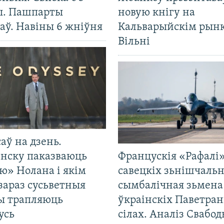
ы. Пашпарты
новую кнігу на
аў. Навіны 6 жніўня
Кальварыйскім рынк
Вільні
саў на дзень.
енску паказваюць
Францускія «Рафалі»
ю» Нолана і якім
савецкіх зьнішчаль
зараз сусьветныя
сымбалічная зьмена
ты трапляюць
ўкраінскіх Паветра
усь
сілах. Аналіз Свабо