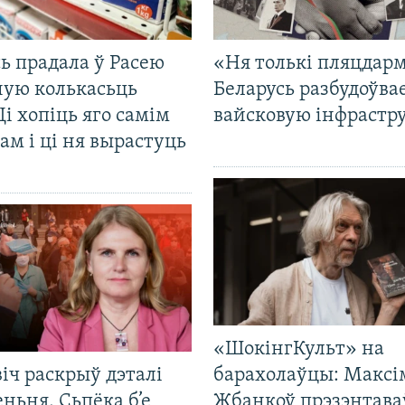
ь прадала ў Расею
«Ня толькі пляцдарм
ную колькасьць
Беларусь разбудоўва
Ці хопіць яго самім
вайсковую інфрастр
ам і ці ня вырастуць
«ШокінгКульт» на
іч раскрыў дэталі
барахолаўцы: Максі
ньня. Сьпёка б’е
Жбанкоў прэзэнтава