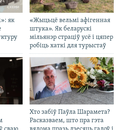
»: як
«Жыцьцё вельмі афігенная
е
штука». Як беларускі
уктуру
мільянэр страціў усё і цяпер
робіць хаткі для турыстаў
Хто забіў Паўла Шарамета?
м
Расказваем, што пра гэта
ў сваю
вядома празь дзесяць гадоў і