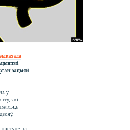
 выказала
сацыяцыі
арганізацыяй
на ў
нту, які
чымасьць
дзеяў.
 наступе на