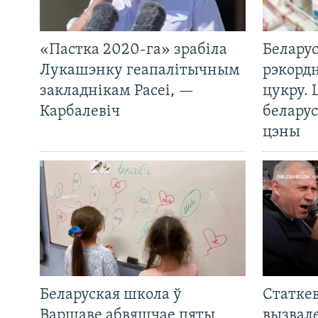
«Пастка 2020-га» зрабіла
Беларус
Лукашэнку геапалітычным
рэкорд
закладнікам Расеі, —
цукру. 
Карбалевіч
беларус
цэны
Беларуская школа ў
Статкев
Варшаве абвяшчае пяты
вызвале