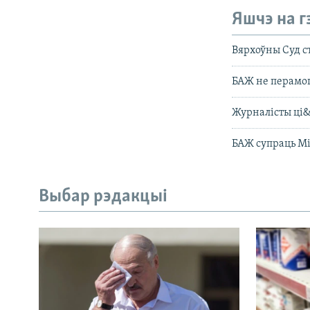
Яшчэ на г
Вярхоўны Суд с
БАЖ не перамог
Журналісты ці
БАЖ супраць Мі
Выбар рэдакцыі