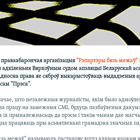
праваабарончая арганізацыя
“Рэпартэры бязь межаў”
ы адхіленьня Вярхоўным судом апэляцыі Беларускай а
адносна права яе сяброў выкарыстоўваць выдадзеныя 
ісам “Прэса”.
ачае, што незалежныя журналісты, якім было адмоўле
на працу на замежныя СМІ, будуць пазбаўленыя дакумэ
а іх прыналежнасьць да прэсы і такім чынам дае маг
на працаваць пры асьвятленьні грамадзка значных па
язь межаў” называюць пастанову яшчэ адным крокам у