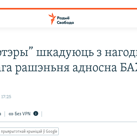
ртэры” шкадуюць з наго
ага рашэньня адносна Б
 17:25
а
Без VPN
 прыярытэтнай крыніцай ў Google