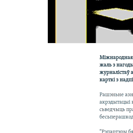
Міжнародная 
жаль з нагод
журналістаў 
карткі з надп
Рашэньне азн
акрэдытацыі 
сьведчыць пр
бесьперашкод
“Рэпартэры б