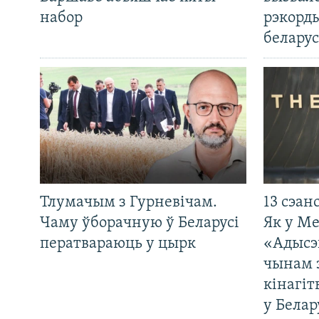
набор
рэкорд
беларус
Тлумачым з Гурневічам.
13 сэан
Чаму ўборачную ў Беларусі
Як у М
ператвараюць у цырк
«Адысэ
чынам 
кінагі
у Белар