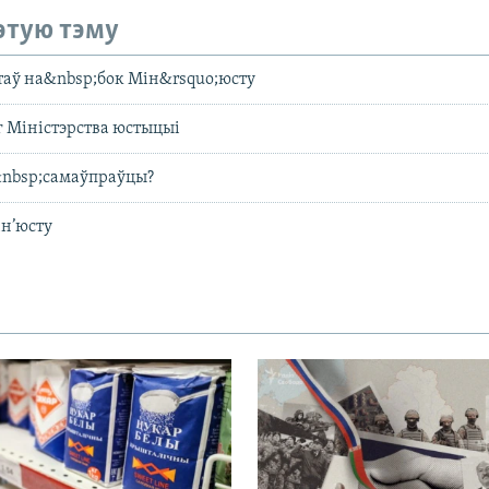
этую тэму
таў на&nbsp;бок Мін&rsquo;юсту
 Міністэрства юстыцыі
&nbsp;самаўпраўцы?
н’юсту