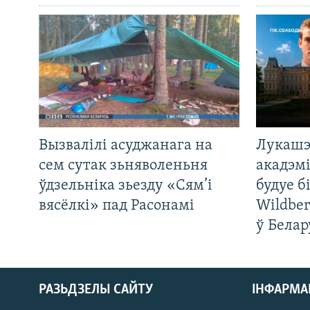
Вызвалілі асуджанага на
Лукашэ
сем сутак зьняволеньня
акадэмі
ўдзельніка зьезду «Сям’і
будуе б
вясёлкі» пад Расонамі
Wildber
ў Белар
РАЗЬДЗЕЛЫ САЙТУ
ІНФАРМ