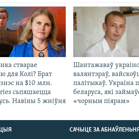
нка стварае
Шантажаваў украінс
ю для Колі? Брат
валянтэраў, вайскоў
ізнэс на $10 млн.
палітыкаў. Украіна 
ries сьпяшаецца
беларуса, які займаў
усь. Навіны 5 жніўня
«чорным піярам»
АЦЫЯ
САЧЫЦЕ ЗА АБНАЎЛЕНЬН