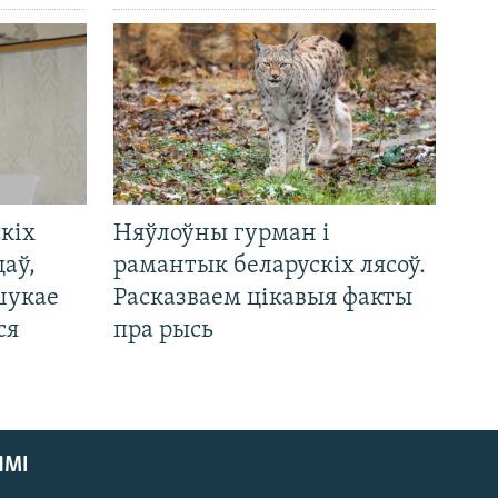
кіх
Няўлоўны гурман і
цаў,
рамантык беларускіх лясоў.
шукае
Расказваем цікавыя факты
ся
пра рысь
ЯМІ