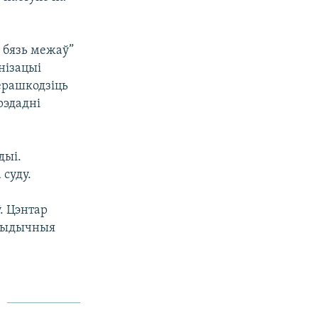
 бязь межаў”
нізацыі
перашкодзіць
рэдадні
дыі.
 суду.
. Цэнтар
юрыдычныя