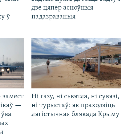
дзе цяпер асноўныя
у ў
падазраваныя
 замест
Ні газу, ні сьвятла, ні сувязі,
нікаў —
ні турыстаў: як праходзіць
 ўва
лягістычная блякада Крыму
ных
ды