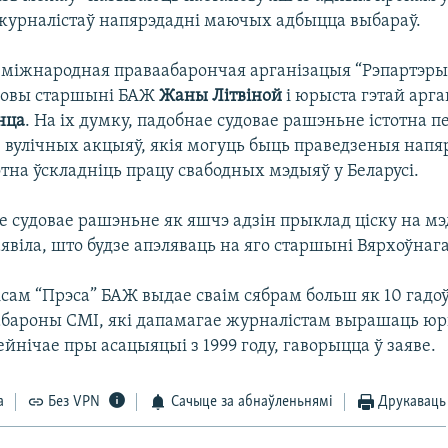
урналістаў напярэдадні маючых адбыцца выбараў.
е міжнародная праваабарончая арганізацыя “Рэпартэры
ловы старшыні БАЖ
Жаны Літвіной
і юрыста гэтай арга
нца
. На іх думку, падобнае судовае рашэньне істотна 
 вулічных акцыяў, якія могуць быць праведзеныя напя
тотна ўскладніць працу свабодных мэдыяў у Беларусі.
е судовае рашэньне як яшчэ адзін прыклад ціску на мэ
віла, што будзе апэляваць на яго старшыні Вярхоўнага
ісам “Прэса” БАЖ выдае сваім сябрам больш як 10 гадоў
бароны СМІ, які дапамагае журналістам вырашаць 
йнічае пры асацыяцыі з 1999 году, гаворыцца ў заяве.
а
Без VPN
Сачыце за абнаўленьнямі
Друкаваць