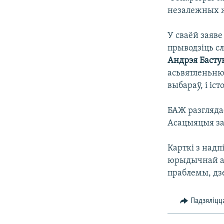
незалежных ж
У сваёй заяв
прыводзіць с
Андрэя Басту
асьвятленьню
выбараў, і іс
БАЖ разгляда
Асацыяцыя зая
Карткі з надп
юрыдычнай а
праблемы, дзе
Падзяліцц