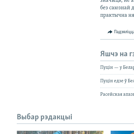
значыць, не 
без саюзнай д
практычна ня
Падзяліцц
Яшчэ на г
Пуцін — у Бела
Пуцін едзе ў Бе
Расейская апаз
Выбар рэдакцыі