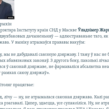
арыхін
рэктара Інстытуту краін СНД у Маскве
Ўладзімер Жар
 двухбаковых дачыненьняў — адлюстраваньне таго, як
жава. У выніку атрымаўся прававы вакуўм:
у, мы не дабудавалі саюзную дзяржаву. І таму ў нас не
х абавязковых законаў. З другога боку, паколькі лічы
мся ў саюзнай дзяржаве, не фармаваліся абсалютна не
ў рамках саюзу дзяржаў».
ітоляг працягвае:
, лічу — ну, не атрымалася саюзная дзяржава. Калі ран
ка рэагавалі. Цяпер, здаецца, усе супакоіліся. Ну, не а