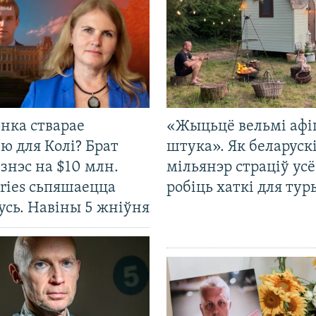
нка стварае
«Жыцьцё вельмі афі
ю для Колі? Брат
штука». Як беларуск
ізнэс на $10 млн.
мільянэр страціў усё
ries сьпяшаецца
робіць хаткі для тур
усь. Навіны 5 жніўня