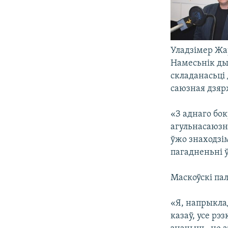
Уладзімер Ж
Намесьнік ды
складанасьці
саюзная дзяр
«З аднаго бок
агульнасаюзны
ўжо знаходзі
пагадненьні 
Маскоўскі пал
«Я, напрыклад
казаў, усе рэз