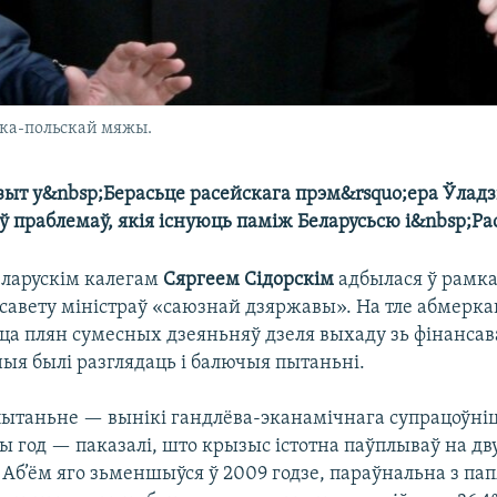
ска-польскай мяжы.
зыт у&nbsp;Берасьце расейскага прэм&rsquo;ера Ўладз
 праблемаў, якія існуюць паміж Беларусьсю і&nbsp;Ра
еларускім калегам
Сяргеем Сідорскім
адбылася ў рамк
савету міністраў «саюзнай дзяржавы». На тле абмерка
ца плян сумесных дзеяньняў дзеля выхаду зь фінансава
ыя былі разглядаць і балючыя пытаньні.
ытаньне — вынікі гандлёва-эканамічнага супрацоўніцт
лы год — паказалі, што крызыс істотна паўплываў на д
 Аб’ём яго зьменшыўся ў 2009 годзе, параўнальна з пап