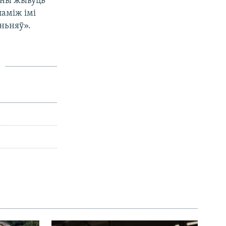
Яны жывуць
паміж імі
ньняў».