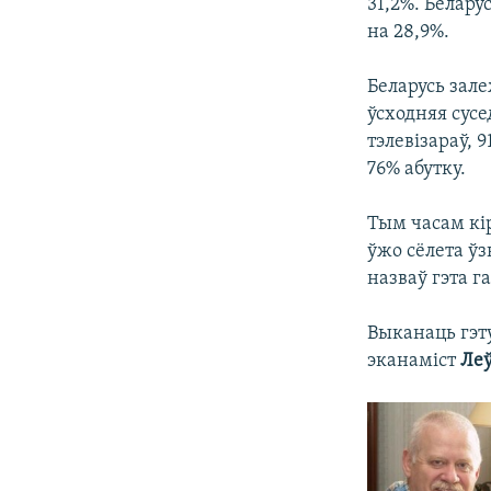
31,2%. Белару
на 28,9%.
Беларусь зал
ўсходняя сусе
тэлевізараў, 
76% абутку.
Тым часам кі
ўжо сёлета ўз
назваў гэта г
Выканаць гэт
эканаміст
Леў