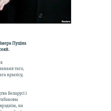
імера Пуціна
сеяй.
ах
ваньня таго,
га крызісу,
ва Беларусі і
вухбаковы
ярэднім, на