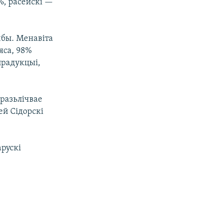
4%, расейскі —
чбы. Менавіта
яса, 98%
прадукцыі,
разьлічвае
ей Сідорскі
рускі