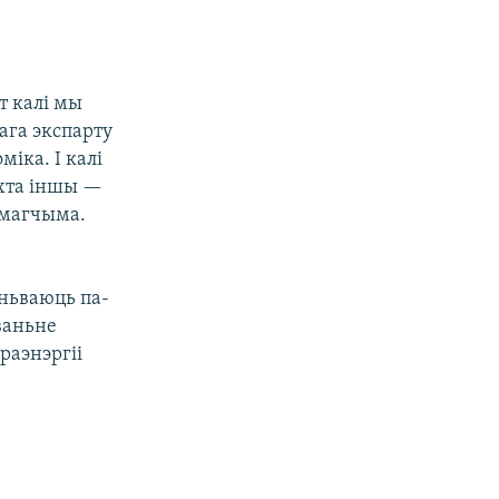
т калі мы
ага экспарту
міка. І калі
ехта іншы —
немагчыма.
эньваюць па-
аваньне
раэнэргіі