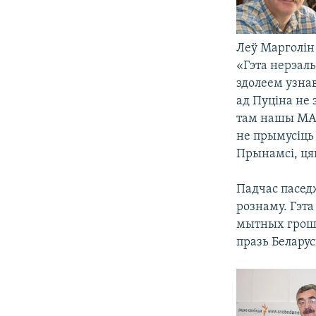
Леў Марголін
«Гэта нерэаль
здолеем узнав
ад Пуціна не 
там нашы МАЗ
не прымусіць 
Прынамсі, цяг
Падчас паседж
рознаму. Гэта
мытных гроша
празь Беларус