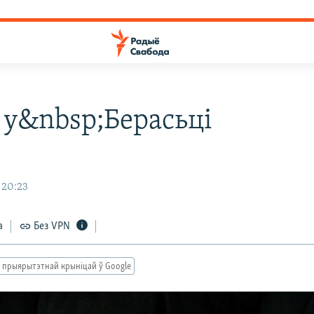
 у&nbsp;Берасьці
 20:23
а
Без VPN
 прыярытэтнай крыніцай ў Google