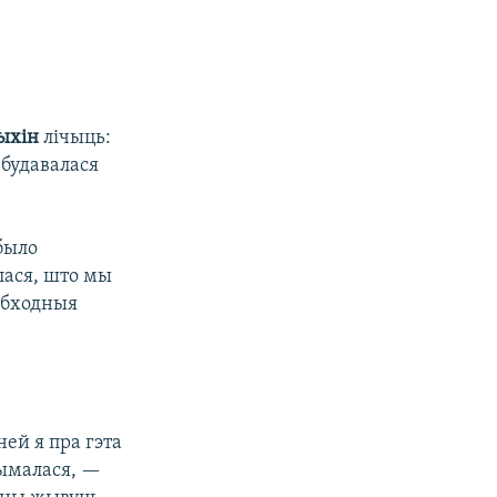
ыхін
лічыць:
 будавалася
 было
лася, што мы
абходныя
ей я пра гэта
трымалася, —