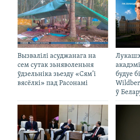
Вызвалілі асуджанага на
Лукашэ
сем сутак зьняволеньня
акадэмі
ўдзельніка зьезду «Сям’і
будуе б
вясёлкі» пад Расонамі
Wildber
ў Белар