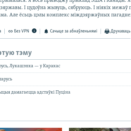
атрымалася. Я вось прыводжу прыклад ЗША і Канады. 
зяржавы. І цудоўна жывуць, сябруюць. І ніякіх межаў 
ма. Але ёсьць цэлы комплекс міждзяржаўных пагадне
а
Без VPN
Сачыце за абнаўленьнямі
Друкаваць
этую тэму
русь, Лукашэнка — у Каракас
ларусь
ыцыя дамагаецца адстаўкі Пуціна