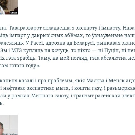
на. Таваразварот складаецца з экспарту і імпарту. Нава
іць імпарт у дакрызісных аб’ёмах, то ўзнаўленьне наш
залежыць. У Расеі, адрозна ад Беларусі, рынкавая экано
ы і МТЗ купляць ня хочуць, то ніхто — ні Пуцін, ні н
іх гэта зрабіць. Таму, на мой погляд, гэта абсалютна 
ам гэтага году».
аньня казалі і пра праблемы, якія Масква і Менск ац
 і нафтавае экспартнае мыта, і кошты газу, і разьмерк
й у рамках Мытнага саюзу, і транзыт расейскай элект
ь.