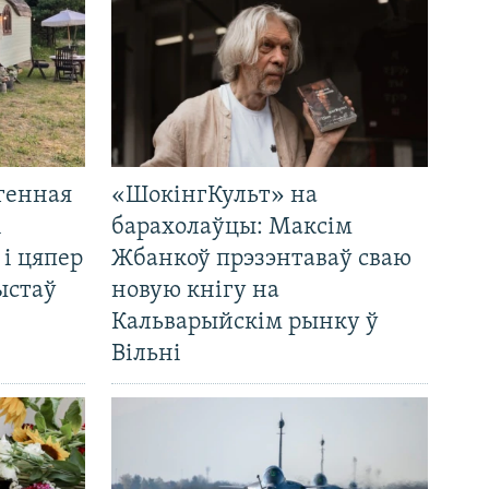
генная
«ШокінгКульт» на
і
барахолаўцы: Максім
 і цяпер
Жбанкоў прэзэнтаваў сваю
ыстаў
новую кнігу на
Кальварыйскім рынку ў
Вільні