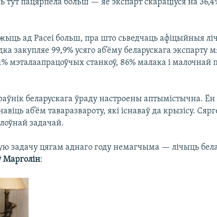
сь тут пацярпела больш — яе экспарт скараціўся на 36,
ежыць ад Расеі больш, пра што сьведчаць афіцыйныя лі
дка закупляе 99,9% усяго аб’ёму беларускага экспарту м
91% мэталаапрацоўчых станкоў, 86% малака і малочнай 
раўнік беларускага ўраду настроены аптымістычна. Ён 
навіць аб’ём таваразвароту, які існаваў да крызісу. Сярг
алоўнай задачай.
ую задачу цягам аднаго году немагчыма — лічыць бела
 Марголін
: