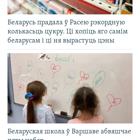
Беларусь прадала ў Расею рэкордную
колькасьць цукру. Ці хопіць яго самім
беларусам і ці ня вырастуць цэны
Беларуская школа ў Варшаве абвяшчае