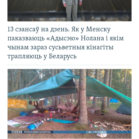
13 сэансаў на дзень. Як у Менску
паказваюць «Адысэю» Нолана і якім
чынам зараз сусьветныя кінагіты
трапляюць у Беларусь