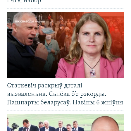
пяты набор
Статкевіч раскрыў дэталі
вызваленьня. Сьпёка б’е рэкорды.
Пашпарты беларусаў. Навіны 6 жніўня