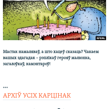
КУЛЬТУРА
МОВА
КАЛЯНДАР
НА ХВАЛЯХ СВАБОДЫ
Мастак намаляваў, а што хацеў сказаць? Чакаем
вашыx здагадак – рэплікаў герояў малюнка,
загалоўкаў, камэнтароў!
***
АРХІЎ УСІХ КАРЦІНАК