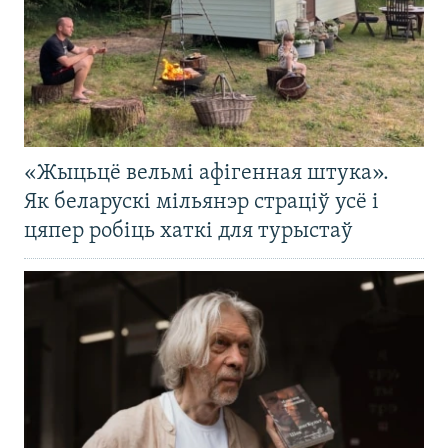
«Жыцьцё вельмі афігенная штука».
Як беларускі мільянэр страціў усё і
цяпер робіць хаткі для турыстаў