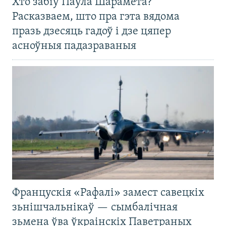
Хто забіў Паўла Шарамета?
Расказваем, што пра гэта вядома
празь дзесяць гадоў і дзе цяпер
асноўныя падазраваныя
Францускія «Рафалі» замест савецкіх
зьнішчальнікаў — сымбалічная
зьмена ўва ўкраінскіх Паветраных