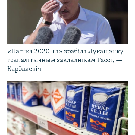
«Пастка 2020-га» зрабіла Лукашэнку
геапалітычным закладнікам Расеі, —
Карбалевіч