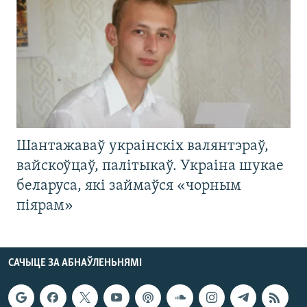
Шантажаваў украінскіх валянтэраў,
вайскоўцаў, палітыкаў. Украіна шукае
беларуса, які займаўся «чорным
піярам»
САЧЫЦЕ ЗА АБНАЎЛЕНЬНЯМІ