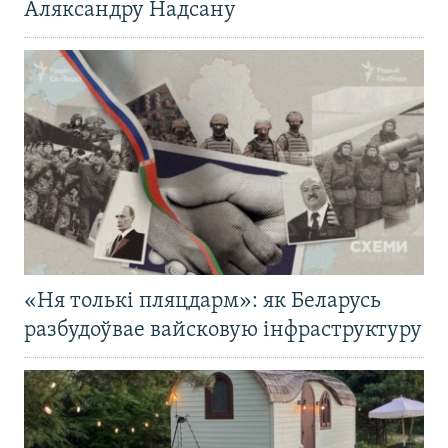
Аляксандру Надсану
«Ня толькі пляцдарм»: як Беларусь
разбудоўвае вайсковую інфраструктуру