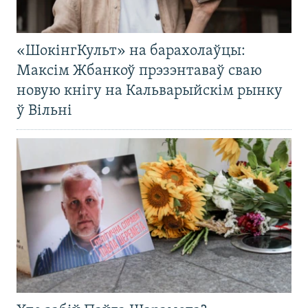
«ШокінгКульт» на барахолаўцы:
Максім Жбанкоў прэзэнтаваў сваю
новую кнігу на Кальварыйскім рынку
ў Вільні