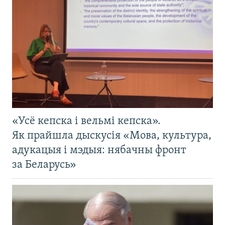
«Усё кепска і вельмі кепска».
Як прайшла дыскусія «Мова, культура,
адукацыя і мэдыя: нябачны фронт
за Беларусь»