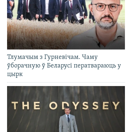
Тлумачым з Гурневічам. Чаму
ўборачную ў Беларусі ператвараюць у
цырк