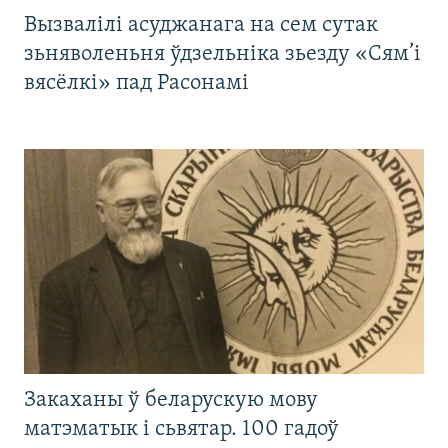
Вызвалілі асуджанага на сем сутак
зьняволеньня ўдзельніка зьезду «Сям’і
вясёлкі» пад Расонамі
Закаханы ў беларускую мову
матэматык і сьвятар. 100 гадоў