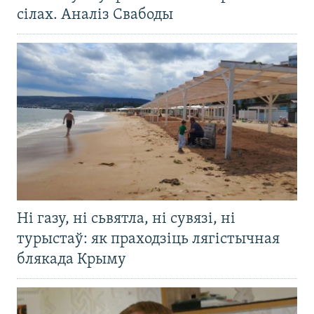
сілах. Аналіз Свабоды
Ні газу, ні сьвятла, ні сувязі, ні
турыстаў: як праходзіць лягістычная
блякада Крыму