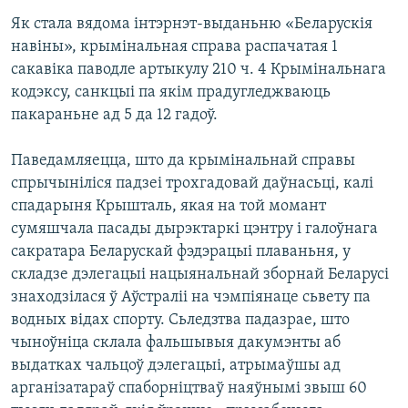
Як стала вядома інтэрнэт-выданьню «Беларускія
навіны», крымінальная справа распачатая 1
сакавіка паводле артыкулу 210 ч. 4 Крымінальнага
кодэксу, санкцыі па якім прадугледжваюць
пакараньне ад 5 да 12 гадоў.
Паведамляецца, што да крымінальнай справы
спрычыніліся падзеі трохгадовай даўнасьці, калі
спадарыня Крышталь, якая на той момант
сумяшчала пасады дырэктаркі цэнтру і галоўнага
сакратара Беларускай фэдэрацыі плаваньня, у
складзе дэлегацыі нацыянальнай зборнай Беларусі
знаходзілася ў Аўстраліі на чэмпіянаце сьвету па
водных відах спорту. Сьледзтва падазрае, што
чыноўніца склала фальшывыя дакумэнты аб
выдатках чальцоў дэлегацыі, атрымаўшы ад
арганізатараў спаборніцтваў наяўнымі звыш 60