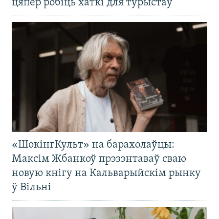
цяпер робіць хаткі для турыстаў
«ШокінгКульт» на барахолаўцы:
Максім Жбанкоў прэзэнтаваў сваю
новую кнігу на Кальварыйскім рынку
ў Вільні