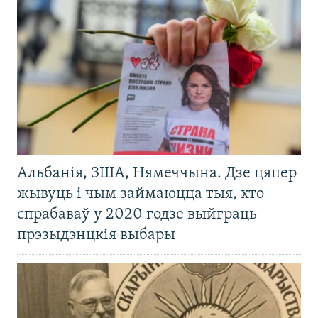
Альбанія, ЗША, Нямеччына. Дзе цяпер
жывуць і чым займаюцца тыя, хто
спрабаваў у 2020 годзе выйграць
прэзыдэнцкія выбары