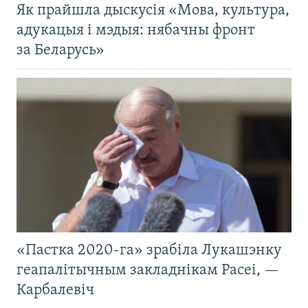
Як прайшла дыскусія «Мова, культура,
адукацыя і мэдыя: нябачны фронт
за Беларусь»
«Пастка 2020-га» зрабіла Лукашэнку
геапалітычным закладнікам Расеі, —
Карбалевіч