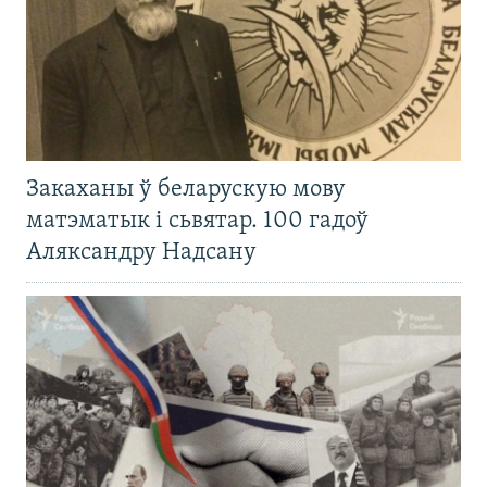
Закаханы ў беларускую мову
матэматык і сьвятар. 100 гадоў
Аляксандру Надсану