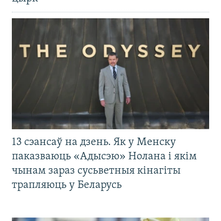
13 сэансаў на дзень. Як у Менску
паказваюць «Адысэю» Нолана і якім
чынам зараз сусьветныя кінагіты
трапляюць у Беларусь