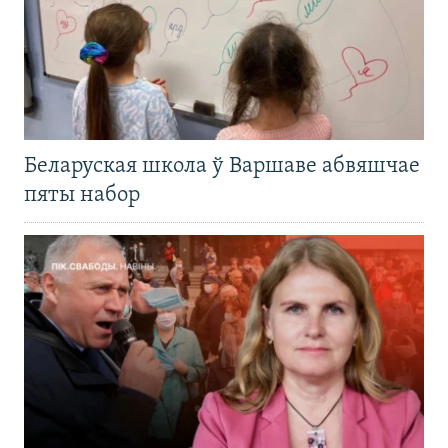
Беларуская школа ў Варшаве абвяшчае
пяты набор