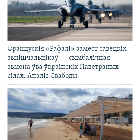
Францускія «Рафалі» замест савецкіх
зьнішчальнікаў — сымбалічная
зьмена ўва ўкраінскіх Паветраных
сілах. Аналіз Свабоды