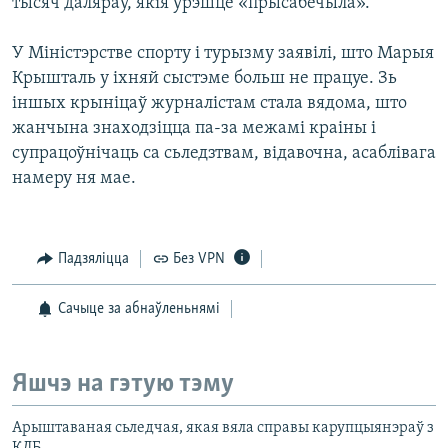
тысяч даляраў, якія ўрэшце «прысабечыла».
У Міністэрстве спорту і турызму заявілі, што Марыя
Крышталь у іхняй сыстэме больш не працуе. Зь
іншых крыніцаў журналістам стала вядома, што
жанчына знаходзіцца па-за межамі краіны і
супрацоўнічаць са сьледзтвам, відавочна, асаблівага
намеру ня мае.
Падзяліцца
Без VPN
Сачыце за абнаўленьнямі
Яшчэ на гэтую тэму
Арыштаваная сьледчая, якая вяла справы карупцыянэраў з