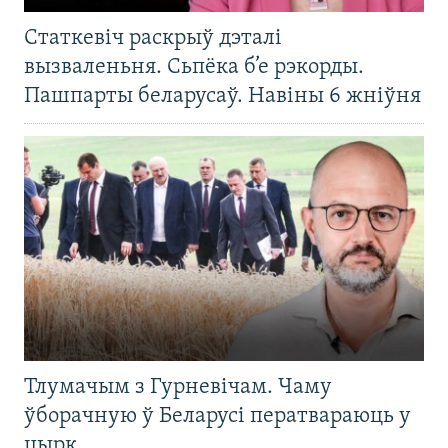
Статкевіч раскрыў дэталі
вызваленьня. Сьпёка б’е рэкорды.
Пашпарты беларусаў. Навіны 6 жніўня
Тлумачым з Гурневічам. Чаму
ўборачную ў Беларусі ператвараюць у
цырк