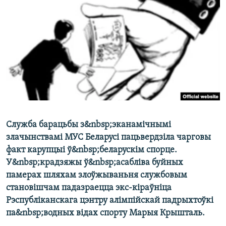
КУЛЬТУРА
МОВА
КАЛЯНДАР
НА ХВАЛЯХ СВАБОДЫ
Служба барацьбы з&nbsp;эканамічнымі
злачынствамі МУС Беларусі пацьвердзіла чарговы
факт карупцыі ў&nbsp;беларускім спорце.
У&nbsp;крадзяжы ў&nbsp;асабліва буйных
памерах шляхам злоўжываньня службовым
становішчам падазраецца экс-кіраўніца
Рэспубліканскага цэнтру алімпійскай падрыхтоўкі
па&nbsp;водных відах спорту Марыя Крышталь.