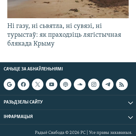
Ні газу, ні сьвятла, ні сувязі, ні
турыстаў: як праходзіць лягістычная
блякада Крыму
САЧЫЦЕ ЗА АБНАЎЛЕНЬНЯМІ
РАЗЬДЗЕЛЫ САЙТУ
ІНФАРМАЦЫЯ
Радыё Свабода © 2026 РС | Усе правы захаваныя.