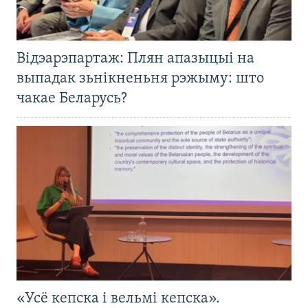
Відэарэпартаж: Плян апазыцыі на
выпадак зьнікненьня рэжыму: што
чакае Беларусь?
«Усё кепска і вельмі кепска».