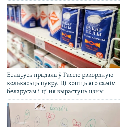
Беларусь прадала ў Расею рэкордную
колькасьць цукру. Ці хопіць яго самім
беларусам і ці ня вырастуць цэны