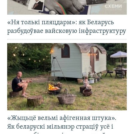
«Ня толькі пляцдарм»: як Беларусь
разбудоўвае вайсковую інфраструктуру
«Жыцьцё вельмі афігенная штука».
Як беларускі мільянэр страціў усё і