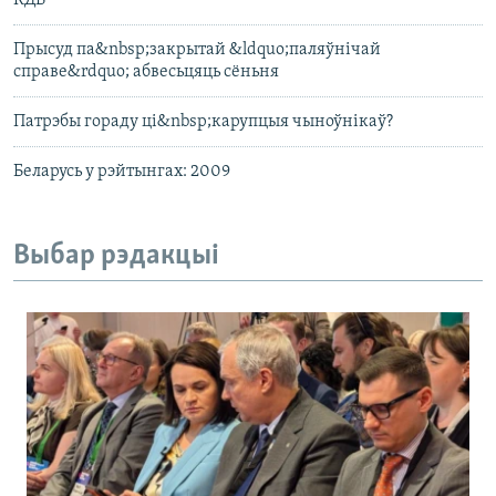
КДБ
Прысуд па&nbsp;закрытай &ldquo;паляўнічай
справе&rdquo; абвесьцяць сёньня
Патрэбы гораду ці&nbsp;карупцыя чыноўнікаў?
Беларусь у рэйтынгах: 2009
Выбар рэдакцыі