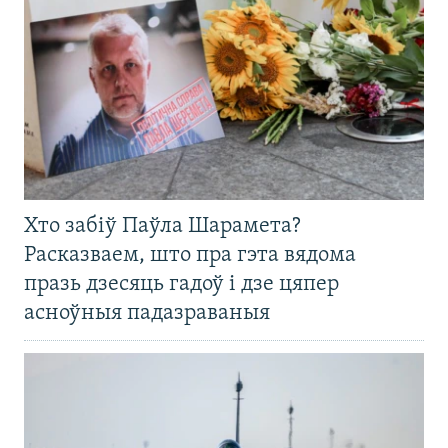
Хто забіў Паўла Шарамета?
Расказваем, што пра гэта вядома
празь дзесяць гадоў і дзе цяпер
асноўныя падазраваныя