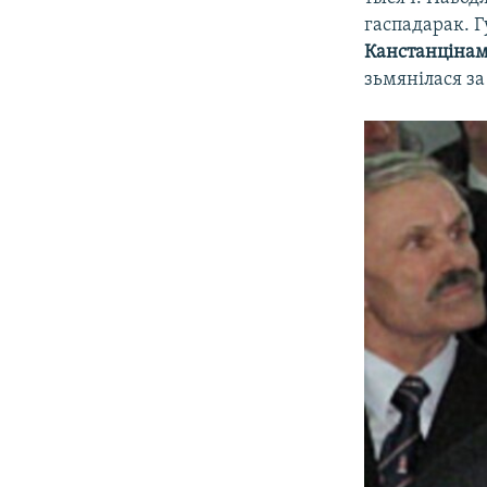
гаспадарак. 
Канстанціна
зьмянілася за