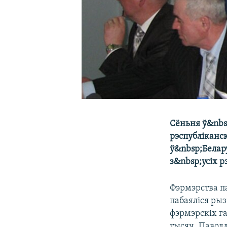
Сёньня ў&nbs
рэспубліканс
ў&nbsp;Белар
з&nbsp;усіх р
Фэрмэрства па
пабаяліся рыз
фэрмэрскіх га
тысяч. Паводл