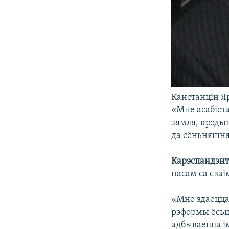
Канстанцін Я
«Мне асабіст
зямля, крэдыт
да сёньняшня
Карэспандэн
насам са сваі
«Мне здаецца,
рэформы ёсьць
адбываецца ім