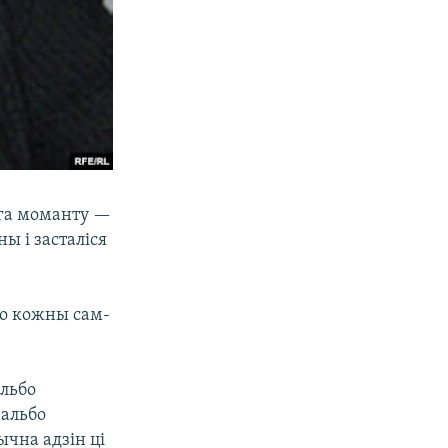
ага моманту —
ы і засталіся
бо кожны сам-
альбо
 альбо
ычна адзін ці