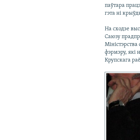
паўтара працэ
гэта ні крыўд
На сходзе вы
Саюзу прадп
Міністэрства
фэрмэру, які 
Крупскага ра