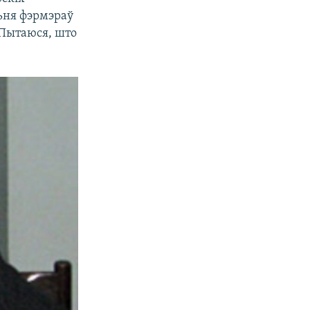
ньня фэрмэраў
. Пытаюся, што