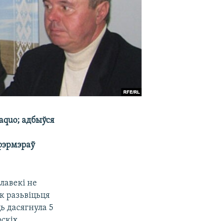
aquo; адбыўся
фэрмэраў
лавекі не
к разьвіцьця
ь дасягнула 5
рскіх