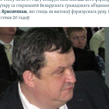
Гутару са старшынёй Беларускага грамадзкага аб’ядна
м Ярмоленкам
, які стаіць ля вытокаў фэрмэрскага руху
 гэтыя 20 гадоў: