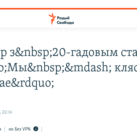
р з&nbsp;20-гадовым ст
o;Мы&nbsp;&mdash; кляс,
ае&rdquo;
я
 22:16
а
Без VPN