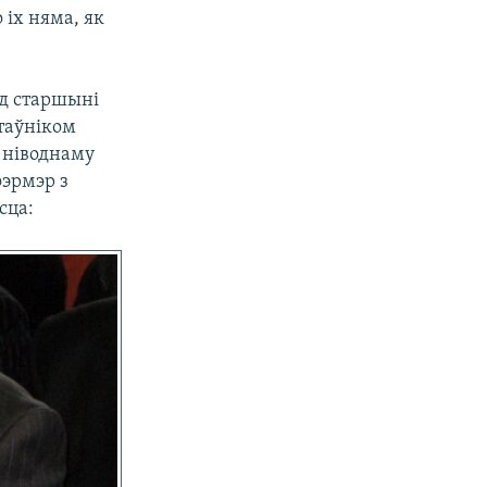
 іх няма, як
ад старшыні
таўніком
і ніводнаму
фэрмэр з
сца: