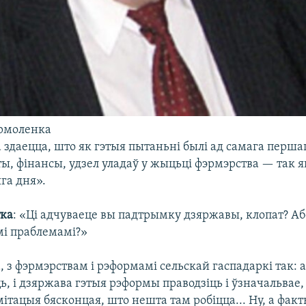
рмоленка
а здаецца, што як гэтыя пытаньні былі ад самага перш
ы, фінансы, удзел уладаў у жыцьці фэрмэрства — так ян
га дня».
тка
: «Ці адчуваеце вы падтрымку дзяржавы, клопат? А
мі праблемамі?»
 з фэрмэрствам і рэформамі сельскай гаспадаркі так: 
, і дзяржава гэтыя рэформы праводзіць і ўзначальвае,
ітацыя бясконцая, што нешта там робіцца... Ну, а факт