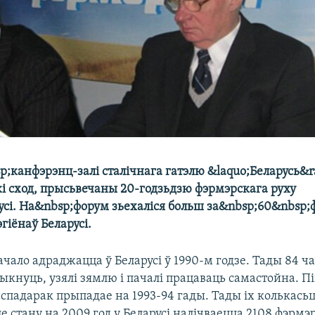
p;канфэрэнц-залі сталічнага гатэлю &laquo;Беларусь&r
кі сход, прысьвечаны 20-годзьдзю фэрмэрскага руху
усі. На&nbsp;форум зьехаліся больш за&nbsp;60&nbsp;
эгіёнаў Беларусі.
чало адраджацца ў Беларусі ў 1990-м годзе. Тады 84 ча
ыкнуць, узялі зямлю і пачалі працаваць самастойна. Пі
спадарак прыпадае на 1993-94 гады. Тады іх колькасьц
е стану на 2009 год у Беларусі налічваецца 2108 фэрмэ