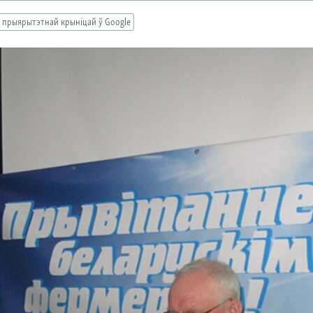
 прыярытэтнай крыніцай ў Google