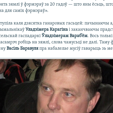
нта зямлі ў фэрмэраў за 20 гадоў — што яны ёсьць, што
на для саміх фэрмэраў».
ступіла каля дзясятка ганаровых гасьцей: пачынаючы 
рымальнікаў
Уладзімера Карагіна
і заканчваючы прадс
 сельскай гаспадаркі
Ўладзімерам Вараб’ём
. Вось тольк
насамрэч робіць на зямлі, слова чамусьці не далі. Таму 
ёну
Васіль Баравуля
пра набалелае мусіў гаварыць зь ме