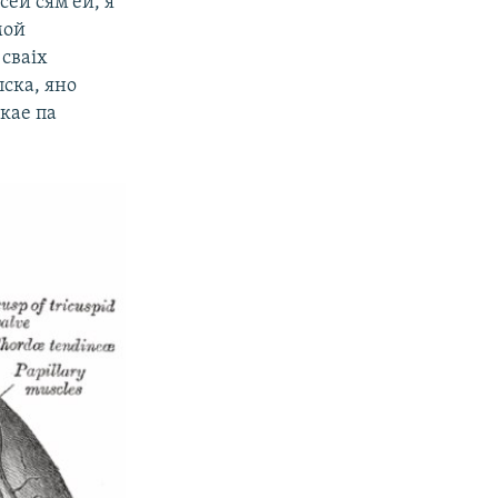
сёй сям’ёй, я
мой
 сваіх
пска, яно
укае па