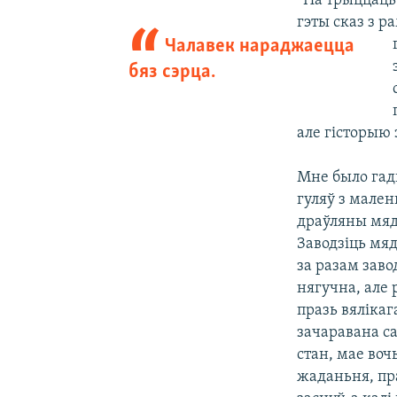
“На трыццаць 
гэты сказ з р
Чалавек нараджаецца
бяз сэрца.
але гісторыю
Мне было гады
гуляў з мален
драўляны мяд
Заводзіць мяд
за разам завод
нягучна, але 
празь вялікаг
зачаравана са
стан, мае во
жаданьня, пра