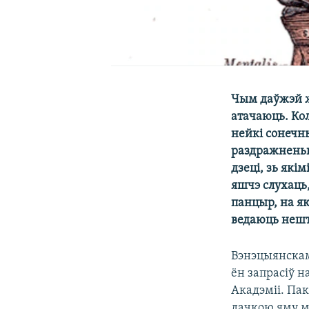
Чым даўжэй ж
атачаюць. Кол
нейкі сонечн
раздражненьне
дзеці, зь якім
яшчэ слухаць
панцыр, на як
ведаюць нешт
Вэнэцыянскам
ён запрасіў н
Акадэміі. Пак
дачкою яму ма