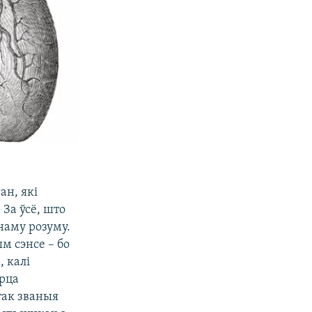
ан, які
 За ўсё, што
наму розуму.
м сэнсе – бо
 калі
рца
так званыя