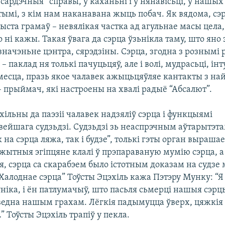
“сардэчныя” справы, у каханьні і ў нянавісьці, у нашых
тымі, з кім нам наканавана жыць побач. Як вядома, с
ста грамаў – невялікая частка ад агульнае масы цела,
 ні кажы. Такая ўвага да сэрца ўзьнікла таму, што ян
начэньне цэнтра, сярэдзіны. Сэрца, згодна з рознымі рэ
 паклад ня толькі пачуцьцяў, але і волі, мудрасьці, інт
 месца, празь якое чалавек ажыцьцяўляе кантакты з 
 – прыймач, які настроены на хвалі радыё “Абсалют”.
ільны да паэзіі чалавек надзяліў сэрца і функцыямі
ейшага судзьдзі. Судзьдзі зь неаспрэчным аўтарытэта
к на сэрца ляжа, так і будзе”, толькі гэты орган вырашае
жытныя эгіпцяне клалі ў прэпараваную мумію сэрца, а 
, сэрца са скарабэем было істотным доказам на судзе
Халоднае сэрца” Тоўсты Эцэхіль кажа Пэтэру Мунку: “Я
ніка, і ён патлумачыў, што пасьля сьмерці нашыя сэрц
една нашым грахам. Лёгкія падымуцца ўверх, цяжкія
 Тоўсты Эцэхіль трапіў у пекла.