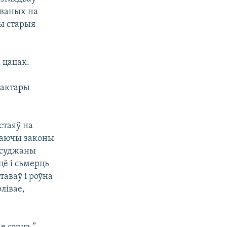
аваных на
ы старыя
 цацак.
 Дактары
стаяў на
ргаючы законы
 асуджаны
цё і сьмерць
таваў і роўна
лівае,