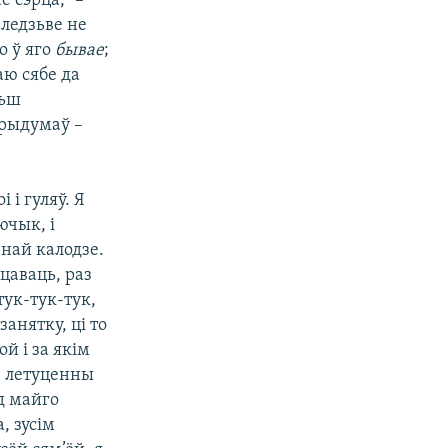
 сэрца,” –
 ледзьве не
о ў яго
бывае
;
аю сябе да
льш
прыдумаў –
 і гуляў. Я
ючык, і
най калодзе.
цаваць, раз
 тук-тук-тук,
анятку, ці то
й і за якім
, летуценны
д майго
, зусім