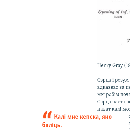
Henry Gray (1
Сэрца і розум
адказвае за п
мы робім поч
Сэрца часта п
нават калі мо
Калі мне кепска, яно
баліць.