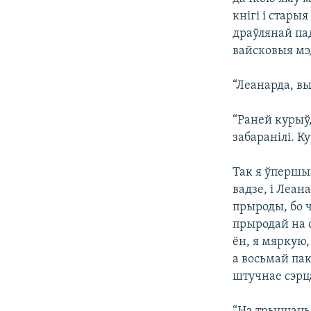
кнігі і стары
драўлянай па
вайсковыя мэ
“Леанарда, вы
“Раней курыў,
забаранілі. К
Так я ўпершы
вадзе, і Леан
прыроды, бо ч
прыродай на 
ён, я мяркую,
а восьмай пак
штучнае сэрц