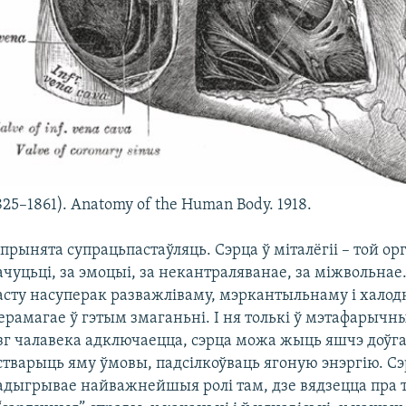
825–1861). Anatomy of the Human Body. 1918.
 прынята супрацьпастаўляць. Сэрца ў міталёгіі – той орг
ачуцьці, за эмоцыі, за некантраляванае, за міжвольнае.
асту насуперак разважліваму, мэркантыльнаму і халод
ерамагае ў гэтым змаганьні. І ня толькі ў мэтафарычны
зг чалавека адключаецца, сэрца можа жыць яшчэ доўга,
стварыць яму ўмовы, падсілкоўваць ягоную энэргію.
Сэ
адыгрывае найважнейшыя ролі там, дзе вядзецца пра 