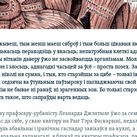
ывеш, тым менш маеш сяброў і тым больш цікавыя лю
ькасьць пераходзіць у якасьць; непатрэбныя клеткі а
ы вітамін даверу ўжо не засвойваецца арганізмам. Мол
 і злосьць, аднагодкі часьцей за ўсё – проста позех. 
і ніколі ня сумна, і тыя, хто старэйшы за цябе – толькі і
, седзячы ва ўтульным паўзмроку і пагладжваючы свой
ім не бывае ні ранаў, ні эрагенных зон. Бо толькі стар
а такое, што сапраўды варта ведаць.
у прафэсару-урбаністу Леанарда Джэнтыле ўжо за сем
ас да сябе, у сваю кватэру на Рыё Тэра Фаскарыні, неда
уль абаяльны і іранічны гаспадар завіхаўся на кухні, а
ральна дапамагалі, я блукаў па кватэры прафэсара, р