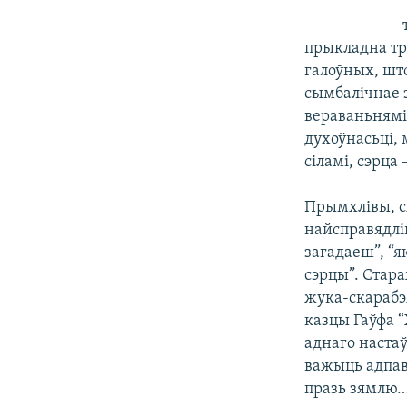
прыкладна тры
галоўных, што
сымбалічнае з
вераваньнямі –
духоўнасьці,
сіламі, сэрца
Прымхлівы, сх
найсправядлів
загадаеш”, “я
сэрцы”. Стара
жука-скарабэя
казцы Гаўфа “
аднаго настаў
важыць адпав
празь зямлю…”