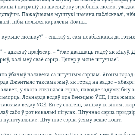
я мапы і натрапіў на шасьцёрку зграбных люлек, уладк
дстаўцы. Пажаўцелыя муштукі цьмяна паблісквалі, ніб
далі, нібы полымя каралевы Лоаны.
 курыце люльку?” – спытаў я, сам неабыякавы да гэтых
” – адказаў прафэсар. – “Ужо дваццаць гадоў як кінуў.
урыў, калі меў сваё сэрца. Цяпер у мяне штучнае”.
ню ўбачыў чалавека са штучным сэрцам. Ягоны горад 
арда Джэнтыле таксама жыў, як горад на вадзе – абвя
алавек, у якога спынілася сэрца, паводле задумы быў
сьмерць. Леанарда ведаў пра Вэнэцыю ЎСЁ, і пра жыць
 таксама ведаў УСЁ. Ён еў спагеці, запіваў іх віном, жар
лаў сабе ў рот некалькі пігулак. Штучнае сэрца прыдзір
а пунктуальнае. Штучнае сэрца ўсяму ведае кошт.