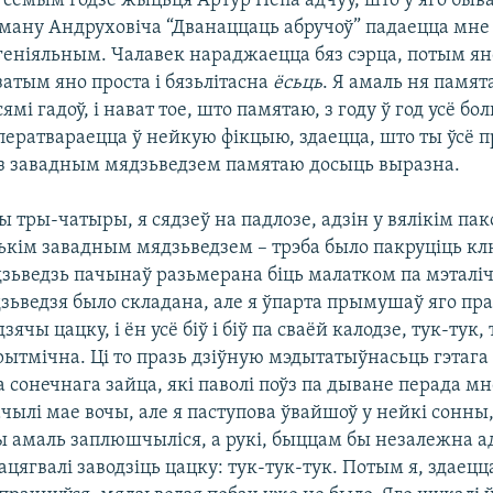
сёмым годзе жыцьця Артур Пепа адчуў, што ў яго бывае
аману Андруховіча “Дванаццаць абручоў” падаецца мне
геніяльным. Чалавек нараджаецца бяз сэрца,
потым ян
затым яно проста і бязьлітасна
ёсьць
. Я амаль ня памят
сямі гадоў, і нават тое, што памятаю, з году ў год усё бо
ператвараецца ў нейкую фікцыю, здаецца, што ты ўсё 
 з завадным мядзьведзем памятаю досыць выразна.
 тры-чатыры, я сядзеў на падлозе, адзін у вялікім пакоі
ькім завадным мядзьведзем – трэба было пакруціць кл
зьведзь пачынаў разьмерана біць малатком па мэталіч
зьведзя было складана, але я ўпарта прымушаў яго пра
зячы цацку, і ён усё біў і біў па сваёй калодзе, тук-тук,
рытмічна. Ці то празь дзіўную мэдытатыўнасьць гэтага з
а сонечнага зайца, які паволі поўз па дыване перада мно
чылі мае вочы, але я паступова ўвайшоў у нейкі сонны
чы амаль заплюшчыліся, а рукі, быццам бы незалежна а
цягвалі заводзіць цацку: тук-тук-тук. Потым я, здаецца