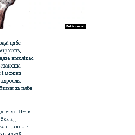
дзі цябе
дміраюць,
адзь выклікае
Застаюцца
х і можна
 адрослы
эйшыя за цябе
дзесят. Неяк
лёка ад
 мае жонка з
азглядваў