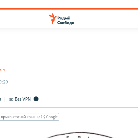
віч
0:29
а
Без VPN
 прыярытэтнай крыніцай ў Google