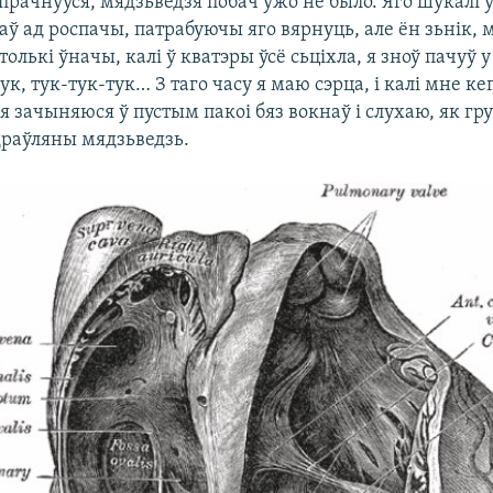
і прачнуўся, мядзьведзя побач ужо не было. Яго шукалі ў
аў ад роспачы, патрабуючы яго вярнуць, але ён зьнік, 
толькі ўначы, калі ў кватэры ўсё сьціхла, я зноў пачуў у
тук, тук-тук-тук… З таго часу я маю сэрца, і калі мне ке
ы я зачыняюся ў пустым пакоі бяз вокнаў і слухаю, як гр
драўляны мядзьведзь.