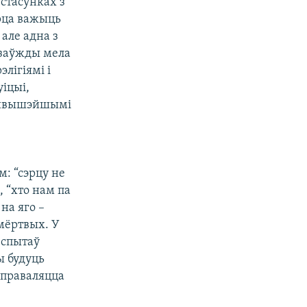
 стасунках з
эрца важыць
 але адна з
о заўжды мела
лігіямі і
уіцыі,
найвышэйшымі
м: “сэрцу не
, “хто нам па
на яго –
 мёртвых. У
 спытаў
ы будуць
 праваляцца