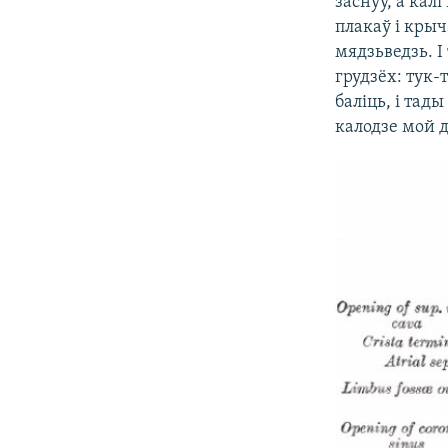
заснуў, а кал
плакаў і крыч
мядзьведзь. І 
грудзёх: тук-
баліць, і тад
калодзе мой 