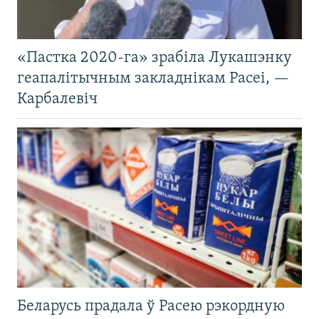
«Пастка 2020-га» зрабіла Лукашэнку
геапалітычным закладнікам Расеі, —
Карбалевіч
Беларусь прадала ў Расею рэкордную