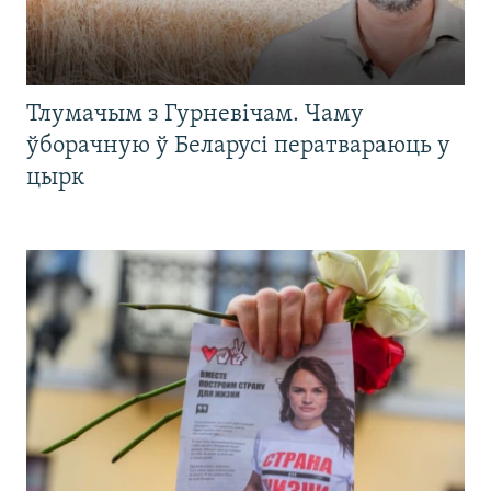
Тлумачым з Гурневічам. Чаму
ўборачную ў Беларусі ператвараюць у
цырк