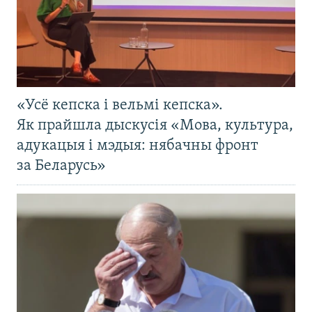
«Усё кепска і вельмі кепска».
Як прайшла дыскусія «Мова, культура,
адукацыя і мэдыя: нябачны фронт
за Беларусь»