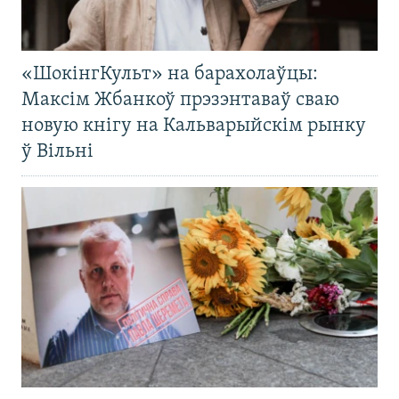
«ШокінгКульт» на барахолаўцы:
Максім Жбанкоў прэзэнтаваў сваю
новую кнігу на Кальварыйскім рынку
ў Вільні