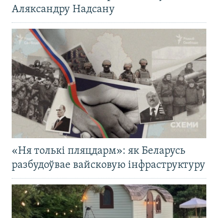
Аляксандру Надсану
«Ня толькі пляцдарм»: як Беларусь
разбудоўвае вайсковую інфраструктуру