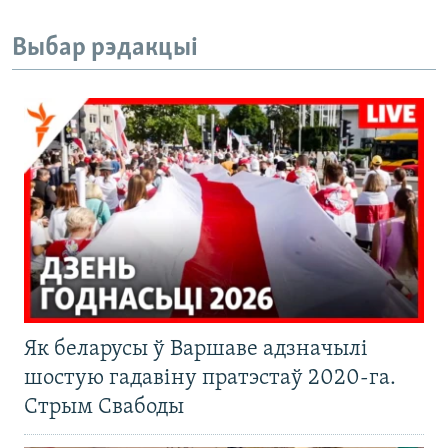
Выбар рэдакцыі
Як беларусы ў Варшаве адзначылі
шостую гадавіну пратэстаў 2020-га.
Стрым Свабоды