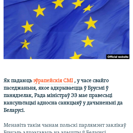
КУЛЬТУРА
МОВА
КАЛЯНДАР
НА ХВАЛЯХ СВАБОДЫ
Як падаюць
эўрапейскія СМІ
, у часе свайго
паседжаньня, якое адкрываецца ў Брусэлі ў
панядзелак, Рада міністраў ЭЗ мае правесьці
кансультацыі адносна санкцыяў у дачыненьні да
Беларусі.
Менавіта такім чынам польскі парлямэнт заклікаў
Брусэль адрэагаваць на арышты ў Беларусі