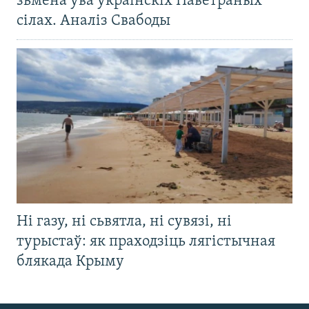
зьмена ўва ўкраінскіх Паветраных
сілах. Аналіз Свабоды
Ні газу, ні сьвятла, ні сувязі, ні
турыстаў: як праходзіць лягістычная
блякада Крыму