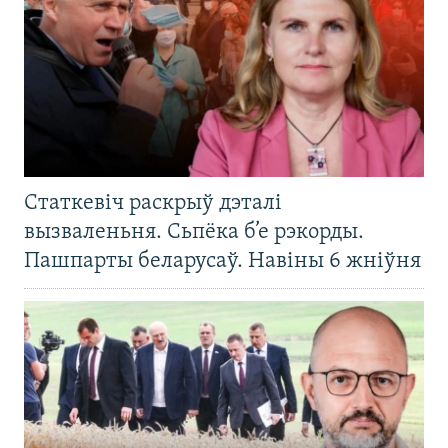
Статкевіч раскрыў дэталі
вызваленьня. Сьпёка б’е рэкорды.
Пашпарты беларусаў. Навіны 6 жніўня