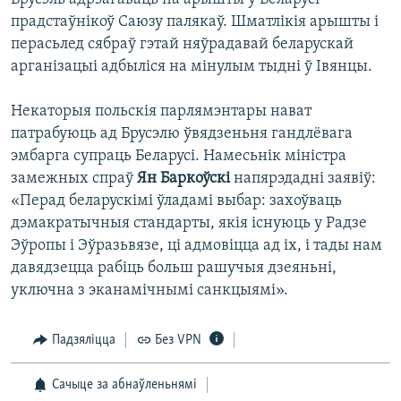
прадстаўнікоў Саюзу палякаў. Шматлікія арышты і
перасьлед сябраў гэтай няўрадавай беларускай
арганізацыі адбыліся на мінулым тыдні ў Івянцы.
Некаторыя польскія парлямэнтары нават
патрабуюць ад Брусэлю ўвядзеньня гандлёвага
эмбарга супраць Беларусі. Намесьнік міністра
замежных спраў
Ян Баркоўскі
напярэдадні заявіў:
«Перад беларускімі ўладамі выбар: захоўваць
дэмакратычныя стандарты, якія існуюць у Радзе
Эўропы і Эўразьвязе, ці адмовіцца ад іх, і тады нам
давядзецца рабіць больш рашучыя дзеяньні,
уключна з эканамічнымі санкцыямі».
Падзяліцца
Без VPN
Сачыце за абнаўленьнямі