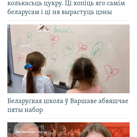
колькасьць цукру. Ці хопіць яго самім
беларусам і ці ня вырастуць цэны
Беларуская школа ў Варшаве абвяшчае
пяты набор