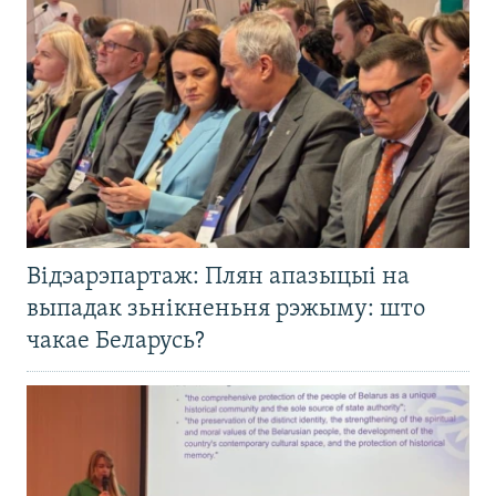
Відэарэпартаж: Плян апазыцыі на
выпадак зьнікненьня рэжыму: што
чакае Беларусь?