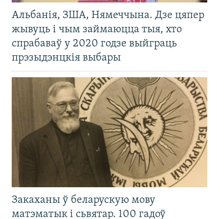
Альбанія, ЗША, Нямеччына. Дзе цяпер
жывуць і чым займаюцца тыя, хто
спрабаваў у 2020 годзе выйграць
прэзыдэнцкія выбары
Закаханы ў беларускую мову
матэматык і сьвятар. 100 гадоў