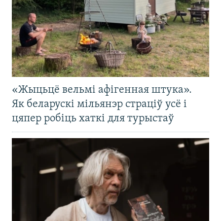
«Жыцьцё вельмі афігенная штука».
Як беларускі мільянэр страціў усё і
цяпер робіць хаткі для турыстаў