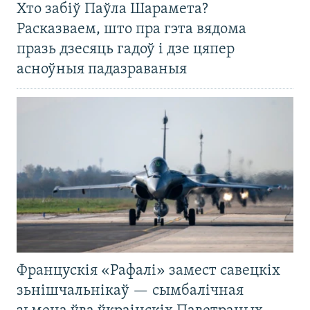
Хто забіў Паўла Шарамета?
Расказваем, што пра гэта вядома
празь дзесяць гадоў і дзе цяпер
асноўныя падазраваныя
Францускія «Рафалі» замест савецкіх
зьнішчальнікаў — сымбалічная