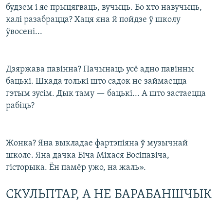
будзем і яе прыцягваць, вучыць. Бо хто навучыць,
калі разабрацца? Хаця яна й пойдзе ў школу
ўвосені...
Дзяржава павінна? Пачынаць усё адно павінны
бацькі. Шкада толькі што садок не займаецца
гэтым зусім. Дык таму — бацькі... А што застаецца
рабіць?
Жонка? Яна выкладае фартэпіяна ў музычнай
школе. Яна дачка Біча Міхася Восіпавіча,
гісторыка. Ён памёр ужо, на жаль».
СКУЛЬПТАР, А НЕ БАРАБАНШЧЫК