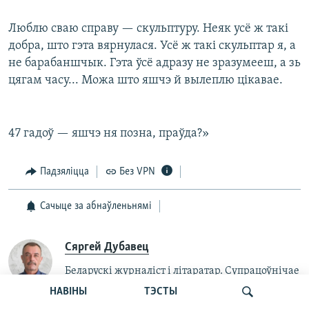
Люблю сваю справу — скульптуру. Неяк усё ж такі
добра, што гэта вярнулася. Усё ж такі скульптар я, а
не барабаншчык. Гэта ўсё адразу не зразумееш, а зь
цягам часу... Можа што яшчэ й вылеплю цікавае.
47 гадоў — яшчэ ня позна, праўда?»
Падзяліцца
Без VPN
Сачыце за абнаўленьнямі
Сяргей Дубавец
Беларускі журналіст і літаратар. Супрацоўнічае
з Радыё Свабода ад 1997 году.
НАВІНЫ
ТЭСТЫ