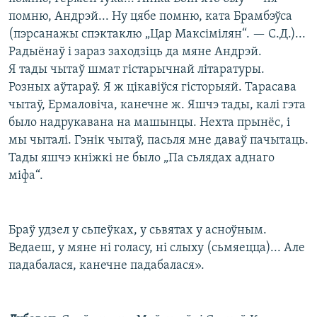
помню, Андрэй... Ну цябе помню, ката Брамбэўса
(пэрсанажы спэктаклю „Цар Максімілян“. — С.Д.)...
Радыёнаў і зараз заходзіць да мяне Андрэй.
Я тады чытаў шмат гістарычнай літаратуры.
Розных аўтараў. Я ж цікавіўся гісторыяй. Тарасава
чытаў, Ермаловіча, канечне ж. Яшчэ тады, калі гэта
было надрукавана на машынцы. Нехта прынёс, і
мы чыталі. Гэнік чытаў, пасьля мне даваў пачытаць.
Тады яшчэ кніжкі не было „Па сьлядах аднаго
міфа“.
Браў удзел у сьпеўках, у сьвятах у асноўным.
Ведаеш, у мяне ні голасу, ні слыху (сьмяецца)... Але
падабалася, канечне падабалася».