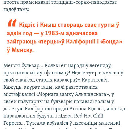
проста праменявалі трыццаць-сорак-пяцьдзясят
гадоў таму.
Кідзіс і Кныш створаць свае гурты ў
адзін год — у 1983-м адначасова
зайграюць «перцы» ў Каліфорніі і «Бонда»
ў Менску.
Менскі бульвар... Колькі ён нарадзіў легендаў,
прыгожых мітаў і фантомаў! Недзе тут разьмясьціў
свой «пад’езд старых кавалераў» Караткевіч.
Кажуць, акурат тады, калі разгортваліся
містыфікацыі «Чорнага замку Альшанскага», у
сваёй палутарцы на бульвары пакавалі валізы ў
далёкую Каліфорнію продкі Антона Кідзіса, яшчэ да
нараджэньня будучага лідэра Red Hot Chili
Peppers... Тутсама коўзаліся ў пясочніцы маленькі