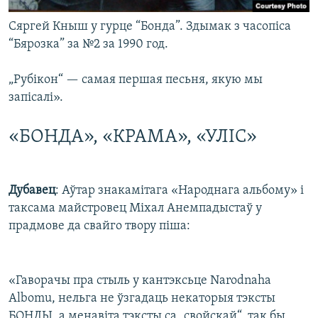
Сяргей Кныш у гурце “Бонда”. Здымак з часопіса
“Бярозка” за №2 за 1990 год.
„Рубікон“ — самая першая песьня, якую мы
запісалі».
«БОНДА», «КРАМА», «УЛІС»
Дубавец
: Аўтар знакамітага «Народнага альбому» і
таксама майстровец Міхал Анемпадыстаў у
прадмове да свайго твору піша:
«Гаворачы пра стыль у кантэксьце Narodnaha
Albomu, нельга не ўзгадаць некаторыя тэксты
БОНДЫ, а менавiта тэксты са „свойскай“, так бы