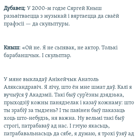
Дубавец
: У 2000-м годзе Сяргей Кныш
разьвітваецца з музыкай і вяртаецца да сваёй
прафэсіі — да скульптуры.
Кныш
: «Ой не. Я не сьпявак, не актор. Толькі
барабаншчык. І скульптар.
У мяне выкладаў Анікейчык Анатоль
Аляксандравіч. Я лічу, што ён мне шмат даў. Калі я
вучыўся ў Акадэміі. Такі быў сур’ёзны дзядзька,
прыходзіў кожны панядзелак і казаў кожнаму: што
ты зрабіў за тыдзень? І ты павінен быў паказаць
хоць што-небудзь, ня важна. Ну вельмі такі быў
строгі, патрабаваў ад нас. І гэтую якасьць,
патрабавальнасьць да сябе, я думаю, я трохі ўзяў ад