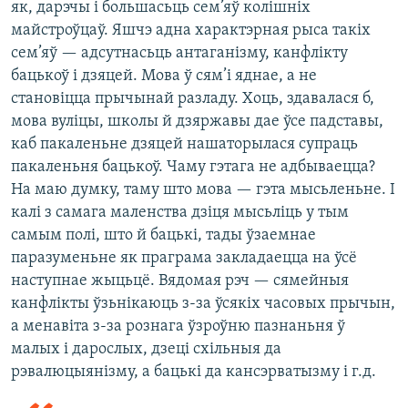
як, дарэчы і большасьць сем’яў колішніх
майстроўцаў. Яшчэ адна характэрная рыса такіх
сем’яў — адсутнасьць антаганізму, канфлікту
бацькоў і дзяцей. Мова ў сям’і яднае, а не
становіцца прычынай разладу.
Хоць, здавалася б,
мова вуліцы, школы й дзяржавы дае ўсе падставы,
каб пакаленьне дзяцей нашаторылася супраць
пакаленьня бацькоў. Чаму гэтага не адбываецца?
На маю думку, таму што мова — гэта мысьленьне. І
калі з самага маленства дзіця мысьліць у тым
самым полі, што й бацькі, тады ўзаемнае
паразуменьне як праграма закладаецца на ўсё
наступнае жыцьцё. Вядомая рэч — сямейныя
канфлікты ўзьнікаюць з-за ўсякіх часовых прычын,
а менавіта з-за рознага ўзроўню пазнаньня ў
малых і дарослых, дзеці схільныя да
рэвалюцыянізму, а бацькі да кансэрватызму і г.д.