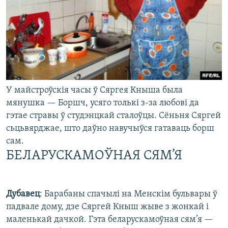
У майстроўскія часы ў Сяргея Кныша была
мянушка — Боршч, усяго толькі з-за любові да
гэтае стравы ў студэнцкай сталоўцы. Сёньня Сяргей
сьцьвярджае, што даўно навучыўся гатаваць борш
сам.
БЕЛАРУСКАМОЎНАЯ СЯМ’Я
Дубавец
: Барабаны спачылі на Менскім бульвары ў
падвале дому, дзе Сяргей Кныш жыве з жонкай і
маленькай дачкой. Гэта беларускамоўная сям’я —