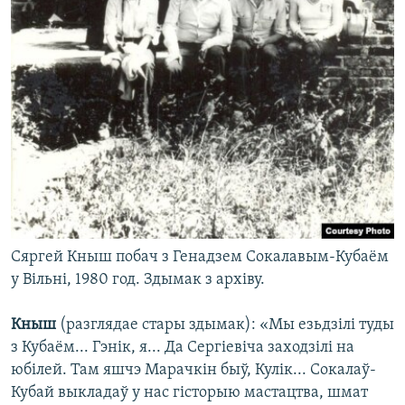
Сяргей Кныш побач з Генадзем Сокалавым-Кубаём
у Вільні, 1980 год. Здымак з архіву.
Кныш
(разглядае стары здымак): «Мы езьдзілі туды
з Кубаём... Гэнік, я... Да Сергіевіча заходзілі на
юбілей. Там яшчэ Марачкін быў, Кулік... Сокалаў-
Кубай выкладаў у нас гісторыю мастацтва, шмат