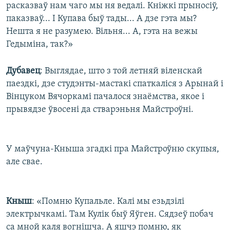
расказваў нам чаго мы ня ведалі. Кніжкі прыносіў,
паказваў... І Купава быў тады... А дзе гэта мы?
Нешта я не разумею. Вільня... А, гэта на вежы
Гедыміна, так?»
Дубавец
: Выглядае, што з той летняй віленскай
паездкі, дзе студэнты-мастакі спаткаліся з Арынай і
Вінцуком Вячоркамі пачалося знаёмства, якое і
прывядзе ўвосені да стварэньня Майстроўні.
У маўчуна-Кныша згадкі пра Майстроўню скупыя,
але свае.
Кныш
: «Помню Купальле. Калі мы езьдзілі
электрычкамі. Там Кулік быў Яўген. Сядзеў побач
са мной каля вогнішча. А яшчэ помню, як