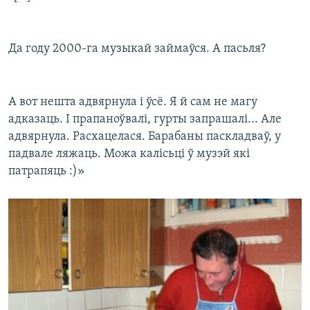
Да году 2000-га музыкай займаўся. А пасьля?
А вот нешта адвярнула і ўсё. Я й сам не магу
адказаць. І прапаноўвалі, гурты запрашалі... Але
адвярнула. Расхацелася. Барабаны паскладваў, у
падвале ляжаць. Можа калісьці ў музэй які
патрапяць :)»