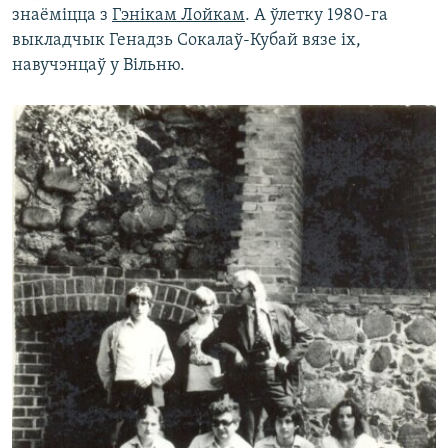
знаёміцца з
Гэнікам Лойкам
. А ўлетку 1980-га
выкладчык Генадзь Сокалаў-Кубай вязе іх,
навучэнцаў у Вільню.