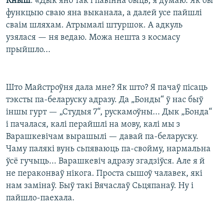
Кныш
: «Дык яно так і павінна быць, я думаю. Як бы
функцыю сваю яна выканала, а далей усе пайшлі
сваім шляхам. Атрымалі штуршок. А адкуль
узялася — ня ведаю. Можа нешта з космасу
прыйшло...
Што Майстроўня дала мне? Як што? Я пачаў пісаць
тэксты па-беларуску адразу. Да „Бонды“ ў нас быў
іншы гурт — „Студыя 7“, рускамоўны... Дык „Бонда“
і пачалася, калі перайшлі на мову, калі мы з
Варашкевічам вырашылі — давай па-беларуску.
Чаму палякі вунь сьпяваюць па-свойму, нармальна
ўсё гучыць... Варашкевіч адразу згадзіўся. Але я й
не пераконваў нікога. Проста сышоў чалавек, які
нам замінаў. Быў такі Вячаслаў Сьцяпанаў. Ну і
пайшло-паехала.