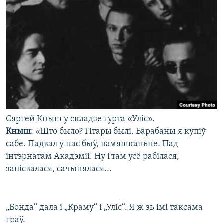
Сяргей Кныш у складзе гурта «Уліс».
Кныш
: «Што было? Гітары былі. Барабаны я купіў
сабе. Падвал у нас быў, памяшканьне. Пад
інтэрнатам Акадэміі. Ну і там усё рабілася,
запісвалася, сачынялася...
„Бонда“ дала і „Краму“ і „Уліс“. Я ж зь імі таксама
граў.