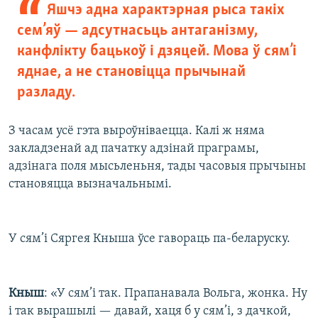
Яшчэ адна характэрная рыса такіх
сем’яў — адсутнасьць антаганізму,
канфлікту бацькоў і дзяцей. Мова ў сям’і
яднае, а не становіцца прычынай
разладу.
З часам усё гэта выроўніваецца. Калі ж няма
закладзенай ад пачатку адзінай праграмы,
адзінага поля мысьленьня, тады часовыя прычыны
становяцца вызначальнымі.
У сям’і Сяргея Кныша ўсе гавораць па-беларуску.
Кныш
: «У сям’і так. Прапанавала Вольга, жонка. Ну
і так вырашылі — давай, хаця б у сям’і, з дачкой,