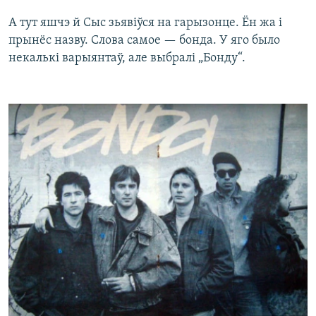
А тут яшчэ й Сыс зьявіўся на гарызонце. Ён жа і
прынёс назву. Слова самое — бонда. У яго было
некалькі варыянтаў, але выбралі „Бонду“.