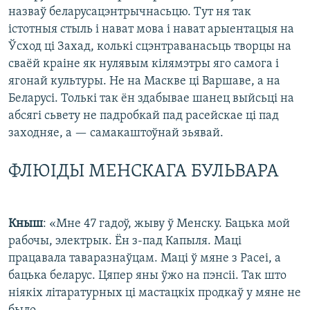
назваў беларусацэнтрычнасьцю. Тут ня так
істотныя стыль і нават мова і нават арыентацыя на
Ўсход ці Захад, колькі сцэнтраванасьць творцы на
сваёй краіне як нулявым кілямэтры яго самога і
ягонай культуры. Не на Маскве ці Варшаве, а на
Беларусі. Толькі так ён здабывае шанец выйсьці на
абсягі сьвету не падробкай пад расейскае ці пад
заходняе, а — самакаштоўнай зьявай.
ФЛЮІДЫ МЕНСКАГА БУЛЬВАРА
Кныш
: «Мне 47 гадоў, жыву ў Менску. Бацька мой
рабочы, электрык. Ён з-пад Капыля. Маці
працавала таваразнаўцам. Маці ў мяне з Расеі, а
бацька беларус. Цяпер яны ўжо на пэнсіі. Так што
ніякіх літаратурных ці мастацкіх продкаў у мяне не