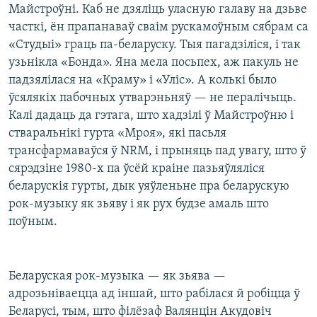
Майстроўні. Каб не дзяліць уласную галаву на дзьве
часткі, ён прапанаваў сваім рускамоўным сябрам са
«Студыі» граць па-беларуску. Тыя пагадзіліся, і так
узьнікла «Бонда». Яна мела посьпех, аж пакуль не
падзялілася на «Краму» і «Уліс». А колькі было
ўсялякіх пабочных утварэньняў — не пералічыць.
Калі дадаць да гэтага, што хадзілі ў Майстроўню і
стваральнікі гурта «Мроя», які пасьля
трансфармаваўся ў NRM, і прыняць пад увагу, што ў
сярэдзіне 1980-х па ўсёй краіне пазьяўляліся
беларускія гурты, дык уяўленьне пра беларускую
рок-музыку як зьяву і як рух будзе амаль што
поўным.
Беларуская рок-музыка — як зьява —
адрозьніваецца ад іншай, што рабілася й робіцца ў
Беларусі, тым, што філёзаф Валянцін Акудовіч