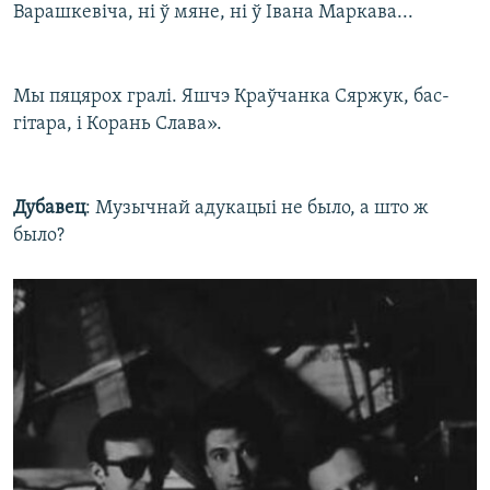
Варашкевіча, ні ў мяне, ні ў Івана Маркава...
Мы пяцярох гралі. Яшчэ Краўчанка Сяржук, бас-
гітара, і Корань Слава».
Дубавец
: Музычнай адукацыі не было, а што ж
было?