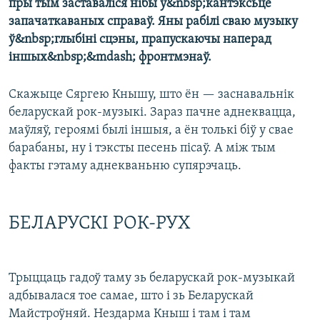
пры тым заставаліся нібы ў&nbsp;кантэксьце
запачаткаваных справаў. Яны рабілі сваю музыку
ў&nbsp;глыбіні сцэны, прапускаючы наперад
іншых&nbsp;&mdash; фронтмэнаў.
Скажыце Сяргею Кнышу, што ён — заснавальнік
беларускай рок-музыкі. Зараз пачне аднеквацца,
маўляў, героямі былі іншыя, а ён толькі біў у свае
барабаны, ну і тэксты песень пісаў. А між тым
факты гэтаму аднекваньню супярэчаць.
БЕЛАРУСКІ РОК-РУХ
Трыццаць гадоў таму зь беларускай рок-музыкай
адбывалася тое самае, што і зь Беларускай
Майстроўняй. Нездарма Кныш і там і там