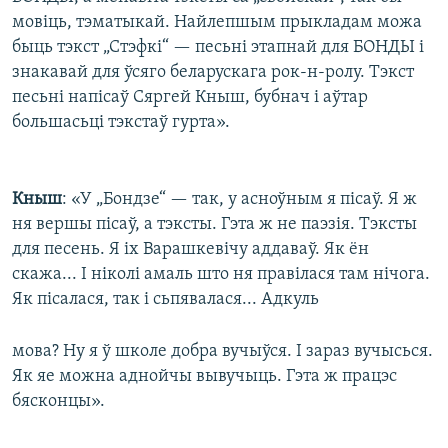
мовiць, тэматыкай. Найлепшым прыкладам можа
быць тэкст „Стэфкi“ — песьнi этапнай для БОНДЫ i
знакавай для ўсяго беларускага рок-н-ролу. Тэкст
песьнi напiсаў Сяргей Кныш, бубнач i аўтар
большасьцi тэкстаў гурта».
Кныш
: «У „Бондзе“ — так, у асноўным я пісаў. Я ж
ня вершы пісаў, а тэксты. Гэта ж не паэзія. Тэксты
для песень. Я іх Варашкевічу аддаваў. Як ён
скажа... І ніколі амаль што ня правілася там нічога.
Як пісалася, так і сьпявалася... Адкуль
мова? Ну я ў школе добра вучыўся. І зараз вучысься.
Як яе можна аднойчы вывучыць. Гэта ж працэс
бясконцы».