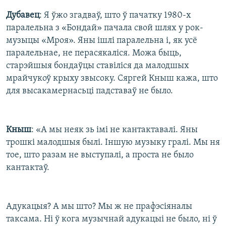
Дубавец
: Я ўжо згадваў, што ў пачатку 1980-х
паралельна з «Бондай» пачала свой шлях у рок-
музыцы «Мроя». Яны ішлі паралельна і, як усё
паралельнае, не перасякаліся. Можа быць,
старэйшыя бондаўцы ставіліся да малодшых
мрайчукоў крыху звысоку. Сяргей Кныш кажа, што
для высакамернасьці падставаў не было.
Кныш
: «А мы неяк зь імі не кантактавалі. Яны
трошкі малодшыя былі. Іншую музыку гралі. Мы ня
тое, што разам не выступалі, а проста не было
кантактаў.
Адукацыя? А мы што? Мы ж не прафэсіяналы
таксама. Ні ў кога музычнай адукацыі не было, ні ў