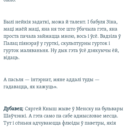
было.
Былі нейкія задаткі, можа й талент. І бабуля Зіна,
маці маёй маці, яна ня тое што ўбачыла гэта, яна
проста пачала займацца мною, вось і ўсё. Вадзіла ў
Палац піянэраў у гурткі, скульптурны гурток і
гурток маляваньня. Ну дык гэта ўсё дзякуючы ёй,
відаць.
А пасьля — інтэрнат, мяне аддалі туды —
гадавацца, як кажуць».
Дубавец
: Сяргей Кныш жыве ў Менску на бульвары
Шаўчэнкі. А гэта само па сабе адмысловае месца.
Тут і сёньня адчуваюцца флюіды ў паветры, якія