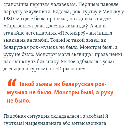
становіцца першым чалавекам. Першым паводле
парадку зьяўленьня. Вядома, рок-гуртоў у Менску ў
1980-м годзе была процьма, на адным заводзе
«Гарызонт» грала дзесяць камандаў. А яшчэ
згадайце легендарных «Песьняроў» ды іншыя
знакавыя ансамблі. Толькі ж такой зьявы як
беларуская рок-музыка не было. Монстры былі, а
руху не было. Монстры маглі зьявіцца і празь нейкі
час зьнікнуць бяз знаку. Як тое адбылося з усімі
дзесяцьцю гуртамі на «Гарызонце».
Такой зьявы як беларуская рок-
музыка не было. Монстры былі, а руху
не было.
Падобная сытуацыя складвалася і з асобамі й
гурткамі нацыянальнага або антысавецкага