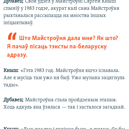
Дубавец
: Свой удзел у Майстроўні Сяргей Кныш
спыніў у 1983 годзе, акурат калі сама Майстроўня
рыхтавалася рассыпацца на мноства іншых
ініцыятываў.
Што Майстроўня дала мне? Як што?
Я пачаў пісаць тэксты па-беларуску
адразу.
Кныш
: «Гэта 1983 год. Майстроўня яшчэ існавала.
Але я мусіць там ужо ня быў. Ужо музыка зацягнула
тады».
Дубавец
: Майстроўня стала пройдзеным этапам.
Хоць адкуль яна ўзялася — так і засталося загадкай.