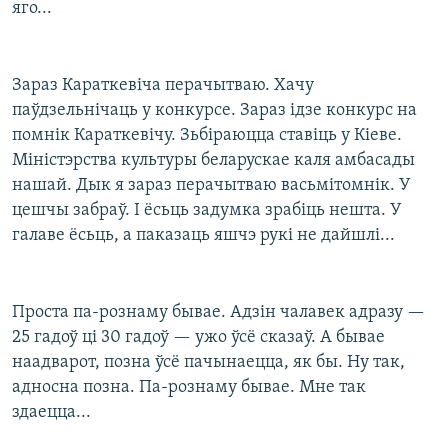
яго...
Зараз Караткевіча перачытваю. Хачу
паўдзельнічаць у конкурсе. Зараз ідзе конкурс на
помнік Караткевічу. Зьбіраюцца ставіць у Кіеве.
Міністэрства культуры беларускае каля амбасады
нашай. Дык я зараз перачытваю васьмітомнік. У
цешчы забраў. І ёсьць задумка зрабіць нешта. У
галаве ёсьць, а паказаць яшчэ рукі не дайшлі...
Проста па-рознаму бывае. Адзін чалавек адразу —
25 гадоў ці 30 гадоў — ужо ўсё сказаў. А бывае
наадварот, позна ўсё пачынаецца, як бы. Ну так,
адносна позна. Па-рознаму бывае. Мне так
здаецца...