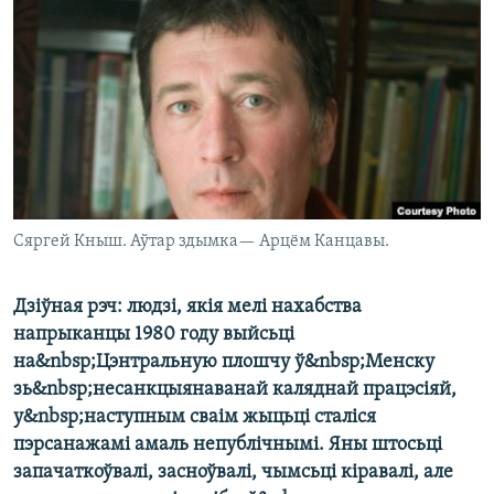
КУЛЬТУРА
МОВА
КАЛЯНДАР
НА ХВАЛЯХ СВАБОДЫ
Сяргей Кныш. Аўтар здымка— Арцём Канцавы.
Дзіўная рэч: людзі, якія мелі нахабства
напрыканцы 1980 году выйсьці
на&nbsp;Цэнтральную плошчу ў&nbsp;Менску
зь&nbsp;несанкцыянаванай каляднай працэсіяй,
у&nbsp;наступным сваім жыцьці сталіся
пэрсанажамі амаль непублічнымі. Яны штосьці
запачаткоўвалі, засноўвалі, чымсьці кіравалі, але