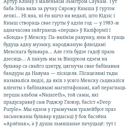
Артур Клінаў з маленькім Зьмітром Саўкам. Тут
баба Зіна вяла за ручку Сярожу Кныша ў гурток
лепкі... Ні яна, ні ён яшчэ ня ведалі, што Кідзіс і
Кныш створаць свае гурты ў адзін год — у 1983-м
адначасова зайграюць «перцы» ў Каліфорніі і
«Бонда» ў Менску. Па-вялікім рахунку, яны й граць
будуць адну музыку, народжаную флюідамі
Менскага бульвара... Але гэта будзе гадоў празь
дзесяць... А пакуль мы зь Вінцуком едзем на
бульвар са свайго цэнтру, цягнучы свае бабінавыя
бандуры да Навума — пісацеля. Пісацелямі тады
называліся людзі, да якіх з усяго Менску сьцякаліся
кліенты з бабінавымі магнітафонамі, каб перагнаць
першы альбом «Nazareth», той самы, які
прадусараваў сам Роджэр Гловэр, басіст «Deep
Purple». Мы едзем у грымучым тралейбусе праз
засьнежаны бульвар кудысьці ў бок басэйна
«Арлёнак», а ў душы зьмяшанае пачуцьцё: тут і