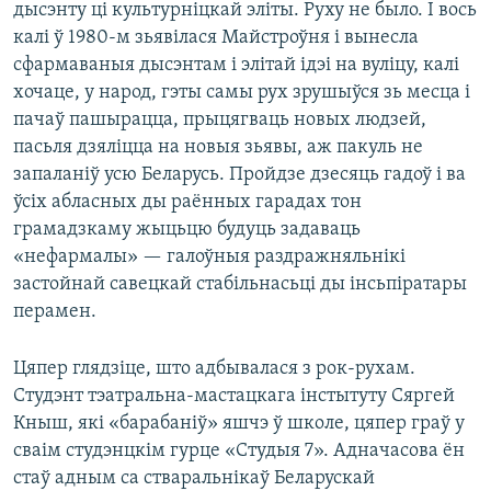
дысэнту ці культурніцкай эліты. Руху не было. І вось
калі ў 1980-м зьявілася Майстроўня і вынесла
сфармаваныя дысэнтам і элітай ідэі на вуліцу, калі
хочаце, у народ, гэты самы рух зрушыўся зь месца і
пачаў пашырацца, прыцягваць новых людзей,
пасьля дзяліцца на новыя зьявы, аж пакуль не
запаланіў усю Беларусь. Пройдзе дзесяць гадоў і ва
ўсіх абласных ды раённых гарадах тон
грамадзкаму жыцьцю будуць задаваць
«нефармалы» — галоўныя раздражняльнікі
застойнай савецкай стабільнасьці ды інсьпіратары
перамен.
Цяпер глядзіце, што адбывалася з рок-рухам.
Студэнт тэатральна-мастацкага інстытуту Сяргей
Кныш, які «барабаніў» яшчэ ў школе, цяпер граў у
сваім студэнцкім гурце «Студыя 7». Адначасова ён
стаў адным са стваральнікаў Беларускай