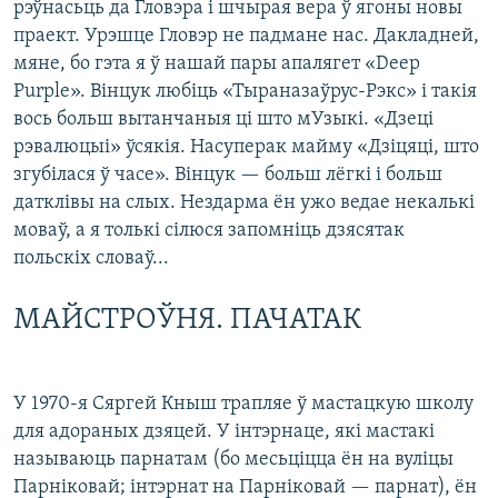
рэўнасьць да Гловэра і шчырая вера ў ягоны новы
праект. Урэшце Гловэр не падмане нас. Дакладней,
мяне, бо гэта я ў нашай пары апалягет «Deep
Purple». Вінцук любіць «Тыраназаўрус-Рэкс» і такія
вось больш вытанчаныя ці што мУзыкі. «Дзеці
рэвалюцыі» ўсякія. Насуперак майму «Дзіцяці, што
згубілася ў часе». Вінцук — больш лёгкі і больш
датклівы на слых. Нездарма ён ужо ведае некалькі
моваў, а я толькі сілюся запомніць дзясятак
польскіх словаў...
МАЙСТРОЎНЯ. ПАЧАТАК
У 1970-я Сяргей Кныш трапляе ў мастацкую школу
для адораных дзяцей. У інтэрнаце, які мастакі
называюць парнатам (бо месьціцца ён на вуліцы
Парніковай; інтэрнат на Парніковай — парнат), ён