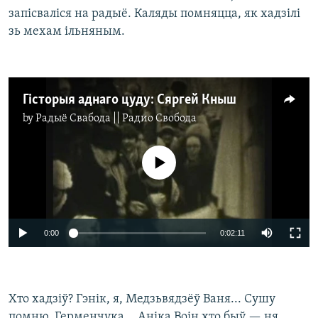
запісваліся на радыё. Каляды помняцца, як хадзілі
зь мехам ільняным.
Гісторыя аднаго цуду: Сяргей Кныш
by
Радыё Свабода || Радио Свобода
No media source currently available
0:00
0:02:11
Хто хадзіў? Гэнік, я, Медзьвядзёў Ваня... Сушу
помню, Герменчука... Аніка Воін хто быў — ня