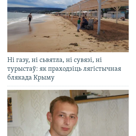
Ні газу, ні сьвятла, ні сувязі, ні
турыстаў: як праходзіць лягістычная
блякада Крыму