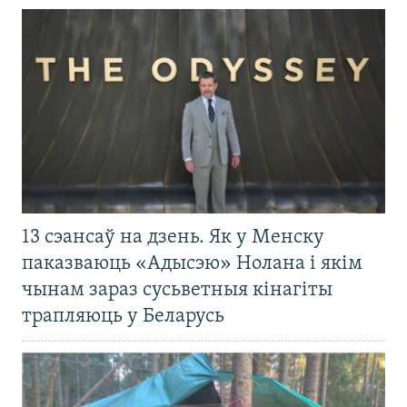
13 сэансаў на дзень. Як у Менску
паказваюць «Адысэю» Нолана і якім
чынам зараз сусьветныя кінагіты
трапляюць у Беларусь