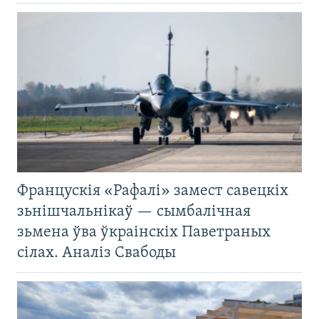
Францускія «Рафалі» замест савецкіх
зьнішчальнікаў — сымбалічная
зьмена ўва ўкраінскіх Паветраных
сілах. Аналіз Свабоды