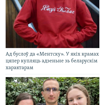
Ад буслоў да «Ментску». У якіх крамах
цяпер купляць адзеньне зь беларускім
характарам