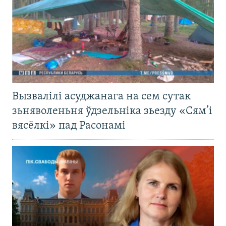
Вызвалілі асуджанага на сем сутак
зьняволеньня ўдзельніка зьезду «Сям’і
вясёлкі» пад Расонамі