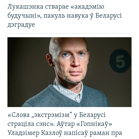
Лукашэнка стварае «акадэмію
будучыні», пакуль навука ў Беларусі
дэградуе
«Слова „экстрэмізм“ у Беларусі
страціла сэнс». Аўтар «Гопнікаў»
Уладзімер Казлоў напісаў раман пра