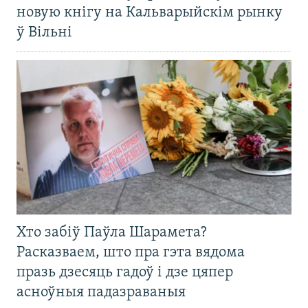
новую кнігу на Кальварыйскім рынку
ў Вільні
Хто забіў Паўла Шарамета?
Расказваем, што пра гэта вядома
празь дзесяць гадоў і дзе цяпер
асноўныя падазраваныя