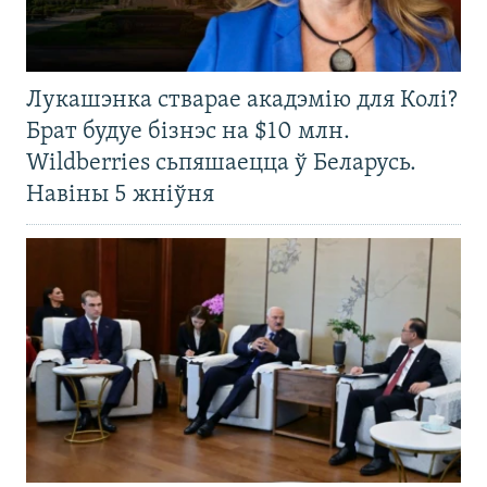
Лукашэнка стварае акадэмію для Колі?
Брат будуе бізнэс на $10 млн.
Wildberries сьпяшаецца ў Беларусь.
Навіны 5 жніўня