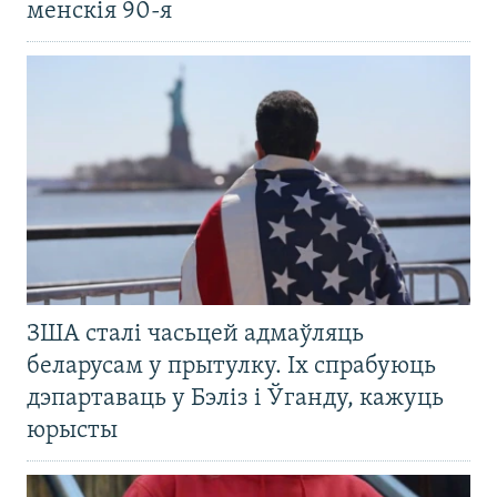
менскія 90-я
ЗША сталі часьцей адмаўляць
беларусам у прытулку. Іх спрабуюць
дэпартаваць у Бэліз і Ўганду, кажуць
юрысты