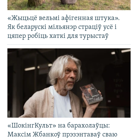
«Жыцьцё вельмі афігенная штука».
Як беларускі мільянэр страціў усё і
цяпер робіць хаткі для турыстаў
«ШокінгКульт» на барахолаўцы:
Максім Жбанкоў прэзэнтаваў сваю