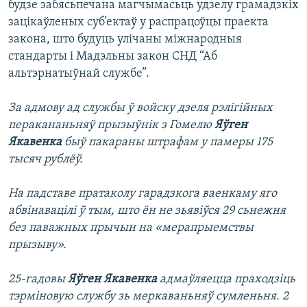
будзе забясьпечана магчымасьць удзелу грамадзкіх
зацікаўленых суб’ектаў у распрацоўцы праекта
закона, што будуць улічаны міжнародныя
стандарты і Мадэльны закон СНД “Аб
альтэрнатыўнай службе”.
За адмову ад службы ў войску дзеля рэлігійных
перакананьняў прызыўнік з Гомелю
Яўген
Якавенка
быў пакараны штрафам у памеры 175
тысяч рублёў.
На падставе пратаколу гарадзкога ваенкаму яго
абвінавацілі ў тым, што ён не зьявіўся 29 сьнежня
без паважных прычын на «мерапрыемствы
прызыву».
25-гадовы
Яўген Якавенка
адмаўляецца праходзіць
тэрміновую службу зь меркаваньняў сумленьня. 2