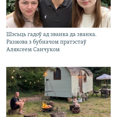
Шэсьць гадоў ад званка да званка.
Размова з бубначом пратэстаў
Аляксеем Санчуком