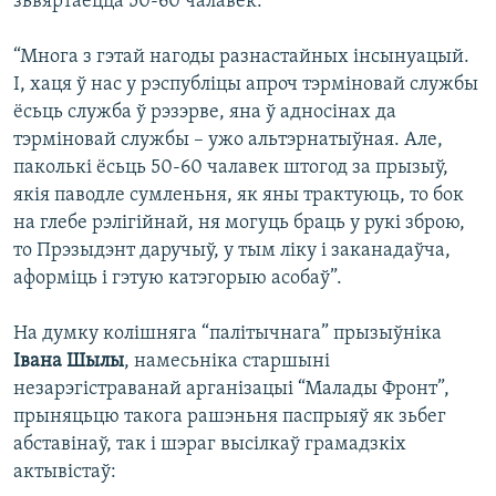
зьвяртаецца 50-60 чалавек:
“Многа з гэтай нагоды разнастайных інсынуацый.
І, хаця ў нас у рэспубліцы апроч тэрміновай службы
ёсьць служба ў рэзэрве, яна ў адносінах да
тэрміновай службы – ужо альтэрнатыўная. Але,
паколькі ёсьць 50-60 чалавек штогод за прызыў,
якія паводле сумленьня, як яны трактуюць, то бок
на глебе рэлігійнай, ня могуць браць у рукі зброю,
то Прэзыдэнт даручыў, у тым ліку і заканадаўча,
аформіць і гэтую катэгорыю асобаў”.
На думку колішняга “палітычнага” прызыўніка
Івана Шылы
, намесьніка старшыні
незарэгістраванай арганізацыі “Малады Фронт”,
прыняцьцю такога рашэньня паспрыяў як зьбег
абставінаў, так і шэраг высілкаў грамадзкіх
актывістаў: