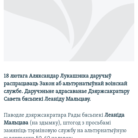
КУЛЬТУРА
МОВА
КАЛЯНДАР
НА ХВАЛЯХ СВАБОДЫ
18 лютага Аляксандар Лукашэнка даручыў
распрацаваць Закон аб альтэрнатыўнай воінскай
службе. Даручэньне адрасаванае Дзяржсакратару
Савета бясьпекі Леаніду Мальцаву.
Паводле дзяржсакратара Рады бясьпекі
Леаніда
Мальцава
(на здымку), штогод з просьбамі
замяніць тэрміновую службу на альтэрнатыўную