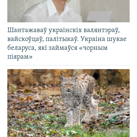
Шантажаваў украінскіх валянтэраў,
вайскоўцаў, палітыкаў. Украіна шукае
беларуса, які займаўся «чорным
піярам»