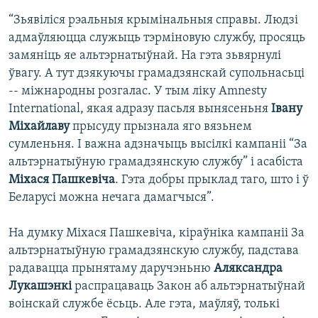
“Зьявіліся рэальныя крымінальныя справы. Людзі
адмаўляюцца служыць тэрміновую службу, просяць
замяніць яе альтэрнатыўнай. На гэта зьвярнулі
ўвагу. А тут дзякуючы грамадзянскай супольнасьці
-- міжнародны розгалас. У тым ліку Amnеsty
International, якая адразу пасьля вынясеньня
Івану
Міхайлаву
прысуду прызнала яго вязьнем
сумленьня. І важна адзначыць высілкі кампаніі “За
альтэрнатыўную грамадзянскую службу” і асабіста
Міхася Пашкевіча
. Гэта добры прыклад таго, што і ў
Беларусі можна нечага дамагчыся”.
На думку Міхася Пашкевіча, кіраўніка кампаніі За
альтэрнатыўную грамадзянскую службу, падстава
радавацца прынятаму даручэньню
Аляксандра
Лукашэнкі
распрацаваць Закон аб альтэрнатыўнай
воінскай службе ёсьць. Але гэта, маўляў, толькі