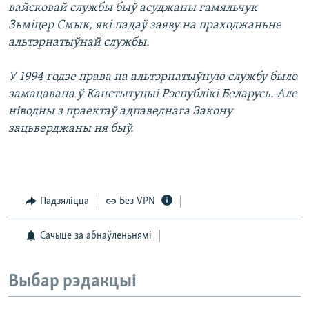
вайсковай службы быў асуджаны гамяльчук
Зьміцер Смык, які падаў заяву на праходжаньне
альтэрнатыўнай службы.
У 1994 годзе права на альтэрнатыўную службу было
замацавана ў Канстытуцыі Рэспублікі Беларусь. Але
ніводны з праектаў адпаведнага Закону
зацьверджаны ня быў.
Падзяліцца
Без VPN
Сачыце за абнаўленьнямі
Выбар рэдакцыі