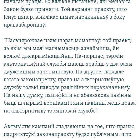
пачатак працы. Бо вялікае пытаньне, які менавіта
Закон будзе прыняты. Той варыянт праекту, што
існуе цяпер, выклікае шмат нараканьняў з боку
праваабаронцаў:
“Насьцярожвае цэлы шэраг момантаў: той праект,
зь якім мы мелі магчымасьць азнаёміцца, ён
вельмі дыскрымінацыйны. Па-першае, тэрмін
альтэрнатыўнай службы маюць зрабіць у два разы
даўжэйшым за тэрміновую. Па-другое, паводле
гэтага законапректу, права на альтэрнатыўную
службу толькі паводле рэлігійных перакананьняў.
На нашу думку, пацыфісты не абавязкова павінны
быць шчырымі вернікамі і яны павінны мець права
на альтэрнатыву тэрміновай службе”.
Актывісты кампаніі спадзяюцца на тое, што працэс
падрыхтоўкі законапраекту будзе публічным, што