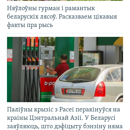
Няўлоўны гурман і рамантык
беларускіх лясоў. Расказваем цікавыя
факты пра рысь
Паліўны крызіс з Расеі перакінуўся на
краіны Цэнтральнай Азіі. У Беларусі
заяўляюць, што дэфіцыту бэнзіну няма