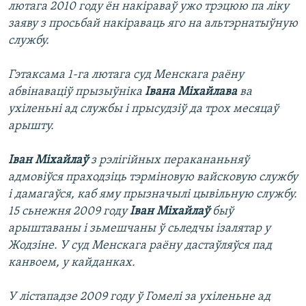
лютага 2010 году ён накіраваў ужо трэцюю па ліку
заяву з просьбай накіраваць яго на альтэрнатыўную
службу.
Гэтаксама 1-га лютага суд Менскага раёну
абвінаваціў прызыўніка
Івана Міхайлава
ва
ухіленьні ад службы і прысудзіў да трох месяцаў
арышту.
Іван Міхайлаў
з рэлігійных перакананьняў
адмовіўся праходзіць тэрміновую вайсковую службу
і дамагаўся, каб яму прызначылі цывільную службу.
15 сьнежня 2009 году
Іван Міхайлаў
быў
арыштаваны і зьмешчаны ў сьледчы ізалятар у
Жодзіне. У суд Менскага раёну дастаўляўся пад
канвоем, у кайданках.
У лістападзе 2009 году ў Гомелі за ухіленьне ад