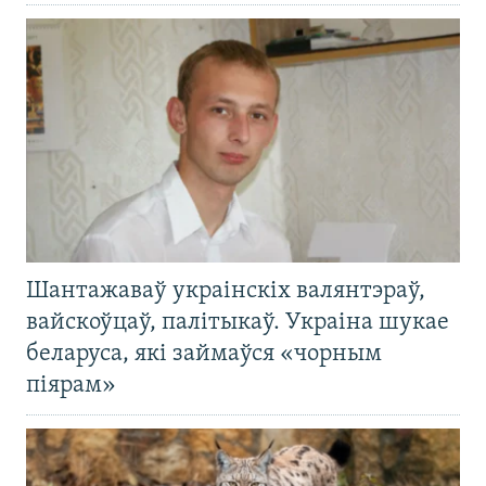
Шантажаваў украінскіх валянтэраў,
вайскоўцаў, палітыкаў. Украіна шукае
беларуса, які займаўся «чорным
піярам»