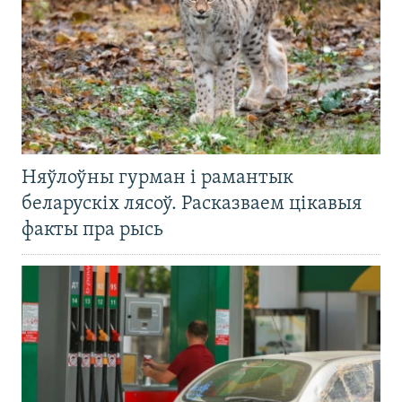
Няўлоўны гурман і рамантык
беларускіх лясоў. Расказваем цікавыя
факты пра рысь