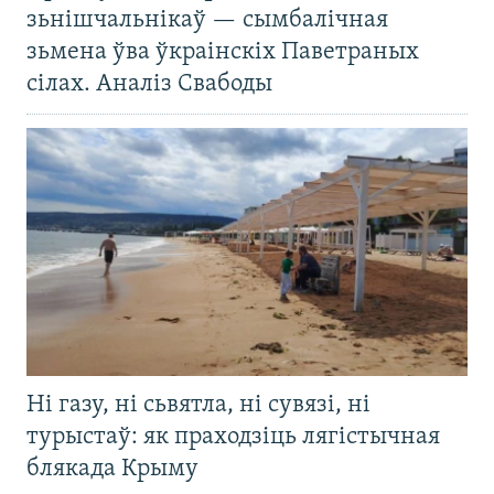
зьнішчальнікаў — сымбалічная
зьмена ўва ўкраінскіх Паветраных
сілах. Аналіз Свабоды
Ні газу, ні сьвятла, ні сувязі, ні
турыстаў: як праходзіць лягістычная
блякада Крыму