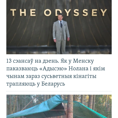
13 сэансаў на дзень. Як у Менску
паказваюць «Адысэю» Нолана і якім
чынам зараз сусьветныя кінагіты
трапляюць у Беларусь