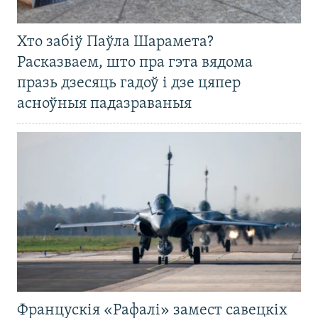
Хто забіў Паўла Шарамета?
Расказваем, што пра гэта вядома
празь дзесяць гадоў і дзе цяпер
асноўныя падазраваныя
Францускія «Рафалі» замест савецкіх