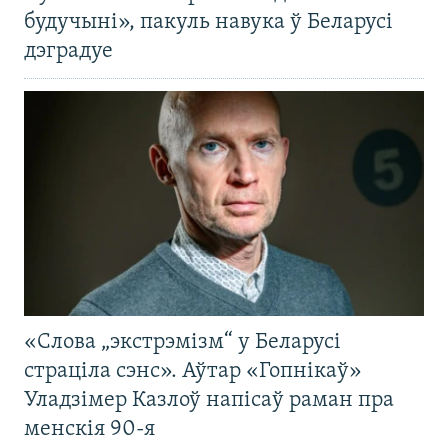
будучыні», пакуль навука ў Беларусі
дэградуе
«Слова „экстрэмізм“ у Беларусі
страціла сэнс». Аўтар «Гопнікаў»
Уладзімер Казлоў напісаў раман пра
менскія 90-я