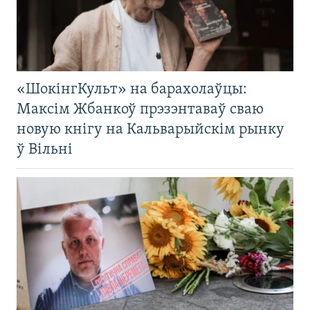
«ШокінгКульт» на барахолаўцы:
Максім Жбанкоў прэзэнтаваў сваю
новую кнігу на Кальварыйскім рынку
ў Вільні