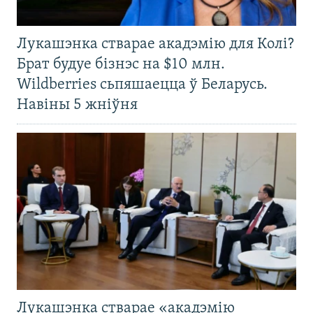
Лукашэнка стварае акадэмію для Колі?
Брат будуе бізнэс на $10 млн.
Wildberries сьпяшаецца ў Беларусь.
Навіны 5 жніўня
Лукашэнка стварае «акадэмію