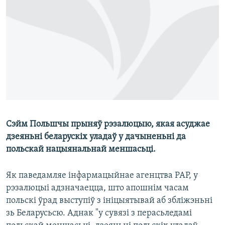
КУЛЬТУРА
МОВА
КАЛЯНДАР
НА ХВАЛЯХ СВАБОДЫ
Сэйм Польшчы прыняў рэзалюцыю, якая асуджае
дзеяньні беларускіх уладаў у дачыненьні да
польскай нацыянальнай меншасьці.
Як паведамляе інфармацыйнае агенцтва РАР, у
рэзалюцыі адзначаецца, што апошнім часам
польскі ўрад выступіў з ініцыятывай аб збліжэньні
зь Беларусьсю. Аднак "у сувязі з перасьледамі