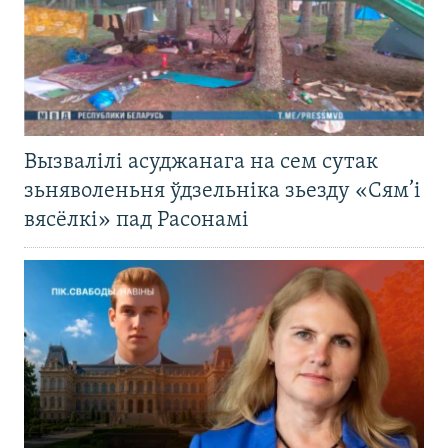
Вызвалілі асуджанага на сем сутак
зьняволеньня ўдзельніка зьезду «Сям’і
вясёлкі» пад Расонамі