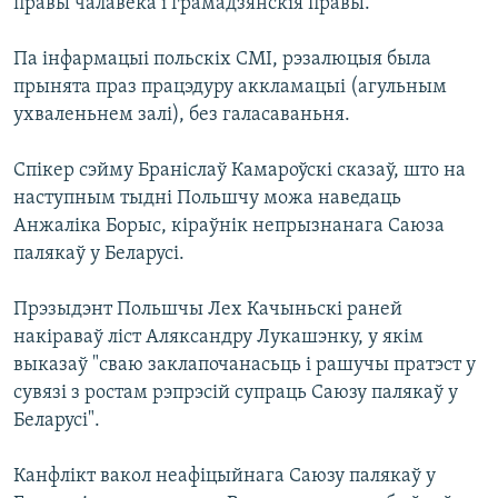
правы чалавека і грамадзянскія правы.
Па інфармацыі польскіх СМІ, рэзалюцыя была
прынята праз працэдуру аккламацыі (агульным
ухваленьнем залі), без галасаваньня.
Спікер сэйму Браніслаў Камароўскі сказаў, што на
наступным тыдні Польшчу можа наведаць
Анжаліка Борыс, кіраўнік непрызнанага Саюза
палякаў у Беларусі.
Прэзыдэнт Польшчы Лех Качыньскі раней
накіраваў ліст Аляксандру Лукашэнку, у якім
выказаў "сваю заклапочанасьць і рашучы пратэст у
сувязі з ростам рэпрэсій супраць Саюзу палякаў у
Беларусі".
Канфлікт вакол неафіцыйнага Саюзу палякаў у