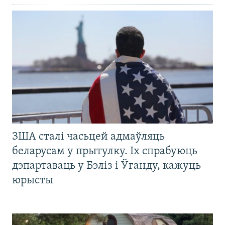
ЗША сталі часьцей адмаўляць
беларусам у прытулку. Іх спрабуюць
дэпартаваць у Бэліз і Ўганду, кажуць
юрысты