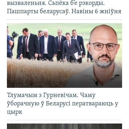
вызваленьня. Сьпёка б’е рэкорды.
Пашпарты беларусаў. Навіны 6 жніўня
Тлумачым з Гурневічам. Чаму
ўборачную ў Беларусі ператвараюць у
цырк