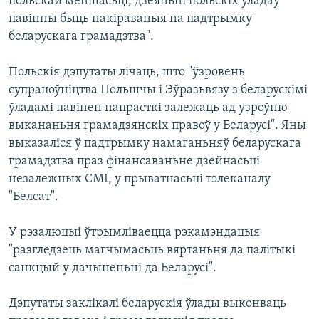
польскай меншасьці, дзеяньні польскіх уладаў
павінны быць накіраваныя на падтрымку
беларускага грамадзтва".
Польскія дэпутаты лічаць, што "ўзровень
супрацоўніцтва Польшчы і Эўразьвязу з беларускімі
ўладамі павінен напрасткі залежаць ад узроўню
выкананьня грамадзянскіх правоў у Беларусі". Яны
выказаліся ў падтрымку намаганьняў беларускага
грамадзтва праз фінансаваньне дзейнасьці
незалежных СМІ, у прыватнасьці тэлеканалу
"Белсат".
У рэзалюцыі ўтрымліваецца рэкамэндацыя
"разгледзець магчымасьць вяртаньня да палітыкі
санкцый у дачыненьні да Беларусі".
Дэпутаты заклікалі беларускія ўлады выконваць