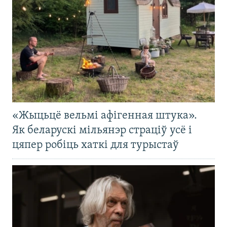
«Жыцьцё вельмі афігенная штука».
Як беларускі мільянэр страціў усё і
цяпер робіць хаткі для турыстаў