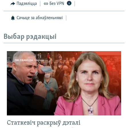
Падзяліцца
Без VPN
Сачыце за абнаўленьнямі
Выбар рэдакцыі
Статкевіч раскрыў дэталі