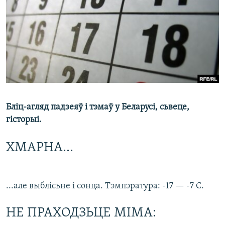
КУЛЬТУРА
МОВА
КАЛЯНДАР
НА ХВАЛЯХ СВАБОДЫ
Бліц-агляд падзеяў і тэмаў у Беларусі, сьвеце,
гісторыі.
ХМАРНА...
...але выблісьне і сонца. Тэмпэратура: -17 — -7 С.
НЕ ПРАХОДЗЬЦЕ МІМА: