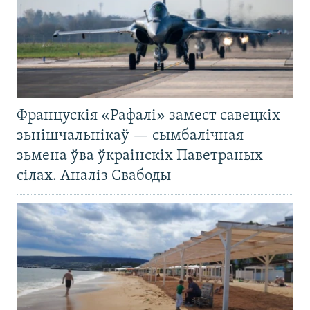
Францускія «Рафалі» замест савецкіх
зьнішчальнікаў — сымбалічная
зьмена ўва ўкраінскіх Паветраных
сілах. Аналіз Свабоды