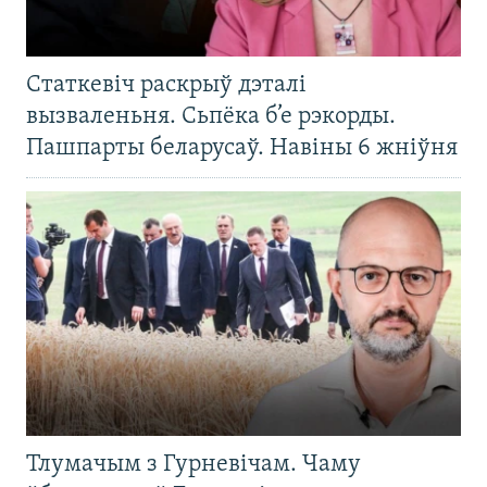
Статкевіч раскрыў дэталі
вызваленьня. Сьпёка б’е рэкорды.
Пашпарты беларусаў. Навіны 6 жніўня
Тлумачым з Гурневічам. Чаму