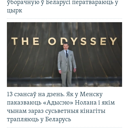
ўборачную ў Беларусі ператвараюць у
цырк
13 сэансаў на дзень. Як у Менску
паказваюць «Адысэю» Нолана і якім
чынам зараз сусьветныя кінагіты
трапляюць у Беларусь