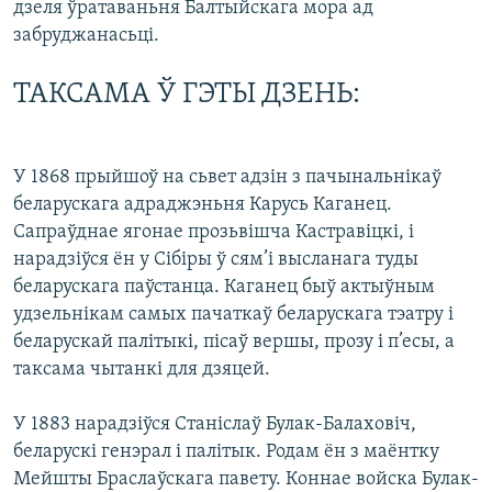
дзеля ўратаваньня Балтыйскага мора ад
забруджанасьці.
ТАКСАМА Ў ГЭТЫ ДЗЕНЬ:
У 1868 прыйшоў на сьвет адзін з пачынальнікаў
беларускага адраджэньня Карусь Каганец.
Сапраўднае ягонае прозьвішча Кастравіцкі, і
нарадзіўся ён у Сібіры ў сям’і высланага туды
беларускага паўстанца. Каганец быў актыўным
удзельнікам самых пачаткаў беларускага тэатру і
беларускай палітыкі, пісаў вершы, прозу і п’есы, а
таксама чытанкі для дзяцей.
У 1883 нарадзіўся Станіслаў Булак-Балаховіч,
беларускі генэрал і палітык. Родам ён з маёнтку
Мейшты Браслаўскага павету. Коннае войска Булак-