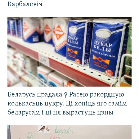
Карбалевіч
Беларусь прадала ў Расею рэкордную
колькасьць цукру. Ці хопіць яго самім
беларусам і ці ня вырастуць цэны