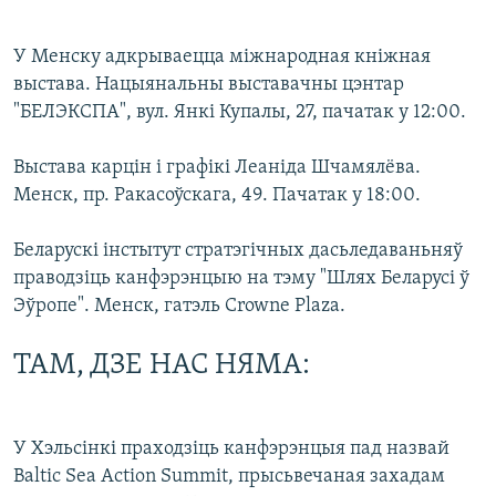
У Менску адкрываецца міжнародная кніжная
выстава. Нацыянальны выставачны цэнтар
"БЕЛЭКСПА", вул. Янкі Купалы, 27, пачатак у 12:00.
Выстава карцін і графікі Леаніда Шчамялёва.
Менск, пр. Ракасоўскага, 49. Пачатак у 18:00.
Беларускі інстытут стратэгічных дасьледаваньняў
праводзіць канфэрэнцыю на тэму "Шлях Беларусі ў
Эўропе". Менск, гатэль Crowne Plaza.
ТАМ, ДЗЕ НАС НЯМА:
У Хэльсінкі праходзіць канфэрэнцыя пад назвай
Baltic Sea Action Summit, прысьвечаная захадам