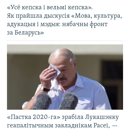
«Усё кепска і вельмі кепска».
Як прайшла дыскусія «Мова, культура,
адукацыя і мэдыя: нябачны фронт
за Беларусь»
«Пастка 2020-га» зрабіла Лукашэнку
геапалітычным закладнікам Расеі, —