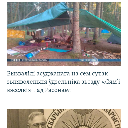
Вызвалілі асуджанага на сем сутак
зьняволеньня ўдзельніка зьезду «Сям’і
вясёлкі» пад Расонамі