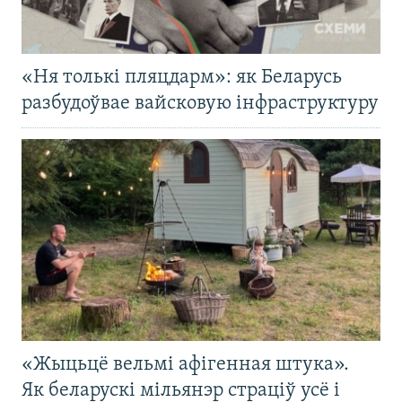
«Ня толькі пляцдарм»: як Беларусь
разбудоўвае вайсковую інфраструктуру
«Жыцьцё вельмі афігенная штука».
Як беларускі мільянэр страціў усё і