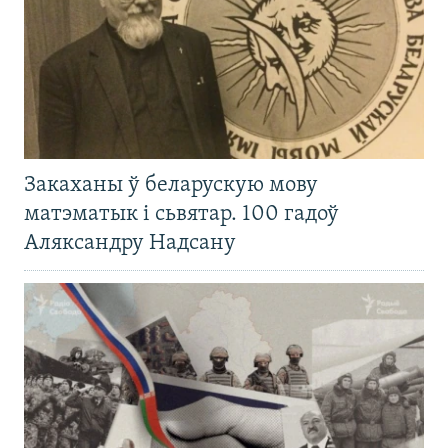
Закаханы ў беларускую мову
матэматык і сьвятар. 100 гадоў
Аляксандру Надсану