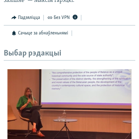
залішне"
— Максім Гарэцкі.
Падзяліцца
Без VPN
Сачыце за абнаўленьнямі
Выбар рэдакцыі