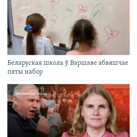
Беларуская школа ў Варшаве абвяшчае
пяты набор