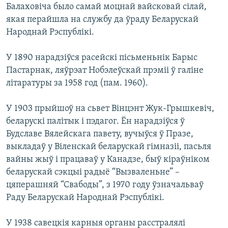
Балаховіча было самай моцнай вайсковай сілай,
якая перайшла на службу да ўраду Беларускай
Народнай Рэспублікі.
У 1890 нарадзіўся расейскі пісьменьнік Барыс
Пастарнак, ляўрэат Нобэлеўскай прэміі ў галіне
літаратуры за 1958 год (пам. 1960).
У 1903 прыйшоў на сьвет Вінцэнт Жук-Грышкевіч,
беларускі палітык і пэдагог. Ён нарадзіўся ў
Будславе Вялейскага павету, вучыўся ў Празе,
выкладаў у Віленскай беларускай гімназіі, пасьля
вайны жыў і працаваў у Канадзе, быў кіраўніком
беларускай сэкцыі радыё “Вызваленьне” –
цяперашняй “Свабоды”, з 1970 году ўзначальваў
Раду Беларускай Народнай Рэспублікі.
У 1938 савецкія карныя органы расстралялі