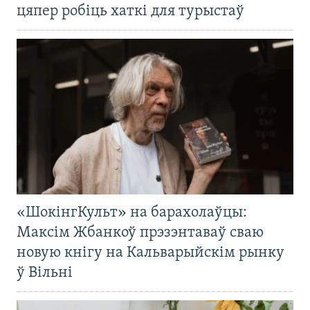
цяпер робіць хаткі для турыстаў
«ШокінгКульт» на барахолаўцы:
Максім Жбанкоў прэзэнтаваў сваю
новую кнігу на Кальварыйскім рынку
ў Вільні