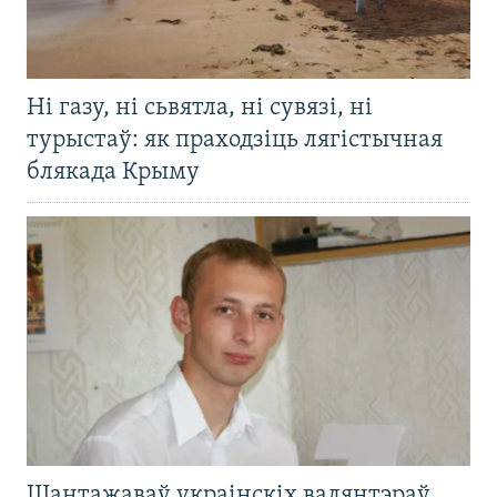
Ні газу, ні сьвятла, ні сувязі, ні
турыстаў: як праходзіць лягістычная
блякада Крыму
Шантажаваў украінскіх валянтэраў,