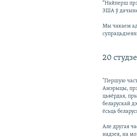
“Найперш прэ
ЗША ў дачынен
Мы чакаем ад 
супрацьдзеянь
20 студз
"Першую част
Амэрыцы, прэ
цьвёрдая, пр
беларускай дэ
ёсьць белару
Але другая ча
надзея, на мо