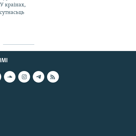
У краінах,
ысутнасьць
ЯМІ