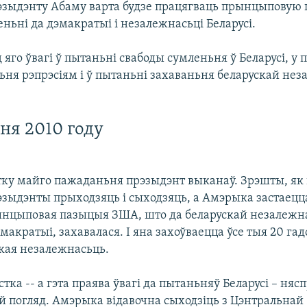
зыдэнту Абаму варта будзе працягваць прынцыповую
ьні да дэмакратыі і незалежнасьці Беларусі.
яго ўвагі ў пытаньні свабоды сумленьня ў Беларусі, у 
ня рэпрэсіям і ў пытаньні захаваньня беларускай нез
еня 2010 году
ку майго пажаданьня прэзыдэнт выканаў. Зрэшты, як
зыдэнты прыходзяць і сыходзяць, а Амэрыка застаецца
ынцыповая пазыцыя ЗША, што да беларускай незалежнас
макратыі, захавалася. І яна захоўваецца ўсе тыя 20 гадо
ская незалежнасьць.
стка -- а гэта праява ўвагі да пытаньняў Беларусі – ня
й погляд. Амэрыка відавочна сыходзіць з Цэнтральнай