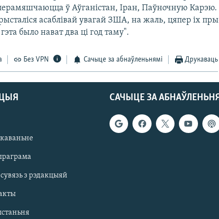
ерамяшчаюцца ў Аўганістан, Іран, Паўночную Карэю. 
рысталіся асаблівай увагай ЗША, на жаль, цяпер іх пр
эта было нават два ці год таму".
а
Без VPN
Сачыце за абнаўленьнямі
Друкаваць
АЦЫЯ
САЧЫЦЕ ЗА АБНАЎЛЕНЬН
якаваньне
праграма
 сувязь з рэдакцыяй
акты
ыстаньня