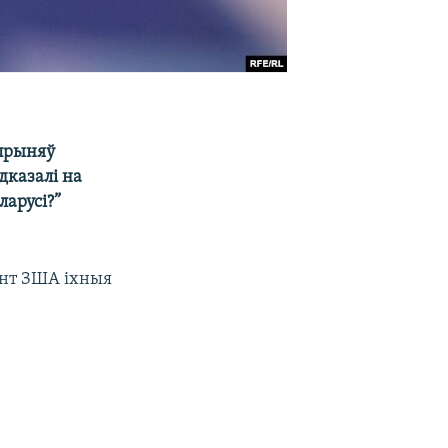
 прыняў
дказалі на
ларусі?”
энт ЗША іхныя