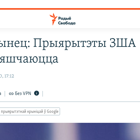
ынец: Прыярытэты ЗША
мяшчаюцца
, 17:12
а
Без VPN
 прыярытэтнай крыніцай ў Google