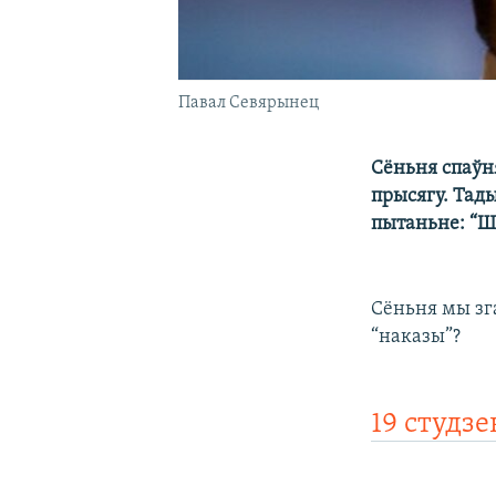
Павал Севярынец
Сёньня спаўн
прысягу. Тады
пытаньне: “Шт
Сёньня мы зг
“наказы”?
19 студзе