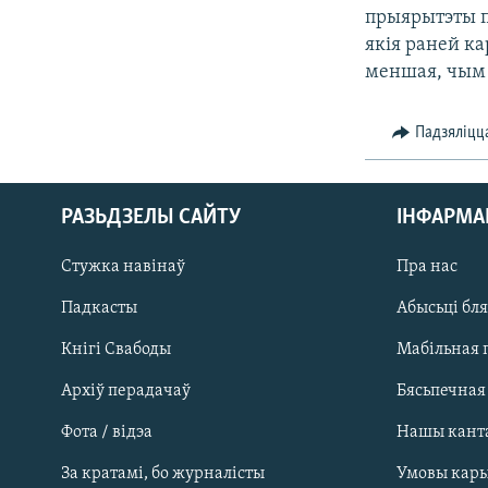
прыярытэты п
якія раней ка
меншая, чым г
Падзяліцц
РАЗЬДЗЕЛЫ САЙТУ
ІНФАРМ
Стужка навінаў
Пра нас
Падкасты
Абысьці бл
Кнігі Свабоды
Мабільная 
Архіў перадачаў
Бясьпечная
Фота / відэа
Нашы кант
САЧЫЦЕ ЗА АБНАЎЛЕНЬНЯМІ
За кратамі, бо журналісты
Умовы кар