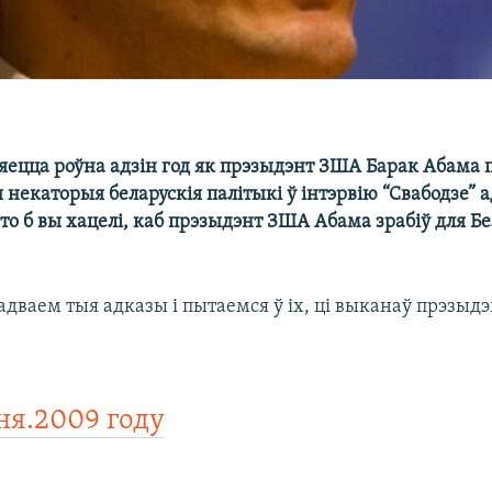
яецца роўна адзін год як прэзыдэнт ЗША Барак Абама
 некаторыя беларускія палітыкі ў інтэрвію “Свабодзе” а
о б вы хацелі, каб прэзыдэнт ЗША Абама зрабіў для Бе
адваем тыя адказы і пытаемся ў іх, ці выканаў прэзыд
ня.2009 году