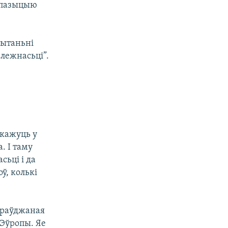
 пазыцыю
пытаньні
алежнасьці”.
 кажуць у
. І таму
ьці і да
ў, колькі
спраўджаная
 Эўропы. Яе