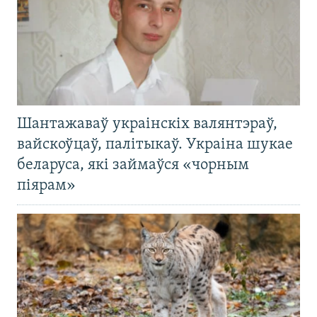
Шантажаваў украінскіх валянтэраў,
вайскоўцаў, палітыкаў. Украіна шукае
беларуса, які займаўся «чорным
піярам»