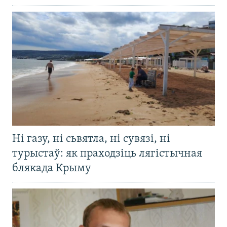
Ні газу, ні сьвятла, ні сувязі, ні
турыстаў: як праходзіць лягістычная
блякада Крыму