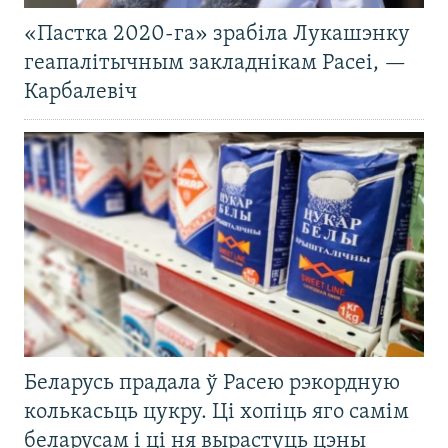
«Пастка 2020-га» зрабіла Лукашэнку
геапалітычным закладнікам Расеі, —
Карбалевіч
Беларусь прадала ў Расею рэкордную
колькасьць цукру. Ці хопіць яго самім
беларусам і ці ня вырастуць цэны