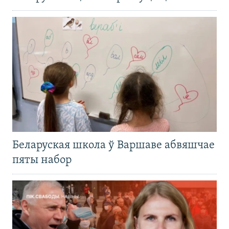
Беларуская школа ў Варшаве абвяшчае
пяты набор