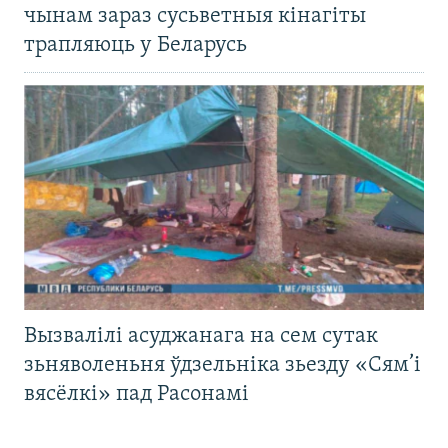
чынам зараз сусьветныя кінагіты
трапляюць у Беларусь
Вызвалілі асуджанага на сем сутак
зьняволеньня ўдзельніка зьезду «Сям’і
вясёлкі» пад Расонамі