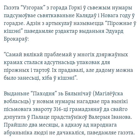
КУЛЬТУРА
МОВА
Газэта “Узгорак” з горада Горкі ў сьвежым нумары
КАЛЯНДАР
НА ХВАЛЯХ СВАБОДЫ
падсумоўвае сьвяткаваньне Калядаў і Новага году ў
горадзе. Адзін з артыкулаў называецца “Пірожнае ў
кішэні” паведамляе рэдактар выданьня Эдуард
Брокараў:
“Самай вялікай праблемай у многіх дзяржаўных
крамах сталася адсутнасьць упаковак для
пірожных і тартоў. Іх прадавалі, але дадому можна
было занесьці, хіба ў кішэні”.
Выданьне “Паходня” зь Бялынічаў (Магілёўска
вобласьць) у новым нумары нагадвае пра вынікі
пісьмовага звароту 316-ці грамадзянаў да свайго
дэпутата ў Палаце прадстаўнікоў Валерыя Іванова.
Прайшло два месяцы, а адказу ад народнага
абраньніка людзі не дачакаліся, паведамляе газэта.