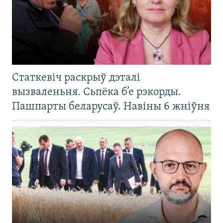
Статкевіч раскрыў дэталі
вызваленьня. Сьпёка б’е рэкорды.
Пашпарты беларусаў. Навіны 6 жніўня