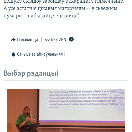
пошуку сьлядоў забойцаў Захаранкі ў Нямеччыне.
А ўсе астатнія цікавыя матэрыялы -- у сьвежым
нумары – набывайце, чытайце”.
Падзяліцца
Без VPN
Сачыце за абнаўленьнямі
Выбар рэдакцыі