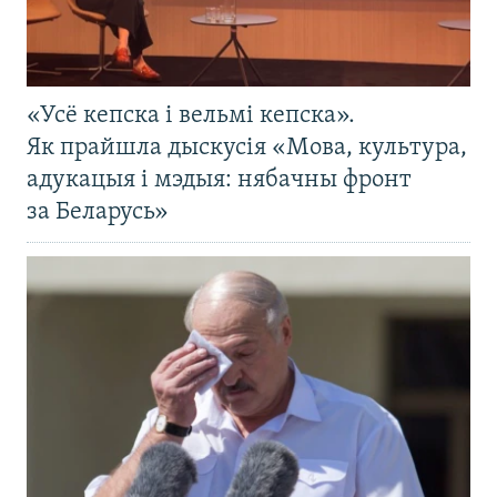
«Усё кепска і вельмі кепска».
Як прайшла дыскусія «Мова, культура,
адукацыя і мэдыя: нябачны фронт
за Беларусь»