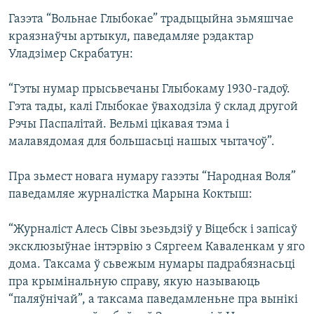
Газэта “Вольнае Глыбокае” традыцыйна зьмяшчае
краязнаўчы артыкул, паведамляе рэдактар
Уладзімер Скрабатун:
“Гэты нумар прысьвечаны Глыбокаму 1930-гадоў.
Гэта тады, калі Глыбокае ўваходзіла ў склад другой
Рэчы Паспалітай. Вельмі цікавая тэма і
малавядомая для большасьці нашых чытачоў”.
Пра зьмест новага нумару газэты “Народная Воля”
паведамляе журналістка Марына Коктыш:
“Журналіст Алесь Сівы зьезьдзіў у Віцебск і запісаў
эксклюзыўнае інтэрвію з Сяргеем Каваленкам у яго
дома. Таксама ў сьвежым нумары падрабязнасьці
пра крымінальную справу, якую называюць
“паляўнічай”, а таксама паведамленьне пра вынікі