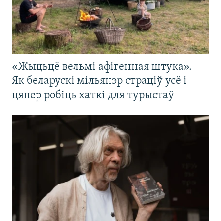
«Жыцьцё вельмі афігенная штука».
Як беларускі мільянэр страціў усё і
цяпер робіць хаткі для турыстаў