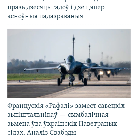
празь дзесяць гадоў і дзе цяпер
асноўныя падазраваныя
Францускія «Рафалі» замест савецкіх
зьнішчальнікаў — сымбалічная
зьмена ўва ўкраінскіх Паветраных
сілах. Аналіз Свабоды