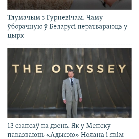
Тлумачым з Гурневічам. Чаму
ўборачную ў Беларусі ператвараюць у
цырк
13 сэансаў на дзень. Як у Менску
паказваюць «Адысэю» Нолана і якім