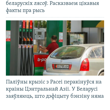
беларускіх лясоў. Расказваем цікавыя
факты пра рысь
Паліўны крызіс з Расеі перакінуўся на
краіны Цэнтральнай Азіі. У Беларусі
заяўляюць, што дэфіцыту бэнзіну няма