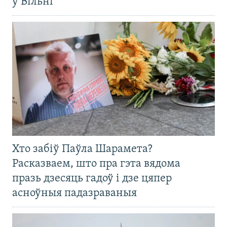
ў Вільні
Хто забіў Паўла Шарамета?
Расказваем, што пра гэта вядома
празь дзесяць гадоў і дзе цяпер
асноўныя падазраваныя