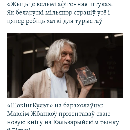
«Жыцьцё вельмі афігенная штука».
Як беларускі мільянэр страціў усё і
цяпер робіць хаткі для турыстаў
«ШокінгКульт» на барахолаўцы:
Максім Жбанкоў прэзэнтаваў сваю
новую кнігу на Кальварыйскім рынку