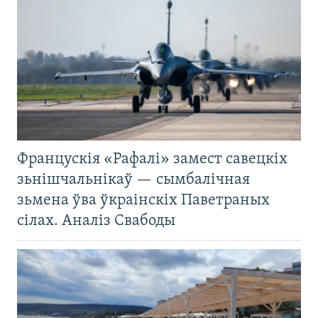
Францускія «Рафалі» замест савецкіх
зьнішчальнікаў — сымбалічная
зьмена ўва ўкраінскіх Паветраных
сілах. Аналіз Свабоды