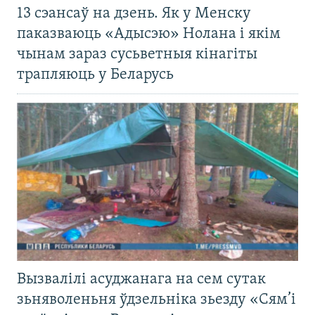
13 сэансаў на дзень. Як у Менску
паказваюць «Адысэю» Нолана і якім
чынам зараз сусьветныя кінагіты
трапляюць у Беларусь
Вызвалілі асуджанага на сем сутак
зьняволеньня ўдзельніка зьезду «Сям’і