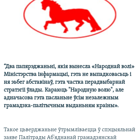
КУЛЬТУРА
МОВА
КАЛЯНДАР
НА ХВАЛЯХ СВАБОДЫ
“Два папярэджаньні, якія вынесла «Народнай волі»
Міністэрства інфармацыі, гэта не выпадковасьць і
ня эьбег абставінаў, гэта частка перадвыбарнай
стратэгіі ўлады. Караюць "Народную волю", але
адначасова гэта пасланьне ўсім незалежным
грамадзка-палітычным выданьням краіны».
Такое цьверджаньне ўтрымліваецца ў спэцыяльнай
заяве Палітрады Аб'яднанай грамадзянскай