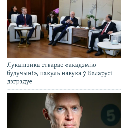
Лукашэнка стварае «акадэмію
будучыні», пакуль навука ў Беларусі
дэградуе