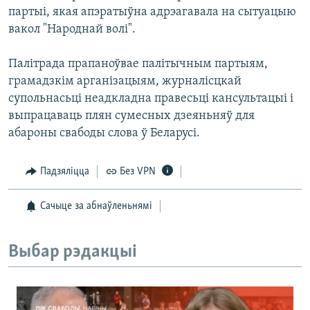
партыі, якая апэратыўна адрэагавала на сытуацыю
вакол "Народнай волі".
Палітрада прапаноўвае палітычным партыям,
грамадзкім арганізацыям, журналісцкай
супольнасьці неадкладна правесьці кансультацыі і
выпрацаваць плян сумесных дзеяньняў для
абароны свабоды слова ў Беларусі.
Падзяліцца
Без VPN
Сачыце за абнаўленьнямі
Выбар рэдакцыі