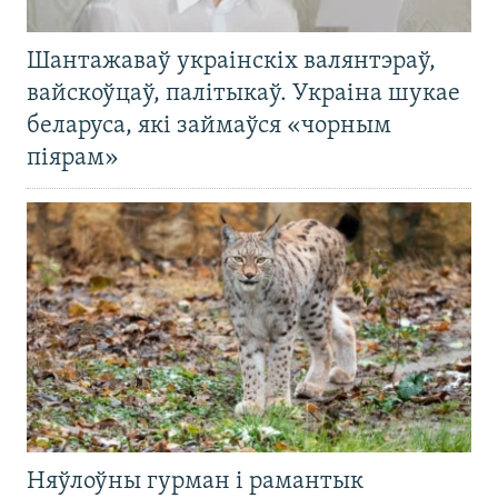
Шантажаваў украінскіх валянтэраў,
вайскоўцаў, палітыкаў. Украіна шукае
беларуса, які займаўся «чорным
піярам»
Няўлоўны гурман і рамантык