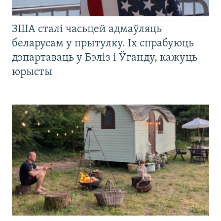
ЗША сталі часьцей адмаўляць
беларусам у прытулку. Іх спрабуюць
дэпартаваць у Бэліз і Ўганду, кажуць
юрысты