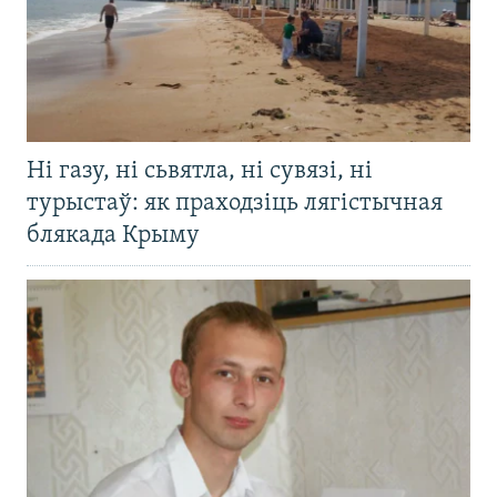
Ні газу, ні сьвятла, ні сувязі, ні
турыстаў: як праходзіць лягістычная
блякада Крыму