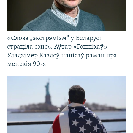
«Слова „экстрэмізм“ у Беларусі
страціла сэнс». Аўтар «Гопнікаў»
Уладзімер Казлоў напісаў раман пра
менскія 90-я