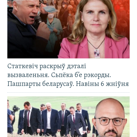
Статкевіч раскрыў дэталі
вызваленьня. Сьпёка б’е рэкорды.
Пашпарты беларусаў. Навіны 6 жніўня