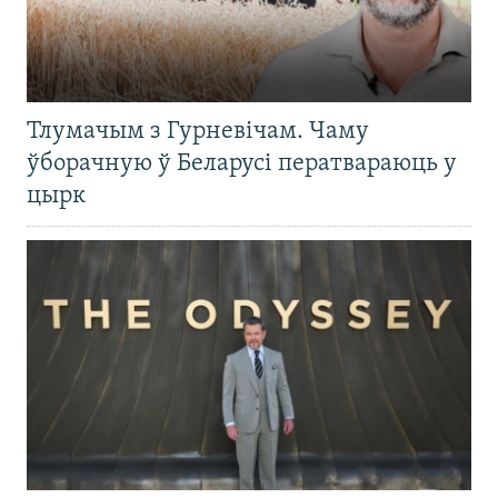
Тлумачым з Гурневічам. Чаму
ўборачную ў Беларусі ператвараюць у
цырк