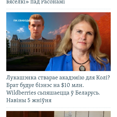
вясёлкі» пад Расонамі
Лукашэнка стварае акадэмію для Колі?
Брат будуе бізнэс на $10 млн.
Wildberries сьпяшаецца ў Беларусь.
Навіны 5 жніўня