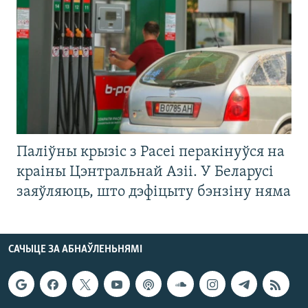
Паліўны крызіс з Расеі перакінуўся на
краіны Цэнтральнай Азіі. У Беларусі
заяўляюць, што дэфіцыту бэнзіну няма
САЧЫЦЕ ЗА АБНАЎЛЕНЬНЯМІ