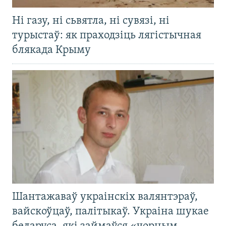
Ні газу, ні сьвятла, ні сувязі, ні
турыстаў: як праходзіць лягістычная
блякада Крыму
Шантажаваў украінскіх валянтэраў,
вайскоўцаў, палітыкаў. Украіна шукае