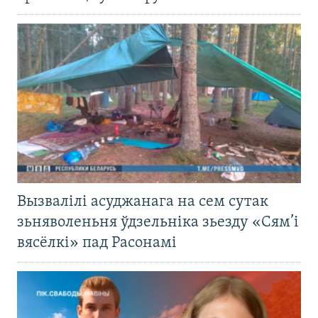
Вызвалілі асуджанага на сем сутак
зьняволеньня ўдзельніка зьезду «Сям’і
вясёлкі» пад Расонамі