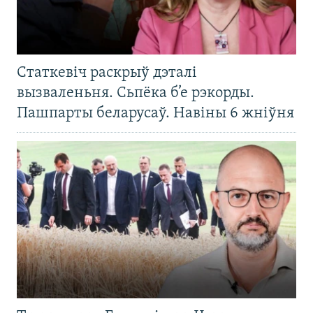
Статкевіч раскрыў дэталі
вызваленьня. Сьпёка б’е рэкорды.
Пашпарты беларусаў. Навіны 6 жніўня