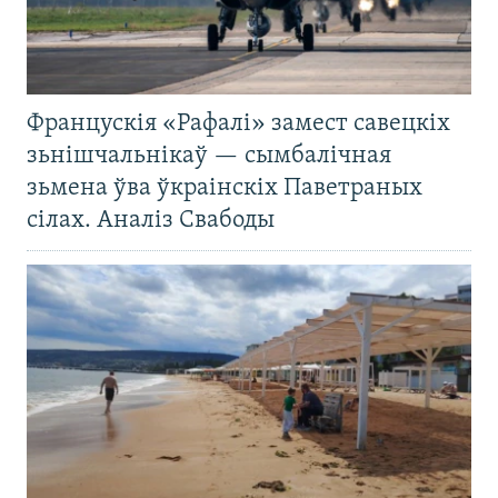
Францускія «Рафалі» замест савецкіх
зьнішчальнікаў — сымбалічная
зьмена ўва ўкраінскіх Паветраных
сілах. Аналіз Свабоды