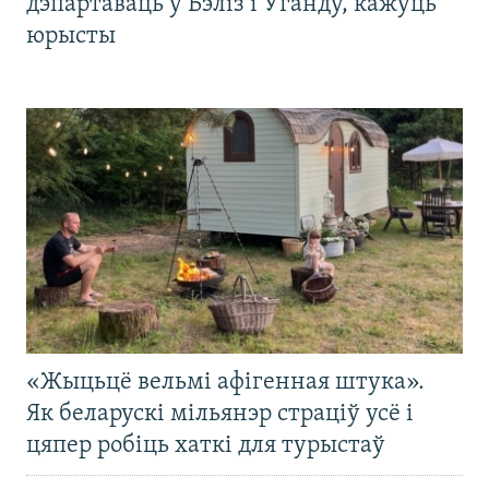
дэпартаваць у Бэліз і Ўганду, кажуць
юрысты
«Жыцьцё вельмі афігенная штука».
Як беларускі мільянэр страціў усё і
цяпер робіць хаткі для турыстаў