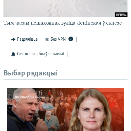
Тым часам пешаходная вуліца Ленінская ў сьнезе
Падзяліцца
Без VPN
Сачыце за абнаўленьнямі
Выбар рэдакцыі