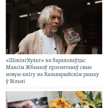
«ШокінгКульт» на барахолаўцы:
Максім Жбанкоў прэзэнтаваў сваю
новую кнігу на Кальварыйскім рынку
ў Вільні