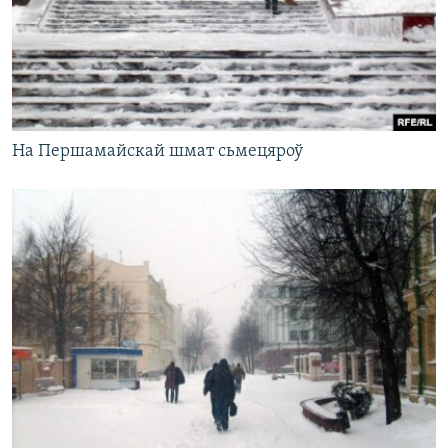
На Першамайскай шмат сьмецяроў