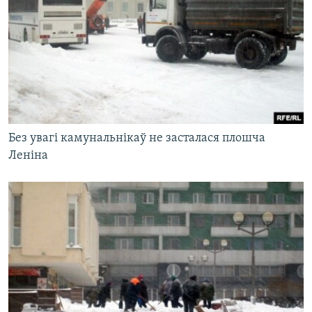
Без увагі камунальнікаў не засталася плошча
Леніна