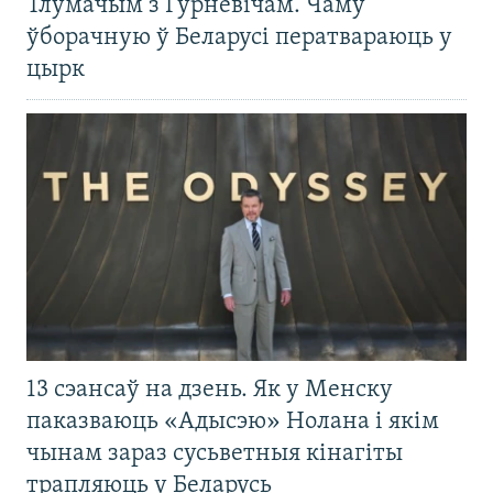
Тлумачым з Гурневічам. Чаму
ўборачную ў Беларусі ператвараюць у
цырк
13 сэансаў на дзень. Як у Менску
паказваюць «Адысэю» Нолана і якім
чынам зараз сусьветныя кінагіты
трапляюць у Беларусь