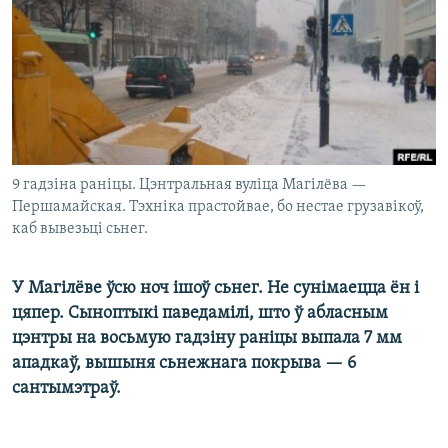
КУЛЬТУРА
МОВА
КАЛЯНДАР
НА ХВАЛЯХ СВАБОДЫ
9 гадзіна раніцы. Цэнтральная вуліца Магілёва —
Першамайская. Тэхніка прастойвае, бо нестае грузавікоў,
каб вывезьці сьнег.
У Магілёве ўсю ноч ішоў сьнег. Не сунімаецца ён і
цяпер. Сыноптыкі паведамілі, што ў абласным
цэнтры на восьмую гадзіну раніцы выпала 7 мм
ападкаў, вышыня сьнежнага покрыва — 6
сантымэтраў.