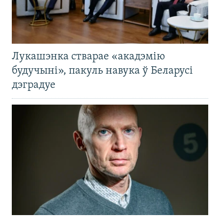
Лукашэнка стварае «акадэмію
будучыні», пакуль навука ў Беларусі
дэградуе