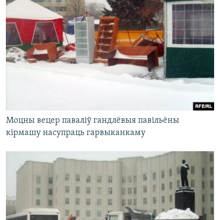
Моцны вецер паваліў гандлёвыя павільёны
кірмашу насупраць гарвыканкаму