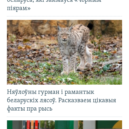
беларуса, які займаўся «чорным
піярам»
Няўлоўны гурман і рамантык
беларускіх лясоў. Расказваем цікавыя
факты пра рысь