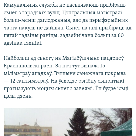
Камунальныя службы не пасьпяваюць прыбіраць
сьнег з гарадзкіх вуліц. Цэнтральныя магістралі
больш-менш дагледжаныя, але да пэрыфэрыйных
чарга пакуль не дайшла. Сьнег пачалі прыбіраць ад
пятай гадзіны раніцы, задзейнічана больш за 60
адзінак тэхнікі.
Найбольш ад сьнегу на Магілёўшчыне пацярпеў
Краснапольскі раён. За ноч тут выпала 15
мілімэтраў ападкаў. Вышыня сьнежнага покрыва
— 12 сантымэтраў. На ўсходзе рэгіёну сыноптыкі
прагназуюць моцны сьнег з завеямі. Ён будзе ісьці
цэлы дзень.