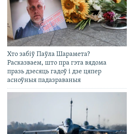
Хто забіў Паўла Шарамета?
Расказваем, што пра гэта вядома
празь дзесяць гадоў і дзе цяпер
асноўныя падазраваныя