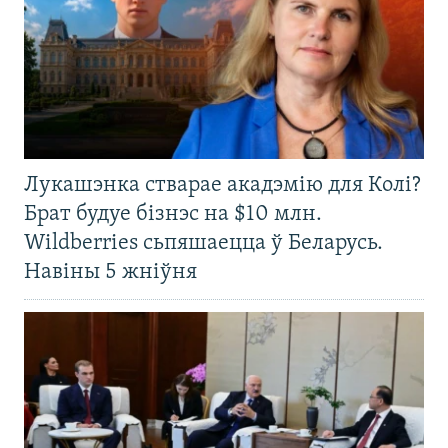
Лукашэнка стварае акадэмію для Колі?
Брат будуе бізнэс на $10 млн.
Wildberries сьпяшаецца ў Беларусь.
Навіны 5 жніўня