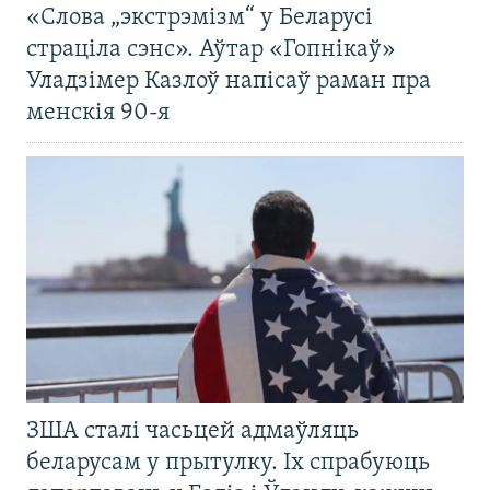
«Слова „экстрэмізм“ у Беларусі
страціла сэнс». Аўтар «Гопнікаў»
Уладзімер Казлоў напісаў раман пра
менскія 90-я
ЗША сталі часьцей адмаўляць
беларусам у прытулку. Іх спрабуюць