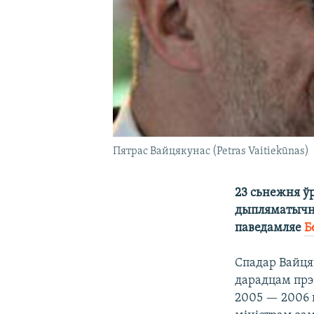
Пятрас Вайцякунас (Petras Vaitiekūnas)
23 сьнежня ўр
дыпляматычна
паведамляе
Б
Спадар Вайця
дарадцам прэ
2005 — 2006 г