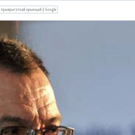
 прыярытэтнай крыніцай ў Google