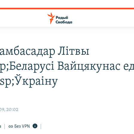
амбасадар Літвы
p;Беларусі Вайцякунас е
sp;Ўкраіну
09, 20:02
а
Без VPN