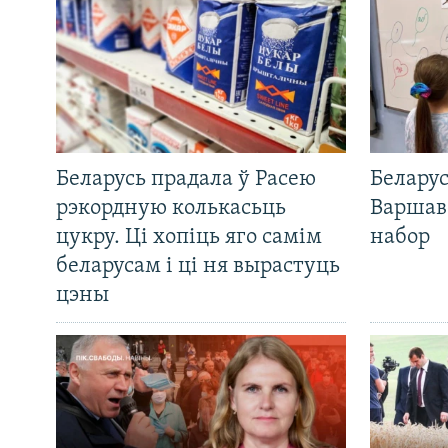
Беларусь прадала ў Расею
Беларус
рэкордную колькасьць
Варшав
цукру. Ці хопіць яго самім
набор
беларусам і ці ня вырастуць
цэны