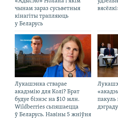
«Адысэю» Нолана і якім
ўдзельн
чынам зараз сусьветныя
вясёлкі
кінагіты трапляюць
у Беларусь
Лукашэнка стварае
Лукашэ
акадэмію для Колі? Брат
«акадэ
будуе бізнэс на $10 млн.
пакуль 
Wildberries сьпяшаецца
дэграду
ў Беларусь. Навіны 5 жніўня