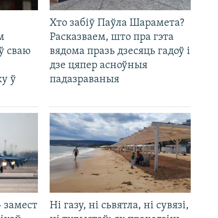
Хто забіў Паўла Шарамета?
м
Расказваем, што пра гэта
ў сваю
вядома празь дзесяць гадоў і
дзе цяпер асноўныя
у ў
падазраваныя
 замест
Ні газу, ні сьвятла, ні сувязі,