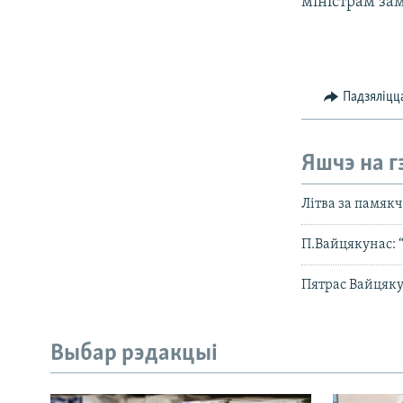
міністрам за
Падзяліцц
Яшчэ на г
Літва за памякч
П.Вайцякунас: “
Пятрас Вайцяку
Выбар рэдакцыі