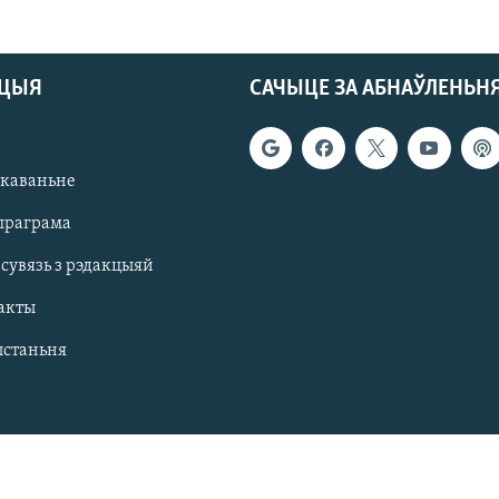
АЦЫЯ
САЧЫЦЕ ЗА АБНАЎЛЕНЬН
якаваньне
праграма
 сувязь з рэдакцыяй
акты
ыстаньня