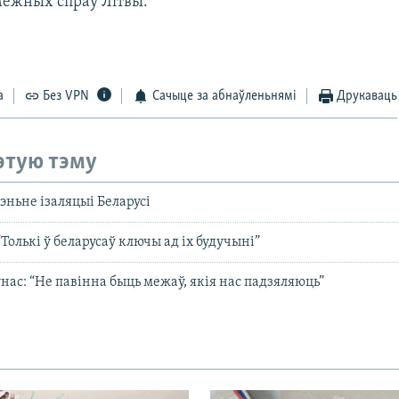
межных спраў Літвы.
а
Без VPN
Сачыце за абнаўленьнямі
Друкаваць
этую тэму
эньне ізаляцыі Беларусі
Толькі ў беларусаў ключы ад іх будучыні”
нас: “Не павінна быць межаў, якія нас падзяляюць”