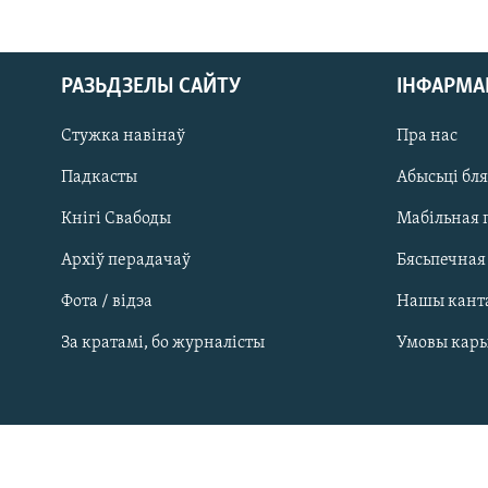
РАЗЬДЗЕЛЫ САЙТУ
ІНФАРМ
Стужка навінаў
Пра нас
Падкасты
Абысьці бл
Кнігі Свабоды
Мабільная 
Архіў перадачаў
Бясьпечная
Фота / відэа
Нашы кант
САЧЫЦЕ ЗА АБНАЎЛЕНЬНЯМІ
За кратамі, бо журналісты
Умовы кар