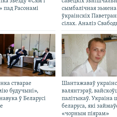
іка зьезду «Сям’і
савецкіх зьнішчаль
» пад Расонамі
сымбалічная зьмена
ўкраінскіх Паветра
сілах. Аналіз Свабо
нка стварае
Шантажаваў украінс
мію будучыні»,
валянтэраў, вайскоў
навука ў Беларусі
палітыкаў. Украіна 
е
беларуса, які займаў
«чорным піярам»