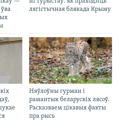
нікаў —
ні турыстаў: як праходзіць
 ўва
лягістычная блякада Крыму
ных
ды
кіх
Няўлоўны гурман і
цаў,
рамантык беларускіх лясоў.
шукае
Расказваем цікавыя факты
ся
пра рысь