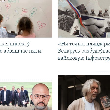
кая школа ў
«Ня толькі пляцдарм
е абвяшчае пяты
Беларусь разбудоўва
вайсковую інфрастр