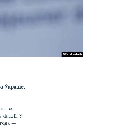
а Ўкраіне,
аршым
Латвіі. У
 года —