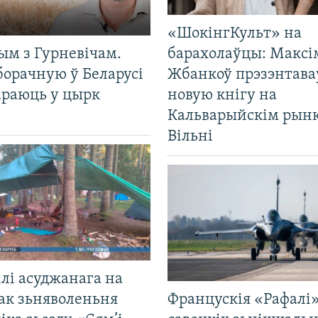
«ШокінгКульт» на
ым з Гурневічам.
барахолаўцы: Максі
борачную ў Беларусі
Жбанкоў прэзэнтава
араюць у цырк
новую кнігу на
Кальварыйскім рынк
Вільні
лі асуджанага на
ак зьняволеньня
Францускія «Рафалі»