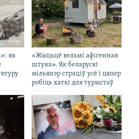
»: як
«Жыцьцё вельмі афігенная
е
штука». Як беларускі
уктуру
мільянэр страціў усё і цяпер
робіць хаткі для турыстаў