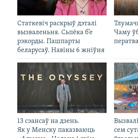
Статкевіч раскрыў дэталі
Тлумач
вызваленьня. Сьпёка б’е
Чаму ў
рэкорды. Пашпарты
ператв
беларусаў. Навіны 6 жніўня
13 сэансаў на дзень.
Вызвалі
Як у Менску паказваюць
сем сут