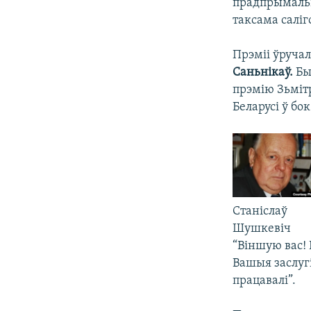
прадпрымаль
таксама салі
Прэміі ўруча
Саньнікаў.
Бы
прэмію Зьміт
Беларусі ў бо
Станіслаў
Шушкевіч
“Віншую вас!
Вашыя заслугі
працавалі”.