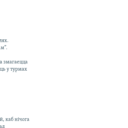
лях.
м”.
на змагаецца
юць у турмах
й, каб нічога
пад