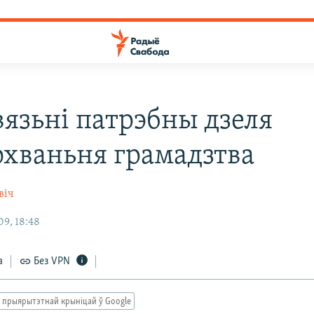
вязьні патрэбны дзеля
охваньня грамадзтва
віч
9, 18:48
а
Без VPN
 прыярытэтнай крыніцай ў Google