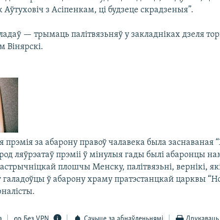
к Аўтуховіч з Асіпенкам, ці будзеце скрадзеныя”.
ладаў — трымаць палітвязьняў у закладніках дзеля тор
м Вінярскі.
 прэмія за абарону правоў чалавека была заснаваная “
ярод ляўрэатаў прэміі ў мінулыя гады былі абаронцы н
астрычніцкай плошчы Менску, палітвязьні, вернікі, як
 ў галадоўцы ў абарону храму пратэстанцкай царквы “Н
рналісты.
а
Без VPN
Сачыце за абнаўленьнямі
Друкаваць