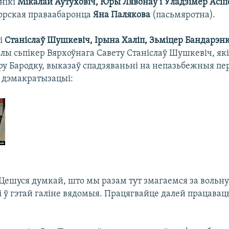
нікі
Мікалай Аўтуховіч, Юры Лявонаў і Ўладзімер Асіп
горская праваабаронца
Яна Палякова
(пасьмяротна).
лі
Станіслаў Шушкевіч, Ірына Халіп, Зьміцер Бандарэн
лы сьпікер Вярхоўнага Савету Станіслаў Шушкевіч, які
ру Бародку, выказаў спадзяваньні на непазьбежныя п
к дэмакратызацыі:
 Цешуся думкай, што мы разам тут змагаемся за вольну
 ў гэтай галіне вядомыя. Працягвайце далей працавац