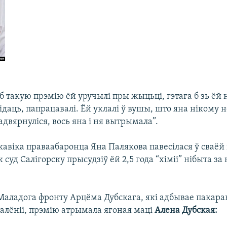
 такую прэмію ёй уручылі пры жыцьці, гэтага б зь ёй 
відаць, папрацавалі. Ёй уклалі ў вушы, што яна нікому 
 адвярнуліся, вось яна і ня вытрымала”.
кавіка праваабаронца Яна Палякова павесілася ў сваёй
к суд Салігорску прысудзіў ёй 2,5 года “хіміі” нібыта за
 Маладога фронту Арцёма Дубскага, які адбывае пакара
калёніі, прэмію атрымала ягоная маці
Алена Дубская: