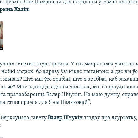
 прэмію Яне Паляковай для перадачы ў сям’ю нябож
Ірына Халіп:
ручаць сёньня гэтую прэмію. У пасьмяротным узнагар
 нейкі зьдзек, бо адразу ўзьнікае пытаньне: а дзе вы ўсе
 жывая? Што мы ўсе зрабілі, што я зрабіла, каб захава
ь яе? Мне здаецца, адзіны чалавек, хто сапраўды ака
эта праваабаронца Валер Шчукін. На маю думку, справя
ца гэтая прэмія для Яны Паляковай”.
 Вярхоўнага савету
Валер Шчукін
згадаў пра ляўрэатку
: