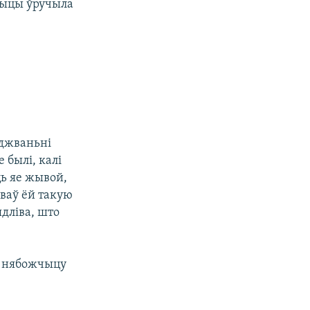
чыцы ўручыла
оджваньні
 былі, калі
ць яе жывой,
зваў ёй такую
дліва, што
, нябожчыцу