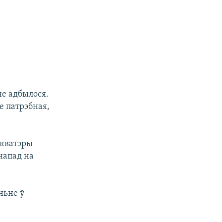
не адбылося.
не патрэбная,
 кватэры
 напад на
ньне ў