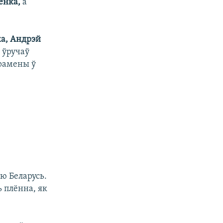
енка,
а
ка, Андрэй
 ўручаў
ерамены ў
ю Беларусь.
ь плённа, як