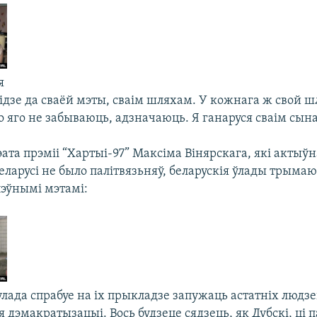
я
ідзе да сваёй мэты, сваім шляхам. У кожнага ж свой ш
 яго не забываюць, адзначаюць. Я ганаруся сваім сына
ата прэміі “Хартыі-97” Максіма Вінярскага, які актыў
 Беларусі не было палітвязьняў, беларускія ўлады трыма
пэўнымі мэтамі:
лада спрабуе на іх прыкладзе запужаць астатніх людзе
ля дэмакратызацыі. Вось будзеце сядзець, як Дубскі, ці 