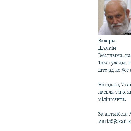
Валеры
Шчукін
“Магчыма, каб
Там і ўлады, 
што ад яе ўсе
Нагадаю, 7 са
пасьля таго, я
міліцыянта.
За актывіста
магілёўскай 