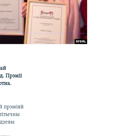
кай
д. Прэміі
отна.
й прэміяй
алітычны
дзевы