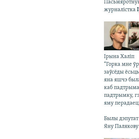
Пасьмяротную
журналістка
Ірына Халіп
“Горка мне ў
заўсёды ёсьць
яна яшчэ была
каб падтрымац
падтрымку, г
яму перадаец
Былы дэпутат
Яну Палякову