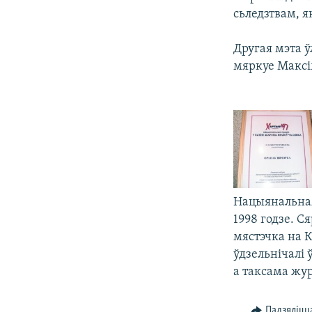
сьледзтвам, я
Другая мэта ў
мяркуе Максі
Нацыянальная
1998 годзе. С
мястэчка на К
ўдзельнічалі
а таксама жу
Падзяліцц