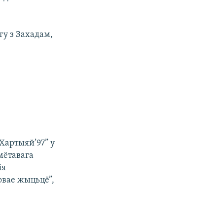
гу з Захадам,
Хартыяй’97” у
амётавага
ія
овае жыцьцё”,