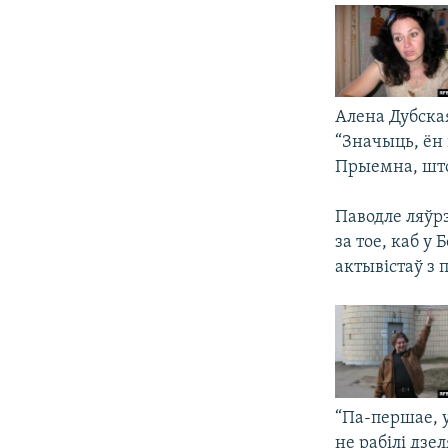
Алена Дубска
“Значыць, ён 
Прыемна, што
Паводле ляўрэ
за тое, каб у
актывістаў з 
“Па-першае, у
не рабілі дзе