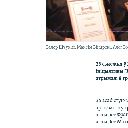
Валер Шчукін, Максім Вінярскі, Алег В
23 сьнежня ў
ініцыятывы “Х
атрымалі 8 гр
За асабістую
аргкамітэту 
актывіст
Фран
актывіст
Макс