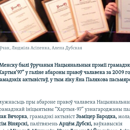
оўчак, Людміла Асіпенка, Алена Дубская
 Менску былі ўручаныя Нацыянальныя прэміі грамадз
артыя’97” у галіне абароны правоў чалавека за 2009 го
амадзкіх актывістаў, у тым ліку Яна Палякова пасьмяр
 мужнасьць пры абароне правоў чалавека Нацыянальна
грамадзкай ініцыятывы “Хартыя-97” узнагароджаны п
ак Вячорка
, грамадзкі актывіст
Зьміцер Бародка,
мола
ім Вінярскі,
палітвязень
Арцём Дубскі,
ваўкавыскія