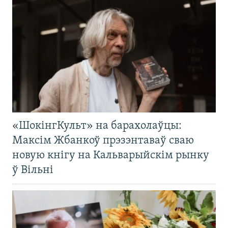
«ШокінгКульт» на барахолаўцы:
Максім Жбанкоў прэзэнтаваў сваю
новую кнігу на Кальварыйскім рынку
ў Вільні