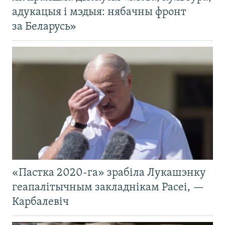
адукацыя і мэдыя: нябачны фронт
за Беларусь»
«Пастка 2020-га» зрабіла Лукашэнку
геапалітычным закладнікам Расеі, —
Карбалевіч