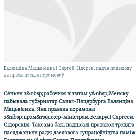
КУЛЬТУРА
МОВА
КАЛЯНДАР
НА ХВАЛЯХ СВАБОДЫ
Валянціна Мацьвіенка і Сяргей Сідорскі падча падыходу
да прэсы пасьля перамоваў.
Сёньня з&nbsp;рабочым візытам у&nbsp;Менску
пабывала губэрнатар Санкт-Пецярбурга Валянціна
Мацьвіенка. Яна правяла перамовы
з&nbsp;прэм&rsquo;ер-міністрам Беларусі Сяргеем
Сідорскім. Таксама бакі падпісалі пратакол трэцяга
пасяджэньня рады дзелавога супрацоўніцтва паміж