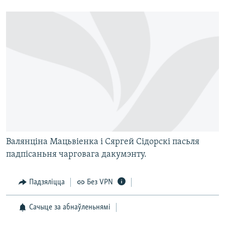
Валянціна Мацьвіенка і Сяргей Сідорскі пасьля
падпісаньня чарговага дакумэнту.
Падзяліцца
Без VPN
Сачыце за абнаўленьнямі