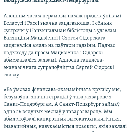
Беларусьсю і&nbsp;Санкт-Пецярбургам.
Апошнім часам перамовы паміж прадстаўнікамі
Беларусі і Расеі значна зацягваюцца. І сёньня
сустрэчы ў Нацыянальнай бібліятэцы з удзелам
Валянціны Мацьвіенкі і Сяргея Сідорскага
зацягнуліся амаль на паўтары гадзіны. Падчас
падыходу да прэсы Мацьвіенка і Сідорскі
абмежаваліся заявамі. Адносна гандлёва-
эканамічнага супрацоўніцтва Сяргей Сідорскі
сказаў:
«Ва ўмовах фінансава-эканамічнага крызісу мы,
безумоўна, значна страцілі ў таваразвароце з
Санкт-Пецярбургам. А Санкт-Пецярбург займаў
адно зь вядучых месцаў у таваразвароце. Мы
абмяркоўвалі канкрэтныя высокатэхналягічныя,
інавацыйныя, навукаёмістыя праекты, якія заклалі