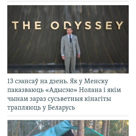
13 сэансаў на дзень. Як у Менску
паказваюць «Адысэю» Нолана і якім
чынам зараз сусьветныя кінагіты
трапляюць у Беларусь