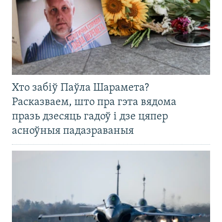
Хто забіў Паўла Шарамета?
Расказваем, што пра гэта вядома
празь дзесяць гадоў і дзе цяпер
асноўныя падазраваныя