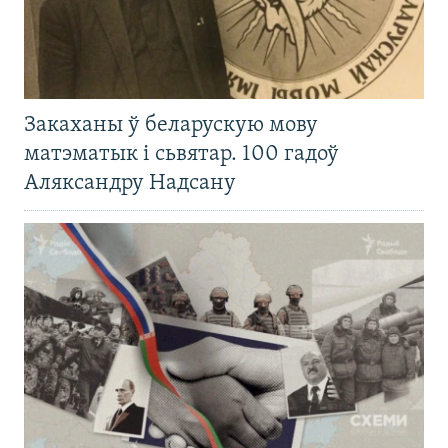
Закаханы ў беларускую мову
матэматык і сьвятар. 100 гадоў
Аляксандру Надсану