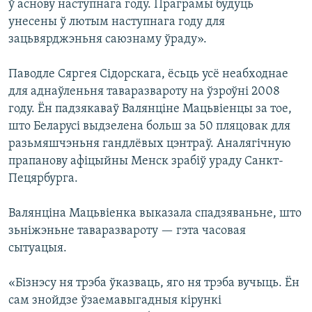
ў аснову наступнага году. Праграмы будуць
унесены ў лютым наступнага году для
зацьвярджэньня саюзнаму ўраду».
Паводле Сяргея Сідорскага, ёсьць усё неабходнае
для аднаўленьня таваразвароту на ўзроўні 2008
году. Ён падзякаваў Валянціне Мацьвіенцы за тое,
што Беларусі выдзелена больш за 50 пляцовак для
разьмяшчэньня гандлёвых цэнтраў. Аналягічную
прапанову афіцыйны Менск зрабіў ураду Санкт-
Пецярбурга.
Валянціна Мацьвіенка выказала спадзяваньне, што
зьніжэньне таваразвароту — гэта часовая
сытуацыя.
«Бізнэсу ня трэба ўказваць, яго ня трэба вучыць. Ён
сам знойдзе ўзаемавыгадныя кірункі