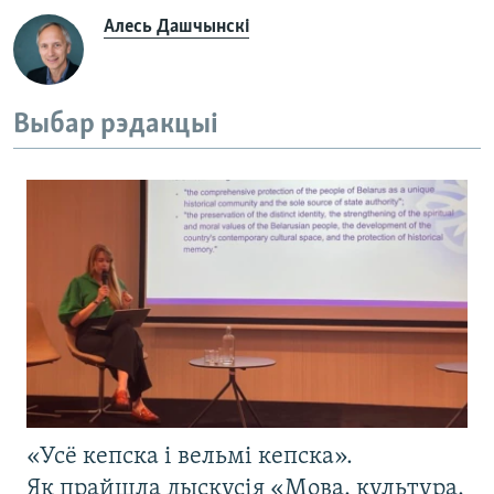
Алесь Дашчынскі
Выбар рэдакцыі
«Усё кепска і вельмі кепска».
Як прайшла дыскусія «Мова, культура,