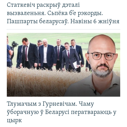
Статкевіч раскрыў дэталі
вызваленьня. Сьпёка б’е рэкорды.
Пашпарты беларусаў. Навіны 6 жніўня
Тлумачым з Гурневічам. Чаму
ўборачную ў Беларусі ператвараюць у
цырк