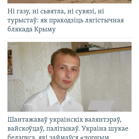
Ні газу, ні сьвятла, ні сувязі, ні
турыстаў: як праходзіць лягістычная
блякада Крыму
Шантажаваў украінскіх валянтэраў,
вайскоўцаў, палітыкаў. Украіна шукае
беларуса, які займаўся «чорным