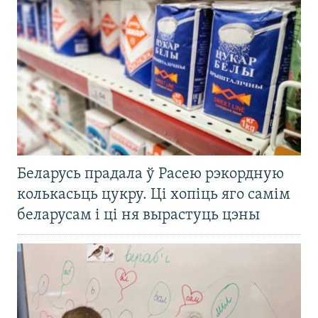
Беларусь прадала ў Расею рэкордную
колькасьць цукру. Ці хопіць яго самім
беларусам і ці ня вырастуць цэны