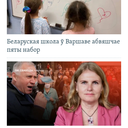
Беларуская школа ў Варшаве абвяшчае
пяты набор