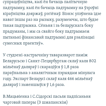
супрацоўніцтва, калі ён бачыць палітычную
падтрымку, калі ён бачыць падтрымку на ўзроўні
кіраўніцтва дзяржаў, рэгіёнаў. Бізнэс упэўнена ідзе
нават іншы раз на рызыку, разумеючы, што будзе
такая падтрымка. Сёньня і зь беларускага боку
прадуманы, і мы са свайго боку падтрымаем
пытаньні фінансавай падтрымкі для рэалізацыі
сумесных праектаў».
У студзені-кастрычніку таваразварот паміж
Беларусьсю і Санкт-Пецярбургам склаў каля 802
мільёнаў даляраў і скараціўся ў 1,8 раза
параўнальна з аналягічным пэрыядам мінулага
году. Экспарт Беларусі склаў каля 466 мільёнаў
даляраў і зьменшыўся ў 1,6 раза.
В.Мацьвіенка і С.Сідорскі пасьля падпісаньня
чарговай паперы (З шмапанскім)