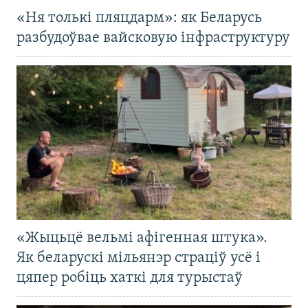
«Ня толькі пляцдарм»: як Беларусь
разбудоўвае вайсковую інфраструктуру
«Жыцьцё вельмі афігенная штука».
Як беларускі мільянэр страціў усё і
цяпер робіць хаткі для турыстаў