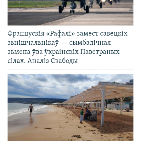
Францускія «Рафалі» замест савецкіх
зьнішчальнікаў — сымбалічная
зьмена ўва ўкраінскіх Паветраных
сілах. Аналіз Свабоды