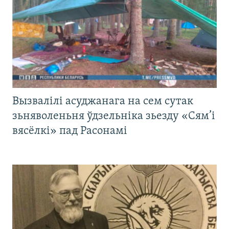
Вызвалілі асуджанага на сем сутак
зьняволеньня ўдзельніка зьезду «Сям’і
вясёлкі» пад Расонамі