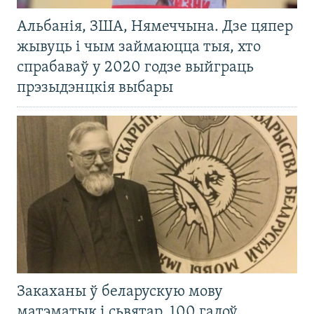
Альбанія, ЗША, Нямеччына. Дзе цяпер
жывуць і чым займаюцца тыя, хто
спрабаваў у 2020 годзе выйграць
прэзыдэнцкія выбары
Закаханы ў беларускую мову
матэматык і сьвятар. 100 гадоў