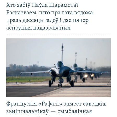
Хто забіў Паўла Шарамета?
Расказваем, што пра гэта вядома
празь дзесяць гадоў і дзе цяпер
асноўныя падазраваныя
Францускія «Рафалі» замест савецкіх
зьнішчальнікаў — сымбалічная