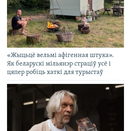
«Жыцьцё вельмі афігенная штука».
Як беларускі мільянэр страціў усё і
цяпер робіць хаткі для турыстаў