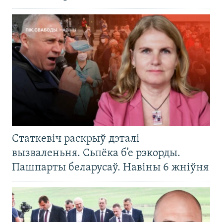
Статкевіч раскрыў дэталі
вызваленьня. Сьпёка б’е рэкорды.
Пашпарты беларусаў. Навіны 6 жніўня