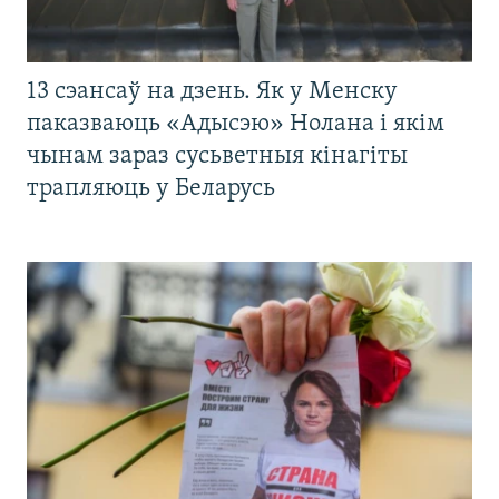
13 сэансаў на дзень. Як у Менску
паказваюць «Адысэю» Нолана і якім
чынам зараз сусьветныя кінагіты
трапляюць у Беларусь