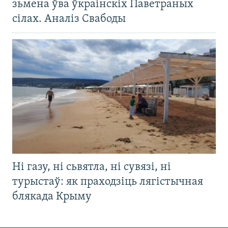
зьмена ўва ўкраінскіх Паветраных
сілах. Аналіз Свабоды
Ні газу, ні сьвятла, ні сувязі, ні
турыстаў: як праходзіць лягістычная
блякада Крыму