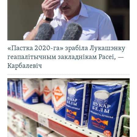
«Пастка 2020-га» зрабіла Лукашэнку
геапалітычным закладнікам Расеі, —
Карбалевіч