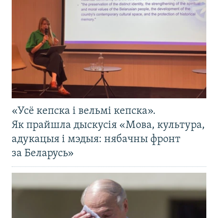
«Усё кепска і вельмі кепска».
Як прайшла дыскусія «Мова, культура,
адукацыя і мэдыя: нябачны фронт
за Беларусь»