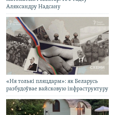
Аляксандру Надсану
«Ня толькі пляцдарм»: як Беларусь
разбудоўвае вайсковую інфраструктуру