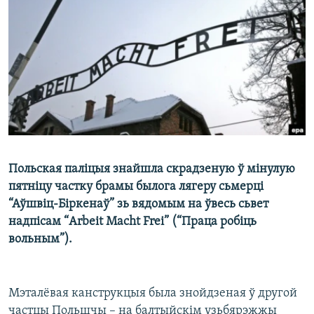
КУЛЬТУРА
МОВА
КАЛЯНДАР
НА ХВАЛЯХ СВАБОДЫ
Польская паліцыя знайшла скрадзеную ў мінулую
пятніцу частку брамы былога лягеру сьмерці
“Аўшвіц-Біркенаў” зь вядомым на ўвесь сьвет
надпісам “Arbeit Macht Frei” (“Праца робіць
вольным”).
Мэталёвая канструкцыя была знойдзеная ў другой
частцы Польшчы – на балтыйскім узьбярэжжы