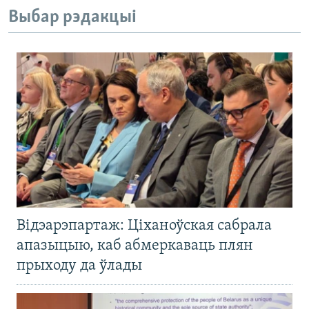
Выбар рэдакцыі
Відэарэпартаж: Ціханоўская сабрала
апазыцыю, каб абмеркаваць плян
прыходу да ўлады