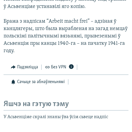
ў Асьвенціме устанавілі яго копію.
Брама з надпісам “Arbeit macht frei” – адзіная ў
канцлягеры, што была вырабленая на загад немцаў
польскімі палітычнымі вязьнямі, прывезенымі ў
Асьвенцім пры канцы 1940-га – на пачатку 1941-га
году.
Падзяліцца
Без VPN
Сачыце за абнаўленьнямі
Яшчэ на гэтую тэму
У Асьвенціме скралі знаны ўва ўсім сьвеце надпіс