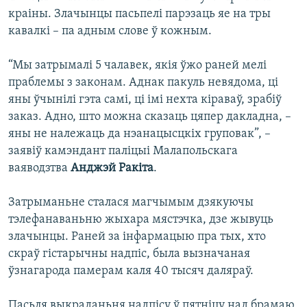
краіны. Злачынцы пасьпелі парэзаць яе на тры
кавалкі – па адным слове ў кожным.
“Мы затрымалі 5 чалавек, якія ўжо раней мелі
праблемы з законам. Аднак пакуль невядома, ці
яны ўчынілі гэта самі, ці імі нехта кіраваў, зрабіў
заказ. Адно, што можна сказаць цяпер дакладна, –
яны не належаць да нэанацысцкіх груповак”, –
заявіў камэндант паліцыі Малапольскага
ваяводзтва
Анджэй Ракіта
.
Затрыманьне сталася магчымым дзякуючы
тэлефанаваньню жыхара мястэчка, дзе жывуць
злачынцы. Раней за інфармацыю пра тых, хто
скраў гістарычны надпіс, была вызначаная
ўзнагарода памерам каля 40 тысяч даляраў.
Пасьля выкраданьня надпісу ў пятніцу над брамаю