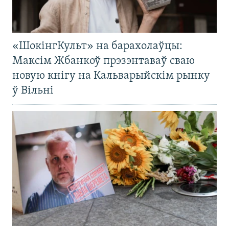
«ШокінгКульт» на барахолаўцы:
Максім Жбанкоў прэзэнтаваў сваю
новую кнігу на Кальварыйскім рынку
ў Вільні