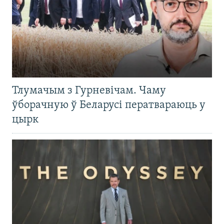
Тлумачым з Гурневічам. Чаму
ўборачную ў Беларусі ператвараюць у
цырк