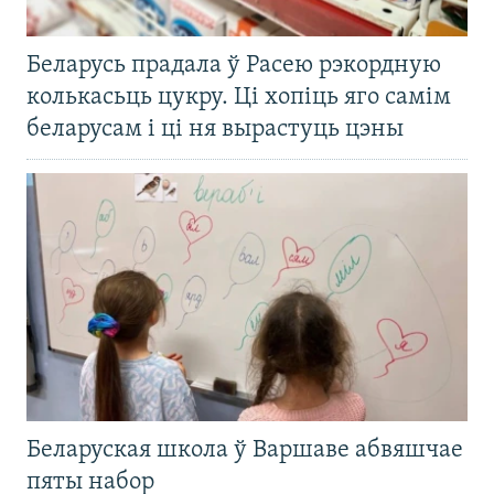
Беларусь прадала ў Расею рэкордную
колькасьць цукру. Ці хопіць яго самім
беларусам і ці ня вырастуць цэны
Беларуская школа ў Варшаве абвяшчае
пяты набор