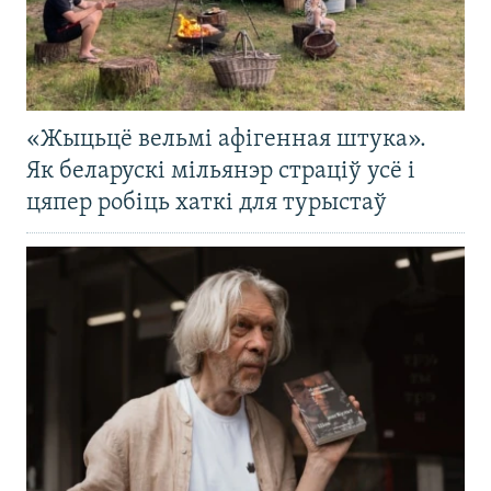
«Жыцьцё вельмі афігенная штука».
Як беларускі мільянэр страціў усё і
цяпер робіць хаткі для турыстаў