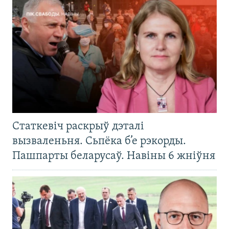
Статкевіч раскрыў дэталі
вызваленьня. Сьпёка б’е рэкорды.
Пашпарты беларусаў. Навіны 6 жніўня