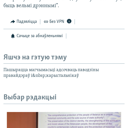
быць вельмі дрэннымі”.
Падзяліцца
Без VPN
Сачыце за абнаўленьнямі
Яшчэ на гэтую тэму
Пашырацца магчымасьці адсочваць паводзіны
правайдэраў і&nbsp;карыстальнікаў
Выбар рэдакцыі