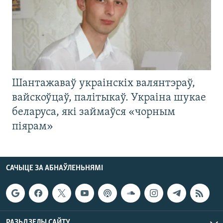
Шантажаваў украінскіх валянтэраў,
вайскоўцаў, палітыкаў. Украіна шукае
беларуса, які займаўся «чорным
піярам»
САЧЫЦЕ ЗА АБНАЎЛЕНЬНЯМІ
РАЗЬДЗЕЛЫ САЙТУ