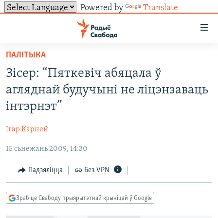
Powered by
Translate
Лінкі
ўнівэрсальнага
доступу
ПАЛІТЫКА
НАВІНЫ
Перайсьці
Зісер: “Пяткевіч абяцала ў
да
ТОЛЬКІ НА СВАБОДЗЕ
УСЕ НАВІНЫ
агляднай будучыні не ліцэнзаваць
галоўнага
СУВЯЗЬ
ВІДЭА І ФОТА
ТЭСТЫ
зьместу
інтэрнэт”
Перайсьці
ПАДПІСАЦЦА
ЛЮДЗІ
БЛОГІ
АБЫСЬЦІ БЛЯКАВАНЬНЕ
да
Ігар Карней
ПАЛІТЫКА
ГІСТОРЫЯ НА СВАБОДЗЕ
ПАДЗЯЛІЦЦА ІНФАРМАЦЫЯЙ
RSS
галоўнай
САЧЫЦЕ ЗА АБНАЎЛЕНЬНЯМІ
15 сьнежань 2009, 14:30
навігацыі
ЭКАНОМІКА
ПАДКАСТЫ
ПАДКАСТЫ
Перайсьці
ВАЙНА
КНІГІ
FACEBOOK
Падзяліцца
Без VPN
да
БЕЛАРУСЫ НА ВАЙНЕ
АЎДЫЁКНІГІ
TWITTER
пошуку
Зрабіце Свабоду прыярытэтнай крыніцай ў Google
ПАЛІТВЯЗЬНІ
PREMIUM
Усе сайты РС/РСЭ