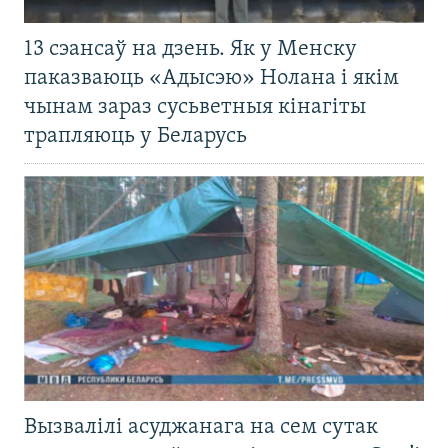
13 сэансаў на дзень. Як у Менску
паказваюць «Адысэю» Нолана і якім
чынам зараз сусьветныя кінагіты
трапляюць у Беларусь
Вызвалілі асуджанага на сем сутак