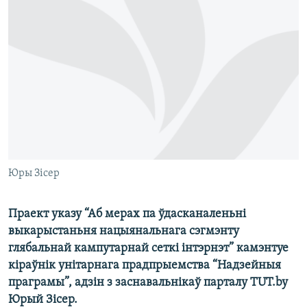
КУЛЬТУРА
МОВА
КАЛЯНДАР
НА ХВАЛЯХ СВАБОДЫ
Юры Зісер
Праект указу “Аб мерах па ўдасканаленьні
выкарыстаньня нацыянальнага сэгмэнту
глябальнай кампутарнай сеткі інтэрнэт” камэнтуе
кіраўнік унітарнага прадпрыемства “Надзейныя
праграмы”, адзін з заснавальнікаў парталу TUT.by
Юрый Зісер.