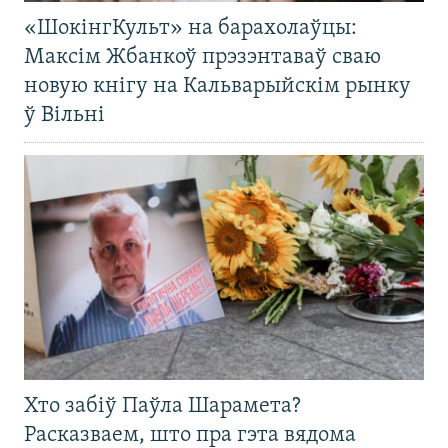
«ШокінгКульт» на барахолаўцы:
Максім Жбанкоў прэзэнтаваў сваю
новую кнігу на Кальварыйскім рынку
ў Вільні
Хто забіў Паўла Шарамета?
Расказваем, што пра гэта вядома