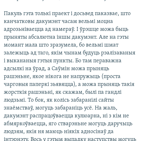
Пакуль гэта толькі праект і досьвед паказвае, што
канчатковы дакумэнт часам вельмі моцна
адрозьніваецца ад намераў. І ўрэшце можа быць
прыняты абсалютна іншы дакумэнт. Але на гэты
момант мала што зразумела, бо вельмі шмат
залежыць ад таго, якім чынам будуць рэалізаваныя
і выкананыя гэтыя пункты. Бо там пераважна
адсылкі на ўрад, а Саўмін можа прыняць
рашэньне, якое нікога не напружыць (проста
чарговыя паперкі зьявяцца), а можа прыняць такія
жорсткія рашэньні, як скажам, былі па гандлі
людзьмі. То бок, як колісь забаранілі сайты
знаёмстваў, могуць забараніць усё. На жаль,
дакумэнт распрацоўваецца кулюарна, ні з кім не
абмяркоўваецца, яго стварэньне могуць даручыць
людзям, якія ня маюць ніякіх адносінаў да
інтэрнэту. Вось у гэтым выпадку наступствы могуць