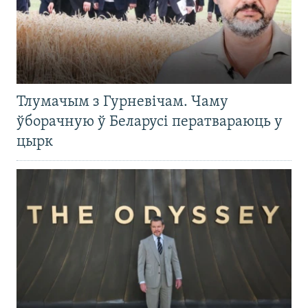
Тлумачым з Гурневічам. Чаму
ўборачную ў Беларусі ператвараюць у
цырк