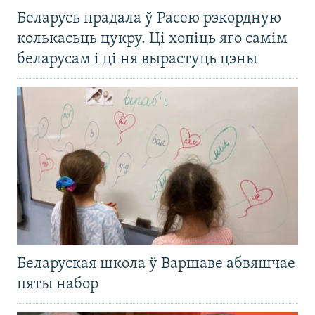
Беларусь прадала ў Расею рэкордную
колькасьць цукру. Ці хопіць яго самім
беларусам і ці ня вырастуць цэны
Беларуская школа ў Варшаве абвяшчае
пяты набор