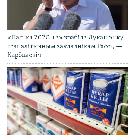
«Пастка 2020-га» зрабіла Лукашэнку
геапалітычным закладнікам Расеі, —
Карбалевіч