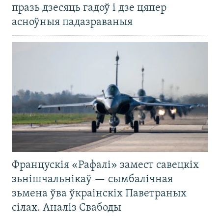
празь дзесяць гадоў і дзе цяпер
асноўныя падазраваныя
Францускія «Рафалі» замест савецкіх
зьнішчальнікаў — сымбалічная
зьмена ўва ўкраінскіх Паветраных
сілах. Аналіз Свабоды