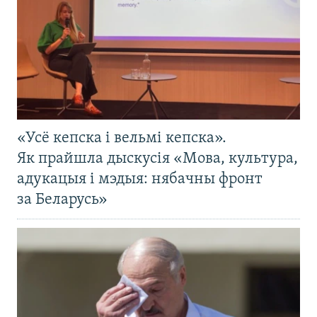
«Усё кепска і вельмі кепска».
Як прайшла дыскусія «Мова, культура,
адукацыя і мэдыя: нябачны фронт
за Беларусь»