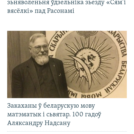
зьняволеньня ўдзельніка зьезду «Сям’і
вясёлкі» пад Расонамі
Закаханы ў беларускую мову
матэматык і сьвятар. 100 гадоў
Аляксандру Надсану