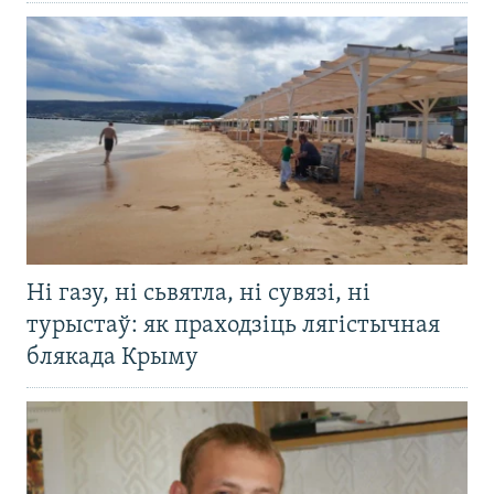
Ні газу, ні сьвятла, ні сувязі, ні
турыстаў: як праходзіць лягістычная
блякада Крыму