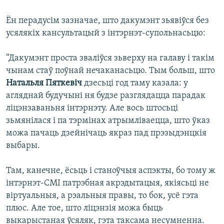
Ён перадусім зазначае, што дакумэнт зьявіўся без
усялякіх кансультацый з інтэрнэт-супольнасьцю:
“Дакумэнт проста зваліўся зьверху на галаву і такім
чынам стаў поўнай нечаканасьцю. Тым больш, што
Натальля Пяткевіч
дзесьці год таму казала: у
агляднай будучыні ня будзе разглядацца парадак
ліцэнзаваньня інтэрнэту. Але вось штосьці
зьмянілася і па тэрмінах атрымліваецца, што ўказ
можа пачаць дзейнічаць якраз пад прэзыдэнцкія
выбары.
Там, канечне, ёсьць і станоўчыя аспэкты, бо тому ж
інтэрнэт-СМІ патрэбная акрэдытацыя, якіясьці не
віртуальныя, а рэальныя правы, то бок, усё гэта
плюс. Але тое, што ліцэнзія можа быць
выкарыстаная ўсяляк, гэта таксама несумненна.