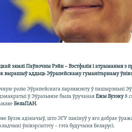
кай зямлі Паўночны Рэйн – Вэстфалія і атрыманыя з пр
эк вырашыў аддаць Эўрапейскаму гуманітарнаму ўнівэ
ачную ролю Эўрапейскага парлямэнту ў пашырэньні Эў
дэмакратыі ў Эўразьвязе была ўручаная
Ежы Бузэку
8 с
дамляе
БелаПАН
.
ве Бузэк адзначыў, што ЭГУ пакінуў у яго добрае ўраж
кладчыкі ўнівэрсытэту – гэта будучыня Беларусі.