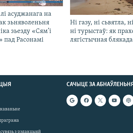
лі асуджанага на
ак зьняволеньня
Ні газу, ні сьвятла, н
іка зьезду «Сям’і
ні турыстаў: як прах
» пад Расонамі
лягістычная блякад
АЦЫЯ
САЧЫЦЕ ЗА АБНАЎЛЕНЬН
якаваньне
праграма
 сувязь з рэдакцыяй