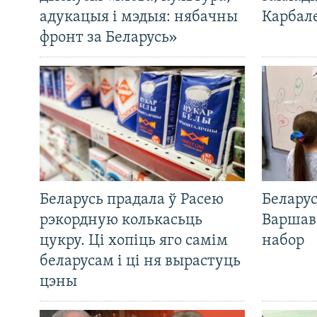
адукацыя і мэдыя: нябачны
Карбал
фронт за Беларусь»
Беларусь прадала ў Расею
Беларус
рэкордную колькасьць
Варшав
цукру. Ці хопіць яго самім
набор
беларусам і ці ня вырастуць
цэны