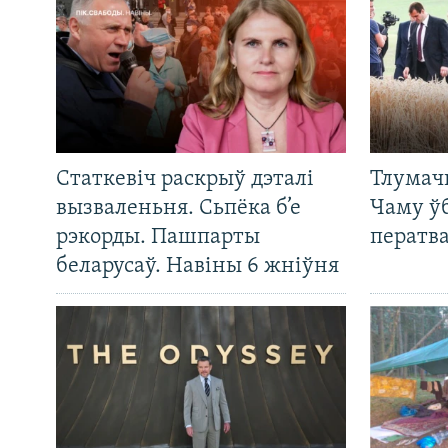
Статкевіч раскрыў дэталі
Тлумач
вызваленьня. Сьпёка б’е
Чаму ў
рэкорды. Пашпарты
ператв
беларусаў. Навіны 6 жніўня