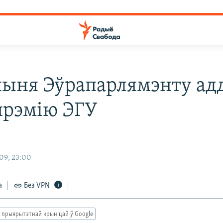
ыня Эўрапарлямэнту ад
прэмію ЭГУ
09, 23:00
а
Без VPN
 прыярытэтнай крыніцай ў Google