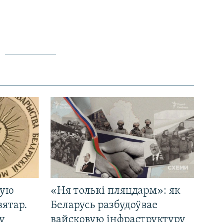
кую
«Ня толькі пляцдарм»: як
вятар.
Беларусь разбудоўвае
у
вайсковую інфраструктуру