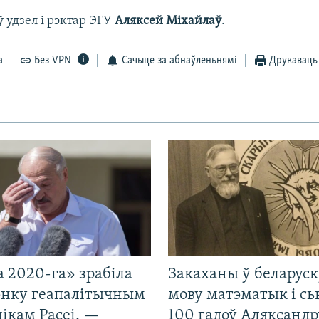
ў удзел і рэктар ЭГУ
Аляксей Міхайлаў
.
а
Без VPN
Сачыце за абнаўленьнямі
Друкаваць
 2020-га» зрабіла
Закаханы ў беларус
нку геапалітычным
мову матэматык і сь
ікам Расеі, —
100 гадоў Аляксандр