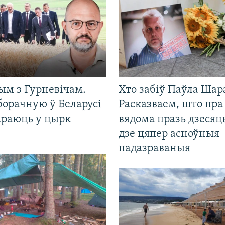
ым з Гурневічам.
Хто забіў Паўла Шар
борачную ў Беларусі
Расказваем, што пра
араюць у цырк
вядома празь дзесяць
дзе цяпер асноўныя
падазраваныя