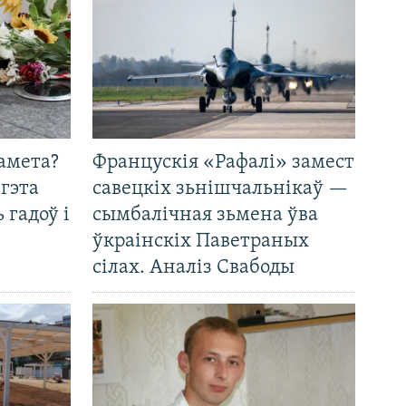
амета?
Францускія «Рафалі» замест
 гэта
савецкіх зьнішчальнікаў —
 гадоў і
сымбалічная зьмена ўва
ўкраінскіх Паветраных
сілах. Аналіз Свабоды