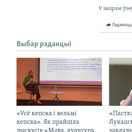
У імпрэзе ўзя
Падзяліцц
Выбар рэдакцыі
«Усё кепска і вельмі
«Пастка
кепска». Як прайшла
Лукашэ
дыскусія «Мова, культура,
закладн