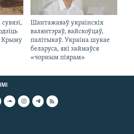
і сувязі,
Шантажаваў украінскіх
одзіць
валянтэраў, вайскоўцаў,
а Крыму
палітыкаў. Украіна шукае
беларуса, які займаўся
«чорным піярам»
ЯМІ