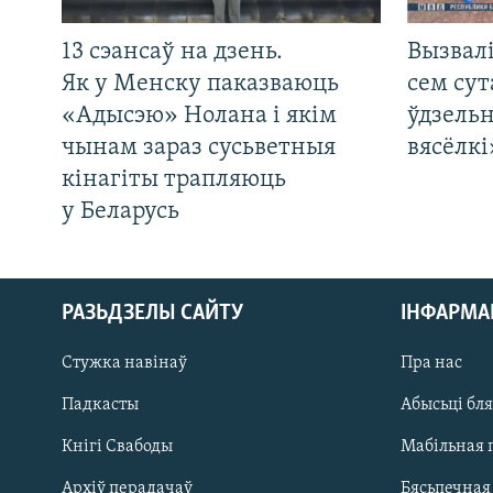
13 сэансаў на дзень.
Вызвалі
Як у Менску паказваюць
сем сут
«Адысэю» Нолана і якім
ўдзельн
чынам зараз сусьветныя
вясёлкі
кінагіты трапляюць
у Беларусь
РАЗЬДЗЕЛЫ САЙТУ
ІНФАРМ
Стужка навінаў
Пра нас
Падкасты
Абысьці бл
Кнігі Свабоды
Мабільная 
Архіў перадачаў
Бясьпечная