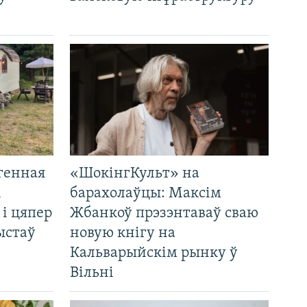
генная
«ШокінгКульт» на
і
барахолаўцы: Максім
 і цяпер
Жбанкоў прэзэнтаваў сваю
ыстаў
новую кнігу на
Кальварыйскім рынку ў
Вільні