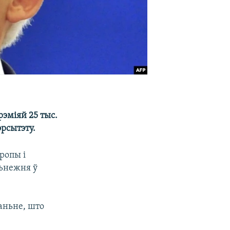
эміяй 25 тыс.
рсытэту.
ропы і
ьнежня ў
аньне, што