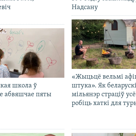
евіч
Надсану
«Жыцьцё вельмі афі
кая школа ў
штука». Як беларуск
е абвяшчае пяты
мільянэр страціў усё
робіць хаткі для тур