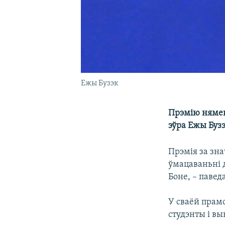
Ежы Бузэк
Прэмію нямец
эўра Ежы Буз
Прэмія за зн
ўмацаваньні 
Боне, – паве
У сваёй прамо
студэнты і вы