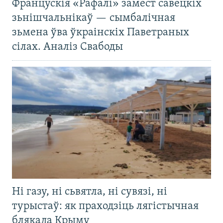
Францускія «Рафалі» замест савецкіх
зьнішчальнікаў — сымбалічная
зьмена ўва ўкраінскіх Паветраных
сілах. Аналіз Свабоды
Ні газу, ні сьвятла, ні сувязі, ні
турыстаў: як праходзіць лягістычная
блякада Крыму