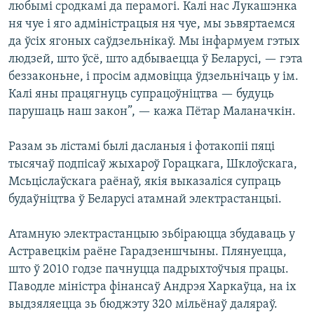
любымі сродкамі да перамогі. Калі нас Лукашэнка
ня чуе і яго адміністрацыя ня чуе, мы зьвяртаемся
да ўсіх ягоных саўдзельнікаў. Мы інфармуем гэтых
людзей, што ўсё, што адбываецца ў Беларусі, — гэта
беззаконьне, і просім адмовіцца ўдзельнічаць у ім.
Калі яны працягнуць супрацоўніцтва — будуць
парушаць наш закон”, — кажа Пётар Маланачкін.
Разам зь лістамі былі дасланыя і фотакопіі пяці
тысячаў подпісаў жыхароў Горацкага, Шклоўскага,
Мсьціслаўскага раёнаў, якія выказаліся супраць
будаўніцтва ў Беларусі атамнай электрастанцыі.
Атамную электрастанцыю зьбіраюцца збудаваць у
Астравецкім раёне Гарадзеншчыны. Плянуецца,
што ў 2010 годзе пачнуцца падрыхтоўчыя працы.
Паводле міністра фінансаў Андрэя Харкаўца, на іх
выдзяляецца зь бюджэту 320 мільёнаў даляраў.