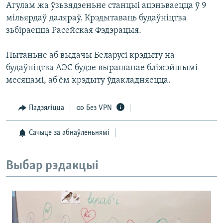
Агулам жа ўзьвядзеньне станцыі ацэньваецца ў 9
мільярдаў даляраў. Крэдытаваць будаўніцтва
зьбіраецца Расейская Фэдэрацыя.
Пытаньне аб выдачы Беларусі крэдыту на
будаўніцтва АЭС будзе вырашанае бліжэйшымі
месяцамі, аб'ём крэдыту ўдакладняецца.
Падзяліцца
Без VPN
Сачыце за абнаўленьнямі
Выбар рэдакцыі