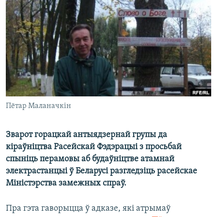
КУЛЬТУРА
МОВА
КАЛЯНДАР
НА ХВАЛЯХ СВАБОДЫ
Пётар Маланачкін
Зварот горацкай антыядзернай групы да
кіраўніцтва Расейскай Фэдэрацыі з просьбай
спыніць перамовы аб будаўніцтве атамнай
электрастанцыі ў Беларусі разгледзіць расейскае
Міністэрства замежных спраў.
Пра гэта гаворыцца ў адказе, які атрымаў