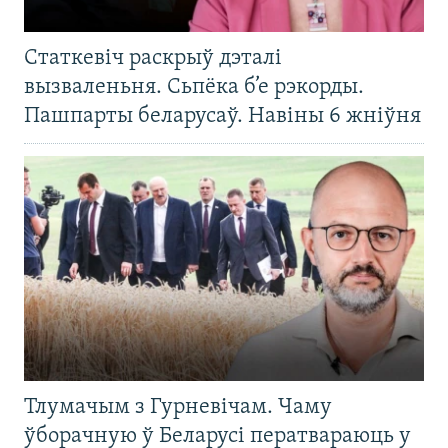
Статкевіч раскрыў дэталі
вызваленьня. Сьпёка б’е рэкорды.
Пашпарты беларусаў. Навіны 6 жніўня
Тлумачым з Гурневічам. Чаму
ўборачную ў Беларусі ператвараюць у