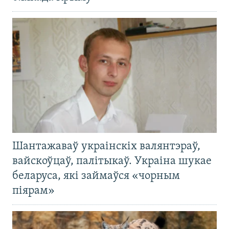
Шантажаваў украінскіх валянтэраў,
вайскоўцаў, палітыкаў. Украіна шукае
беларуса, які займаўся «чорным
піярам»