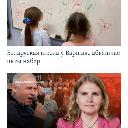
Беларуская школа ў Варшаве абвяшчае
пяты набор