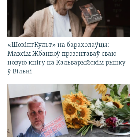
«ШокінгКульт» на барахолаўцы:
Максім Жбанкоў прэзэнтаваў сваю
новую кнігу на Кальварыйскім рынку
ў Вільні