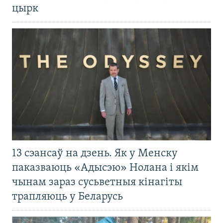
цырк
13 сэансаў на дзень. Як у Менску
паказваюць «Адысэю» Нолана і якім
чынам зараз сусьветныя кінагіты
трапляюць у Беларусь