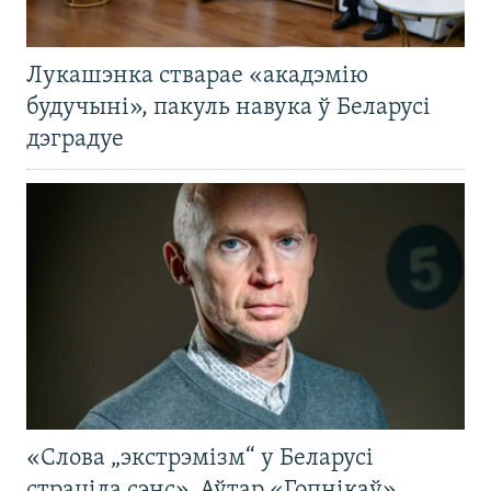
Лукашэнка стварае «акадэмію
будучыні», пакуль навука ў Беларусі
дэградуе
«Слова „экстрэмізм“ у Беларусі
страціла сэнс». Аўтар «Гопнікаў»