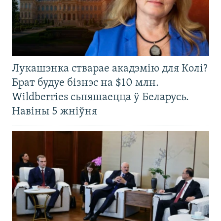
Лукашэнка стварае акадэмію для Колі?
Брат будуе бізнэс на $10 млн.
Wildberries сьпяшаецца ў Беларусь.
Навіны 5 жніўня