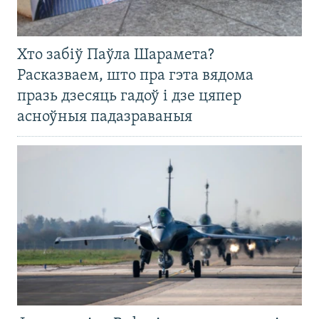
Хто забіў Паўла Шарамета?
Расказваем, што пра гэта вядома
празь дзесяць гадоў і дзе цяпер
асноўныя падазраваныя