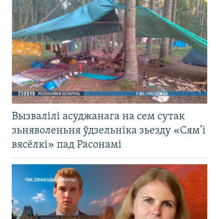
Вызвалілі асуджанага на сем сутак
зьняволеньня ўдзельніка зьезду «Сям’і
вясёлкі» пад Расонамі