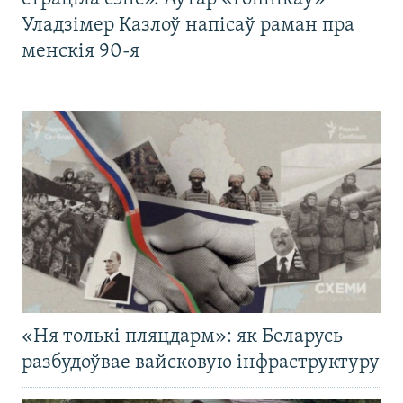
Уладзімер Казлоў напісаў раман пра
менскія 90-я
«Ня толькі пляцдарм»: як Беларусь
разбудоўвае вайсковую інфраструктуру