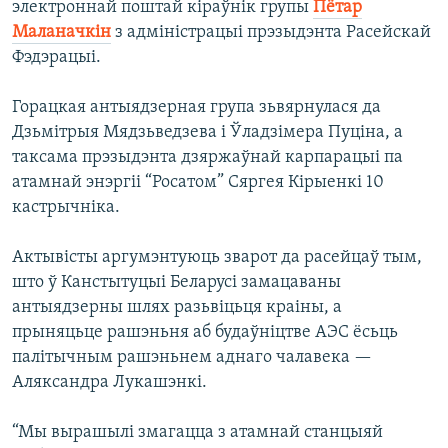
электроннай поштай кіраўнік групы
Пётар
Маланачкін
з адміністрацыі прэзыдэнта Расейскай
Фэдэрацыі.
Горацкая антыядзерная група зьвярнулася да
Дзьмітрыя Мядзьведзева і Ўладзімера Пуціна, а
таксама прэзыдэнта дзяржаўнай карпарацыі па
атамнай энэргіі “Росатом” Сяргея Кірыенкі 10
кастрычніка.
Актывісты аргумэнтуюць зварот да расейцаў тым,
што ў Канстытуцыі Беларусі замацаваны
антыядзерны шлях разьвіцьця краіны, а
прыняцьце рашэньня аб будаўніцтве АЭС ёсьць
палітычным рашэньнем аднаго чалавека —
Аляксандра Лукашэнкі.
“Мы вырашылі змагацца з атамнай станцыяй