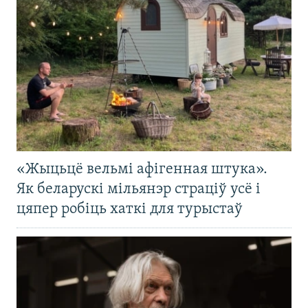
«Жыцьцё вельмі афігенная штука».
Як беларускі мільянэр страціў усё і
цяпер робіць хаткі для турыстаў