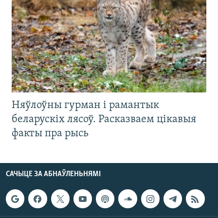
Няўлоўны гурман і рамантык
беларускіх лясоў. Расказваем цікавыя
факты пра рысь
САЧЫЦЕ ЗА АБНАЎЛЕНЬНЯМІ