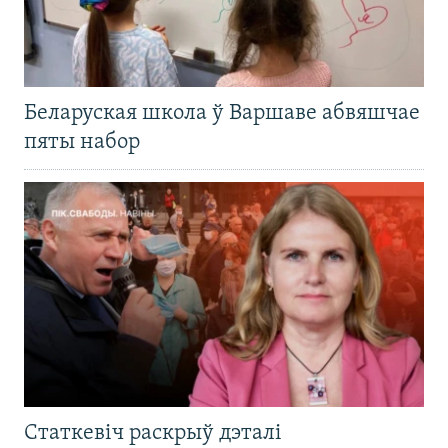
Беларуская школа ў Варшаве абвяшчае
пяты набор
Статкевіч раскрыў дэталі