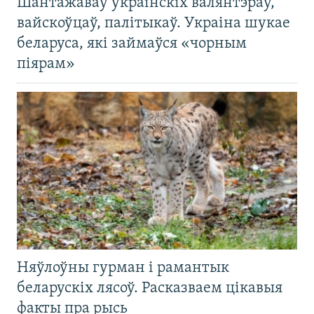
Шантажаваў украінскіх валянтэраў,
вайскоўцаў, палітыкаў. Украіна шукае
беларуса, які займаўся «чорным
піярам»
Няўлоўны гурман і рамантык
беларускіх лясоў. Расказваем цікавыя
факты пра рысь