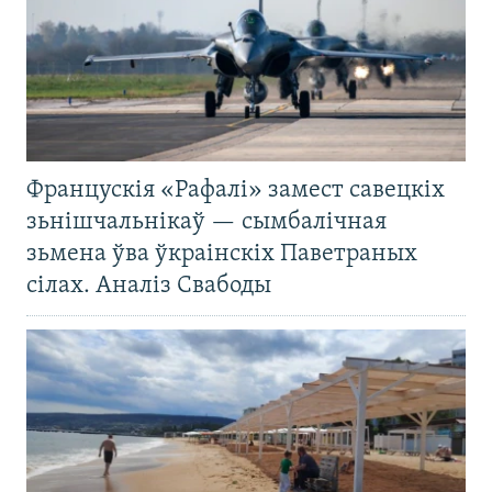
Францускія «Рафалі» замест савецкіх
зьнішчальнікаў — сымбалічная
зьмена ўва ўкраінскіх Паветраных
сілах. Аналіз Свабоды