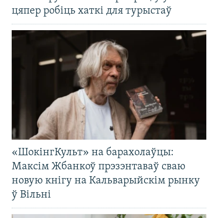
цяпер робіць хаткі для турыстаў
«ШокінгКульт» на барахолаўцы:
Максім Жбанкоў прэзэнтаваў сваю
новую кнігу на Кальварыйскім рынку
ў Вільні