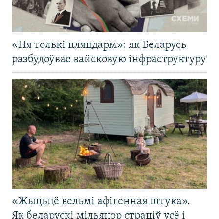
«Ня толькі пляцдарм»: як Беларусь
разбудоўвае вайсковую інфраструктуру
«Жыцьцё вельмі афігенная штука».
Як беларускі мільянэр страціў усё і