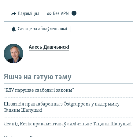
Падзяліцца
Без VPN
Сачыце за абнаўленьнямі
Алесь Дашчынскі
Яшчэ на гэтую тэму
“БДУ парушае свабоды і законы”
Швэдзкія праваабаронцы з Östgruppens у падтрымку
Тацяны Шапуцькі
Леанід Козік пракамэнтаваў адлічэньне Тацяны Шапуцькі