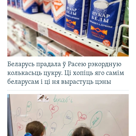
Беларусь прадала ў Расею рэкордную
колькасьць цукру. Ці хопіць яго самім
беларусам і ці ня вырастуць цэны