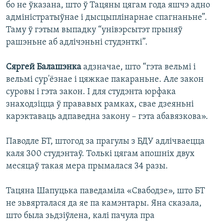
бо не ўказана, што ў Тацяны цягам года яшчэ адно
адміністратыўнае і дысцыплінарнае спагнаньне”.
Таму ў гэтым выпадку “унівэрсытэт прыняў
рашэньне аб адлічэньні студэнткі”.
Сяргей Балашэнка
адзначае, што “гэта вельмі і
вельмі сур'ёзнае і цяжкае пакараньне. Але закон
суровы і гэта закон. І для студэнта юрфака
знаходзіцца ў прававых рамках, свае дзеяньні
карэктаваць адпаведна закону – гэта абавязкова».
Паводле БТ, штогод за прагулы з БДУ адлічваецца
каля 300 студэнтаў. Толькі цягам апошніх двух
месяцаў такая мера прымалася 34 разы.
Тацяна Шапуцька паведаміла «Свабодзе», што БТ
не зьвярталася да яе па камэнтары. Яна сказала,
што была зьдзіўлена, калі пачула пра