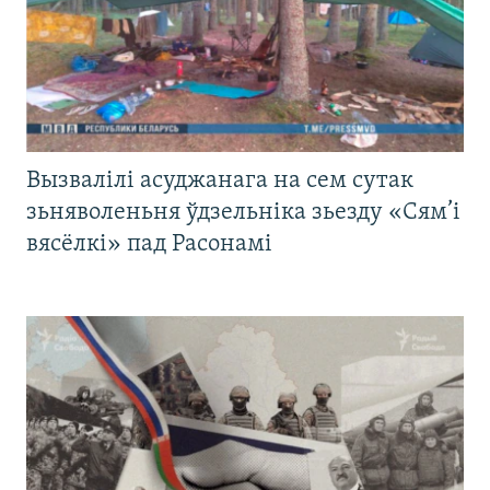
Вызвалілі асуджанага на сем сутак
зьняволеньня ўдзельніка зьезду «Сям’і
вясёлкі» пад Расонамі