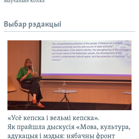
Маўчаньне Козіка
Выбар рэдакцыі
«Усё кепска і вельмі кепска».
Як прайшла дыскусія «Мова, культура,
адукацыя і мэдыя: нябачны фронт