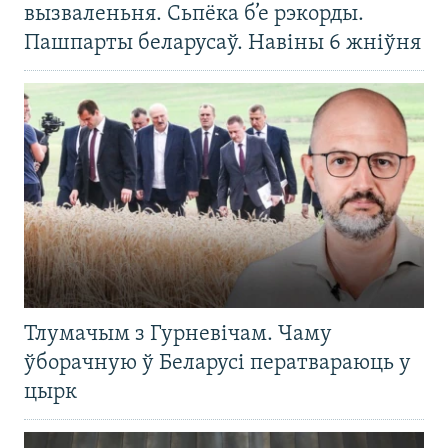
вызваленьня. Сьпёка б’е рэкорды.
Пашпарты беларусаў. Навіны 6 жніўня
Тлумачым з Гурневічам. Чаму
ўборачную ў Беларусі ператвараюць у
цырк