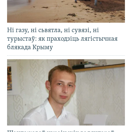
Ні газу, ні сьвятла, ні сувязі, ні
турыстаў: як праходзіць лягістычная
блякада Крыму