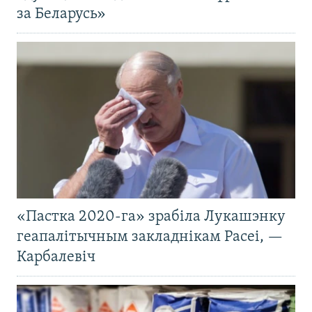
за Беларусь»
«Пастка 2020-га» зрабіла Лукашэнку
геапалітычным закладнікам Расеі, —
Карбалевіч