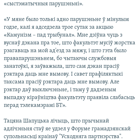
«сыстэматычныя парушэньні».
«У мяне было толькі адно парушэньне ў мінулым
годзе, калі я адседзела трое сутак за акцыю
«Камунізм – пад трыбунал». Мне дзіўна чуць з
вуснаў дэкана пра тое, што факультэт мусіў жорстка
рэагаваць на мой ад'езд за мяжу, і што гэта было
правапарушэньнем, бо чытаючы службовыя
занатоўкі, я заўважыла, што сам дэкан прасіў
рэктара даць мне вымову. І савет прафіляктыкі
таксама прасіў рэктара даць мне вымову. Але
рэктар даў выключэньне, і таму ў дадзеным
выпадку кіраўніцтва факультэту праявіла слабасьць
перад тэлекамэрамі БТ».
Тацяна Шапуцька лічыць, што прычынай
адлічэньня стаў яе удзел у Форуме грамадзянскай
супольнасьці краінаў "Усходняга партнэрства".