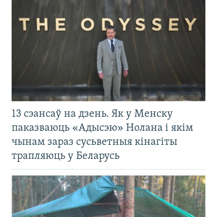
13 сэансаў на дзень. Як у Менску
паказваюць «Адысэю» Нолана і якім
чынам зараз сусьветныя кінагіты
трапляюць у Беларусь