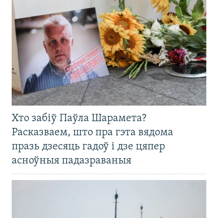
Хто забіў Паўла Шарамета?
Расказваем, што пра гэта вядома
празь дзесяць гадоў і дзе цяпер
асноўныя падазраваныя