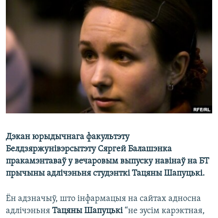
КУЛЬТУРА
МОВА
КАЛЯНДАР
НА ХВАЛЯХ СВАБОДЫ
Дэкан юрыдычнага факультэту
Белдзяржунівэрсытэту Сяргей Балашэнка
пракамэнтаваў у вечаровым выпуску навінаў на БТ
прычыны адлічэньня студэнткі Тацяны Шапуцькі.
Ён адзначыў, што інфармацыя на сайтах адносна
адлічэньня
Тацяны Шапуцькі
“не зусім карэктная,