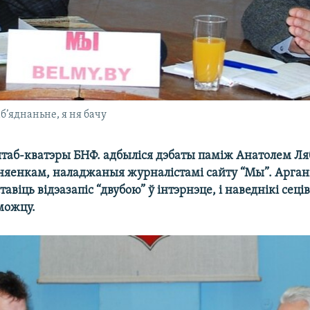
б’яднаньне, я ня бачу
штаб-кватэры БНФ. адбыліся дэбаты паміж Анатолем Ля
няенкам, наладжаныя журналістамі сайту “Мы”. Арган
тавіць відэазапіс “двубою” ў інтэрнэце, і наведнікі сеці
можцу.