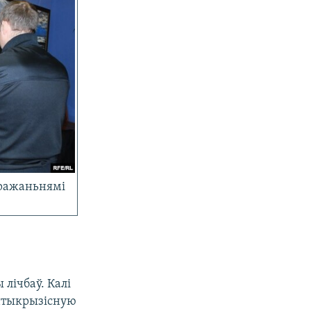
уражаньнямі
 лічбаў. Калі
Антыкрызісную