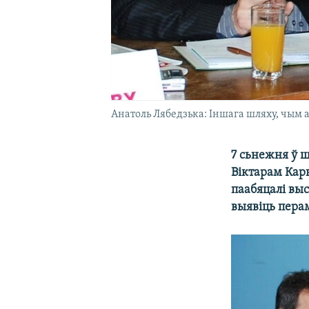
Анатоль Лябедзька: Iншага шляху, чым а
7 сьнежня ў 
Віктарам Кар
паабяцалі выс
выявіць пера