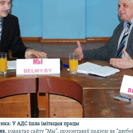
енка: У АДС ішла iмiтацыя працы
як
, рэдактар сайту “Мы”, прэзэнтаваў падзею як “двубо