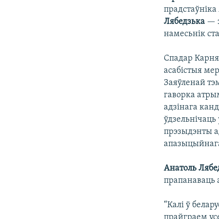
прадстаўніка
Лябедзька
— 
намесьнік ст
Спадар Карня
асабістыя мер
Заяўленай тэ
гаворка атрым
адзінага кан
ўдзельнічаць
прэзыдэнты а
апазыцыйнага
Анатоль Лябе
прапанаваць а
“Калі ў бела
прайграем усе