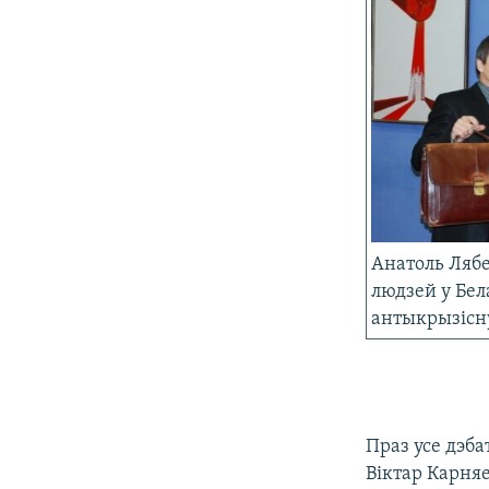
Анатоль Лябе
людзей у Бел
антыкрызiсн
Праз усе дэба
Віктар Карня