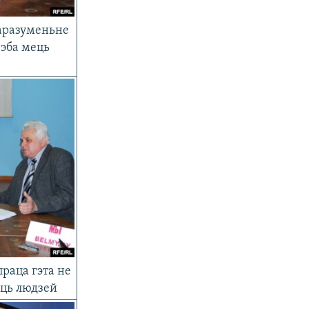
аразуменьне
рэба мець
праца гэта не
аць людзей