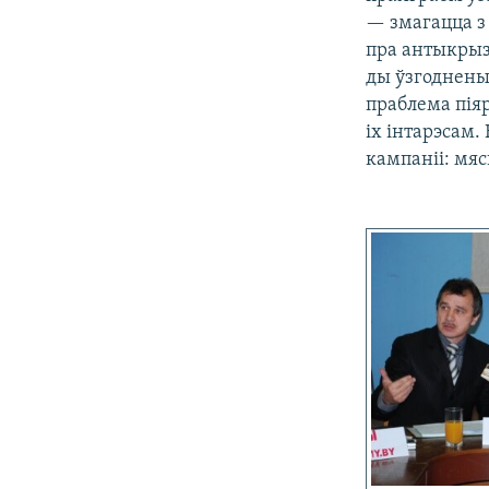
— змагацца з 
пра антыкрызі
ды ўзгоднены
праблема піяр
іх інтарэсам.
кампаніі: мя