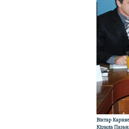
Віктар Карня
Кірыла Пазьн