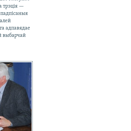
а трэція —
ь падпісаныя
далей
эта адпавядае
ой выбарчай