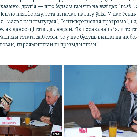
казыно, другія — што будзем ганяць на вуліцах “геяў”, 
сную плятформу, гэта азначае паразу ўсіх. У нас ёсьц
я “Малая канстытуцыя”, “Антыкрызісная праграма”, і 
у, як данесьці гэта да людзей. Як пераканаць іх, што г
 Калі мы гэтага даб’емся, то ў нас будуць вынікі на люб
сцовай, парлямэнцкай ці прэзыдэнцкай”.