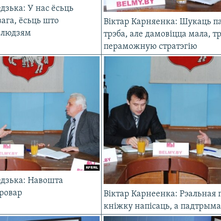
дзька: У нас ёсьць
вага, ёсьць што
Віктар Карняенка: Шукаць п
 людзям
трэба, але дамовiцца мала, т
пераможную стратэгiю
едзька: Навошта
ровар
Віктар Карнеенка: Рэальная 
кніжку напісаць, а падтрым