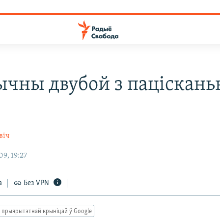
ычны двубой з паціскан
віч
9, 19:27
а
Без VPN
 прыярытэтнай крыніцай ў Google