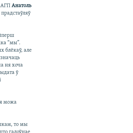
я АГП
Анатоль
 прадстаўляў
айперш
іка “мы”.
х блёкаў, але
ызначаць
а ня хоча
ыдата ў
і
ая можа
ыкам, то мы
 што галоўнае