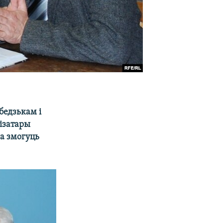
бедзькам і
ізатары
ва змогуць