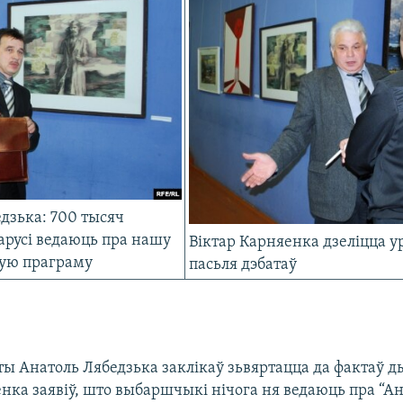
дзька: 700 тысяч
арусі ведаюць пра нашу
Віктар Карняенка дзелiцца 
ую праграму
пасьля дэбатаў
ты Анатоль Лябедзька заклікаў зьвяртацца да фактаў ды
енка заявіў, што выбаршчыкі нічога ня ведаюць пра “