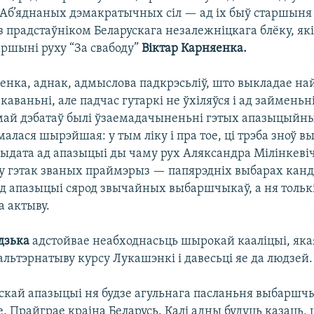
 Аб’яднаных дэмакратычных сіл — ад іх быў старшын
з прадстаўніком Беларускага незалежніцкага блёку, які
аршыні руху “За свабоду”
Віктар Карняенка.
енка, аднак, адмыслова падкрэсьліў, што выкладае н
каваньні, але падчас гутаркі не ўхіляўся і ад займеньн
май дэбатаў былі ўзаемадачыненьні гэтых апазыцыйны
алася шырэйшая: у тым ліку і пра тое, ці трэба зноў в
дыдата ад апазыцыі ды чаму рух Аляксандра Мілінкевіч
 у гэтак званых праймэрыз — папярэдніх выбарах канд
д апазыцыі сярод звычайных выбаршчыкаў, а ня тольк
 актыву.
дзька
адстойвае неабходнасьць шырокай кааліцыі, як
льтэрнатыву курсу Лукашэнкі і давесьці яе да людзей.
рускай апазыцыі ня будзе агульнага пасланьня выбаршч
. Прайграе краіна Беларусь. Калі адны будуць казаць,