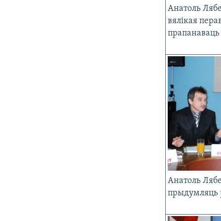
Анатоль Лябе
вялікая пера
прапанаваць
Анатоль Ляб
прыдумляць 