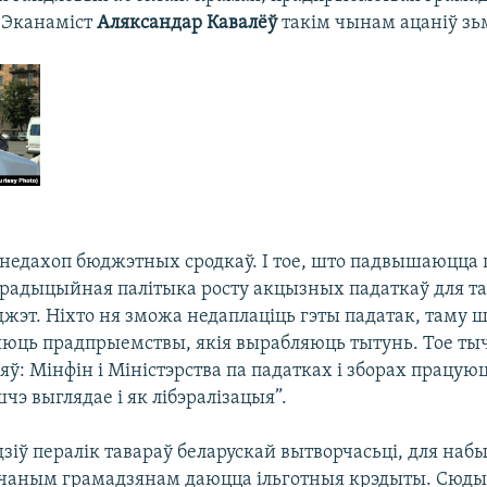
 Эканаміст
Аляксандар Кавалёў
такім чынам ацаніў зь
едахоп бюджэтных сродкаў. І тое, што падвышаюцца 
традыцыйная палітыка росту акцызных падаткаў для та
джэт. Ніхто ня зможа недаплаціць гэты падатак, таму 
яюць прадпрыемствы, якія вырабляюць тытунь. Тое ты
ў: Мінфін і Міністэрства па падатках і зборах працую
шчэ выглядае і як лібэралізацыя”.
зіў пералік тавараў беларускай вытворчасьці, для наб
чаным грамадзянам даюцца ільготныя крэдыты. Сюды