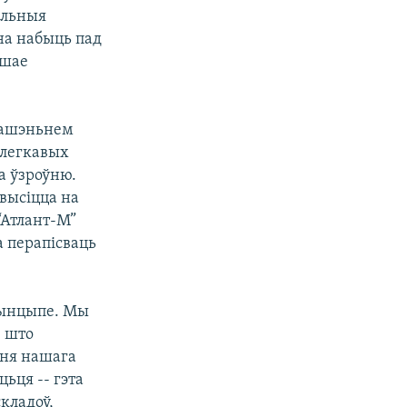
ральныя
на набыць пад
ышае
 рашэньнем
з легкавых
а ўзроўню.
двысіцца на
“Атлант-М”
а перапісваць
рынцыпе. Мы
, што
ня нашага
ьця -- гэта
кладоў,