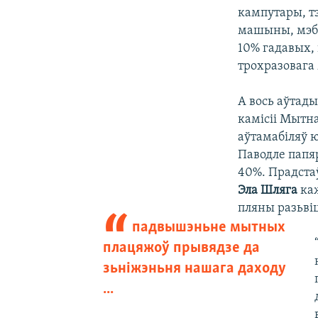
кампутары, тэ
машыны, мэбл
10% гадавых,
трохразовага
А вось аўтад
камісіі Мытна
аўтамабіляў 
Паводле папяр
40%. Прадста
Эла Шляга
ка
пляны разьвіц
падвышэньне мытных
плацяжоў прывядзе да
зьніжэньня нашага даходу
...