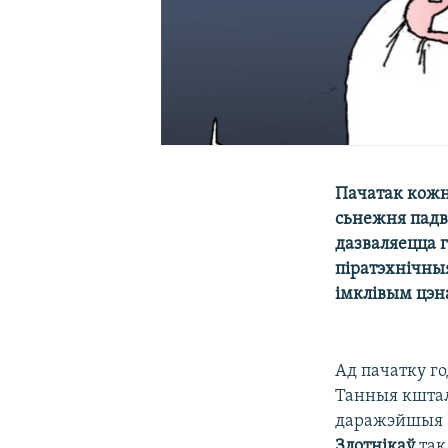
Пачатак кожн
сьнежня падв
дазваляецца г
піратэхнічныя
імклівым цэ
Ад пачатку го
Танныя кшталт
даражэйшыя “C
Злотнікаў
так