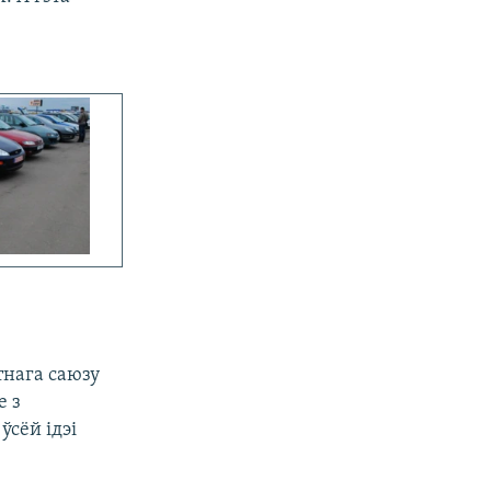
тнага саюзу
е з
ўсёй ідэі