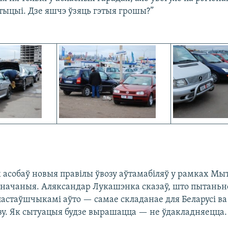
тыцыі. Дзе яшчэ ўзяць гэтыя грошы?”
 асобаў новыя правілы ўвозу аўтамабіляў у рамках Мы
значаныя. Аляксандар Лукашэнка сказаў, што пытаньн
стаўшчыкамі аўто — самае складанае для Беларусі ва 
у. Як сытуацыя будзе вырашацца — не ўдакладняецца.