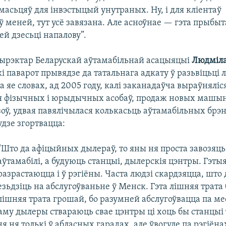
асьцяў для інвэстыцый унутраных. Ну, і для кліентаў
меней, тут усё завязана. Але асноўнае — гэта прыбыт
ей дзесьці напалову”.
ырэктар Беларускай аўтамабільнай асацыяцыі
Людміл
кі паварот прывядзе да татальнага адкату ў разьвіцьці 
Па яе словах, ад 2005 году, калі заканадаўча выраўнялі
ля фізычных і юрыдычных асобаў, продаж новых машын 
зоў, удвая павялічылася колькасьць аўтамабільных брэ
удзе згортвацца:
“Што да афіцыйных дылераў, то яны ня проста завозяц
аўтамабілі, а будуюць станцыі, дылерскія цэнтры. Гэтыя
разрастаюцца і ў рэгіёны. Часта людзі скардзяцца, што
езьдзіць на абслугоўваньне ў Менск. Гэта лішняя трата 
лішняя трата грошай, бо разумней абслугоўвацца па м
аму дылеры ствараюць свае цэнтры ці хоць бы станцыі
я ня толькі ў абласных гарадах, але ўвогуле па рэгіёнах