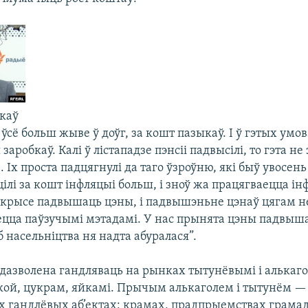
ікаў
ўсё больш жыве ў доўг, за кошт пазыкаў. І ў гэтых умо
аробкаў. Калі ў лістападзе пэнсіі падвысілі, то гэта не 
Іх проста падцягнулі да таго ўзроўню, які быў увосень
рацілі за кошт інфляцыі больш, і зноў жа працягваецца і
акрысе падвышаць цэны, і падвышэньне цэнаў цягам н
ецца паўзучымі мэтадамі. У нас прынята цэны падвыш
б насельніцтва ня надта абуралася”.
 дазволена гандляваць на рынках тытунёвымі і алькаг
кой, цукрам, яйкамі. Прычым алькаголем і тытунём — 
 гандлёвых аб’ектах: крамах, прадпрыемствах грама