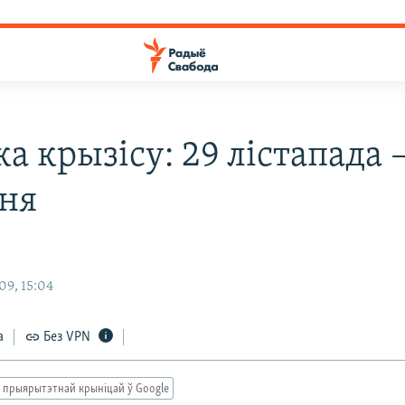
а крызісу: 29 лістапада –
ня
9, 15:04
а
Без VPN
 прыярытэтнай крыніцай ў Google