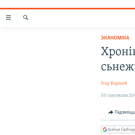
Лінкі
ўнівэрсальнага
Шукаць
доступу
НАВІНЫ
ЭКАНОМІКА
Перайсьці
ТОЛЬКІ НА СВАБОДЗЕ
УСЕ НАВІНЫ
Хронік
да
СУВЯЗЬ
галоўнага
ВІДЭА І ФОТА
ТЭСТЫ
сьнеж
зьместу
ПАДПІСАЦЦА
ЛЮДЗІ
БЛОГІ
АБЫСЬЦІ БЛЯКАВАНЬНЕ
Перайсьці
ПАЛІТЫКА
ГІСТОРЫЯ НА СВАБОДЗЕ
ПАДЗЯЛІЦЦА ІНФАРМАЦЫЯЙ
RSS
да
Ігар Карней
галоўнай
ЭКАНОМІКА
ПАДКАСТЫ
ПАДКАСТЫ
навігацыі
05 сьнежань 200
ВАЙНА
КНІГІ
FACEBOOK
Перайсьці
да
БЕЛАРУСЫ НА ВАЙНЕ
АЎДЫЁКНІГІ
TWITTER
Падзяліцц
пошуку
ПАЛІТВЯЗЬНІ
PREMIUM
Зрабіце Свабоду
КУЛЬТУРА
МОВА