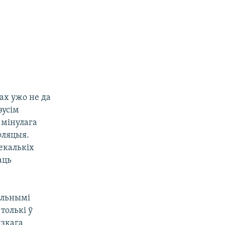
вах ужо не да
зусім
 мінулага
нфляцыя.
екалькіх
аць
ольнымі
толькі ў
дзкага