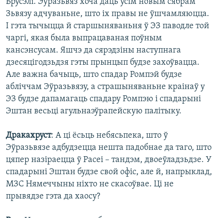
Брусэлі. Эўразьвяз хоча даць усім новым сябрам
Зьвязу адчуваньне, што іх правы не ўшчамляюцца.
І гэта тычыцца й старшыняваньня ў ЭЗ паводле той
чаргі, якая была выпрацаваная поўным
кансэнсусам. Яшчэ да сярэдзіны наступнага
дзесяцігодзьдзя гэты прынцып будзе захоўвацца.
Але важна бачыць, што спадар Ромпэй будзе
абліччам Эўразьвязу, а страшыняваньне краінаў у
ЭЗ будзе дапамагаць спадару Ромпэю і спадарыні
Эштан весьці агульнаэўрапейскую палітыку.
Дракахруст
: А ці ёсьць небясьпека, што ў
Эўразьвязе адбудзецца нешта падобнае да таго, што
цяпер назіраецца ў Расеі – тандэм, двоеўладзьдзе. У
спадарыні Эштан будзе свой офіс, але й, напрыклад,
МЗС Нямеччыны ніхто не скасоўвае. Ці не
прывядзе гэта да хаосу?