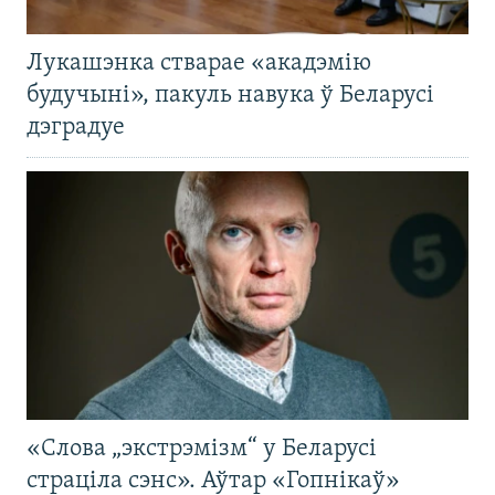
Лукашэнка стварае «акадэмію
будучыні», пакуль навука ў Беларусі
дэградуе
«Слова „экстрэмізм“ у Беларусі
страціла сэнс». Аўтар «Гопнікаў»