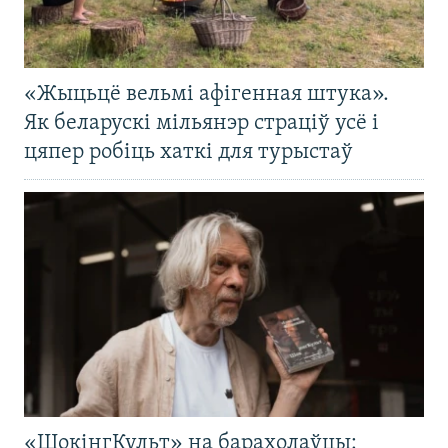
«Жыцьцё вельмі афігенная штука».
Як беларускі мільянэр страціў усё і
цяпер робіць хаткі для турыстаў
«ШокінгКульт» на барахолаўцы: