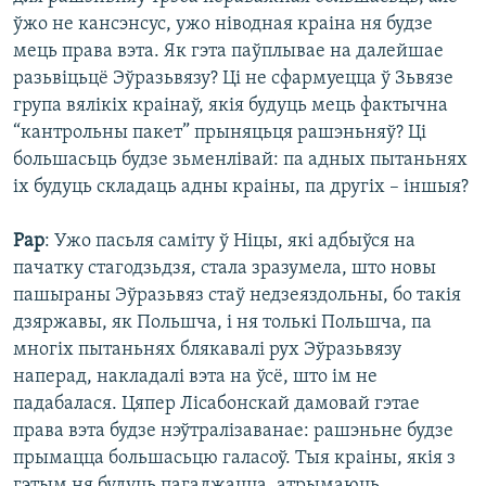
ўжо не кансэнсус, ужо ніводная краіна ня будзе
мець права вэта. Як гэта паўплывае на далейшае
разьвіцьцё Эўразьвязу? Ці не сфармуецца ў Зьвязе
група вялікіх краінаў, якія будуць мець фактычна
“кантрольны пакет” прыняцьця рашэньняў? Ці
большасьць будзе зьменлівай: па адных пытаньнях
іх будуць складаць адны краіны, па другіх – іншыя?
Рар
: Ужо пасьля саміту ў Ніцы, які адбыўся на
пачатку стагодзьдзя, стала зразумела, што новы
пашыраны Эўразьвяз стаў недзеяздольны, бо такія
дзяржавы, як Польшча, і ня толькі Польшча, па
многіх пытаньнях блякавалі рух Эўразьвязу
наперад, накладалі вэта на ўсё, што ім не
падабалася. Цяпер Лісабонскай дамовай гэтае
права вэта будзе нэўтралізаванае: рашэньне будзе
прымацца большасьцю галасоў. Тыя краіны, якія з
гэтым ня будуць пагаджацца, атрымаюць