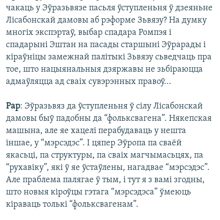
чакаць у Эўразьвязе пасьля ўступленьня ў дзеяньне
Лісабонскай дамовы аб рэформе Зьвязу? На думку
многіх экспэртаў, выбар спадара Ромпэя і
спадарыні Эштан на пасады старшыні Эўрарады і
кіраўніцы замежнай палітыкі Зьвязу сьведчаць пра
тое, што нацыянальныя дзяржавы не зьбіраюцца
адмаўляцца ад сваіх сувэрэнных правоў...
Рар
: Эўразьвяз да ўступленьня ў сілу Лісабонскай
дамовы быў падобны да “фольксвагена”. Някепская
машына, але яе хацелі перабудаваць у нешта
іншае, у “мэрсэдэс”. І цяпер Эўропа па сваёй
якасьці, па структуры, па сваіх магчымасьцях, па
“рухавіку”, які ў яе ўстаўлены, нагадвае “мэрсэдэс”.
Але праблема палягае ў тым, і тут я з вамі згодны,
што новыя кіроўцы гэтага “мэрсэдэса” ўмеюць
кіраваць толькі “фольксвагенам”.