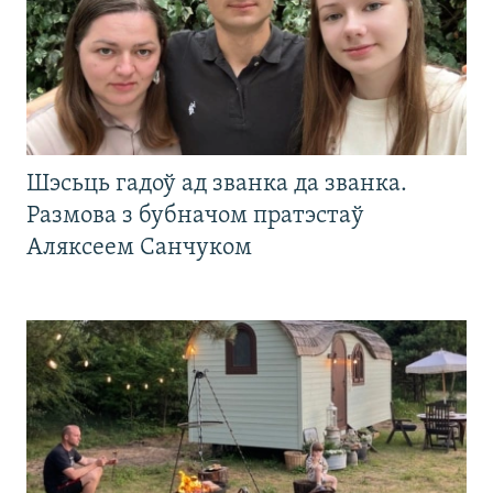
Шэсьць гадоў ад званка да званка.
Размова з бубначом пратэстаў
Аляксеем Санчуком