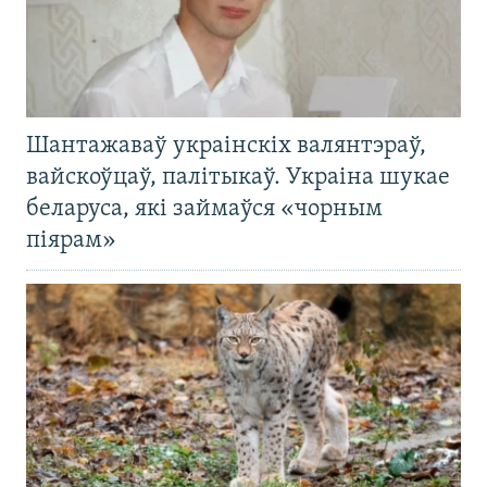
Шантажаваў украінскіх валянтэраў,
вайскоўцаў, палітыкаў. Украіна шукае
беларуса, які займаўся «чорным
піярам»