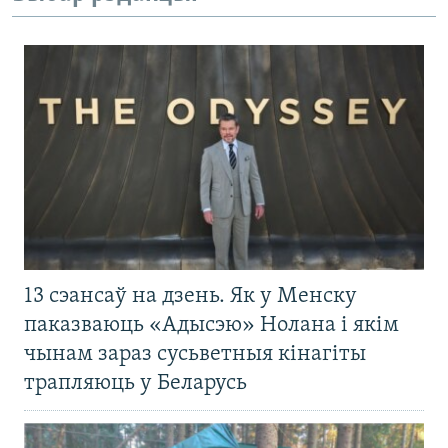
13 сэансаў на дзень. Як у Менску
паказваюць «Адысэю» Нолана і якім
чынам зараз сусьветныя кінагіты
трапляюць у Беларусь