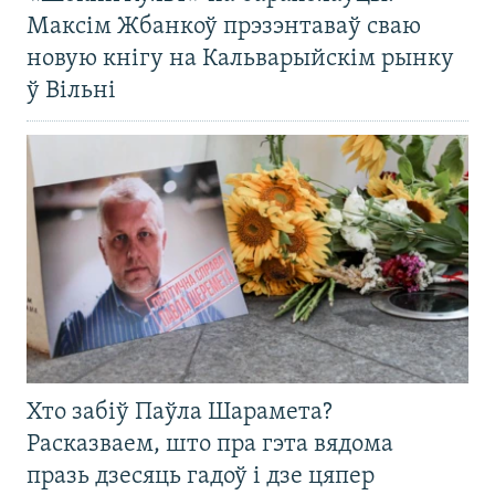
Максім Жбанкоў прэзэнтаваў сваю
новую кнігу на Кальварыйскім рынку
ў Вільні
Хто забіў Паўла Шарамета?
Расказваем, што пра гэта вядома
празь дзесяць гадоў і дзе цяпер