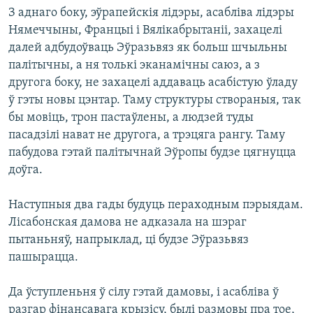
З аднаго боку, эўрапейскія лідэры, асабліва лідэры
Нямеччыны, Францыі і Вялікабрытаніі, захацелі
далей адбудоўваць Эўразьвяз як больш шчыльны
палітычны, а ня толькі эканамічны саюз, а з
другога боку, не захацелі аддаваць асабістую ўладу
ў гэты новы цэнтар. Таму структуры створаныя, так
бы мовіць, трон пастаўлены, а людзей туды
пасадзілі нават не другога, а трэцяга рангу. Таму
пабудова гэтай палітычнай Эўропы будзе цягнуцца
доўга.
Наступныя два гады будуць пераходным пэрыядам.
Лісабонская дамова не адказала на шэраг
пытаньняў, напрыклад, ці будзе Эўразьвяз
пашырацца.
Да ўступленьня ў сілу гэтай дамовы, і асабліва ў
разгар фінансавага крызісу, былі размовы пра тое,