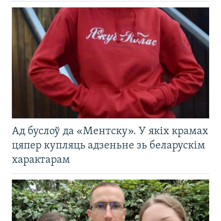
Ад буслоў да «Ментску». У якіх крамах
цяпер купляць адзеньне зь беларускім
характарам