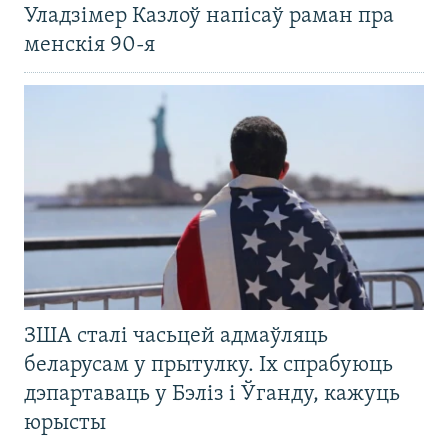
Уладзімер Казлоў напісаў раман пра
менскія 90-я
ЗША сталі часьцей адмаўляць
беларусам у прытулку. Іх спрабуюць
дэпартаваць у Бэліз і Ўганду, кажуць
юрысты