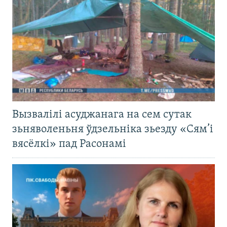
Вызвалілі асуджанага на сем сутак
зьняволеньня ўдзельніка зьезду «Сям’і
вясёлкі» пад Расонамі