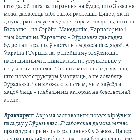
што далейшага пашырэньня ня будзе, што Зьвяз ня
можа дазволіць сабе такой раскошы. Цяпер, як ні
дзіўна, раптам усе ледзь ня хорам гавораць, што на
Балканы – на Сэрбію, Македонію, Чарнагорыю і
тым больш на Харватыю – Эўразьвяз дакладна
будзе пашырацца ў наступным дзесяцігодзьдзі. А
Ўкраіна і Турцыя па-ранейшаму зьяўляюцца
патэнцыйнымі кандыдатамі на ўступленьне ў
гэтую арганізацыю. Так што можна спадзявацца,
што новыя структуры ўмацуюць, а не аслабяць
Эўразьвяз, і ён зможа стаць тым, чым заўсёды
хацеў быць – глябальным акторам на ўсясьветнай
арэне.
Дракахруст
: Акрамя заснаваньня новых кіроўчых
пасадаў у Эўразьвязе, Лісабонская дамова мяняе
працэдуры прыняцьця рашэньняў у Зьвязе. Цяпер
для рашэньняў трэба пераважная большасьць, але