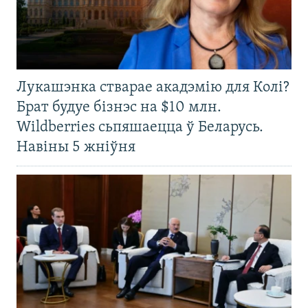
Лукашэнка стварае акадэмію для Колі?
Брат будуе бізнэс на $10 млн.
Wildberries сьпяшаецца ў Беларусь.
Навіны 5 жніўня