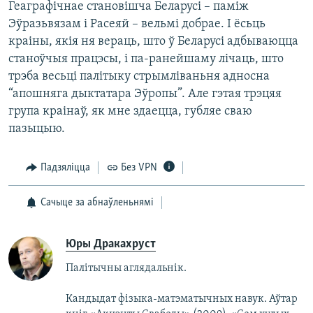
Геаграфічнае становішча Беларусі – паміж
Эўразьвязам і Расеяй – вельмі добрае. І ёсьць
краіны, якія ня вераць, што ў Беларусі адбываюцца
станоўчыя працэсы, і па-ранейшаму лічаць, што
трэба весьці палітыку стрымліваньня адносна
“апошняга дыктатара Эўропы”. Але гэтая трэцяя
група краінаў, як мне здаецца, губляе сваю
пазыцыю.
Падзяліцца
Без VPN
Сачыце за абнаўленьнямі
Юры Дракахруст
Палітычны аглядальнік.
Кандыдат фізыка-матэматычных навук. Аўтар