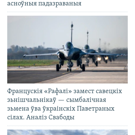
асноўныя падазраваныя
Францускія «Рафалі» замест савецкіх
зьнішчальнікаў — сымбалічная
зьмена ўва ўкраінскіх Паветраных
сілах. Аналіз Свабоды