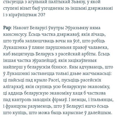
стасуецца з агульнай палітыкай Зьвязу, у якой
ступені візыт быў узгоднены зь іншымі дзяржавамі
і з кіраўніцтвам ЭЗ?
Рар
: Наконт Беларусі ўнутры Эўразьвязу няма
кансэнсусу. Ёсьць частка дзяржаваў, якія лічаць,
што трэба заплюшчваць вочы на ўсё, што робіць
Лукашэнка ў пляне парушэньня правоў чалавека,
каб выцягнуць Беларусь з расейскай арбіты. Ёсьць
іншая частка эўрапейцаў, якія зацікаўленыя
найперш у беларускім бізнэсе. Яны адчуваюць, што
ў Лукашэнкі застанецца толькі дзьве магчымасьці:
ці пайсьці пад крыло Расеі, пусьціць расейскіх
алігархаў, якія скупяць усю беларускую эканоміку,
ці аддаць беларускую эканоміку хаця б часткова
пад кантроль заходніх фірмаў. І немцы, і італьянцы,
і французы разумеюць, што ў Беларусі яшчэ ёсьць
што купіць, што можа быць карыснае ў далейшым.