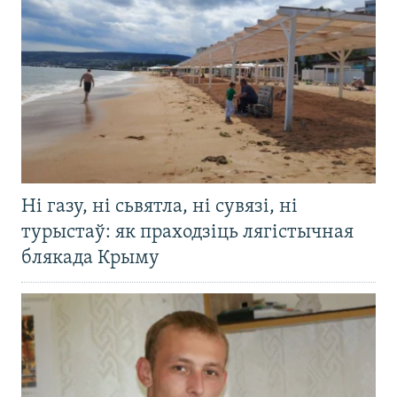
Ні газу, ні сьвятла, ні сувязі, ні
турыстаў: як праходзіць лягістычная
блякада Крыму