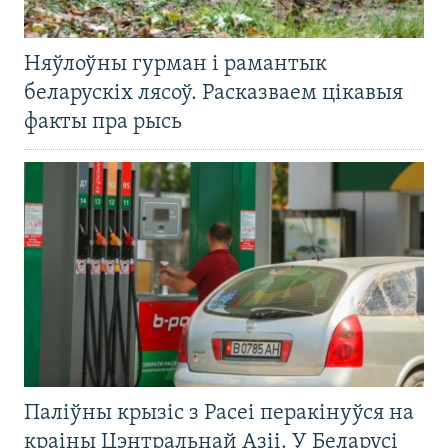
Няўлоўны гурман і рамантык
беларускіх лясоў. Расказваем цікавыя
факты пра рысь
Паліўны крызіс з Расеі перакінуўся на
краіны Цэнтральнай Азіі. У Беларусі