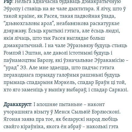
Рар
: Нельга адначасна будаваць дэмакратычную
Эўропу і ставіць на яе чале дыктатара. Я лічу, што ў
такой краіне, як Расея, такая падвойная ўлада,
“дзьвюхгаловы арол”, неабавязкова раскатурхае
дзяржаву. Ёсьць крытыкі гэтага, але ёсьць людзі,
якія лічаць, што так Расея выглядае больш
дэмакратычнай. І на чале Эўразьвязу будуць стаяць
Ромпэй і Эштан, але даволі істотнымі будуць і
паўнамоцтвы Барозу, які ўзначальвае Эўракамісію –
“урад” ЭЗ. Але мне здаецца, што падчас гэтага
пераходнага пэрыяду галоўныя рашэньні будуць
прымаць спадарыня Мэркель, спадар Браўн ці той,
хто яго заменіць у выніку выбараў, і спадар Сарказі.
Дракахруст
: І апошняе пытаньне – наконт
учорашняга візыту ў Менск Сыльвіё Бэрлюсконі.
Ягоная заява пра тое, як беларускі народ любіць
свайго кіраўніка, якога ён абраў – наколькі гэта