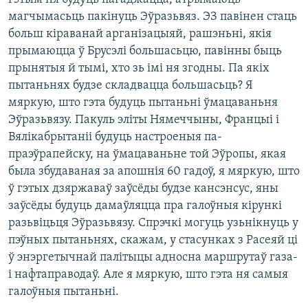
магчымасьць пакінуць Эўразьвяз. ЭЗ павінен стаць
больш кіраванай арганізацыяй, рашэньні, якія
прымаюцца ў Брусэлі большасьцю, павінны быць
прынятыя й тымі, хто зь імі ня згодны. Па якіх
пытаньнях будзе складвацца большасьць? Я
мяркую, што гэта будуць пытаньні ўмацаваньня
Эўразьвязу. Пакуль эліты Нямеччыны, Францыі і
Вялікабрытаніі будуць настроеныя па-
праэўрапейску, на ўмацаваньне той Эўропы, якая
была збудаваная за апошнія 60 гадоў, я мяркую, што
ў гэтых дзяржаваў заўсёды будзе кансэнсус, яны
заўсёды будуць дамаўляцца пра галоўныя кірункі
разьвіцьця Эўразьвязу. Спрэчкі могуць узьнікнуць у
пэўных пытаньнях, скажам, у стасунках з Расеяй ці
ў энэргетычнай палітыцы адносна маршрутаў газа-
і нафтаправодаў. Але я мяркую, што гэта ня самыя
галоўныя пытаньні.