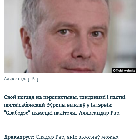
КУЛЬТУРА
МОВА
КАЛЯНДАР
НА ХВАЛЯХ СВАБОДЫ
Аляксандар Рар
Свой погляд на пэрспэктывы, тэндэнцыі і пасткі
постлісабонскай Эўропы выклаў у інтэрвію
“Свабодзе” нямецкі палітоляг Аляксандар Рар.
Дракахруст
: Спадар Рар, якіх зьменаў можна