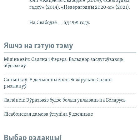
кніг «Акцэнты Свабоды» (2009), «Сем худых
гадоў» (2014), «Неверагодны 2020-ы» (2021).
На Свабодзе — ад 1991 году.
Яшчэ на гэтую тэму
Мілінкевіч: Саляна і Фэрэра-Вальднэр заслугоўваюць
абдымкаў
Саньнікаў: У дачыненьнях зь Беларусьсю Саляна
рызыкнуў
Лагвінец: Эўразьвяз будзе больш уплываць на Беларусь
Лісабонская дамова ўступіла ў дзеяньне
Выбар рэдакцыі