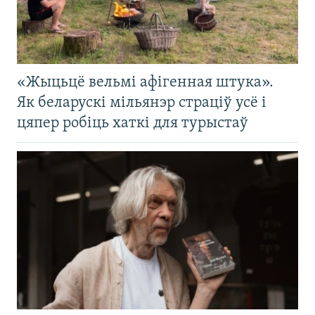
«Жыцьцё вельмі афігенная штука».
Як беларускі мільянэр страціў усё і
цяпер робіць хаткі для турыстаў