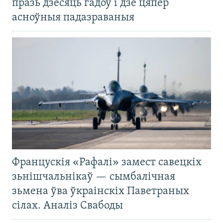
празь дзесяць гадоў і дзе цяпер
асноўныя падазраваныя
Францускія «Рафалі» замест савецкіх
зьнішчальнікаў — сымбалічная
зьмена ўва ўкраінскіх Паветраных
сілах. Аналіз Свабоды