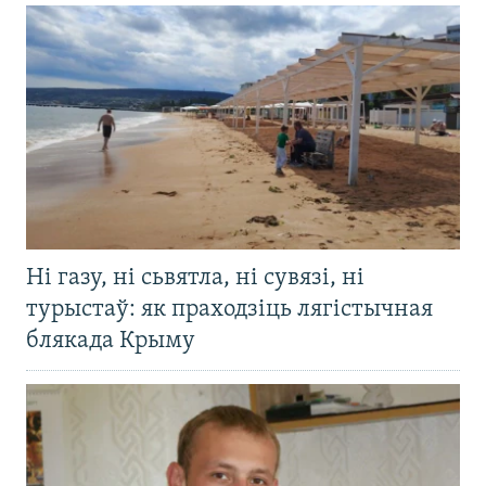
Ні газу, ні сьвятла, ні сувязі, ні
турыстаў: як праходзіць лягістычная
блякада Крыму