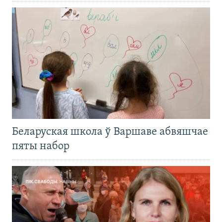
Беларуская школа ў Варшаве абвяшчае
пяты набор