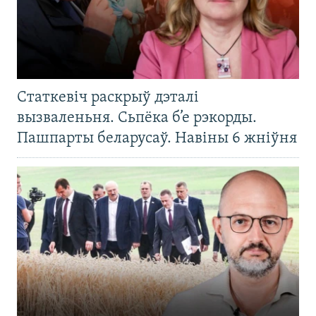
Статкевіч раскрыў дэталі
вызваленьня. Сьпёка б’е рэкорды.
Пашпарты беларусаў. Навіны 6 жніўня