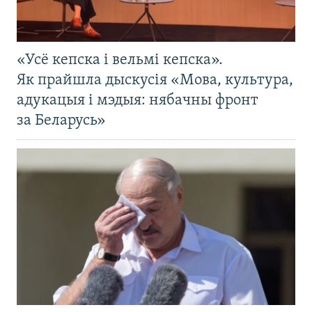
«Усё кепска і вельмі кепска».
Як прайшла дыскусія «Мова, культура,
адукацыя і мэдыя: нябачны фронт
за Беларусь»