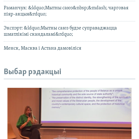
Раманчук: &ldquo;Мытны саюз&nbsp;&mdash; чарговая
піяр-акцыя&rdquo;
Экспэрт: &ldquo;Мытны саюз будзе суправаджацца
шматлікімі скандаламі&rdquo;
Менск, Масква і Астана дамовіліся
Выбар рэдакцыі