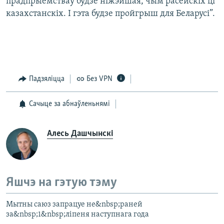
прадпрыемстваў будзе ніжэйшая, чым расейскіх ці
казахстанскіх. І гэта будзе пройгрыш для Беларусі”.
Падзяліцца
Без VPN
Сачыце за абнаўленьнямі
Алесь Дашчынскі
Яшчэ на гэтую тэму
Мытны саюз запрацуе не&nbsp;раней
за&nbsp;1&nbsp;ліпеня наступнага года