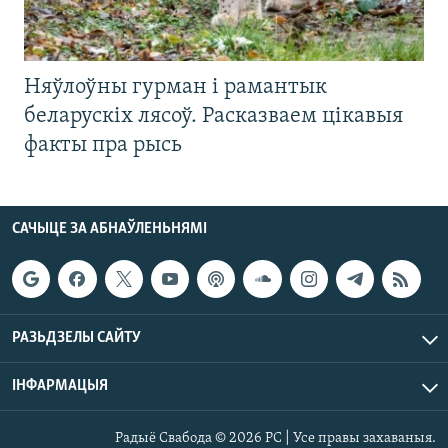
Няўлоўны гурман і рамантык
беларускіх лясоў. Расказваем цікавыя
факты пра рысь
САЧЫЦЕ ЗА АБНАЎЛЕНЬНЯМІ
РАЗЬДЗЕЛЫ САЙТУ
ІНФАРМАЦЫЯ
Радыё Свабода © 2026 РС | Усе правы захаваныя.