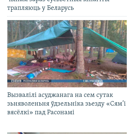
трапляюць у Беларусь
Вызвалілі асуджанага на сем сутак
зьняволеньня ўдзельніка зьезду «Сям’і
вясёлкі» пад Расонамі