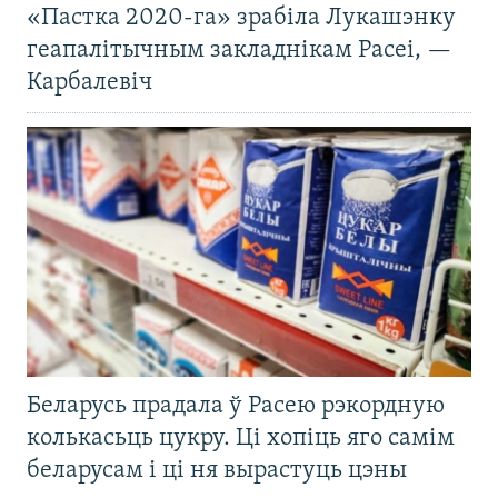
«Пастка 2020-га» зрабіла Лукашэнку
геапалітычным закладнікам Расеі, —
Карбалевіч
Беларусь прадала ў Расею рэкордную
колькасьць цукру. Ці хопіць яго самім
беларусам і ці ня вырастуць цэны