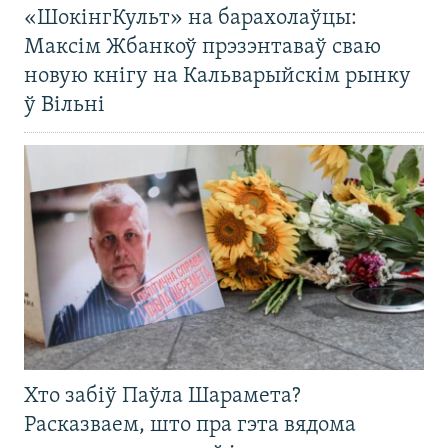
«ШокінгКульт» на барахолаўцы:
Максім Жбанкоў прэзэнтаваў сваю
новую кнігу на Кальварыйскім рынку
ў Вільні
Хто забіў Паўла Шарамета?
Расказваем, што пра гэта вядома