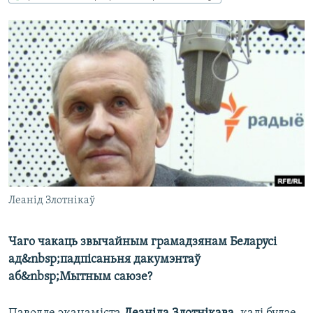
КУЛЬТУРА
МОВА
КАЛЯНДАР
НА ХВАЛЯХ СВАБОДЫ
Леанід Злотнікаў
Чаго чакаць звычайным грамадзянам Беларусі
ад&nbsp;падпісаньня дакумэнтаў
аб&nbsp;Мытным саюзе?