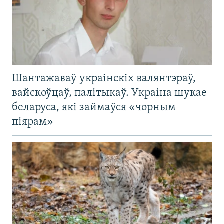
Шантажаваў украінскіх валянтэраў,
вайскоўцаў, палітыкаў. Украіна шукае
беларуса, які займаўся «чорным
піярам»