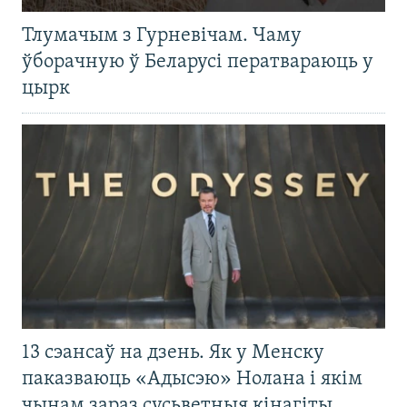
Тлумачым з Гурневічам. Чаму
ўборачную ў Беларусі ператвараюць у
цырк
13 сэансаў на дзень. Як у Менску
паказваюць «Адысэю» Нолана і якім
чынам зараз сусьветныя кінагіты