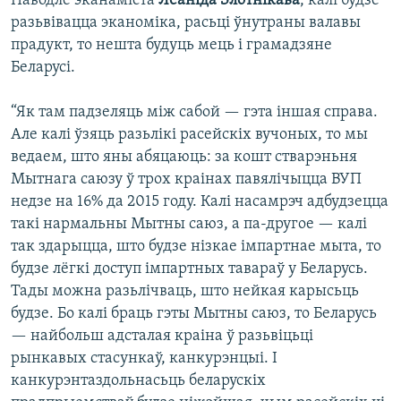
Паводле эканаміста
Леаніда Злотнікава
, калі будзе
разьвівацца эканоміка, расьці ўнутраны валавы
прадукт, то нешта будуць мець і грамадзяне
Беларусі.
“Як там падзеляць між сабой — гэта іншая справа.
Але калі ўзяць разьлікі расейскіх вучоных, то мы
ведаем, што яны абяцаюць: за кошт стварэньня
Мытнага саюзу ў трох краінах павялічыцца ВУП
недзе на 16% да 2015 году. Калі насамрэч адбудзецца
такі нармальны Мытны саюз, а па-другое — калі
так здарыцца, што будзе нізкае імпартнае мыта, то
будзе лёгкі доступ імпартных тавараў у Беларусь.
Тады можна разьлічваць, што нейкая карысьць
будзе. Бо калі браць гэты Мытны саюз, то Беларусь
— найбольш адсталая краіна ў разьвіцьці
рынкавых стасункаў, канкурэнцыі. І
канкурэнтаздольнасьць беларускіх