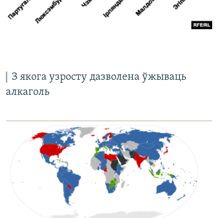
З якога узросту дазволена ўжываць
алкаголь