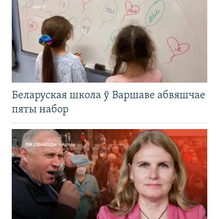
Беларуская школа ў Варшаве абвяшчае
пяты набор