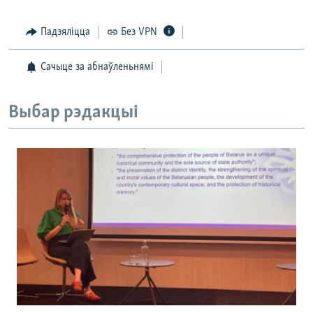
Падзяліцца
Без VPN
Сачыце за абнаўленьнямі
Выбар рэдакцыі