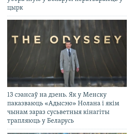
цырк
13 сэансаў на дзень. Як у Менску
паказваюць «Адысэю» Нолана і якім
чынам зараз сусьветныя кінагіты
трапляюць у Беларусь