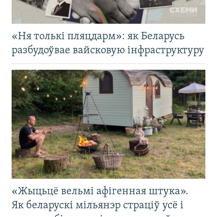
«Ня толькі пляцдарм»: як Беларусь
разбудоўвае вайсковую інфраструктуру
«Жыцьцё вельмі афігенная штука».
Як беларускі мільянэр страціў усё і