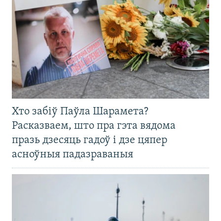
Хто забіў Паўла Шарамета?
Расказваем, што пра гэта вядома
празь дзесяць гадоў і дзе цяпер
асноўныя падазраваныя