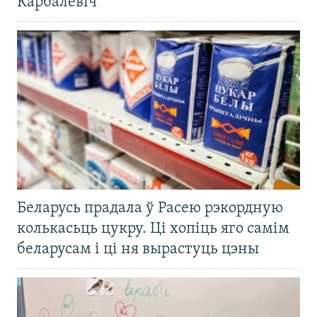
Карбалевіч
Беларусь прадала ў Расею рэкордную
колькасьць цукру. Ці хопіць яго самім
беларусам і ці ня вырастуць цэны