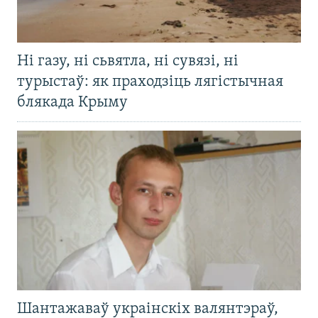
Ні газу, ні сьвятла, ні сувязі, ні
турыстаў: як праходзіць лягістычная
блякада Крыму
Шантажаваў украінскіх валянтэраў,