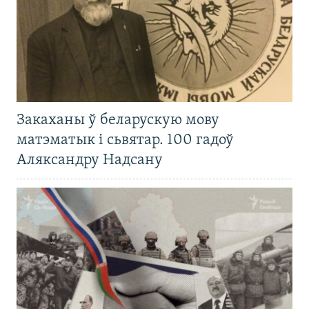
Закаханы ў беларускую мову
матэматык і сьвятар. 100 гадоў
Аляксандру Надсану