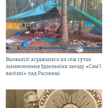
Вызвалілі асуджанага на сем сутак
зьняволеньня ўдзельніка зьезду «Сям’і
вясёлкі» пад Расонамі