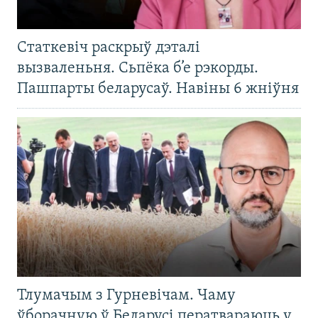
Статкевіч раскрыў дэталі
вызваленьня. Сьпёка б’е рэкорды.
Пашпарты беларусаў. Навіны 6 жніўня
Тлумачым з Гурневічам. Чаму
ўборачную ў Беларусі ператвараюць у