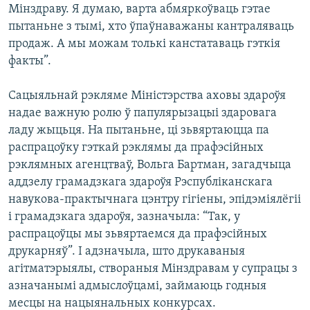
Мінздраву. Я думаю, варта абмяркоўваць гэтае
пытаньне з тымі, хто ўпаўнаважаны кантраляваць
продаж. А мы можам толькі канстатаваць гэткія
факты”.
Сацыяльнай рэкляме Міністэрства аховы здароўя
надае важную ролю ў папулярызацыі здаровага
ладу жыцьця. На пытаньне, ці зьвяртаюцца па
распрацоўку гэткай рэклямы да прафэсійных
рэклямных агенцтваў, Вольга Бартман, загадчыца
аддзелу грамадзкага здароўя Рэспубліканскага
навукова-практычнага цэнтру гігіены, эпідэміялёгіі
і грамадзкага здароўя, зазначыла: “Так, у
распрацоўцы мы зьвяртаемся да прафэсійных
друкарняў”. І адзначыла, што друкаваныя
агітматэрыялы, створаныя Мінздравам у супрацы з
азначанымі адмыслоўцамі, займаюць годныя
месцы на нацыянальных конкурсах.