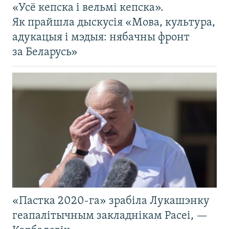
«Усё кепска і вельмі кепска».
Як прайшла дыскусія «Мова, культура,
адукацыя і мэдыя: нябачны фронт
за Беларусь»
«Пастка 2020-га» зрабіла Лукашэнку
геапалітычным закладнікам Расеі, —