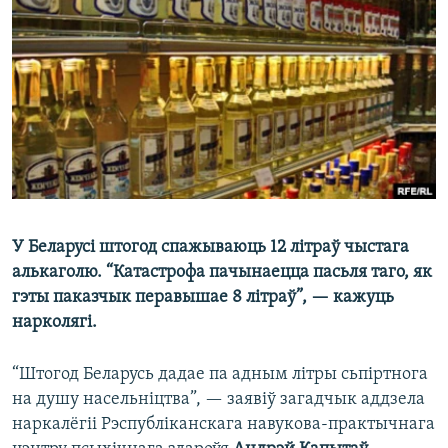
КУЛЬТУРА
МОВА
КАЛЯНДАР
НА ХВАЛЯХ СВАБОДЫ
У Беларусі штогод спажываюць 12 літраў чыстага
алькаголю. “Катастрофа пачынаецца пасьля таго, як
гэты паказчык перавышае 8 літраў”, — кажуць
нарколягі.
“Штогод Беларусь дадае па адным літры сьпіртнога
на душу насельніцтва”, — заявіў загадчык аддзела
наркалёгіі Рэспубліканскага навукова-практычнага