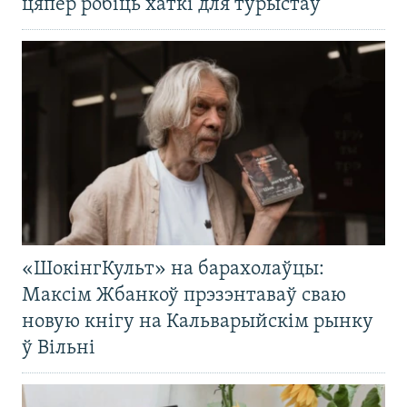
цяпер робіць хаткі для турыстаў
«ШокінгКульт» на барахолаўцы:
Максім Жбанкоў прэзэнтаваў сваю
новую кнігу на Кальварыйскім рынку
ў Вільні