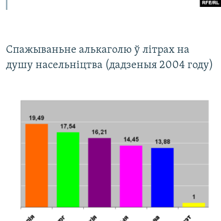
Спажываньне алькаголю ў літрах на
душу насельніцтва (дадзеныя 2004 году)