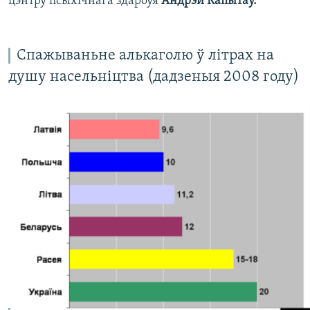
цэнтру псыхічнага здароўя
Андрэй Капытаў.
Спажываньне алькаголю ў літрах на
душу насельніцтва (дадзеныя 2008 году)