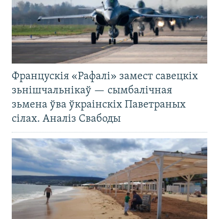
Францускія «Рафалі» замест савецкіх
зьнішчальнікаў — сымбалічная
зьмена ўва ўкраінскіх Паветраных
сілах. Аналіз Свабоды