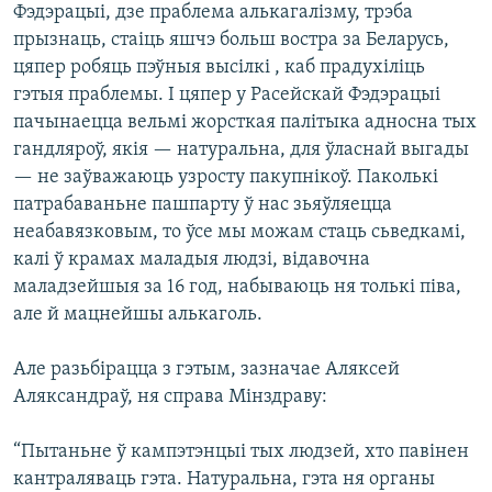
Фэдэрацыі, дзе праблема алькагалізму, трэба
прызнаць, стаіць яшчэ больш востра за Беларусь,
цяпер робяць пэўныя высілкі , каб прадухіліць
гэтыя праблемы. І цяпер у Расейскай Фэдэрацыі
пачынаецца вельмі жорсткая палітыка адносна тых
гандляроў, якія — натуральна, для ўласнай выгады
— не заўважаюць узросту пакупнікоў. Паколькі
патрабаваньне пашпарту ў нас зьяўляецца
неабавязковым, то ўсе мы можам стаць сьведкамі,
калі ў крамах маладыя людзі, відавочна
маладзейшыя за 16 год, набываюць ня толькі піва,
але й мацнейшы алькаголь.
Але разьбірацца з гэтым, зазначае Аляксей
Аляксандраў, ня справа Мінздраву:
“Пытаньне ў кампэтэнцыі тых людзей, хто павінен
кантраляваць гэта. Натуральна, гэта ня органы