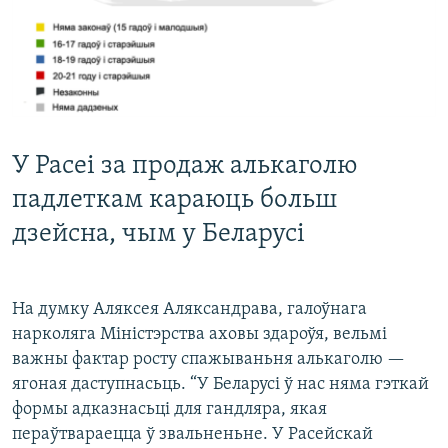
У Расеі за продаж алькаголю
падлеткам караюць больш
дзейсна, чым у Беларусі
На думку Аляксея Аляксандрава, галоўнага
нарколяга Міністэрства аховы здароўя, вельмі
важны фактар росту спажываньня алькаголю —
ягоная даступнасьць. “У Беларусі ў нас няма гэткай
формы адказнасьці для гандляра, якая
пераўтвараецца ў звальненьне. У Расейскай