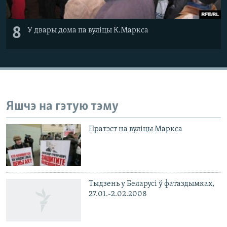
8
У двары дома па вуліцы К.Маркса
Яшчэ на гэтую тэму
Пратэст на вуліцы Маркса
Тыдзень у Беларусі ў фатаздымках,
27.01.-2.02.2008