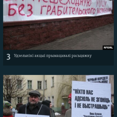
3
Удзельнікі акцыі прымацавалі расьцяжку