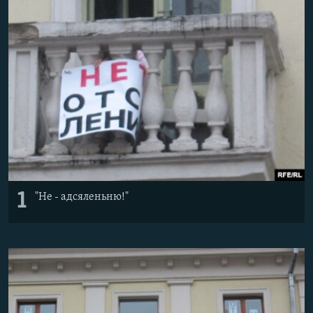
КУЛЬТУРА
МОВА
КАЛЯНДАР
НА ХВАЛЯХ СВАБОДЫ
1
"Не - адсяленьню!"