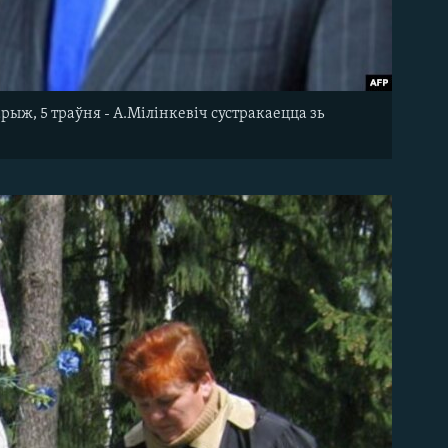
ыж, 5 траўня - А.Мілінкевіч сустракаецца зь