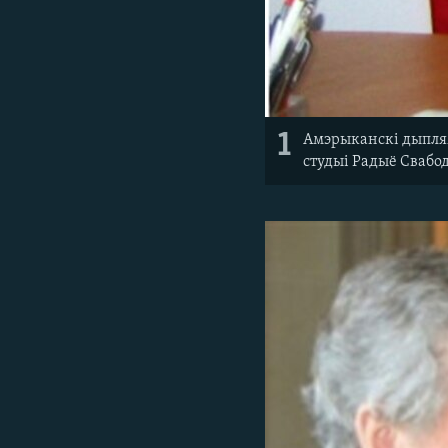
1
Амэрыканскі дыплям
студыі Радыё Свабод