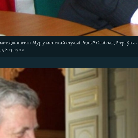
ат Джонатан Мур у менскай студыі Радыё Свабода, 5 траўня
а, 5 траўня