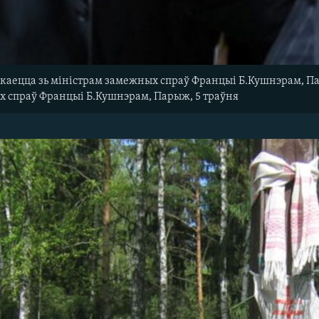
акаецца зь міністрам замежных спраў Францыі Б.Кушнэрам, Пар
х спраў Францыі Б.Кушнэрам, Парыж, 5 траўня