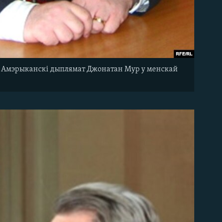
 - Амэрыканскі дыплямат Джонатан Мур у менскай