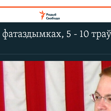
 фатаздымках, 5 - 10 тра