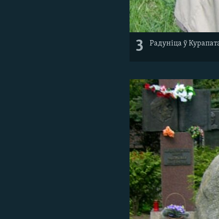
3
Радуніца ў Курапата