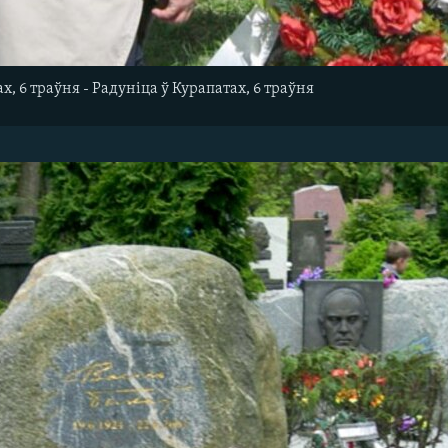
х, 6 траўня - Радуніца ў Курапатах, 6 траўня