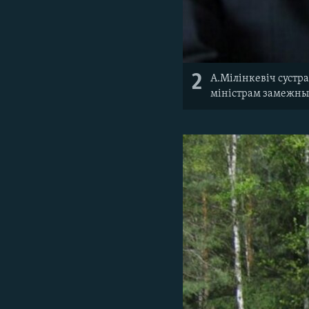
2
А.Мілінкевіч сустр
міністрам замежны