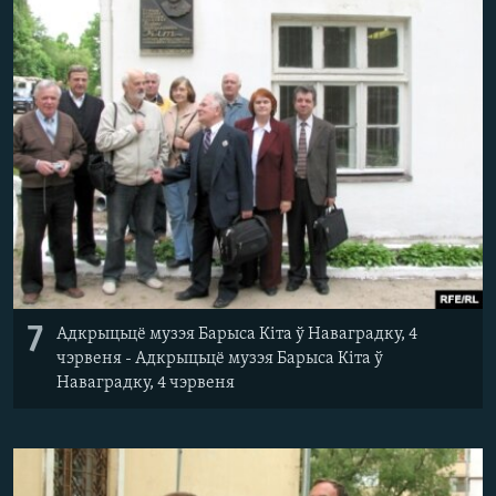
7
Адкрыцьцё музэя Барыса Кіта ў Наваградку, 4
чэрвеня - Адкрыцьцё музэя Барыса Кіта ў
Наваградку, 4 чэрвеня