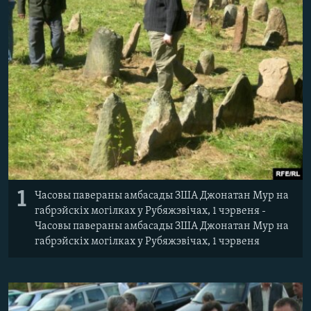
КУЛЬТУРА
МОВА
КАЛЯНДАР
НА ХВАЛЯХ СВАБОДЫ
1
Часовы павераны амбасады ЗША Джонатан Мур на
габрэйскіх могілках у Рубяжэвічах, 1 чэрвеня -
Часовы павераны амбасады ЗША Джонатан Мур на
габрэйскіх могілках у Рубяжэвічах, 1 чэрвеня