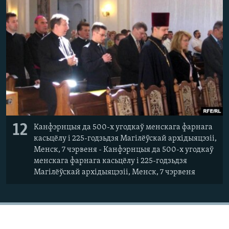
12
Канфэрнцыя да 500-х угодкаў менскага фарнага
касьцёлу і 225-годзьдзя Магілёўскай архідыяцэзіі,
Менск, 7 чэрвеня - Канфэрнцыя да 500-х угодкаў
менскага фарнага касьцёлу і 225-годзьдзя
Магілёўскай архідыяцэзіі, Менск, 7 чэрвеня