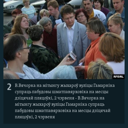
2
В.Вячорка на мітынгу жыхароў вуліцы Гамарніка
супраць пабудовы шматпавярховіка на месцы
дзіцячай пляцоўкі, 2 чэрвеня - В.Вячорка на
мітынгу жыхароў вуліцы Гамарніка супраць
пабудовы шматпавярховіка на месцы дзіцячай
пляцоўкі, 2 чэрвеня