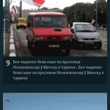
9
Бел-чырвона-белы сьцяг на праспэкце
Незалежнасьці ў Менску, 6 чэрвеня - Бел-чырвона-
белы сьцяг на праспэкце Незалежнасьці ў Менску, 6
чэрвеня