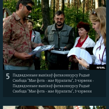
5
Падвядзеньне вынікаў фатаконкурсу Радыё
Свабода "Мае фота - мае Курапаты", 3 чэрвеня -
Падвядзеньне вынікаў фатаконкурсу Радыё
Свабода "Мае фота - мае Курапаты", 3 чэрвеня