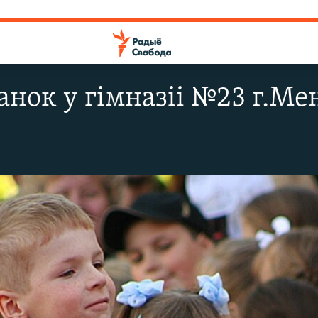
нок у гімназіі №23 г.Ме