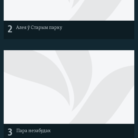
2
Алея ў Старым парку
3
Пара незабудак