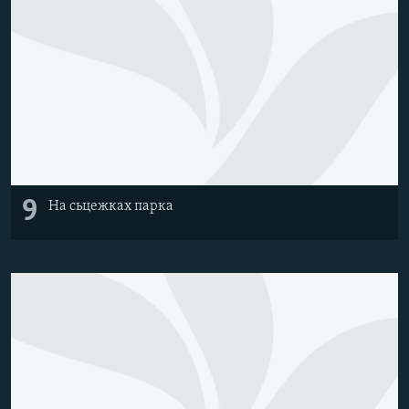
9
На сьцежках парка