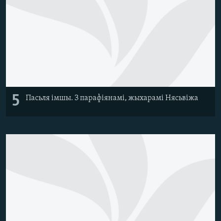
5
Пасьля імшы. З парафіянамі, жыхарамі Нясьвіжа