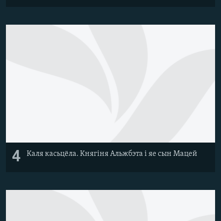
4
Каля касьцёла. Княгіня Альжбэта і яе сын Мацей