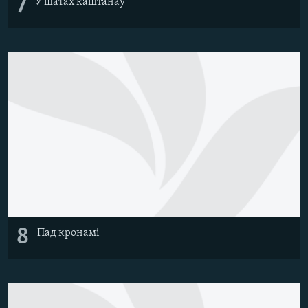
7
У шатах каштанаў
8
Пад кронамі