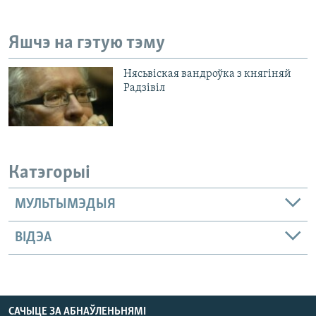
Яшчэ на гэтую тэму
Нясьвіская вандроўка з княгіняй
Радзівіл
Катэгорыі
МУЛЬТЫМЭДЫЯ
ВІДЭА
САЧЫЦЕ ЗА АБНАЎЛЕНЬНЯМІ