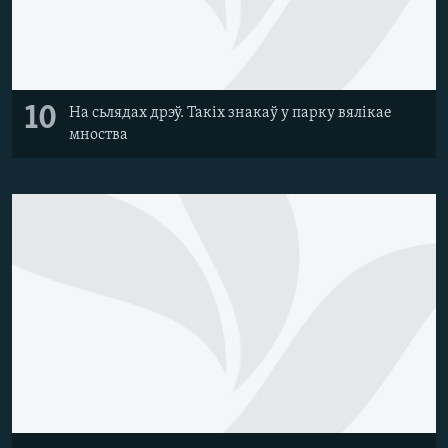
10
На сьлядах дрэў. Такіх знакаў у парку вялікае
мноства