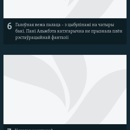
6
Галоўная вежа палаца – з цыбулінамі на чатыры
бакі. Пані Альжбэта катэгарычна не прызнала плён
рэстаўрацыйнай фантазіі