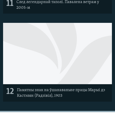
11
След легендарнай таполі. Павалена ветрам у
2005-м
12
Памятны знак на ўшанаваньне працы Марыі дэ
Кастэлян (Радзівіл), 1903