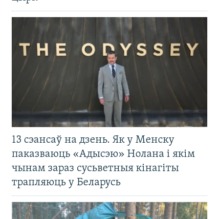
13 сэансаў на дзень. Як у Менску
паказваюць «Адысэю» Нолана і якім
чынам зараз сусьветныя кінагіты
трапляюць у Беларусь