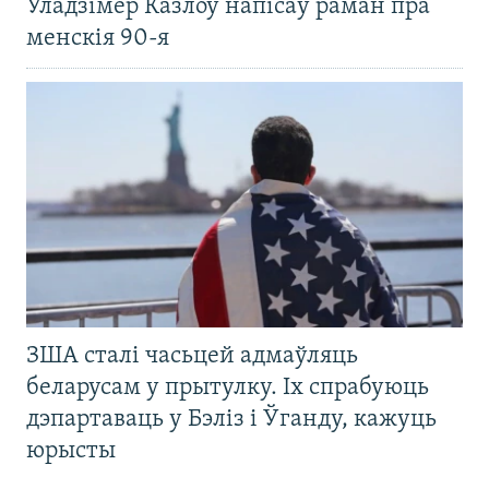
Уладзімер Казлоў напісаў раман пра
менскія 90-я
ЗША сталі часьцей адмаўляць
беларусам у прытулку. Іх спрабуюць
дэпартаваць у Бэліз і Ўганду, кажуць
юрысты