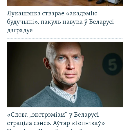
Лукашэнка стварае «акадэмію
будучыні», пакуль навука ў Беларусі
дэградуе
«Слова „экстрэмізм“ у Беларусі
страціла сэнс». Аўтар «Гопнікаў»