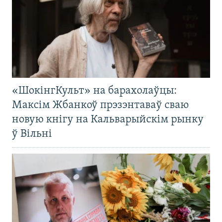
«ШокінгКульт» на барахолаўцы:
Максім Жбанкоў прэзэнтаваў сваю
новую кнігу на Кальварыйскім рынку
ў Вільні