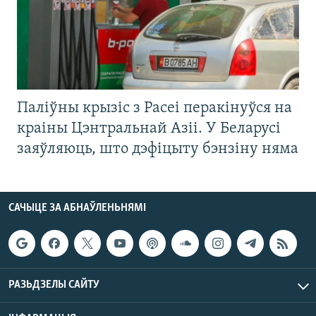
Паліўны крызіс з Расеі перакінуўся на
краіны Цэнтральнай Азіі. У Беларусі
заяўляюць, што дэфіцыту бэнзіну няма
САЧЫЦЕ ЗА АБНАЎЛЕНЬНЯМІ
РАЗЬДЗЕЛЫ САЙТУ