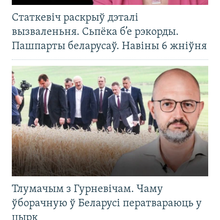
Статкевіч раскрыў дэталі
вызваленьня. Сьпёка б’е рэкорды.
Пашпарты беларусаў. Навіны 6 жніўня
Тлумачым з Гурневічам. Чаму
ўборачную ў Беларусі ператвараюць у
цырк