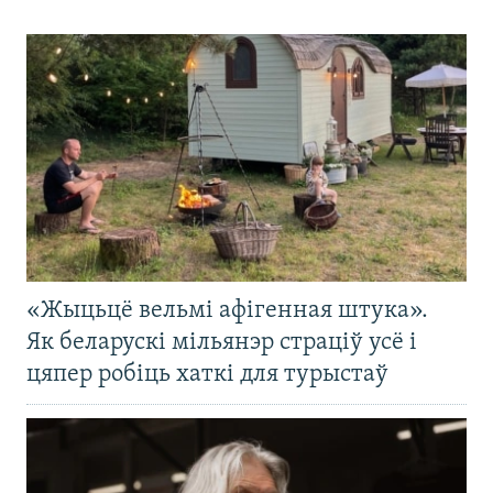
«Жыцьцё вельмі афігенная штука».
Як беларускі мільянэр страціў усё і
цяпер робіць хаткі для турыстаў