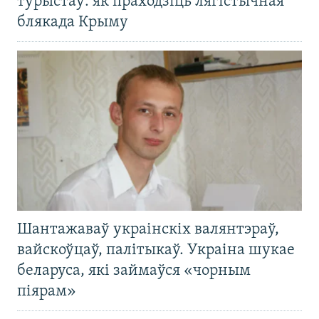
турыстаў: як праходзіць лягістычная
блякада Крыму
Шантажаваў украінскіх валянтэраў,
вайскоўцаў, палітыкаў. Украіна шукае
беларуса, які займаўся «чорным
піярам»