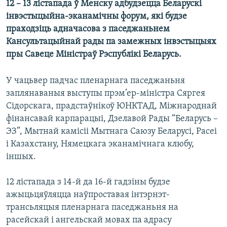
12 – 13 лістапада ў Менску адбудзецца Беларускі
КУЛЬТУРА
МОВА
інвэстыцыйна-эканамічны форум, які будзе
КАЛЯНДАР
НА ХВАЛЯХ СВАБОДЫ
праходзіць адначасова з паседжаньнем
Кансультацыйнай рады па замежных інвэстыцыях
пры Савеце Міністраў Рэспублікі Беларусь.
У чацьвер падчас пленарнага паседжаньня
заплянаваныя выступы прэм’ер-міністра Сяргея
Сідорскага, прадстаўнікоў ЮНКТАД, Міжнароднай
фінансавай карпарацыі, Дзелавой Рады “Беларусь –
ЭЗ”, Мытнай камісіі Мытнага Саюзу Беларусі, Расеі
і Казахстану, Нямецкага эканамічнага клюбу,
іншых.
12 лістапада з 14-й да 16-й гадзіны будзе
ажыцьцяўляцца наўпроставая інтэрнэт-
трансьляцыя пленарнага паседжаньня на
расейскай і ангельскай мовах па адрасу