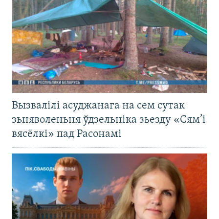
Вызвалілі асуджанага на сем сутак
зьняволеньня ўдзельніка зьезду «Сям’і
вясёлкі» пад Расонамі