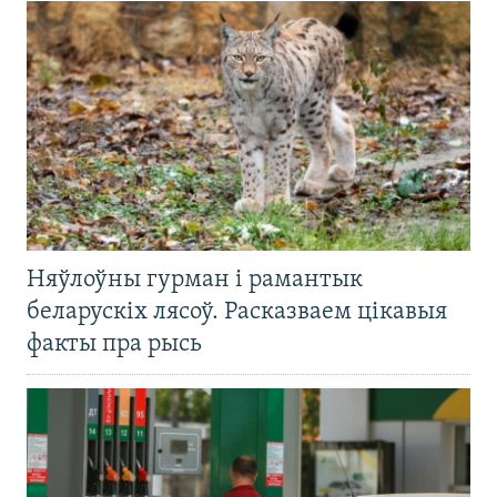
Няўлоўны гурман і рамантык
беларускіх лясоў. Расказваем цікавыя
факты пра рысь