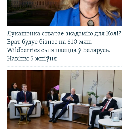
Лукашэнка стварае акадэмію для Колі?
Брат будуе бізнэс на $10 млн.
Wildberries сьпяшаецца ў Беларусь.
Навіны 5 жніўня