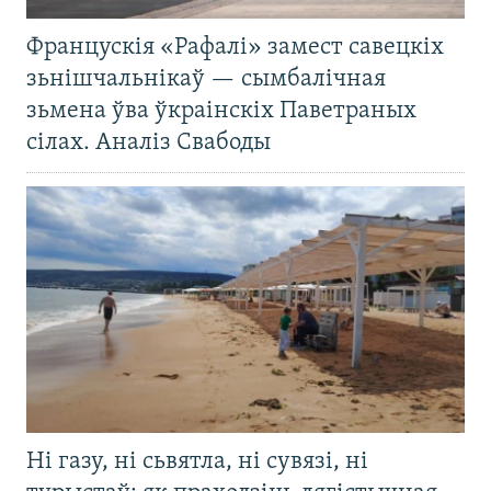
Францускія «Рафалі» замест савецкіх
зьнішчальнікаў — сымбалічная
зьмена ўва ўкраінскіх Паветраных
сілах. Аналіз Свабоды
Ні газу, ні сьвятла, ні сувязі, ні