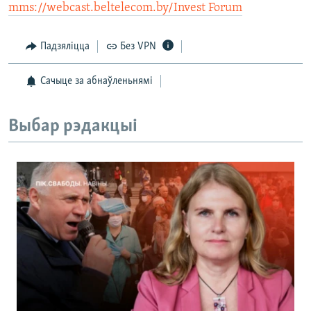
mms://webcast.beltelecom.by/Invest Forum
Падзяліцца
Без VPN
Сачыце за абнаўленьнямі
Выбар рэдакцыі