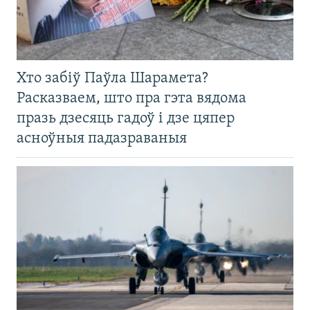
Хто забіў Паўла Шарамета?
Расказваем, што пра гэта вядома
празь дзесяць гадоў і дзе цяпер
асноўныя падазраваныя