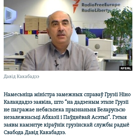
КУЛЬТУРА
МОВА
КАЛЯНДАР
НА ХВАЛЯХ СВАБОДЫ
Давід Какабадзэ
Намесьніца міністра замежных справаў Грузіі Ніно
Каландадзэ заявіла, што “на дадзеным этапе Грузіі
не пагражае небясьпека прызнаньня Беларусьсю
незалежнасьці Абхазіі і Паўднёвай Асэтыі”. Гэтыя
заявы камэнтуе кіраўнік грузінскай службы радыё
Свабода Давід Какабадзэ.