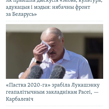
Як прайшла дыскусія «Мова, культура,
адукацыя і мэдыя: нябачны фронт
за Беларусь»
«Пастка 2020-га» зрабіла Лукашэнку
геапалітычным закладнікам Расеі, —
Карбалевіч