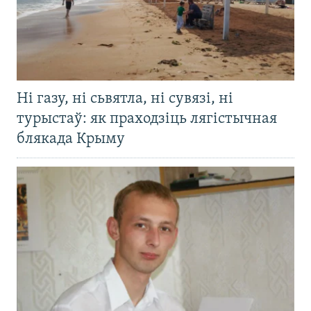
Ні газу, ні сьвятла, ні сувязі, ні
турыстаў: як праходзіць лягістычная
блякада Крыму