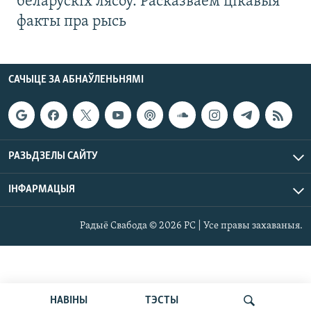
беларускіх лясоў. Расказваем цікавыя
факты пра рысь
САЧЫЦЕ ЗА АБНАЎЛЕНЬНЯМІ
РАЗЬДЗЕЛЫ САЙТУ
ІНФАРМАЦЫЯ
Радыё Свабода © 2026 РС | Усе правы захаваныя.
НАВІНЫ
ТЭСТЫ