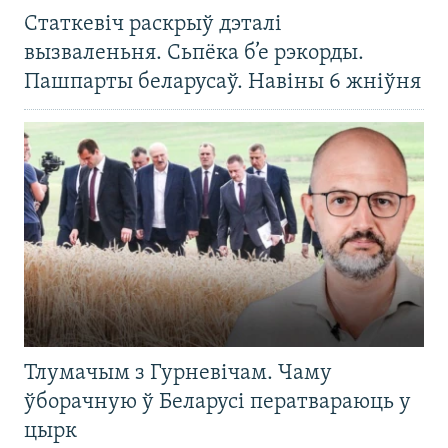
Статкевіч раскрыў дэталі
вызваленьня. Сьпёка б’е рэкорды.
Пашпарты беларусаў. Навіны 6 жніўня
Тлумачым з Гурневічам. Чаму
ўборачную ў Беларусі ператвараюць у
цырк