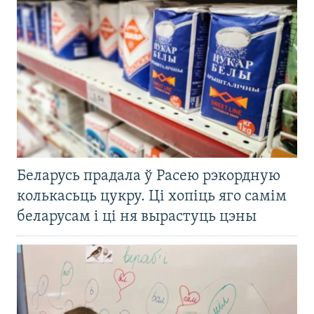
Беларусь прадала ў Расею рэкордную
колькасьць цукру. Ці хопіць яго самім
беларусам і ці ня вырастуць цэны