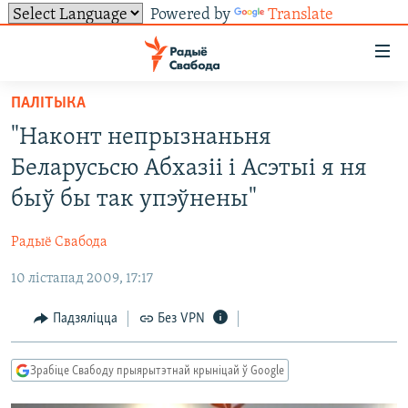
Powered by
Translate
Лінкі
ўнівэрсальнага
доступу
ПАЛІТЫКА
НАВІНЫ
Перайсьці
"Наконт непрызнаньня
да
ТОЛЬКІ НА СВАБОДЗЕ
УСЕ НАВІНЫ
Беларусьсю Абхазіі і Асэтыі я ня
галоўнага
СУВЯЗЬ
ВІДЭА І ФОТА
ТЭСТЫ
зьместу
быў бы так упэўнены"
Перайсьці
ПАДПІСАЦЦА
ЛЮДЗІ
БЛОГІ
АБЫСЬЦІ БЛЯКАВАНЬНЕ
да
Радыё Свабода
ПАЛІТЫКА
ГІСТОРЫЯ НА СВАБОДЗЕ
ПАДЗЯЛІЦЦА ІНФАРМАЦЫЯЙ
RSS
галоўнай
САЧЫЦЕ ЗА АБНАЎЛЕНЬНЯМІ
10 лістапад 2009, 17:17
навігацыі
ЭКАНОМІКА
ПАДКАСТЫ
ПАДКАСТЫ
Перайсьці
ВАЙНА
КНІГІ
FACEBOOK
Падзяліцца
Без VPN
да
БЕЛАРУСЫ НА ВАЙНЕ
АЎДЫЁКНІГІ
TWITTER
пошуку
Зрабіце Свабоду прыярытэтнай крыніцай ў Google
ПАЛІТВЯЗЬНІ
PREMIUM
Усе сайты РС/РСЭ