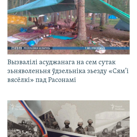
Вызвалілі асуджанага на сем сутак
зьняволеньня ўдзельніка зьезду «Сям’і
вясёлкі» пад Расонамі