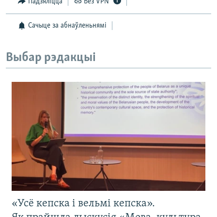
Падзяліцца
Без VPN
Сачыце за абнаўленьнямі
Выбар рэдакцыі
«Усё кепска і вельмі кепска».