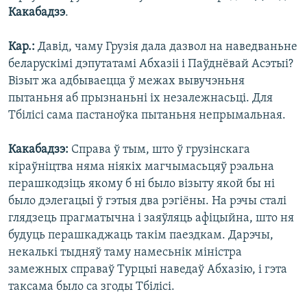
Какабадзэ
.
Кар.:
Давід, чаму Грузія дала дазвол на наведваньне
беларускімі дэпутатамі Абхазіі і Паўднёвай Асэтыі?
Візыт жа адбываецца ў межах вывучэньня
пытаньня аб прызнаньні іх незалежнасьці. Для
Тбілісі сама пастаноўка пытаньня непрымальная.
Какабадзэ:
Справа ў тым, што ў грузінскага
кіраўніцтва няма ніякіх магчымасьцяў рэальна
перашкодзіць якому б ні было візыту якой бы ні
было дэлегацыі ў гэтыя два рэгіёны. На рэчы сталі
глядзець прагматычна і заяўляць афіцыйна, што ня
будуць перашкаджаць такім паездкам. Дарэчы,
некалькі тыдняў таму намесьнік міністра
замежных справаў Турцыі наведаў Абхазію, і гэта
таксама было са згоды Тбілісі.