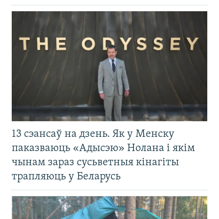
13 сэансаў на дзень. Як у Менску
паказваюць «Адысэю» Нолана і якім
чынам зараз сусьветныя кінагіты
трапляюць у Беларусь