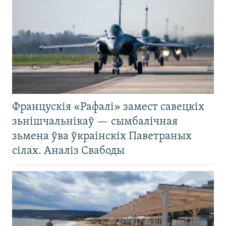
Францускія «Рафалі» замест савецкіх
зьнішчальнікаў — сымбалічная
зьмена ўва ўкраінскіх Паветраных
сілах. Аналіз Свабоды