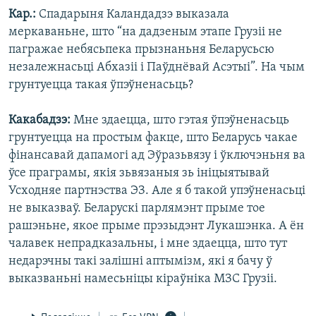
Кар.:
Спадарыня Каландадзэ выказала
меркаваньне, што “на дадзеным этапе Грузіі не
пагражае небясьпека прызнаньня Беларусьсю
незалежнасьці Абхазіі і Паўднёвай Асэтыі”. На чым
грунтуецца такая ўпэўненасьць?
Какабадзэ:
Мне здаецца, што гэтая ўпэўненасьць
грунтуецца на простым факце, што Беларусь чакае
фінансавай дапамогі ад Эўразьвязу і ўключэньня ва
ўсе праграмы, якія зьвязаныя зь ініцыятывай
Усходняе партнэства ЭЗ. Але я б такой упэўненасьці
не выказваў. Беларускі парлямэнт прыме тое
рашэньне, якое прыме прэзыдэнт Лукашэнка. А ён
чалавек непрадказальны, і мне здаецца, што тут
недарэчны такі залішні аптымізм, які я бачу ў
выказваньні намесьніцы кіраўніка МЗС Грузіі.