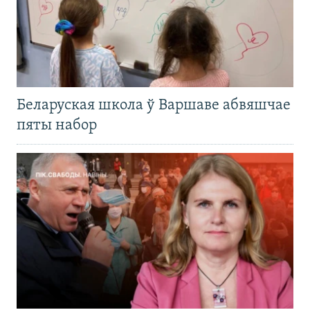
Беларуская школа ў Варшаве абвяшчае
пяты набор