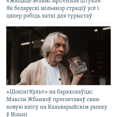
«Жыцьцё вельмі афігенная штука».
Як беларускі мільянэр страціў усё і
цяпер робіць хаткі для турыстаў
«ШокінгКульт» на барахолаўцы:
Максім Жбанкоў прэзэнтаваў сваю
новую кнігу на Кальварыйскім рынку
ў Вільні