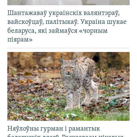
Шантажаваў украінскіх валянтэраў,
вайскоўцаў, палітыкаў. Украіна шукае
беларуса, які займаўся «чорным
піярам»
Няўлоўны гурман і рамантык