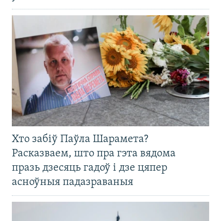
Хто забіў Паўла Шарамета?
Расказваем, што пра гэта вядома
празь дзесяць гадоў і дзе цяпер
асноўныя падазраваныя