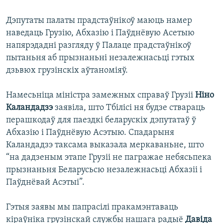
Дэпутаты палаты прадстаўнікоў маюць намер
наведаць Грузію, Абхазію і Паўднёвую Асетыю
напярэдадні разгляду ў Палаце прадстаўнікоў
пытаньня аб прызнаньні незалежнасьці гэтых
дзьвюх грузінскіх аўтаноміяў.
Намесьніца міністра замежных справаў Грузіі
Ніно
Каландадзэ
заявіла, што Тбілісі ня будзе ствараць
перашкодаў для паездкі беларускіх дэпутатаў ў
Абхазію і Паўднёвую Асэтыю. Спадарыня
Каландадзэ таксама выказала меркаваньне, што
“на дадзеным этапе Грузіі не пагражае небясьпека
прызнаньня Беларусьсю незалежнасьці Абхазіі і
Паўднёвай Асэтыі”.
Гэтыя заявы мы папрасілі пракамэнтаваць
кіраўніка грузінскай службы нашага радыё
Давіда