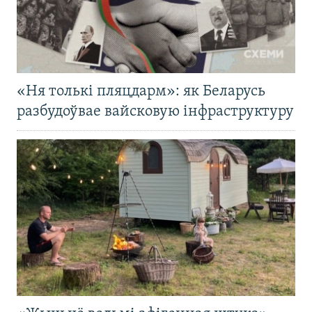
«Ня толькі пляцдарм»: як Беларусь
разбудоўвае вайсковую інфраструктуру