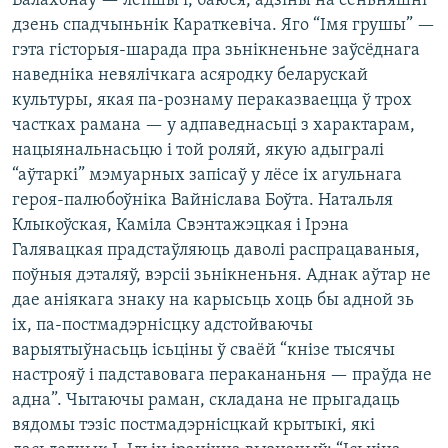
Балахонаў — лепшы і, баюся, адзіны на сёньняшні
дзень спадчыньнік Караткевіча. Яго “Імя грушы” —
гэта гісторыя-шарада пра зьнікненьне заўсёднага
наведніка невялічкага асяродку беларускай
культуры, якая па-рознаму пераказваецца ў трох
частках рамана — у адпаведнасьці з характарам,
нацыянальнасьцю і той роляй, якую адыгралі
“аўтаркі” мэмуарных запісаў у лёсе іх агульнага
героя-палюбоўніка Вайніслава Боўта. Натальля
Клыкоўская, Каміла Свэнтажэцкая і Ірэна
Галявацкая прадстаўляюць даволі распрацаваныя,
поўныя дэталяў, вэрсіі зьнікненьня. Аднак аўтар не
дае аніякага знаку на карысьць хоць бы адной зь
іх, па-постмадэрнісцку адстойваючы
варыятыўнасьць ісьціны ў сваёй “кнізе тысячы
настрояў і падставовага перакананьня — праўда не
адна”. Чытаючы раман, складана не прыгадаць
вядомы тэзіс постмадэрнісцкай крытыкі, які