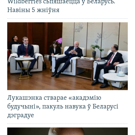
Wildberries сьпяшаецца ў Беларусь.
Навіны 5 жніўня
Лукашэнка стварае «акадэмію
будучыні», пакуль навука ў Беларусі
дэградуе