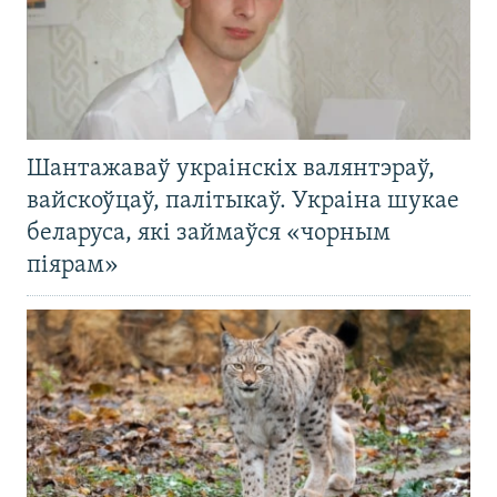
Шантажаваў украінскіх валянтэраў,
вайскоўцаў, палітыкаў. Украіна шукае
беларуса, які займаўся «чорным
піярам»