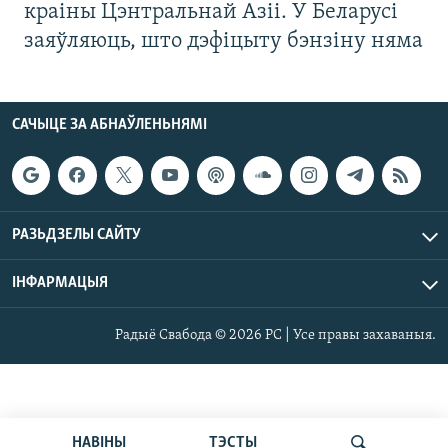
краіны Цэнтральнай Азіі. У Беларусі
заяўляюць, што дэфіцыту бэнзіну няма
САЧЫЦЕ ЗА АБНАЎЛЕНЬНЯМІ
РАЗЬДЗЕЛЫ САЙТУ
ІНФАРМАЦЫЯ
Радыё Свабода © 2026 РС | Усе правы захаваныя.
НАВІНЫ
ТЭСТЫ