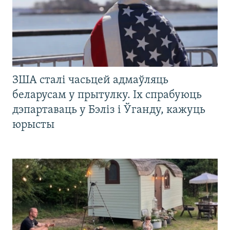
ЗША сталі часьцей адмаўляць
беларусам у прытулку. Іх спрабуюць
дэпартаваць у Бэліз і Ўганду, кажуць
юрысты