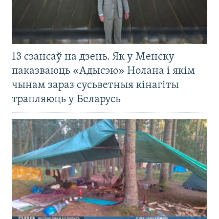
13 сэансаў на дзень. Як у Менску
паказваюць «Адысэю» Нолана і якім
чынам зараз сусьветныя кінагіты
трапляюць у Беларусь