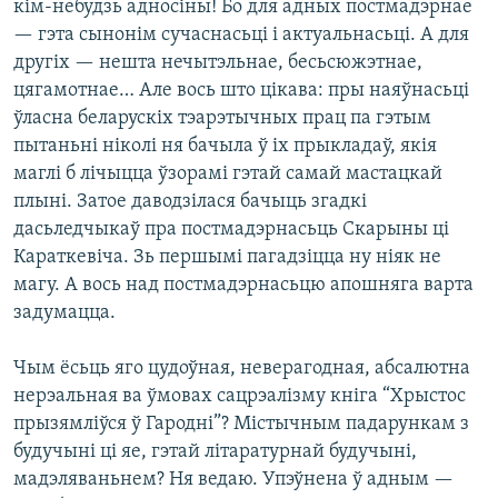
кім-небудзь адносіны! Бо для адных постмадэрнае
— гэта сынонім сучаснасьці і актуальнасьці. А для
другіх — нешта нечытэльнае, бесьсюжэтнае,
цягамотнае… Але вось што цікава: пры наяўнасьці
ўласна беларускіх тэарэтычных прац па гэтым
пытаньні ніколі ня бачыла ў іх прыкладаў, якія
маглі б лічыцца ўзорамі гэтай самай мастацкай
плыні. Затое даводзілася бачыць згадкі
дасьледчыкаў пра постмадэрнасьць Скарыны ці
Караткевіча. Зь першымі пагадзіцца ну ніяк не
магу. А вось над постмадэрнасьцю апошняга варта
задумацца.
Чым ёсьць яго цудоўная, неверагодная, абсалютна
нерэальная ва ўмовах сацрэалізму кніга “Хрыстос
прызямліўся ў Гародні”? Містычным падарункам з
будучыні ці яе, гэтай літаратурнай будучыні,
мадэляваньнем? Ня ведаю. Упэўнена ў адным —