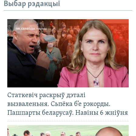
Выбар рэдакцыі
Статкевіч раскрыў дэталі
вызваленьня. Сьпёка б’е рэкорды.
Пашпарты беларусаў. Навіны 6 жніўня