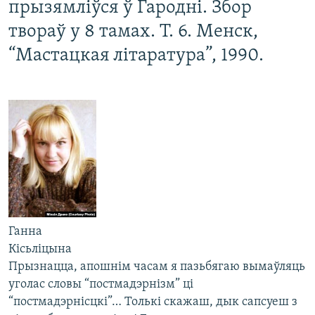
прызямліўся ў Гародні. Збор
КУЛЬТУРА
МОВА
твораў у 8 тамах. Т. 6. Менск,
КАЛЯНДАР
НА ХВАЛЯХ СВАБОДЫ
“Мастацкая літаратура”, 1990.
Ганна
Кісьліцына
Прызнацца, апошнім часам я пазьбягаю вымаўляць
уголас словы “постмадэрнізм” ці
“постмадэрнісцкі”… Толькі скажаш, дык сапсуеш з