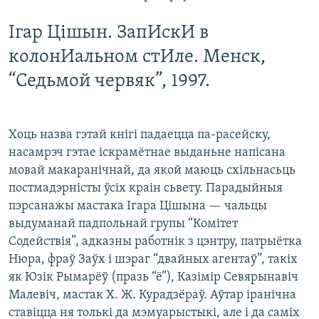
Ігар Цішын. ЗапИскИ в
колонИальном стИле. Менск,
“Седьмой червяк”, 1997.
Хоць назва гэтай кнігі падаецца па-расейску,
насамрэч гэтае іскрамётнае выданьне напісана
мовай макаранічнай, да якой маюць схільнасьць
постмадэрністы ўсіх краін сьвету. Парадыйныя
пэрсанажы мастака Ігара Цішына — чальцы
выдуманай падпольнай групы “Комітет
Содействія”, адказны работнік з цэнтру, патрыётка
Нюра, фраў Заўх і шэраг “двайных агентаў”, такіх
як Юзік Рымарёў (празь “ё”), Казімір Севярынавіч
Малевіч, мастак Х. Ж. Курадзёраў. Аўтар іранічна
ставіцца ня толькі да мэмуарыстыкі, але і да саміх