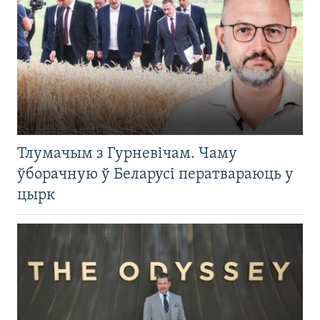
Тлумачым з Гурневічам. Чаму
ўборачную ў Беларусі ператвараюць у
цырк