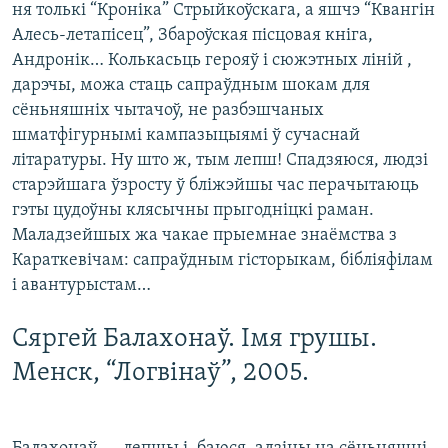
ня толькі “Кроніка” Стрыйкоўскага, а яшчэ “Квангін
Алесь-летапісец”, Збароўская пісцовая кніга,
Андронік… Колькасьць герояў і сюжэтных ліній ,
дарэчы, можа стаць сапраўдным шокам для
сёньняшніх чытачоў, не разбэшчаных
шматфігурнымі кампазыцыямі ў сучаснай
літаратуры. Ну што ж, тым лепш! Спадзяюся, людзі
старэйшага ўзросту ў бліжэйшы час перачытаюць
гэты цудоўны клясычны прыгодніцкі раман.
Маладзейшых жа чакае прыемнае знаёмства з
Караткевічам: сапраўдным гісторыкам, бібліяфілам
і авантурыстам…
Сяргей Балахонаў. Імя грушы.
Менск, “Логвінаў”, 2005.