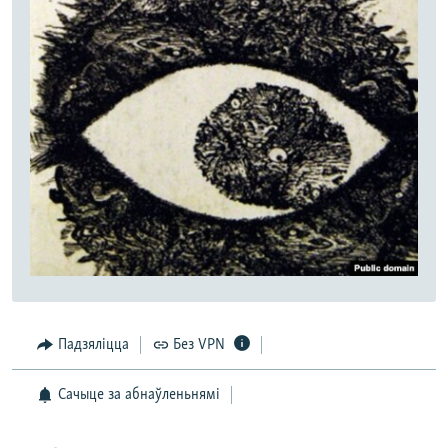
Падзяліцца
Без VPN
Сачыце за абнаўленьнямі