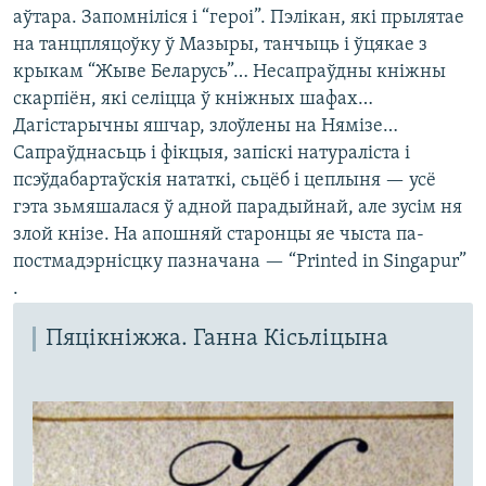
аўтара. Запомніліся і “героі”. Пэлікан, які прылятае
на танцпляцоўку ў Мазыры, танчыць і ўцякае з
крыкам “Жыве Беларусь”… Несапраўдны кніжны
скарпіён, які селіцца ў кніжных шафах…
Дагістарычны яшчар, злоўлены на Нямізе…
Сапраўднасьць і фікцыя, запіскі натураліста і
псэўдабартаўскія нататкі, сьцёб і цеплыня — усё
гэта зьмяшалася ў адной парадыйнай, але зусім ня
злой кнізе. На апошняй старонцы яе чыста па-
постмадэрнісцку пазначана — “Printed in Singapur”
.
Пяцікніжжа. Ганна Кісьліцына