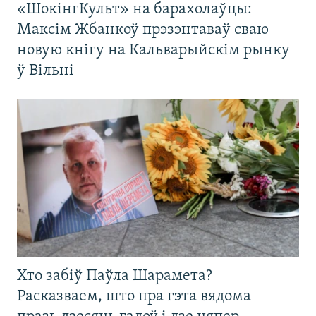
«ШокінгКульт» на барахолаўцы:
Максім Жбанкоў прэзэнтаваў сваю
новую кнігу на Кальварыйскім рынку
ў Вільні
Хто забіў Паўла Шарамета?
Расказваем, што пра гэта вядома