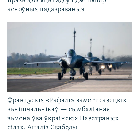
празь дзесяць гадоў і дзе цяпер
асноўныя падазраваныя
Францускія «Рафалі» замест савецкіх
зьнішчальнікаў — сымбалічная
зьмена ўва ўкраінскіх Паветраных
сілах. Аналіз Свабоды