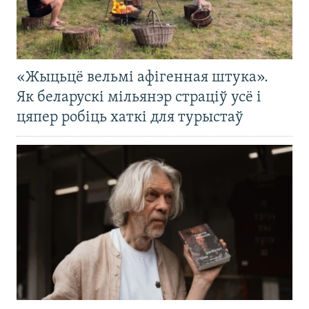
«Жыцьцё вельмі афігенная штука».
Як беларускі мільянэр страціў усё і
цяпер робіць хаткі для турыстаў