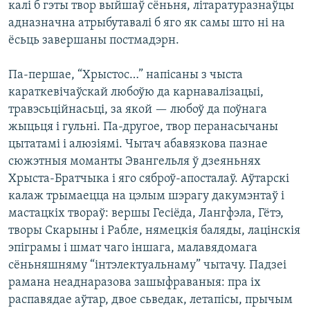
калі б гэты твор выйшаў сёньня, літаратуразнаўцы
адназначна атрыбутавалі б яго як самы што ні на
ёсьць завершаны постмадэрн.
Па-першае, “Хрыстос…” напісаны з чыста
караткевічаўскай любоўю да карнавалізацыі,
травэсьційнасьці, за якой — любоў да поўнага
жыцьця і гульні. Па-другое, твор перанасычаны
цытатамі і алюзіямі. Чытач абавязкова пазнае
сюжэтныя моманты Эвангельля ў дзеяньнях
Хрыста-Братчыка і яго сяброў-апосталаў. Аўтарскі
калаж трымаецца на цэлым шэрагу дакумэнтаў і
мастацкіх твораў: вершы Гесіёда, Лангфэла, Гётэ,
творы Скарыны і Рабле, нямецкія баляды, лацінскія
эпіграмы і шмат чаго іншага, малавядомага
сёньняшняму “інтэлектуальнаму” чытачу. Падзеі
рамана неаднаразова зашыфраваныя: пра іх
распавядае аўтар, двое сьведак, летапісы, прычым