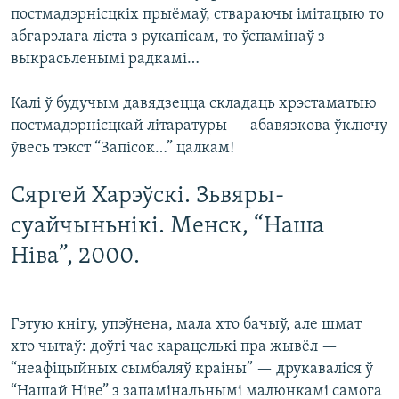
постмадэрнісцкіх прыёмаў, ствараючы імітацыю то
абгарэлага ліста з рукапісам, то ўспамінаў з
выкрасьленымі радкамі…
Калі ў будучым давядзецца складаць хрэстаматыю
постмадэрнісцкай літаратуры — абавязкова ўключу
ўвесь тэкст “Запісок…” цалкам!
Сяргей Харэўскі. Зьвяры-
суайчыньнікі. Менск, “Наша
Ніва”, 2000.
Гэтую кнігу, упэўнена, мала хто бачыў, але шмат
хто чытаў: доўгі час карацелькі пра жывёл —
“неафіцыйных сымбаляў краіны” — друкаваліся ў
“Нашай Ніве” з запамінальнымі малюнкамі самога