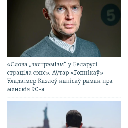
«Слова „экстрэмізм“ у Беларусі
страціла сэнс». Аўтар «Гопнікаў»
Уладзімер Казлоў напісаў раман пра
менскія 90-я