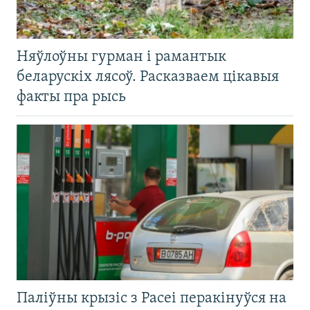
Няўлоўны гурман і рамантык
беларускіх лясоў. Расказваем цікавыя
факты пра рысь
Паліўны крызіс з Расеі перакінуўся на