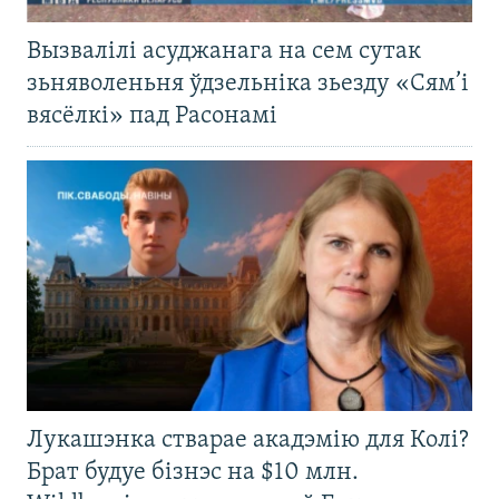
Вызвалілі асуджанага на сем сутак
зьняволеньня ўдзельніка зьезду «Сям’і
вясёлкі» пад Расонамі
Лукашэнка стварае акадэмію для Колі?
Брат будуе бізнэс на $10 млн.