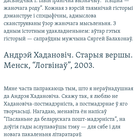
дасьледчык І. Ільін іранічна вызначыў: “Ісьціна —
жаночага роду”. Кожная з вэрсій таямнічай гісторыі
дэманструе і спэцыфічны, адмыслова
сканструяваны ўзор жаночага мысьленьня. З
адным істотным удакладненьнем: аўтар гэтых
гісторый — сапраўдны мужчына Сяргей Балахонаў.
Андрэй Хадановіч. Старыя вершы.
Менск, “Логвінаў”, 2003.
Мяне часта папракаюць тым, што я нераўнадушная
да Андрэя Хадановіча. Скажу так, я люблю не
Хадановіча-постмадэрніста, а постмадэрнае ў яго
творчасьці. Нагадаю, менавіта ён напісаў
“Пасланьне да беларускага пошт-мадэрніста”, на
доўгія гады аслупаваўшы тэму — для сябе і для
новага пакаленьня літаратараў.