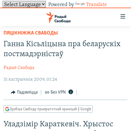
Powered by
Translate
Лінкі
ўнівэрсальнага
доступу
ПЯЦІКНІЖЖА СВАБОДЫ
НАВІНЫ
Перайсьці
Ганна Кісьліцына пра беларускіх
да
ТОЛЬКІ НА СВАБОДЗЕ
УСЕ НАВІНЫ
постмадэрністаў
галоўнага
СУВЯЗЬ
ВІДЭА І ФОТА
ТЭСТЫ
зьместу
Радыё Свабода
Перайсьці
ПАДПІСАЦЦА
ЛЮДЗІ
БЛОГІ
АБЫСЬЦІ БЛЯКАВАНЬНЕ
да
31 кастрычнік 2009, 01:24
ПАЛІТЫКА
ГІСТОРЫЯ НА СВАБОДЗЕ
ПАДЗЯЛІЦЦА ІНФАРМАЦЫЯЙ
RSS
галоўнай
САЧЫЦЕ ЗА АБНАЎЛЕНЬНЯМІ
навігацыі
ЭКАНОМІКА
ПАДКАСТЫ
ПАДКАСТЫ
Падзяліцца
Без VPN
Перайсьці
ВАЙНА
КНІГІ
FACEBOOK
да
Зрабіце Свабоду прыярытэтнай крыніцай ў Google
БЕЛАРУСЫ НА ВАЙНЕ
АЎДЫЁКНІГІ
TWITTER
пошуку
Уладзімір Караткевіч. Хрыстос
ПАЛІТВЯЗЬНІ
PREMIUM
Усе сайты РС/РСЭ