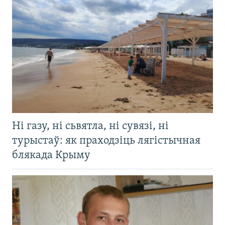
Ні газу, ні сьвятла, ні сувязі, ні
турыстаў: як праходзіць лягістычная
блякада Крыму