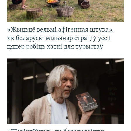
«Жыцьцё вельмі афігенная штука».
Як беларускі мільянэр страціў усё і
цяпер робіць хаткі для турыстаў