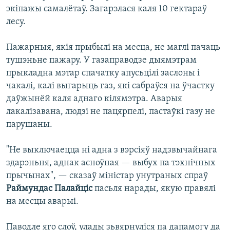
экіпажы самалётаў. Загарэлася каля 10 гектараў
лесу.
Пажарныя, якія прыбылі на месца, не маглі пачаць
тушэньне пажару. У газаправодзе дыямэтрам
прыкладна мэтар спачатку апусьцілі заслоны і
чакалі, калі выгарыць газ, які сабраўся на ўчастку
даўжынёй каля аднаго кілямэтра. Аварыя
лакалізавана, людзі не пацярпелі, пастаўкі газу не
парушаны.
"Не выключаецца ні адна з вэрсіяў надзвычайнага
здарэньня, аднак асноўная — выбух па тэхнічных
прычынах", — сказаў міністар унутраных спраў
Раймундас Палайціс
пасьля нарады, якую правялі
на месцы аварыі.
Паводле яго слоў, улады зьвярнуліся па дапамогу да