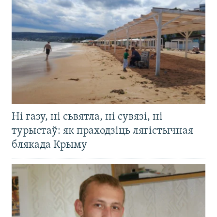
Ні газу, ні сьвятла, ні сувязі, ні
турыстаў: як праходзіць лягістычная
блякада Крыму