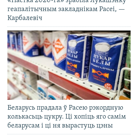
«Пастка 2020-га» зрабіла Лукашэнку
геапалітычным закладнікам Расеі, —
Карбалевіч
Беларусь прадала ў Расею рэкордную
колькасьць цукру. Ці хопіць яго самім
беларусам і ці ня вырастуць цэны