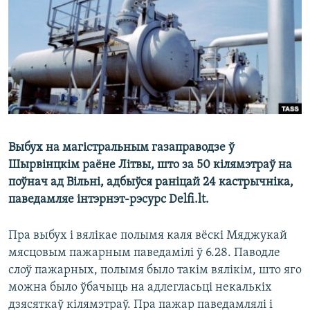
КУЛЬТУРА
МОВА
КАЛЯНДАР
НА ХВАЛЯХ СВАБОДЫ
Выбух на магістральным газаправодзе ў
Шырвінцкім раёне Літвы, што за 50 кілямэтраў на
поўнач ад Вільні, адбыўся раніцай 24 кастрычніка,
паведамляе інтэрнэт-рэсурс Delfi.lt.
Пра выбух і вялікае полымя каля вёскі Мяджукай
мясцовым пажарным паведамілі ў 6.28. Паводле
слоў пажарных, полымя было такім вялікім, што яго
можна было ўбачыць на адлегласьці некалькіх
дзясяткаў кілямэтраў. Пра пажар паведамлялі і