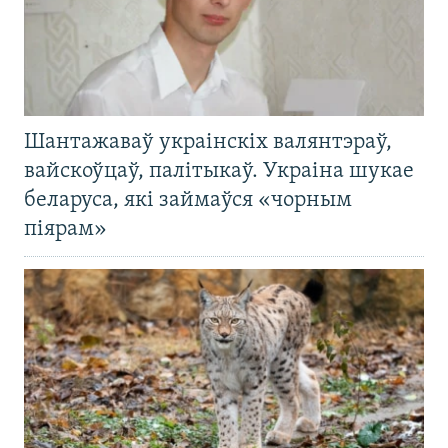
Шантажаваў украінскіх валянтэраў,
вайскоўцаў, палітыкаў. Украіна шукае
беларуса, які займаўся «чорным
піярам»