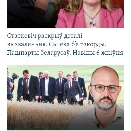
Статкевіч раскрыў дэталі
вызваленьня. Сьпёка б’е рэкорды.
Пашпарты беларусаў. Навіны 6 жніўня