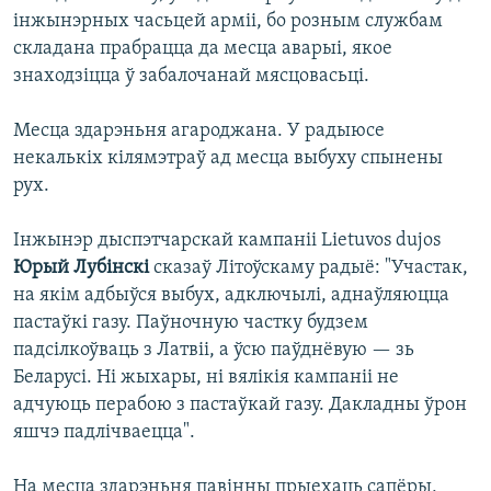
інжынэрных часьцей арміі, бо розным службам
складана прабрацца да месца аварыі, якое
знаходзіцца ў забалочанай мясцовасьці.
Месца здарэньня агароджана. У радыюсе
некалькіх кілямэтраў ад месца выбуху спынены
рух.
Інжынэр дыспэтчарскай кампаніі Lietuvos dujos
Юрый Лубінскі
сказаў Літоўскаму радыё: "Участак,
на якім адбыўся выбух, адключылі, аднаўляюцца
пастаўкі газу. Паўночную частку будзем
падсілкоўваць з Латвіі, а ўсю паўднёвую — зь
Беларусі. Ні жыхары, ні вялікія кампаніі не
адчуюць перабою з пастаўкай газу. Дакладны ўрон
яшчэ падлічваецца".
На месца здарэньня павінны прыехаць сапёры,