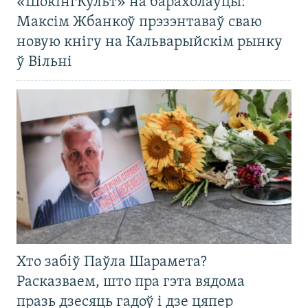
«ШокінгКульт» на барахолаўцы:
Максім Жбанкоў прэзэнтаваў сваю
новую кнігу на Кальварыйскім рынку
ў Вільні
Хто забіў Паўла Шарамета?
Расказваем, што пра гэта вядома
празь дзесяць гадоў і дзе цяпер