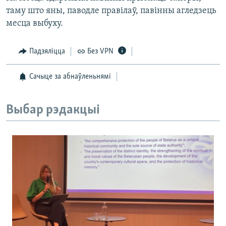
таму што яны, паводле правілаў, павінны агледзець
месца выбуху.
Падзяліцца
Без VPN
Сачыце за абнаўленьнямі
Выбар рэдакцыі