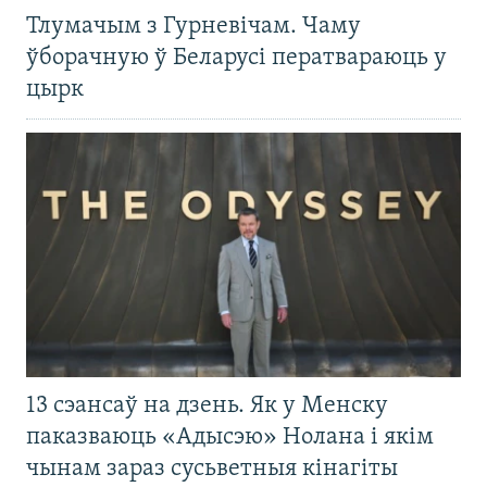
Тлумачым з Гурневічам. Чаму
ўборачную ў Беларусі ператвараюць у
цырк
13 сэансаў на дзень. Як у Менску
паказваюць «Адысэю» Нолана і якім
чынам зараз сусьветныя кінагіты