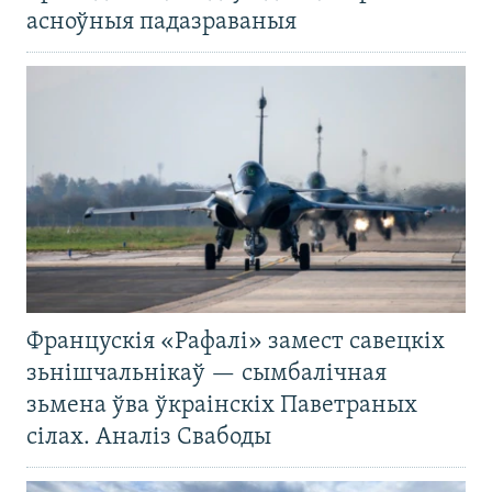
асноўныя падазраваныя
Францускія «Рафалі» замест савецкіх
зьнішчальнікаў — сымбалічная
зьмена ўва ўкраінскіх Паветраных
сілах. Аналіз Свабоды