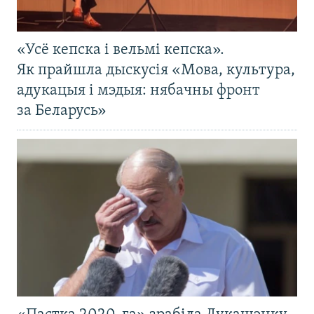
«Усё кепска і вельмі кепска».
Як прайшла дыскусія «Мова, культура,
адукацыя і мэдыя: нябачны фронт
за Беларусь»