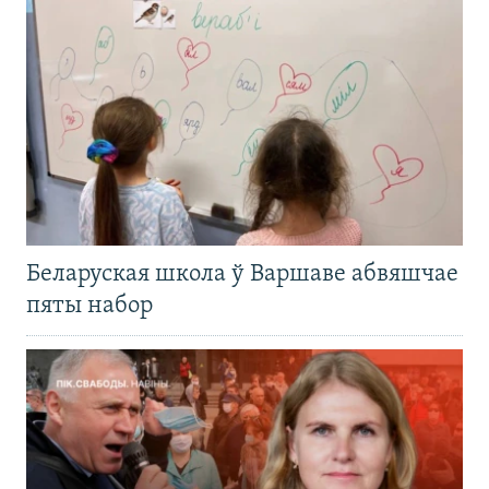
Беларуская школа ў Варшаве абвяшчае
пяты набор