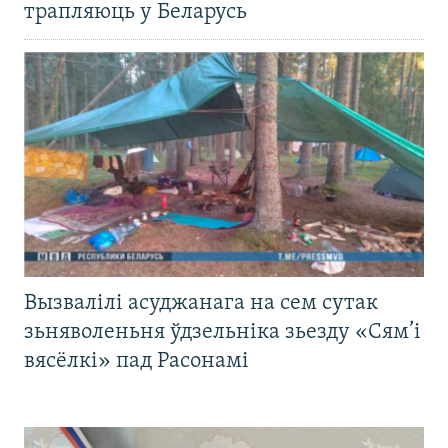
трапляюць у Беларусь
Вызвалілі асуджанага на сем сутак
зьняволеньня ўдзельніка зьезду «Сям’і
вясёлкі» пад Расонамі