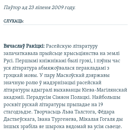
Паўтор ад 23 ліпеня 2009 году.
СЛУХАЦЬ:
Вячаслаў Ракіцкі:
Расейскую літаратуру
запачаткавала прыйсьце хрысьціянства на землі
Русі. Першымі кніжнікамі былі грэкі, і пэўны час
уся літаратура абмяжоўвалася перакладамі з
грэцкай мовы. У пару Маскоўскай дзяржавы
значную ролю ў мадэрнізацыі расейскай
літаратуры адыгралі выхаванцы Кіева-Магілянскай
акадэміі. Перадусім Сімяон Полацкі. Найбольшы
росквіт рускай літаратуры прыпадае на 19
стагодзьдзе. Творчасьць Льва Талстога, Фёдара
Дастаеўскага, Івана Тургенева, Мікалая Гогаля ды
іншых зрабіла яе шырока вядомай ва усім сьвеце.