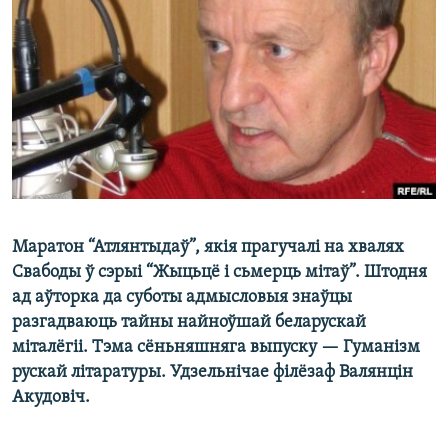
КУЛЬТУРА
МОВА
КАЛЯНДАР
НА ХВАЛЯХ СВАБОДЫ
Маратон “Атлянтыдаў”, якія прагучалі на хвалях
Свабоды ў сэрыі “Жыцьцё і сьмерць мітаў”. Штодня
ад аўторка да суботы адмысловыя знаўцы
разгадваюць тайны найноўшай беларускай
міталёгіі. Тэма сёньняшняга выпуску — Гуманізм
рускай літаратуры. Удзельнічае філёзаф Валянцін
Акудовіч.