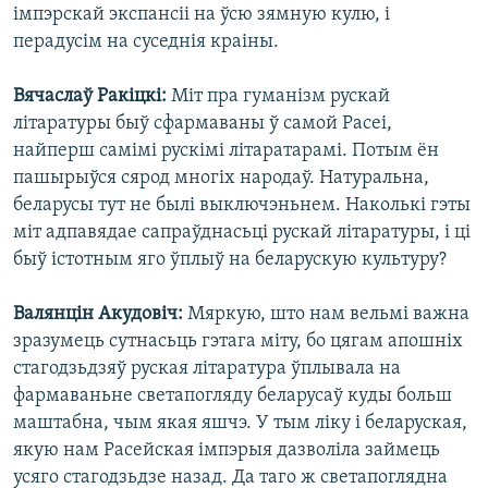
імпэрскай экспансіі на ўсю зямную кулю, і
перадусім на суседнія краіны.
Вячаслаў Ракіцкі:
Міт пра гуманізм рускай
літаратуры быў сфармаваны ў самой Расеі,
найперш самімі рускімі літаратарамі. Потым ён
пашырыўся сярод многіх народаў. Натуральна,
беларусы тут не былі выключэньнем. Наколькі гэты
міт адпавядае сапраўднасьці рускай літаратуры, і ці
быў істотным яго ўплыў на беларускую культуру?
Валянцін Акудовіч:
Мяркую, што нам вельмі важна
зразумець сутнасьць гэтага міту, бо цягам апошніх
стагодзьдзяў руская літаратура ўплывала на
фармаваньне светапогляду беларусаў куды больш
маштабна, чым якая яшчэ. У тым ліку і беларуская,
якую нам Расейская імпэрыя дазволіла займець
усяго стагодзьдзе назад. Да таго ж светапоглядна