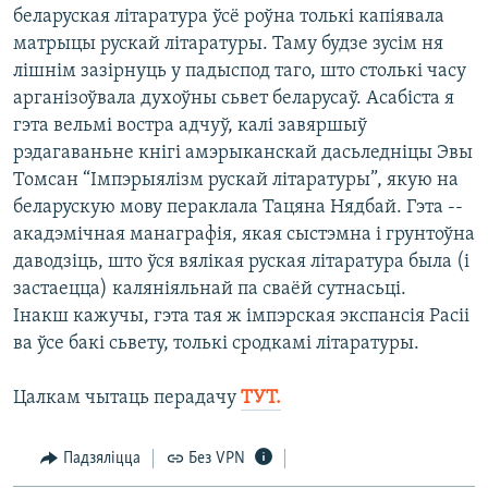
беларуская літаратура ўсё роўна толькі капіявала
матрыцы рускай літаратуры. Таму будзе зусім ня
лішнім зазірнуць у падыспод таго, што столькі часу
арганізоўвала духоўны сьвет беларусаў. Асабіста я
гэта вельмі востра адчуў, калі завяршыў
рэдагаваньне кнігі амэрыканскай дасьледніцы Эвы
Томсан “Імпэрыялізм рускай літаратуры”, якую на
беларускую мову пераклала Тацяна Нядбай. Гэта --
акадэмічная манаграфія, якая сыстэмна і грунтоўна
даводзіць, што ўся вялікая руская літаратура была (і
застаецца) каляніяльнай па сваёй сутнасьці.
Інакш кажучы, гэта тая ж імпэрская экспансія Расіі
ва ўсе бакі сьвету, толькі сродкамі літаратуры.
Цалкам чытаць перадачу
ТУТ.
Падзяліцца
Без VPN