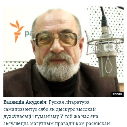
Валянцін Акудовіч:
Руская літаратура
самапрэзэнтуе сябе як дыскурс высокай
духоўнасьці і гуманізму У той жа час яна
зьяўляецца магутным правадніком расейскай