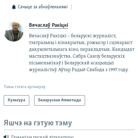
Сачыце за абнаўленьнямі
Вячаслаў Ракіцкі
Вячаслаў Ракіцкі – беларускі журналіст,
тэатральны і кінакрытык, рэжысэр і сцэнарыст
дакумэнтальнага кіно, перакладчык. Кандыдат
мастацтвазнаўства. Сябра Саюзу беларускіх
пісьменьнікаў і Беларускай асацыяцыі
журналістаў. Аўтар Радыё Свабода з 1997 году.
Тэмы гэтага артыкулу
Культура
Беларуская Атлянтыда
Яшчэ на гэтую тэму
Гуманізм рускай літаратуры