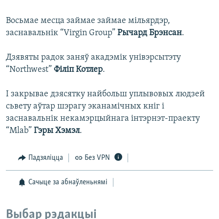
Восьмае месца займае займае мільярдэр,
заснавальнік “Virgin Group”
Рычард Брэнсан
.
Дзявяты радок заняў акадэмік унівэрсытэту
“Northwest”
Філіп Котлер
.
І закрывае дзясятку найбольш уплывовых людзей
сьвету аўтар шэрагу эканамічных кніг і
заснавальнік некамэрцыйнага інтэрнэт-праекту
“Mlab”
Гэры Хэмэл
.
Падзяліцца
Без VPN
Сачыце за абнаўленьнямі
Выбар рэдакцыі