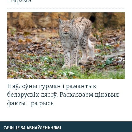
піярам»
Няўлоўны гурман і рамантык
беларускіх лясоў. Расказваем цікавыя
факты пра рысь
САЧЫЦЕ ЗА АБНАЎЛЕНЬНЯМІ