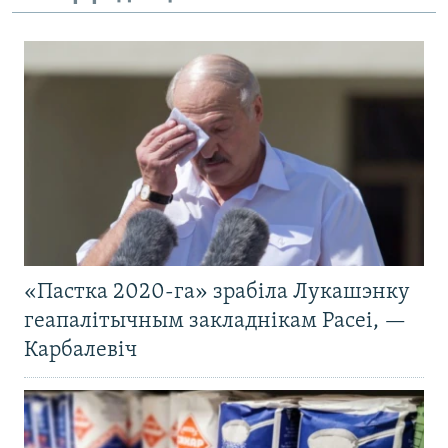
«Пастка 2020-га» зрабіла Лукашэнку
геапалітычным закладнікам Расеі, —
Карбалевіч