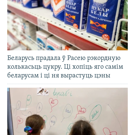
Беларусь прадала ў Расею рэкордную
колькасьць цукру. Ці хопіць яго самім
беларусам і ці ня вырастуць цэны