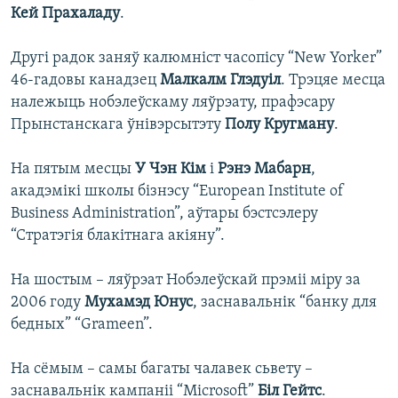
Кей Прахаладу
.
Другі радок заняў калюмніст часопісу “New Yorker”
46-гадовы канадзец
Малкалм Глэдуіл
. Трэцяе месца
належыць нобэлеўскаму ляўрэату, прафэсару
Прынстанскага ўнівэрсытэту
Полу Кругману
.
На пятым месцы
У Чэн Кім
і
Рэнэ Мабарн
,
акадэмікі школы бізнэсу “European Institute of
Business Administration”, аўтары бэстсэлеру
“Стратэгія блакітнага акіяну”.
На шостым – ляўрэат Нобэлеўскай прэміі міру за
2006 году
Мухамэд Юнус
, заснавальнік “банку для
бедных” “Grameen”.
На сёмым – самы багаты чалавек сьвету –
заснавальнік кампаніі “Microsoft”
Біл Гейтс
.