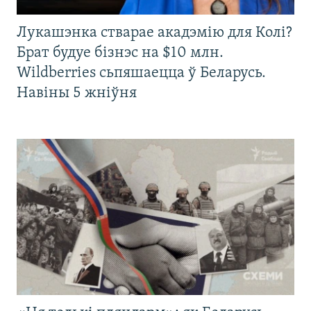
Лукашэнка стварае акадэмію для Колі?
Брат будуе бізнэс на $10 млн.
Wildberries сьпяшаецца ў Беларусь.
Навіны 5 жніўня