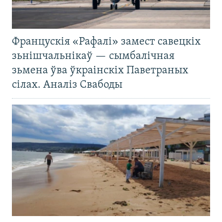
Францускія «Рафалі» замест савецкіх
зьнішчальнікаў — сымбалічная
зьмена ўва ўкраінскіх Паветраных
сілах. Аналіз Свабоды