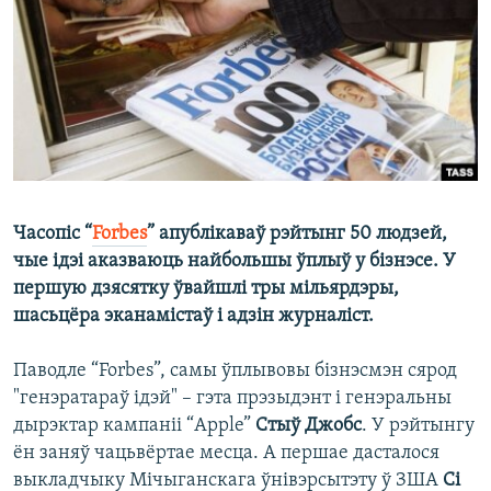
КУЛЬТУРА
МОВА
КАЛЯНДАР
НА ХВАЛЯХ СВАБОДЫ
Часопіс “
Forbes
” апублікаваў рэйтынг 50 людзей,
чые ідэі аказваюць найбольшы ўплыў у бізнэсе. У
першую дзясятку ўвайшлі тры мільярдэры,
шасьцёра эканамістаў і адзін журналіст.
Паводле “Forbes”, самы ўплывовы бізнэсмэн сярод
"генэратараў ідэй" – гэта прэзыдэнт і генэральны
дырэктар кампаніі “Apple”
Стыў Джобс
. У рэйтынгу
ён заняў чацьвёртае месца. А першае дасталося
выкладчыку Мічыганскага ўнівэрсытэту ў ЗША
Сі