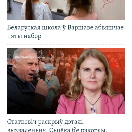
Беларуская школа ў Варшаве абвяшчае
пяты набор
Статкевіч раскрыў дэталі
вызваленьня. Сьпёка б’е рэкорды.