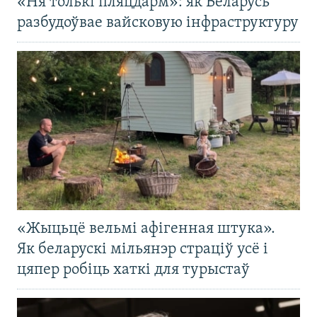
«Ня толькі пляцдарм»: як Беларусь
разбудоўвае вайсковую інфраструктуру
«Жыцьцё вельмі афігенная штука».
Як беларускі мільянэр страціў усё і
цяпер робіць хаткі для турыстаў