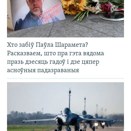
Хто забіў Паўла Шарамета?
Расказваем, што пра гэта вядома
празь дзесяць гадоў і дзе цяпер
асноўныя падазраваныя