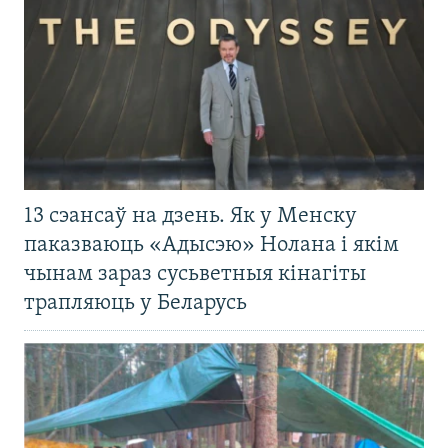
13 сэансаў на дзень. Як у Менску
паказваюць «Адысэю» Нолана і якім
чынам зараз сусьветныя кінагіты
трапляюць у Беларусь