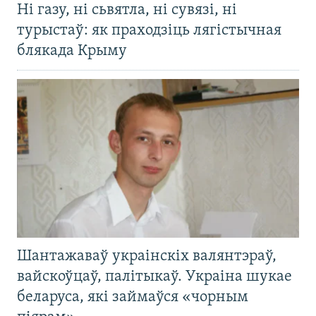
Ні газу, ні сьвятла, ні сувязі, ні
турыстаў: як праходзіць лягістычная
блякада Крыму
Шантажаваў украінскіх валянтэраў,
вайскоўцаў, палітыкаў. Украіна шукае
беларуса, які займаўся «чорным