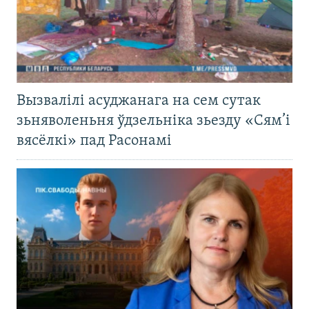
Вызвалілі асуджанага на сем сутак
зьняволеньня ўдзельніка зьезду «Сям’і
вясёлкі» пад Расонамі