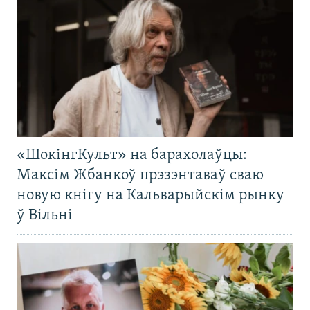
«ШокінгКульт» на барахолаўцы:
Максім Жбанкоў прэзэнтаваў сваю
новую кнігу на Кальварыйскім рынку
ў Вільні