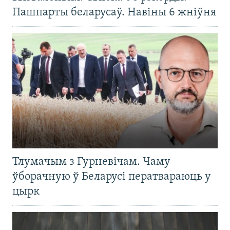
Пашпарты беларусаў. Навіны 6 жніўня
Тлумачым з Гурневічам. Чаму
ўборачную ў Беларусі ператвараюць у
цырк