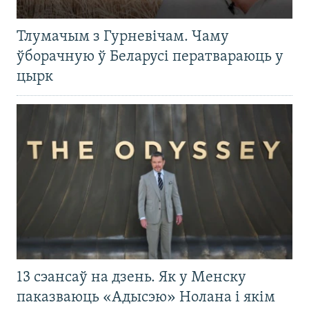
Тлумачым з Гурневічам. Чаму
ўборачную ў Беларусі ператвараюць у
цырк
13 сэансаў на дзень. Як у Менску
паказваюць «Адысэю» Нолана і якім