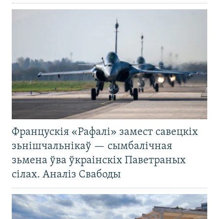
Францускія «Рафалі» замест савецкіх
зьнішчальнікаў — сымбалічная
зьмена ўва ўкраінскіх Паветраных
сілах. Аналіз Свабоды