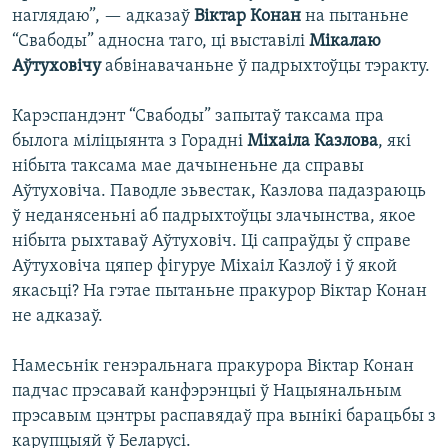
наглядаю”, — адказаў
Віктар Конан
на пытаньне
“Свабоды” адносна таго, ці выставілі
Мікалаю
Аўтуховічу
абвінавачаньне ў падрыхтоўцы тэракту.
Карэспандэнт “Свабоды” запытаў таксама пра
былога міліцыянта з Горадні
Міхаіла Казлова
, які
нібыта таксама мае дачыненьне да справы
Аўтуховіча. Паводле зьвестак, Казлова падазраюць
ў неданясеньні аб падрыхтоўцы злачынства, якое
нібыта рыхтаваў Аўтуховіч. Ці сапраўды ў справе
Аўтуховіча цяпер фігуруе Міхаіл Казлоў і ў якой
якасьці? На гэтае пытаньне пракурор Віктар Конан
не адказаў.
Намесьнік генэральнага пракурора Віктар Конан
падчас прэсавай канфэрэнцыі ў Нацыянальным
прэсавым цэнтры распавядаў пра вынікі барацьбы з
карупцыяй ў Беларусі.