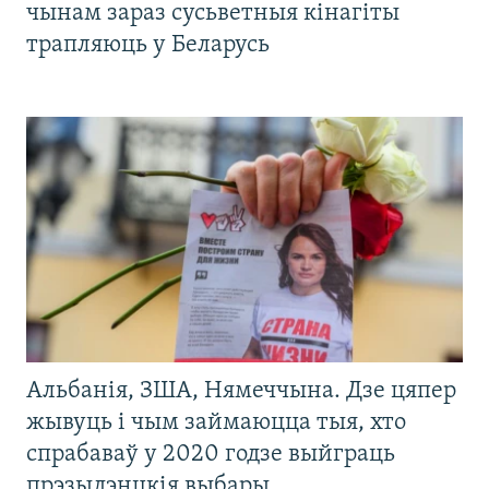
чынам зараз сусьветныя кінагіты
трапляюць у Беларусь
Альбанія, ЗША, Нямеччына. Дзе цяпер
жывуць і чым займаюцца тыя, хто
спрабаваў у 2020 годзе выйграць
прэзыдэнцкія выбары