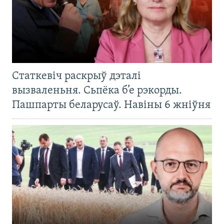
Статкевіч раскрыў дэталі
вызваленьня. Сьпёка б’е рэкорды.
Пашпарты беларусаў. Навіны 6 жніўня