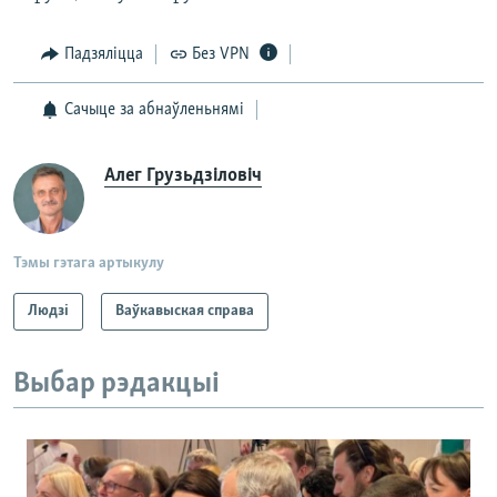
Падзяліцца
Без VPN
Сачыце за абнаўленьнямі
Алег Грузьдзіловіч
Тэмы гэтага артыкулу
Людзі
Ваўкавыская справа
Выбар рэдакцыі