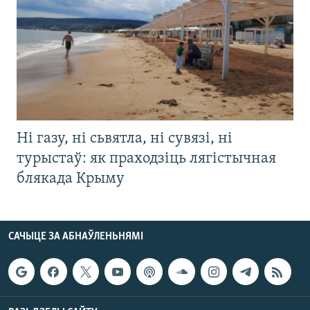
Ні газу, ні сьвятла, ні сувязі, ні
турыстаў: як праходзіць лягістычная
блякада Крыму
САЧЫЦЕ ЗА АБНАЎЛЕНЬНЯМІ