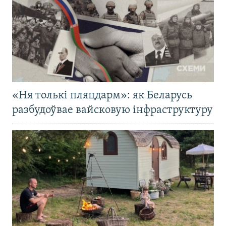
«Ня толькі пляцдарм»: як Беларусь
разбудоўвае вайсковую інфраструктуру