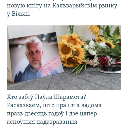
новую кнігу на Кальварыйскім рынку
ў Вільні
Хто забіў Паўла Шарамета?
Расказваем, што пра гэта вядома
празь дзесяць гадоў і дзе цяпер
асноўныя падазраваныя