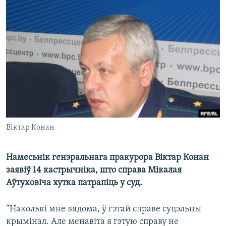
КУЛЬТУРА
МОВА
КАЛЯНДАР
НА ХВАЛЯХ СВАБОДЫ
Віктар Конан
Намесьнік генэральнага пракурора Віктар Конан
заявіў 14 кастрычніка, што справа Мікалая
Аўтуховіча хутка патрапіць у суд.
“Наколькі мне вядома, ў гэтай справе суцэльны
крымінал. Але менавіта я гэтую справу не