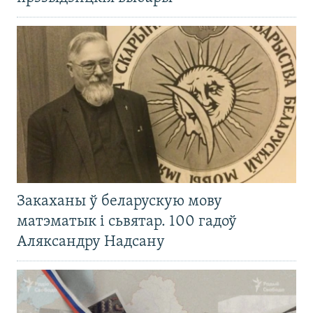
Закаханы ў беларускую мову
матэматык і сьвятар. 100 гадоў
Аляксандру Надсану