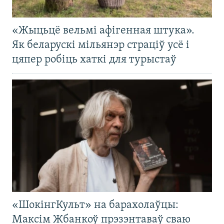
«Жыцьцё вельмі афігенная штука».
Як беларускі мільянэр страціў усё і
цяпер робіць хаткі для турыстаў
«ШокінгКульт» на барахолаўцы:
Максім Жбанкоў прэзэнтаваў сваю