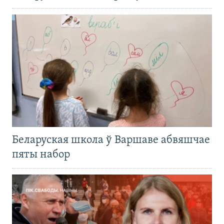
Беларуская школа ў Варшаве абвяшчае
пяты набор