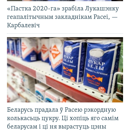
«Пастка 2020-га» зрабіла Лукашэнку
геапалітычным закладнікам Расеі, —
Карбалевіч
Беларусь прадала ў Расею рэкордную
колькасьць цукру. Ці хопіць яго самім
беларусам і ці ня вырастуць цэны