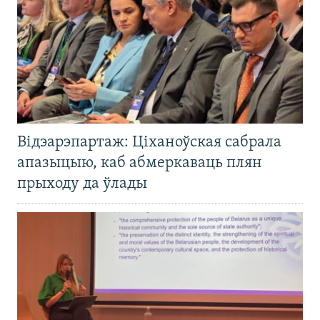
Відэарэпартаж: Ціханоўская сабрала
апазыцыю, каб абмеркаваць плян
прыходу да ўлады