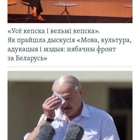
«Усё кепска і вельмі кепска».
Як прайшла дыскусія «Мова, культура,
адукацыя і мэдыя: нябачны фронт
за Беларусь»