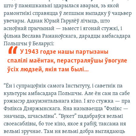
што ў памяшканьні здарылася аварыя, зь якой
рамонтнікі справяцца ў лепшым выпадку ў чацьвер
увечары. Аднак Юрый Гарулёў лічыць, што
асноўнай прычынай — зьмест і ягонай стужкі, і
фільма Веслава Раманоўскага, дарадцы амбасадара
Польшчы ў Беларусі:
У 1943 годзе нашы партызаны
спалілі маёнтак, перастраляўшы ўвогуле
ўсіх людзей, якія там былі...
“Ён і супрацоўнік самога Інстытуту, і саветнік па
культуры амбасадара Польшчы. Але ён сам па сабе
рэжысэр дакумэнтальнага кіно. І яго стужка — пра
Фэлікса Дзяржынскага. Яна называецца “Фэлікс —
значыць, шчасьлівы”. “Букет” падабраўся вельмі
своеасаблівы, бо тое кіно, якое я рабіў, таксама ня
вельмі зручнае. Там ня вельмі добра выглядаюць