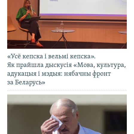
«Усё кепска і вельмі кепска».
Як прайшла дыскусія «Мова, культура,
адукацыя і мэдыя: нябачны фронт
за Беларусь»