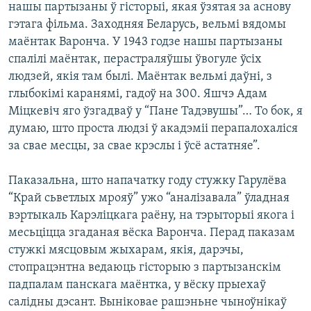
нашы партызаны ў гісторыі, якая ўзятая за аснову
гэтага фільма. Заходняя Беларусь, вельмі вядомы
маёнтак Варонча. У 1943 годзе нашы партызаны
спалілі маёнтак, перастраляўшы ўвогуле ўсіх
людзей, якія там былі. Маёнтак вельмі даўні, з
глыбокімі каранямі, гадоў на 300. Яшчэ Адам
Міцкевіч яго ўзгадваў у “Пане Тадэвушы”… То бок, я
думаю, што проста людзі ў акадэміі перапалохаліся
за свае месцы, за свае крэслы і ўсё астатняе”.
Паказальна, што напачатку году стужку Гарулёва
“Край сьветлых мрояў” ужо “аналізавала” ўладная
вэртыкаль Карэліцкага раёну, на тэрыторыі якога і
месьціцца згаданая вёска Варонча. Перад паказам
стужкі мясцовым жыхарам, якія, дарэчы,
стопрацэнтна ведаюць гісторыю з партызанскім
падпалам панскага маёнтка, у вёску прыехаў
салідны дэсант. Выніковае рашэньне чыноўнікаў