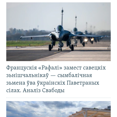
Францускія «Рафалі» замест савецкіх
зьнішчальнікаў — сымбалічная
зьмена ўва ўкраінскіх Паветраных
сілах. Аналіз Свабоды