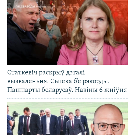
Статкевіч раскрыў дэталі
вызваленьня. Сьпёка б’е рэкорды.
Пашпарты беларусаў. Навіны 6 жніўня