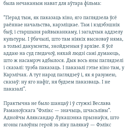
была нечаканым нават для аўтара фільма:
“Перад тым, як паказаць кіно, яго паглядзела ўсё
раённае начальства, карэліцкае. Там і кэдэбэшнік
быў, і старшыня райвыканкаму, і загадчык аддзелу
культуры. І ўбачылі, што там ніякіх высноваў няма,
а толькі дакумэнты, знойдзеныя ў архіве. Я ўсё
аддаю на суд гледачоў, няхай людзі самі думаюць,
што ж насамрэч адбылося. Дык вось яны паглядзелі
і сказалі: трэба паказаць. І паказалі гэтае кіно там, у
Карэлічах. А тут народ паглядзеў і, як я разумею,
сказаў: ну яго нафіг, ня будзем паказваць. І не
паказалі”.
Практычна не было шанцаў і ў стужкі Веслава
Раманоўскага “Фэлікс — значыць, шчасьлівы”.
Аднойчы Аляксандар Лукашэнка прызнаўся, што
ягоны галоўны герой зь ліку палякаў — Фэлікс