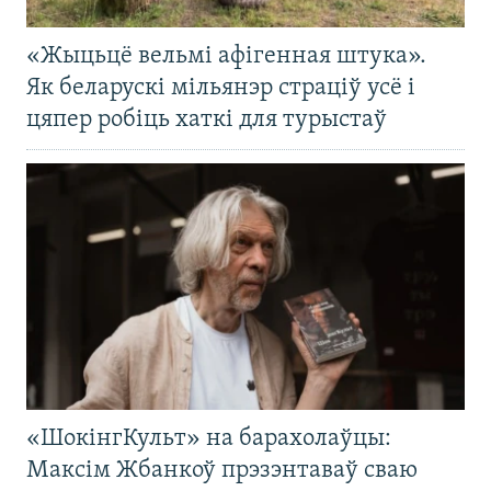
«Жыцьцё вельмі афігенная штука».
Як беларускі мільянэр страціў усё і
цяпер робіць хаткі для турыстаў
«ШокінгКульт» на барахолаўцы:
Максім Жбанкоў прэзэнтаваў сваю