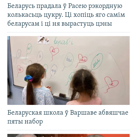
Беларусь прадала ў Расею рэкордную
колькасьць цукру. Ці хопіць яго самім
беларусам і ці ня вырастуць цэны
Беларуская школа ў Варшаве абвяшчае
пяты набор