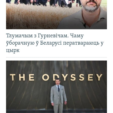
Тлумачым з Гурневічам. Чаму
ўборачную ў Беларусі ператвараюць у
цырк