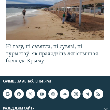
Ні газу, ні сьвятла, ні сувязі, ні
турыстаў: як праходзіць лягістычная
блякада Крыму
САЧЫЦЕ ЗА АБНАЎЛЕНЬНЯМІ
РАЗЬДЗЕЛЫ САЙТУ