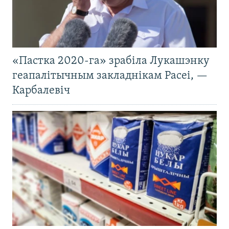
«Пастка 2020-га» зрабіла Лукашэнку
геапалітычным закладнікам Расеі, —
Карбалевіч