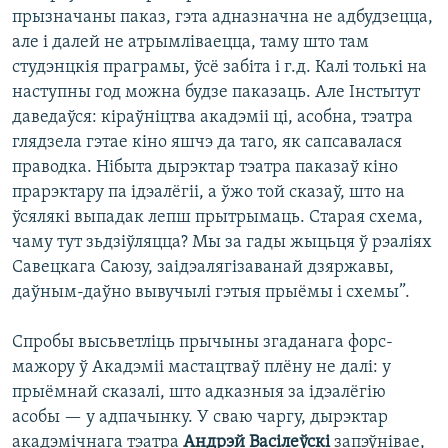
прызначаны паказ, гэта адназначна не адбудзецца,
але і далей не атрымліваецца, таму што там
студэнцкія праграмы, ўсё забіта і г.д. Калі толькі на
наступны год можна будзе паказаць. Але Інстытут
даведаўся: кіраўніцтва акадэміі ці, асобна, тэатра
глядзела гэтае кіно яшчэ да таго, як сапсавалася
праводка. Нібыта дырэктар тэатра паказаў кіно
прарэктару па ідэалёгіі, а ўжо той сказаў, што на
ўсялякі выпадак лепш прытрымаць. Старая схема,
чаму тут зьдзіўляцца? Мы за гады жыцьця ў рэаліях
Савецкага Саюзу, заідэалягізаванай дзяржавы,
даўным-даўно вывучылі гэтыя прыёмы і схемы”.
Спробы высьветліць прычыны згаданага форс-
мажору ў Акадэміі мастацтваў плёну не далі: у
прыёмнай сказалі, што адказныя за ідэалёгію
асобы — у адпачынку. У сваю чаргу, дырэктар
акадэмічнага тэатра
Андрэй Васілеўскі
запэўнівае,