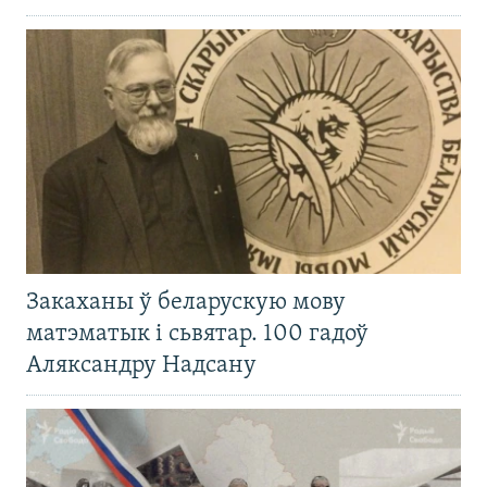
Закаханы ў беларускую мову
матэматык і сьвятар. 100 гадоў
Аляксандру Надсану