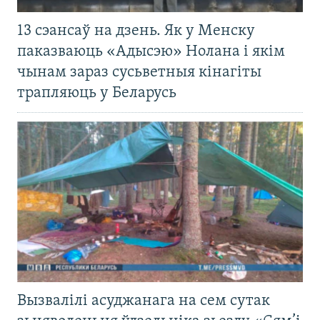
13 сэансаў на дзень. Як у Менску
паказваюць «Адысэю» Нолана і якім
чынам зараз сусьветныя кінагіты
трапляюць у Беларусь
Вызвалілі асуджанага на сем сутак