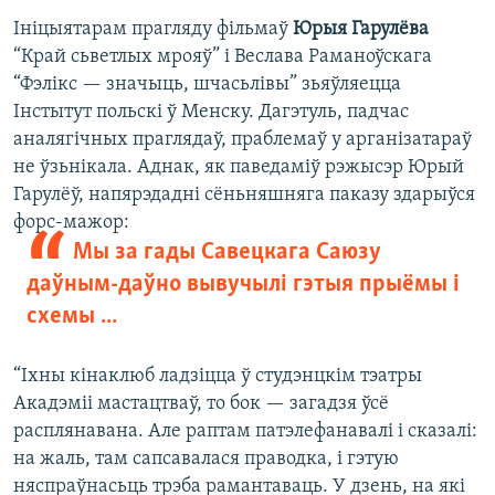
Ініцыятарам прагляду фільмаў
Юрыя Гарулёва
“Край сьветлых мрояў” і Веслава Раманоўскага
“Фэлікс — значыць, шчасьлівы” зьяўляецца
Інстытут польскі ў Менску. Дагэтуль, падчас
аналягічных праглядаў, праблемаў у арганізатараў
не ўзьнікала. Аднак, як паведаміў рэжысэр Юрый
Гарулёў, напярэдадні сёньняшняга паказу здарыўся
форс-мажор:
Мы за гады Савецкага Саюзу
даўным-даўно вывучылі гэтыя прыёмы і
схемы ...
“Іхны кінаклюб ладзіцца ў студэнцкім тэатры
Акадэміі мастацтваў, то бок — загадзя ўсё
расплянавана. Але раптам патэлефанавалі і сказалі:
на жаль, там сапсавалася праводка, і гэтую
няспраўнасьць трэба рамантаваць. У дзень, на які