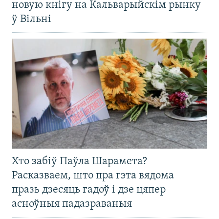
новую кнігу на Кальварыйскім рынку
ў Вільні
Хто забіў Паўла Шарамета?
Расказваем, што пра гэта вядома
празь дзесяць гадоў і дзе цяпер
асноўныя падазраваныя