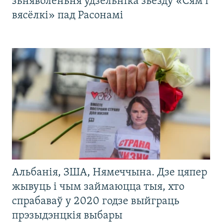
зьняволеньня ўдзельніка зьезду «Сям’і
вясёлкі» пад Расонамі
Альбанія, ЗША, Нямеччына. Дзе цяпер
жывуць і чым займаюцца тыя, хто
спрабаваў у 2020 годзе выйграць
прэзыдэнцкія выбары