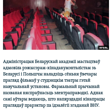
КУЛЬТУРА
МОВА
КАЛЯНДАР
НА ХВАЛЯХ СВАБОДЫ
Адміністрацыя Беларускай акадэміі мастацтваў
адмовіла рэжысэрам-кінадакумэнталістам зь
Беларусі і Польшчы наладзіць сёньня ўвечары
прагляд фільмаў у студэнцкім тэатры гэтай
навучальнай установы. Фармальнай прычынай
названая няспраўнасьць электраправодкі. Аднак
самі аўтары ведаюць, што напярэдадні кінапрацы
праглядаў прарэктар па ідэалёгіі згаданай ВНУ.