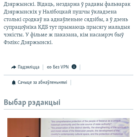
Дзяржынскі. Відаць, нездарма ў радавы фальварак
Дзяржынскіх у Налібоцкай пушчы ўкладзена
столькі сродкаў на аднаўленьне сядзібы, а ў дзень
супрацоўніка КДБ тут прымаюць прысягу маладыя
чэкісты. У фільме ж паказана, кім насамрэч быў
Фэлікс Дзяржынскі.
Падзяліцца
Без VPN
Сачыце за абнаўленьнямі
Выбар рэдакцыі