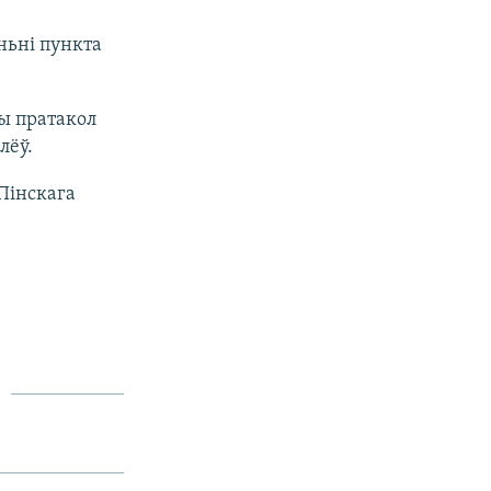
аньні пункта
ны пратакол
лёў.
Пінскага