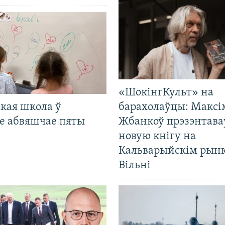
«ШокінгКульт» на
кая школа ў
барахолаўцы: Максі
е абвяшчае пяты
Жбанкоў прэзэнтава
новую кнігу на
Кальварыйскім рынк
Вільні