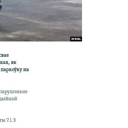
свае
ках, як
 паркоўку на
 парушэньне
ацыйнай
ы 7.1.3