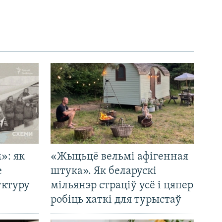
»: як
«Жыцьцё вельмі афігенная
е
штука». Як беларускі
уктуру
мільянэр страціў усё і цяпер
робіць хаткі для турыстаў