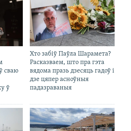
Хто забіў Паўла Шарамета?
м
Расказваем, што пра гэта
ў сваю
вядома празь дзесяць гадоў і
дзе цяпер асноўныя
у ў
падазраваныя