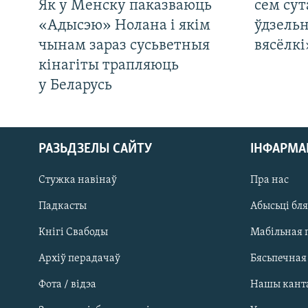
Як у Менску паказваюць
сем сут
«Адысэю» Нолана і якім
ўдзельн
чынам зараз сусьветныя
вясёлкі
кінагіты трапляюць
у Беларусь
РАЗЬДЗЕЛЫ САЙТУ
ІНФАРМ
Стужка навінаў
Пра нас
Падкасты
Абысьці бл
Кнігі Свабоды
Мабільная 
Архіў перадачаў
Бясьпечная
Фота / відэа
Нашы кант