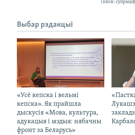
Пінск: супрацо
Выбар рэдакцыі
«Усё кепска і вельмі
«Пастка
кепска». Як прайшла
Лукашэ
дыскусія «Мова, культура,
закладн
адукацыя і мэдыя: нябачны
Карбал
фронт за Беларусь»