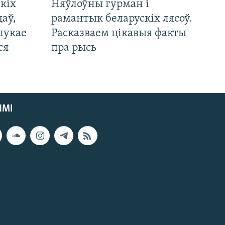
кіх
Няўлоўны гурман і
цаў,
рамантык беларускіх лясоў.
шукае
Расказваем цікавыя факты
ся
пра рысь
ЯМІ