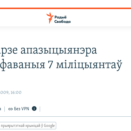
арзе апазыцыянэра
фаваныя 7 міліцыянтаў
009, 16:00
а
Без VPN
 прыярытэтнай крыніцай ў Google