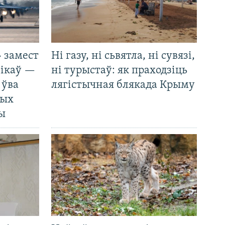
 замест
Ні газу, ні сьвятла, ні сувязі,
нікаў —
ні турыстаў: як праходзіць
 ўва
лягістычная блякада Крыму
ных
ды