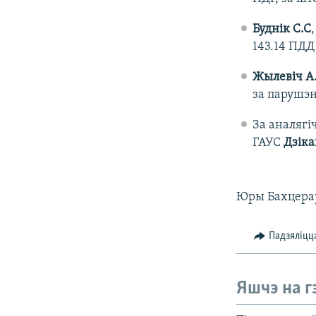
Буднік С.С
143.14 ПДД
Жылевіч А
за парушэн
За аналягі
ГАУС
Дзіка
Юры Бахцераў 
Падзяліцц
Яшчэ на г