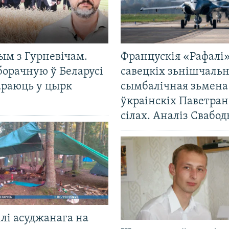
ым з Гурневічам.
Францускія «Рафалі»
борачную ў Беларусі
савецкіх зьнішчаль
араюць у цырк
сымбалічная зьмена
ўкраінскіх Паветра
сілах. Аналіз Свабо
лі асуджанага на