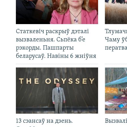
Статкевіч раскрыў дэталі
Тлумач
вызваленьня. Сьпёка б’е
Чаму ў
рэкорды. Пашпарты
ператв
беларусаў. Навіны 6 жніўня
13 сэансаў на дзень.
Вызвалі