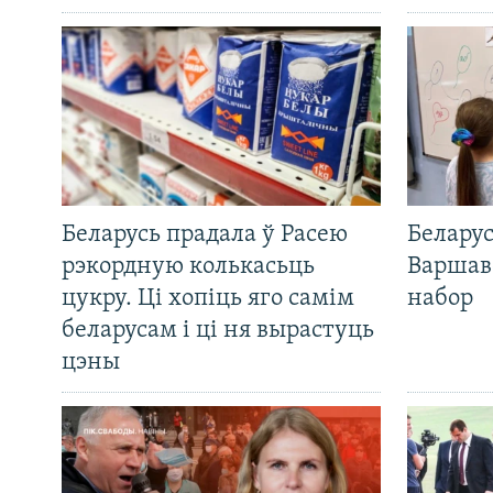
Беларусь прадала ў Расею
Беларус
рэкордную колькасьць
Варшав
цукру. Ці хопіць яго самім
набор
беларусам і ці ня вырастуць
цэны