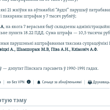
, які 21 жніўня на аўтамабілі “Аудзі” парушыў патрабав
 і пакараны штрафам у 7 тысяч рублёў;
.А
, на якога 7 верасьня быў складзены адміністрацый
ьне пункта 18.22 ПДД. Сума штрафа — 10,5 тысячы руб
чныя парушэньні аштрафаваныя таксама супрацоўнікі 
віцкі А., Шамшорык М.В, Піва А.Н., Клімовіч А.Ф.
— дэпутат Пінскага гарсавета ў 1990-1991 гадах.
а
Без VPN
Сачыце за абнаўленьнямі
Друкаваць
этую тэму