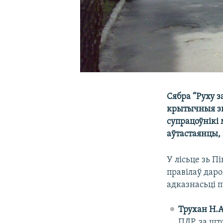
Сябра “Руху 
крытычныя зв
супрацоўнікі
аўтастаянцы,
У лісьце зь П
правілаў даро
адказнасьці 
Трухан Н.
ПДР, за шт