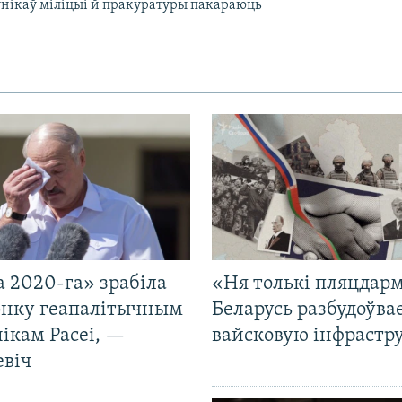
ўнікаў міліцыі й пракуратуры пакараюць
 2020-га» зрабіла
«Ня толькі пляцдарм
нку геапалітычным
Беларусь разбудоўва
ікам Расеі, —
вайсковую інфрастр
евіч