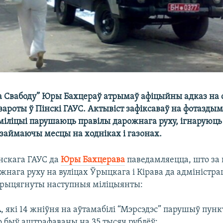
за Свабоду” Юры Бахцераў атрымаў афіцыйны адказ на 
ароты ў Пінскі ГАУС. Актывіст зафіксаваў на фотаздым
 міліцыі парушаюць правілы дарожнага руху, ігнаруюць
 займаючы месцы на ходніках і газонах.
інскага ГАУС да
Юры Бахцерава
паведамляецца, што за
жнага руху на вуліцах Ўрыцкага і Кірава да адміністр
прыцягнуты наступныя міліцыянты:
А
, які 14 жніўня на аўтамабілі “Мэрсэдэс” парушыў пункт
о быў аштрафаваны на 35 тысяч рублёў;