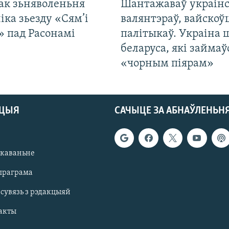
ак зьняволеньня
Шантажаваў украінс
іка зьезду «Сям’і
валянтэраў, вайскоў
» пад Расонамі
палітыкаў. Украіна 
беларуса, які займаў
«чорным піярам»
АЦЫЯ
САЧЫЦЕ ЗА АБНАЎЛЕНЬН
якаваньне
праграма
 сувязь з рэдакцыяй
акты