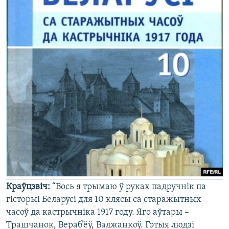
Краўцэвіч:
“Вось я трымаю ў руках падручнік па
гісторыі Беларусі для 10 клясы са старажытных
часоў да кастрычніка 1917 году. Яго аўтары –
Трашчанок, Вераб’ёў, Валжанкоў. Гэтыя людзі