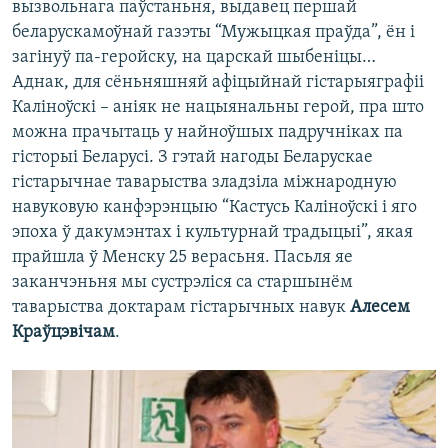
вызвольнага паўстаньня, выдавец першай
беларускамоўнай газэты “Мужыцкая праўда”, ён і
загінуў па-геройску, на царскай шыбеніцы…
Аднак, для сёньняшняй афіцыйнай гістарыяграфіі
Каліноўскі – аніяк не нацыянальны герой, пра што
можна прачытаць у найноўшых падручніках па
гісторыі Беларусі. З гэтай нагоды Беларускае
гістарычнае таварыства зладзіла міжнародную
навуковую канфэрэнцыю “Кастусь Каліноўскі і яго
эпоха ў дакумэнтах і культурнай традыцыі”, якая
прайшла ў Менску 25 верасьня. Пасьля яе
заканчэньня мы сустрэліся са старшынём
таварыства доктарам гістарычных навук
Алесем
Краўцэвічам
.