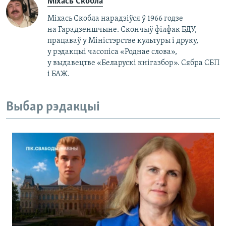
Міхась Скобла
Міхась Скобла нарадзіўся ў 1966 годзе
на Гарадзеншчыне. Скончыў філфак БДУ,
працаваў у Міністэрстве культуры і друку,
у рэдакцыі часопіса «Роднае слова»,
у выдавецтве «Беларускі кнігазбор». Сябра СБП
і БАЖ.
Выбар рэдакцыі