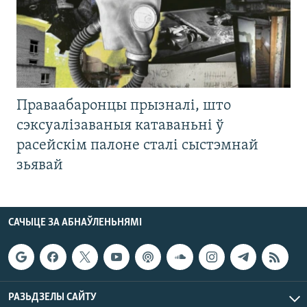
Праваабаронцы прызналі, што
сэксуалізаваныя катаваньні ў
расейскім палоне сталі сыстэмнай
зьявай
САЧЫЦЕ ЗА АБНАЎЛЕНЬНЯМІ
РАЗЬДЗЕЛЫ САЙТУ