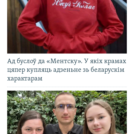
Ад буслоў да «Ментску». У якіх крамах
цяпер купляць адзеньне зь беларускім
характарам