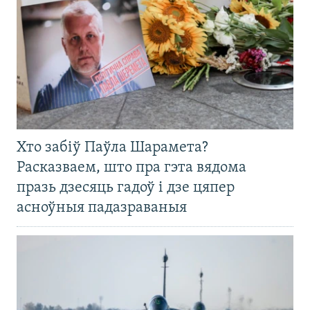
Хто забіў Паўла Шарамета?
Расказваем, што пра гэта вядома
празь дзесяць гадоў і дзе цяпер
асноўныя падазраваныя