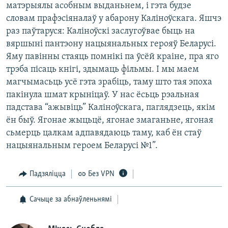
матэрыялы асобным выданьнем, і гэта будзе
словам прафэсіяналаў у абарону Каліноўскага. Яшчэ
раз паўтаруся: Каліноўскі заслугоўвае быць на
вяршыні пантэону нацыянальных герояў Беларусі.
Яму павінны стаяць помнікі па ўсёй краіне, пра яго
трэба пісаць кнігі, здымаць фільмы. І мы маем
магчымасьць усё гэта зрабіць, таму што тая эпоха
пакінула шмат крыніцаў. У нас ёсьць рэальная
падстава “ажывіць” Каліноўскага, паглядзець, якім
ён быў. Ягонае жыцьцё, ягонае змаганьне, ягоная
сьмерць цалкам адпавядаюць таму, каб ён стаў
нацыянальным героем Беларусі №1”.
Падзяліцца
Без VPN
Сачыце за абнаўленьнямі