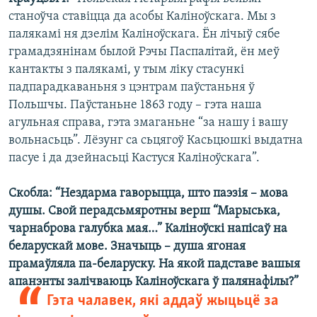
станоўча ставіцца да асобы Каліноўскага. Мы з
палякамі ня дзелім Каліноўскага. Ён лічыў сябе
грамадзянінам былой Рэчы Паспалітай, ён меў
кантакты з палякамі, у тым ліку стасункі
падпарадкаваньня з цэнтрам паўстаньня ў
Польшчы. Паўстаньне 1863 году – гэта наша
агульная справа, гэта змаганьне “за нашу і вашу
вольнасьць”. Лёзунг са сьцягоў Касьцюшкі выдатна
пасуе і да дзейнасьці Кастуся Каліноўскага”.
Скобла:
“Нездарма гаворыцца, што паэзія – мова
душы. Свой перадсьмяротны верш “Марыська,
чарнаброва галубка мая…” Каліноўскі напісаў на
беларускай мове. Значыць – душа ягоная
прамаўляла па-беларуску. На якой падставе вашыя
апанэнты залічваюць Каліноўскага ў палянафілы?”
Гэта чалавек, які аддаў жыцьцё за