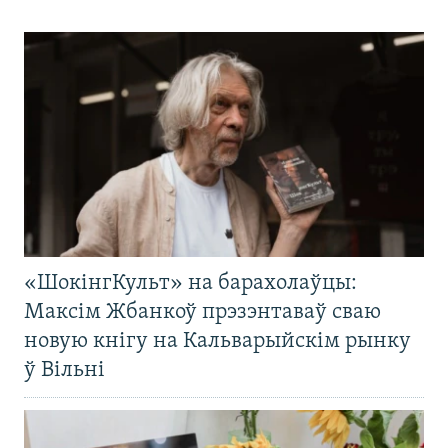
«ШокінгКульт» на барахолаўцы:
Максім Жбанкоў прэзэнтаваў сваю
новую кнігу на Кальварыйскім рынку
ў Вільні