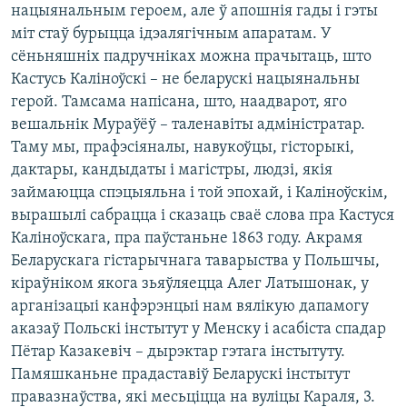
нацыянальным героем, але ў апошнія гады і гэты
міт стаў бурыцца ідэалягічным апаратам. У
сёньняшніх падручніках можна прачытаць, што
Кастусь Каліноўскі – не беларускі нацыянальны
герой. Тамсама напісана, што, наадварот, яго
вешальнік Мураўёў – таленавіты адміністратар.
Таму мы, прафэсіяналы, навукоўцы, гісторыкі,
дактары, кандыдаты і магістры, людзі, якія
займаюцца спэцыяльна і той эпохай, і Каліноўскім,
вырашылі сабрацца і сказаць сваё слова пра Кастуся
Каліноўскага, пра паўстаньне 1863 году. Акрамя
Беларускага гістарычнага таварыства у Польшчы,
кіраўніком якога зьяўляецца Алег Латышонак, у
арганізацыі канфэрэнцыі нам вялікую дапамогу
аказаў Польскі інстытут у Менску і асабіста спадар
Пётар Казакевіч – дырэктар гэтага інстытуту.
Памяшканьне прадаставіў Беларускі інстытут
правазнаўства, які месьціцца на вуліцы Караля, 3.