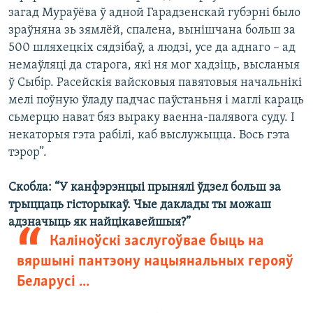
загад Мураўёва ў адной Гарадзенскай губэрні было
зраўняна зь зямлёй, спалена, вынішчана больш за
500 шляхецкіх сядзібаў, а людзі, усе да аднаго – ад
немаўляці да старога, які ня мог хадзіць, высланыя
ў Сыбір. Расейскія вайсковыя павятовыя начальнікі
мелі поўную ўладу падчас паўстаньня і маглі караць
сьмерцю нават бяз выраку ваенна-палявога суду. І
некаторыя гэта рабілі, каб выслужыцца. Вось гэта
тэрор”.
Скобла: “У канфэрэнцыі прынялі ўдзел больш за
трыццаць гісторыкаў. Чые даклады ты можаш
адзначыць як найцікавейшыя?”
Каліноўскі заслугоўвае быць на
вяршыні пантэону нацыянальных герояў
Беларусі ...