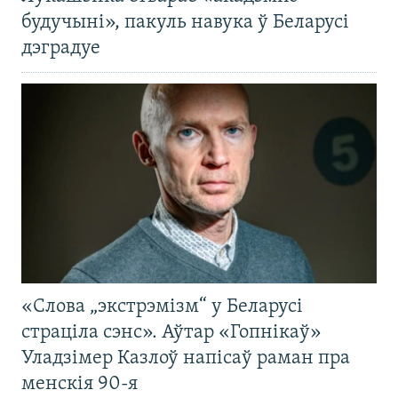
будучыні», пакуль навука ў Беларусі
дэградуе
«Слова „экстрэмізм“ у Беларусі
страціла сэнс». Аўтар «Гопнікаў»
Уладзімер Казлоў напісаў раман пра
менскія 90-я