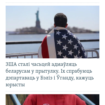
ЗША сталі часьцей адмаўляць
беларусам у прытулку. Іх спрабуюць
дэпартаваць у Бэліз і Ўганду, кажуць
юрысты