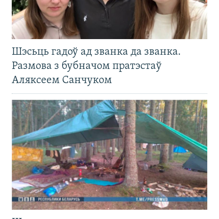
Шэсьць гадоў ад званка да званка.
Размова з бубначом пратэстаў
Аляксеем Санчуком