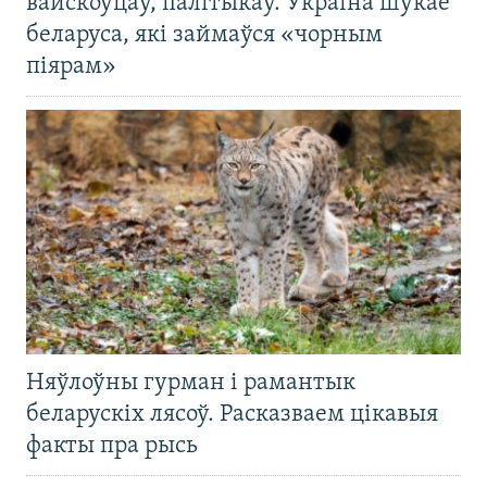
вайскоўцаў, палітыкаў. Украіна шукае
беларуса, які займаўся «чорным
піярам»
Няўлоўны гурман і рамантык
беларускіх лясоў. Расказваем цікавыя
факты пра рысь