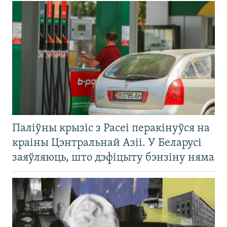
Паліўны крызіс з Расеі перакінуўся на
краіны Цэнтральнай Азіі. У Беларусі
заяўляюць, што дэфіцыту бэнзіну няма