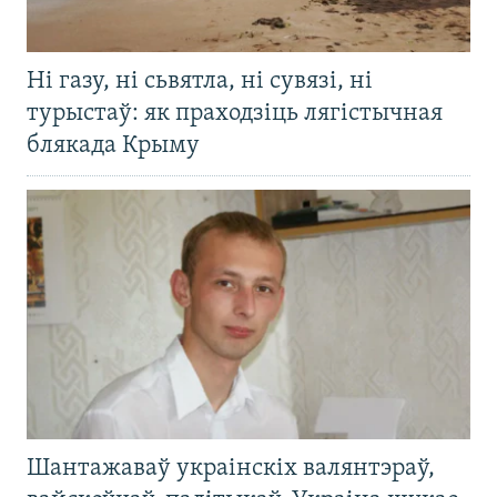
Ні газу, ні сьвятла, ні сувязі, ні
турыстаў: як праходзіць лягістычная
блякада Крыму
Шантажаваў украінскіх валянтэраў,