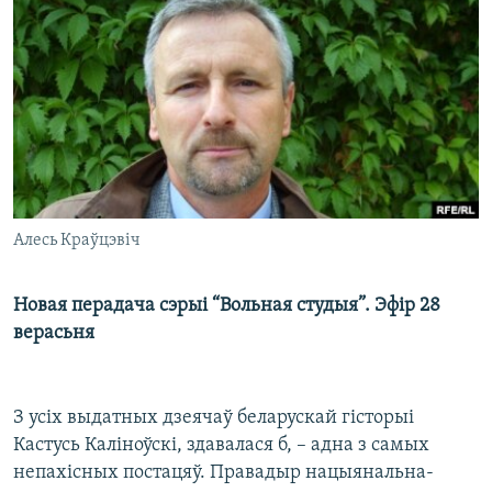
КУЛЬТУРА
МОВА
КАЛЯНДАР
НА ХВАЛЯХ СВАБОДЫ
Алесь Краўцэвіч
Новая перадача сэрыі “Вольная студыя”. Эфір 28
верасьня
З усіх выдатных дзеячаў беларускай гісторыі
Кастусь Каліноўскі, здавалася б, – адна з самых
непахісных постацяў. Правадыр нацыянальна-