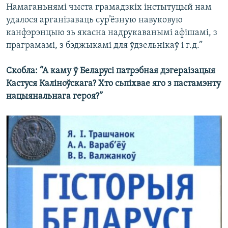
Намаганьнямі чыста грамадзкіх інстытуцый нам
удалося арганізаваць сур’ёзную навуковую
канфэрэнцыю зь якасна надрукаванымі афішамі, з
праграмамі, з бэджыкамі для ўдзельнікаў і г.д.”
Скобла:
“А каму ў Беларусі патрэбная дэгераізацыя
Кастуся Каліноўскага? Хто сьпіхвае яго з пастамэнту
нацыянальнага героя?”