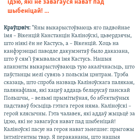
ідэю, які не завагаўся нават пад
шыбеніцай! ...
Краўцэвіч:
“Яны выкарыстоўваюць яго падвойнае
імя – Вікенцій Канстанцін Каліноўскі, цьвердзячы,
што ніякі ён не Кастусь, а – Вікенцій. Хоць на
канфэрэнцыі паводле дакумэнтаў было даказана,
што ў сям’і ўжывалася імя Кастусь. Нашыя
апанэнты выкарыстоўваюць тую акалічнасьць, што
паўстанцы мелі сувязь з польскім цэнтрам. Трэба
сказаць, што спроба назваць Каліноўскага палякам,
палянафілам, які хацеў аддаць беларусаў панскай
Польшчы, – вельмі прымітыўная, бо аб’ектыўных
падставаў бэсьціць гэтага героя няма. Каліноўскі –
герой клясычны. Гэта чалавек, які аддаў жыцьцё за
ідэю, які не завагаўся нават пад шыбеніцай!
Каліноўскі пасуе на героя нават зьнешне: прыгожы
інтэлігентны твар. Я перакананы, што нашыя