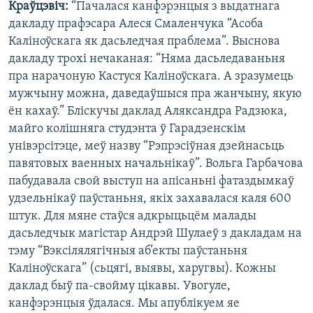
Краўцэвіч:
“Пачалася канфэрэнцыя з выдатнага
дакладу прафэсара Алеся Смаленчука “Асоба
Каліноўскага як дасьледчая праблема”. Выснова
дакладу трохі нечаканая: “Няма дасьледаваньня
пра нарачоную Кастуся Каліноўскага. А зразумець
мужчыну можна, даведаўшыся пра жанчыну, якую
ён кахаў.” Бліскучы даклад Аляксандра Радзюка,
майго колішняга студэнта ў Гарадзенскім
унівэрсітэце, меў назву “Рэпрэсіўная дзейнасьць
павятовых ваенных начальнікаў”. Вольга Гарбачова
пабудавала свой выступ на апісаньні фатаздымкаў
удзельнікаў паўстаньня, якіх захавалася каля 600
штук. Для мяне стаўся адкрыцьцём малады
дасьледчык магістар Андрэй Шулаеў з дакладам на
тэму “Вэксілялягічныя аб’екты паўстаньня
Каліноўскага” (сьцягі, выявы, харугвы). Кожны
даклад быў па-свойму цікавы. Увогуле,
канфэрэнцыя ўдалася. Мы апублікуем яе