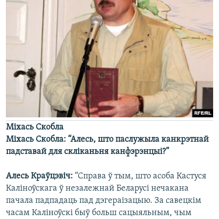
Міхась Скобла
Міхась Скобла: “Алесь, што паслужыла канкрэтнай
падставай для скліканьня канфэрэнцыі?”
Алесь Краўцэвіч:
“Справа ў тым, што асоба Кастуся
Каліноўскага ў незалежнай Беларусі нечакана
пачала падпадаць пад дэгераізацыю. За савецкім
часам Каліноўскі быў больш сацыяльным, чым