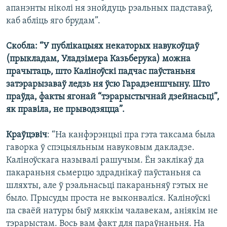
апанэнты ніколі ня знойдуць рэальных падставаў,
каб абліць яго брудам”.
Скобла: “У публікацыях некаторых навукоўцаў
(прыкладам, Уладзімера Казьберука) можна
прачытаць, што Каліноўскі падчас паўстаньня
затэрарызаваў ледзь ня ўсю Гарадзеншчыну. Што
праўда, факты ягонай “тэрарыстычнай дзейнасьці”,
як правіла, не прыводзяцца”.
Краўцэвіч
: “На канфэрэнцыі пра гэта таксама была
гаворка ў спэцыяльным навуковым дакладзе.
Каліноўскага называлі рашучым. Ён заклікаў да
пакараньня сьмерцю здраднікаў паўстаньня са
шляхты, але ў рэальнасьці пакараньняў гэтых не
было. Прысуды проста не выконваліся. Каліноўскі
па сваёй натуры быў мяккім чалавекам, аніякім не
тэрарыстам. Вось вам факт для параўнаньня. На