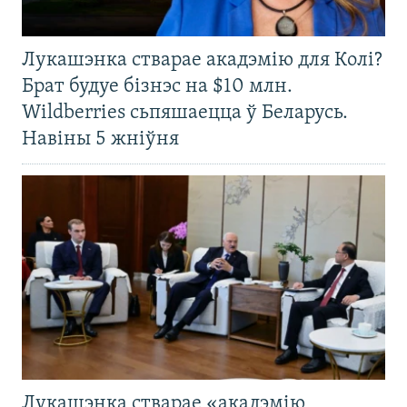
Лукашэнка стварае акадэмію для Колі?
Брат будуе бізнэс на $10 млн.
Wildberries сьпяшаецца ў Беларусь.
Навіны 5 жніўня
Лукашэнка стварае «акадэмію