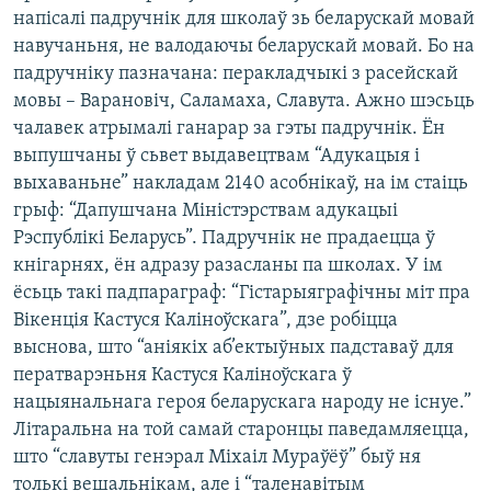
напісалі падручнік для школаў зь беларускай мовай
навучаньня, не валодаючы беларускай мовай. Бо на
падручніку пазначана: перакладчыкі з расейскай
мовы – Варановіч, Саламаха, Славута. Ажно шэсьць
чалавек атрымалі ганарар за гэты падручнік. Ён
выпушчаны ў сьвет выдавецтвам “Адукацыя і
выхаваньне” накладам 2140 асобнікаў, на ім стаіць
грыф: “Дапушчана Міністэрствам адукацыі
Рэспублікі Беларусь”. Падручнік не прадаецца ў
кнігарнях, ён адразу разасланы па школах. У ім
ёсьць такі падпараграф: “Гістарыяграфічны міт пра
Вікенція Кастуся Каліноўскага”, дзе робіцца
выснова, што “аніякіх аб’ектыўных падставаў для
ператварэньня Кастуся Каліноўскага ў
нацыянальнага героя беларускага народу не існуе.”
Літаральна на той самай старонцы паведамляецца,
што “славуты генэрал Міхаіл Мураўёў” быў ня
толькі вешальнікам, але і “таленавітым