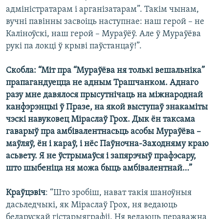
адміністратарам і арганізатарам”. Такім чынам,
вучні павінны засвоіць наступнае: наш герой – не
Каліноўскі, наш герой – Мураўёў. Але ў Мураўёва
рукі па локці ў крыві паўстанцаў!”.
Скобла:
“Міт пра “Мураўёва ня толькі вешальніка”
прапагандуецца не адным Трашчанком. Аднаго
разу мне давялося прысутнічаць на міжнароднай
канфэрэнцыі ў Празе, на якой выступаў знакаміты
чэскі навуковец Міраслаў Грох. Дык ён таксама
гаварыў пра амбівалентнасьць асобы Мураўёва –
маўляў, ён і караў, і нёс Паўночна-Заходняму краю
асьвету. Я не ўстрымаўся і запярэчыў прафэсару,
што шыбеніца ня можа быць амбівалентнай…”
Краўцэвіч
: “Што зробіш, нават такія шаноўныя
дасьледчыкі, як Міраслаў Грох, ня ведаюць
беларускай гістарыяграфіі. Ня ведаюць пераважна