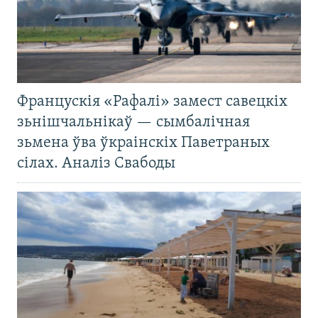
Францускія «Рафалі» замест савецкіх
зьнішчальнікаў — сымбалічная
зьмена ўва ўкраінскіх Паветраных
сілах. Аналіз Свабоды