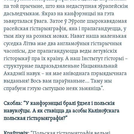
па той прычыне, што яна недаступная эўрапейскім
дасьледчыкам. Якраз на канфэрэнцыі на гэта
зьвярталася ўвага. Затое ў Эўропе шырокавядомая
расейская гістарыяграфія, яна і прапагандуецца, у
тым ліку на розных мовах. Нават наша маленькая
суседка Літва мае два англамоўныя гістарычныя
часопісы, дзе прапагандуюцца веды летувіскіх
гісторыкаў пра іх краіну. А наш Інстытут гісторыі –
структурнае падразьдзяленьне Нацыянальнай
Акадэміі навук – ня мае аніводнага пэрыядычнага
выданьня! Вось вам параўнаньне... Таму мы
спрабуем гэтую сытуцыю неяк зьмяніць”.
Скобла: “У канфэрэнцыі бралі ўдзел і польскія
навукоўцы. А як ставіцца да асобы Каліноўскага
польская гістарыяграфія?”
Краўцэвіч:
“Польская гістарыяграфія вельмі