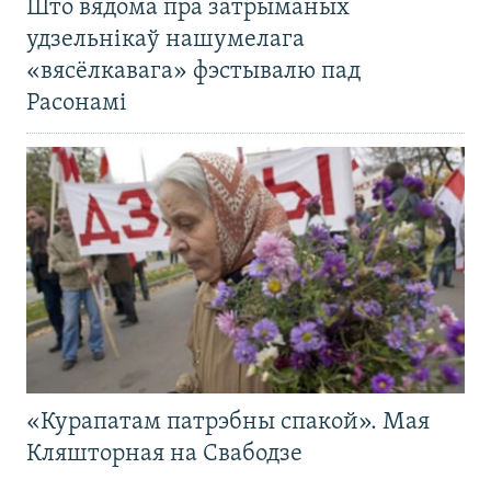
Што вядома пра затрыманых
удзельнікаў нашумелага
«вясёлкавага» фэстывалю пад
Расонамі
«Курапатам патрэбны спакой». Мая
Кляшторная на Свабодзе