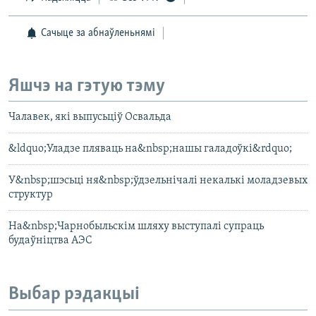
Сачыце за абнаўленьнямі
Яшчэ на гэтую тэму
Чалавек, які выпусьціў Освальда
&ldquo;Уладзе пляваць на&nbsp;нашы галадоўкі&rdquo;
У&nbsp;шэсьці ня&nbsp;ўдзельнічалі некалькі моладзевых
структур
На&nbsp;Чарнобыльскім шляху выступалі супраць
будаўніцтва АЭС
Выбар рэдакцыі