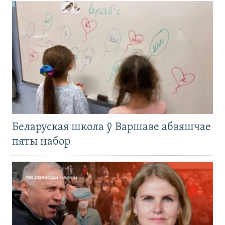
Беларуская школа ў Варшаве абвяшчае
пяты набор