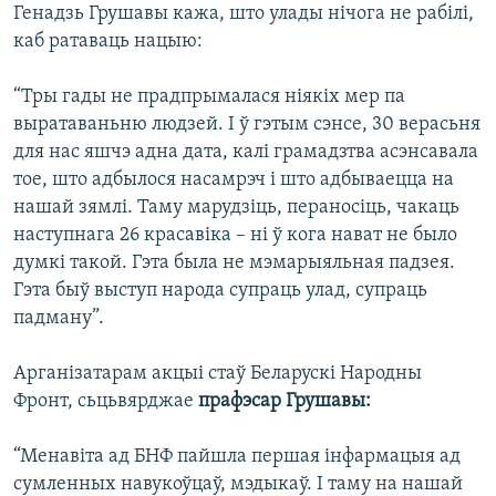
Генадзь Грушавы кажа, што улады нічога не рабілі,
каб ратаваць нацыю:
“Тры гады не прадпрымалася ніякіх мер па
выратаваньню людзей. І ў гэтым сэнсе, 30 верасьня
для нас яшчэ адна дата, калі грамадзтва асэнсавала
тое, што адбылося насамрэч і што адбываецца на
нашай зямлі. Таму марудзіць, пераносіць, чакаць
наступнага 26 красавіка – ні ў кога нават не было
думкі такой. Гэта была не мэмарыяльная падзея.
Гэта быў выступ народа супраць улад, супраць
падману”.
Арганізатарам акцыі стаў Беларускі Народны
Фронт, сьцьвярджае
прафэсар Грушавы:
“Менавіта ад БНФ пайшла першая інфармацыя ад
сумленных навукоўцаў, мэдыкаў. І таму на нашай