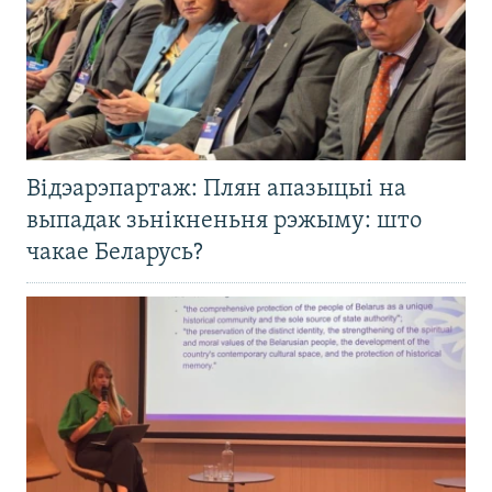
Відэарэпартаж: Плян апазыцыі на
выпадак зьнікненьня рэжыму: што
чакае Беларусь?