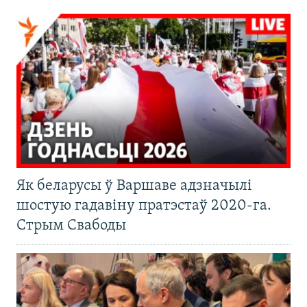
Як беларусы ў Варшаве адзначылі
шостую гадавіну пратэстаў 2020-га.
Стрым Свабоды