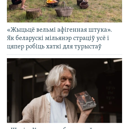
«Жыцьцё вельмі афігенная штука».
Як беларускі мільянэр страціў усё і
цяпер робіць хаткі для турыстаў