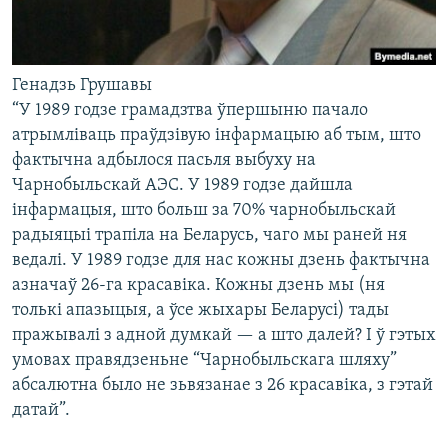
Генадзь Грушавы
“У 1989 годзе грамадзтва ўпершыню пачало
атрымліваць праўдзівую інфармацыю аб тым, што
фактычна адбылося пасьля выбуху на
Чарнобыльскай АЭС. У 1989 годзе дайшла
інфармацыя, што больш за 70% чарнобыльскай
радыяцыі трапіла на Беларусь, чаго мы раней ня
ведалі. У 1989 годзе для нас кожны дзень фактычна
азначаў 26-га красавіка. Кожны дзень мы (ня
толькі апазыцыя, а ўсе жыхары Беларусі) тады
пражывалі з адной думкай — а што далей? І ў гэтых
умовах правядзеньне “Чарнобыльскага шляху”
абсалютна было не зьвязанае з 26 красавіка, з гэтай
датай”.