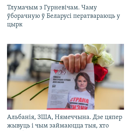
Тлумачым з Гурневічам. Чаму
ўборачную ў Беларусі ператвараюць у
цырк
Альбанія, ЗША, Нямеччына. Дзе цяпер
жывуць і чым займаюцца тыя, хто