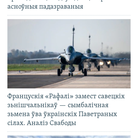
асноўныя падазраваныя
Францускія «Рафалі» замест савецкіх
зьнішчальнікаў — сымбалічная
зьмена ўва ўкраінскіх Паветраных
сілах. Аналіз Свабоды