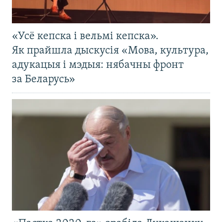
«Усё кепска і вельмі кепска».
Як прайшла дыскусія «Мова, культура,
адукацыя і мэдыя: нябачны фронт
за Беларусь»