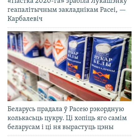
«Пастка 2020-га» зрабіла Лукашэнку
геапалітычным закладнікам Расеі, —
Карбалевіч
Беларусь прадала ў Расею рэкордную
колькасьць цукру. Ці хопіць яго самім
беларусам і ці ня вырастуць цэны