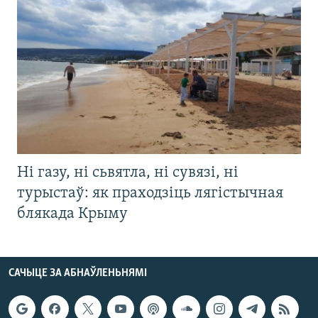
Ні газу, ні сьвятла, ні сувязі, ні
турыстаў: як праходзіць лягістычная
блякада Крыму
САЧЫЦЕ ЗА АБНАЎЛЕНЬНЯМІ