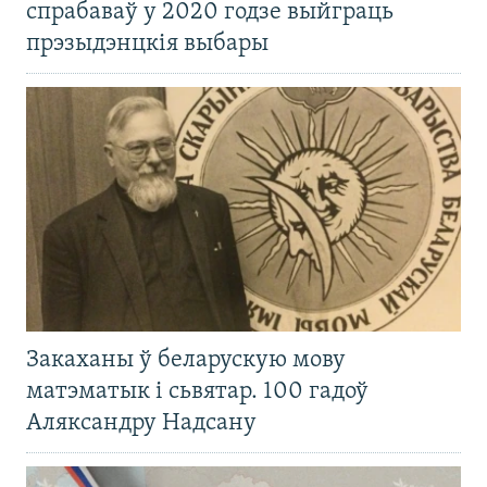
спрабаваў у 2020 годзе выйграць
прэзыдэнцкія выбары
Закаханы ў беларускую мову
матэматык і сьвятар. 100 гадоў
Аляксандру Надсану