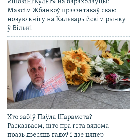
«ШокінгКульт» на барахолаўцы:
Максім Жбанкоў прэзэнтаваў сваю
новую кнігу на Кальварыйскім рынку
ў Вільні
Хто забіў Паўла Шарамета?
Расказваем, што пра гэта вядома
празь дзесяць гадоў і дзе цяпер