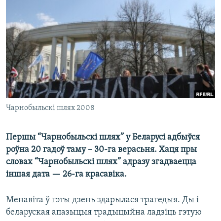
КУЛЬТУРА
МОВА
КАЛЯНДАР
НА ХВАЛЯХ СВАБОДЫ
Чарнобыльскі шлях 2008
Першы “Чарнобыльскі шлях” у Беларусі адбыўся
роўна 20 гадоў таму – 30-га верасьня. Хаця пры
словах “Чарнобыльскі шлях” адразу згадваецца
іншая дата — 26-га красавіка.
Менавіта ў гэты дзень здарылася трагедыя. Ды і
беларуская апазыцыя традыцыйна ладзіць гэтую