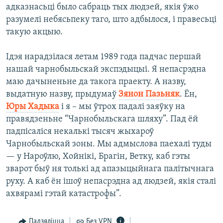
адказнасьці было сабраць тых людзей, якія ўжо
разумелі небясьпеку таго, што адбылося, і правесьці
такую акцыю.
Ідэя нарадзілася летам 1989 года падчас першай
нашай чарнобыльскай экспэдыцыі. Я непасрэдна
маю дачыненьне да такога праекту. А назву,
выдатную назву, прыдумаў
Зянон Пазьняк
. Ён,
Юры Хадыка
і я – мы ўтрох падалі заяўку на
правядзеньне “Чарнобыльскага шляху”. Пад ёй
падпісаліся некалькі тысяч жыхароў
Чарнобыльскай зоны. Мы адмыслова паехалі туды
— у Нароўлю, Хойнікі, Брагін, Ветку, каб гэты
зварот быў ня толькі ад апазыцыйнага палітычнага
руху. А каб ён ішоў непасрэдна ад людзей, якія сталі
ахвярамі гэтай катастрофы”.
Падзяліцца
Без VPN