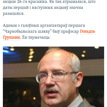
акцыю 26-га красавіка. Як так атрымалася, што
даты першай і наступных акцыяў значна
разышліся.
Адным з галоўных арганізатараў першага
“Чарнобыльскага шляху” быў прафэсар
Генадзь
Грушавы
. Ён тлумачыць: