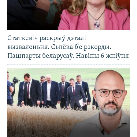
Статкевіч раскрыў дэталі
вызваленьня. Сьпёка б’е рэкорды.
Пашпарты беларусаў. Навіны 6 жніўня