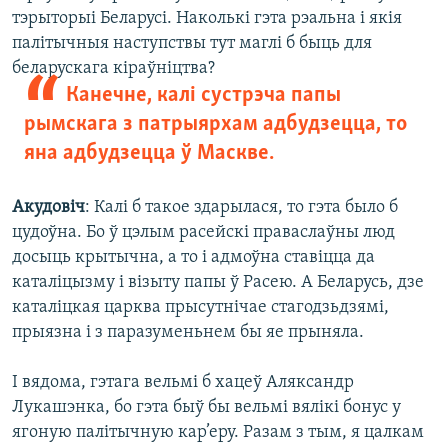
тэрыторыі Беларусі. Наколькі гэта рэальна і якія
палітычныя наступствы тут маглі б быць для
беларускага кіраўніцтва?
Канечне, калі сустрэча папы
рымскага з патрыярхам адбудзецца, то
яна адбудзецца ў Маскве.
Акудовіч
: Калі б такое здарылася, то гэта было б
цудоўна. Бо ў цэлым расейскі праваслаўны люд
досыць крытычна, а то і адмоўна ставіцца да
каталіцызму і візыту папы ў Расею. А Беларусь, дзе
каталіцкая царква прысутнічае стагодзьдзямі,
прыязна і з паразуменьнем бы яе прыняла.
І вядома, гэтага вельмі б хацеў Аляксандр
Лукашэнка, бо гэта быў бы вельмі вялікі бонус у
ягоную палітычную кар’еру. Разам з тым, я цалкам