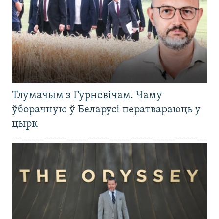
Тлумачым з Гурневічам. Чаму
ўборачную ў Беларусі ператвараюць у
цырк