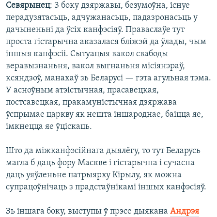
Севярынец
: З боку дзяржавы, безумоўна, існуе
перадузятасьць, адчужанасьць, падазронасьць у
дачыненьні да ўсіх канфэсіяў. Праваслаўе тут
проста гістарычна аказалася бліжэй да ўлады, чым
іншыя канфэсіі. Сытуацыя вакол свабоды
веравызнаньня, вакол выгнаньня місіянэраў,
ксяндзоў, манахаў зь Беларусі — гэта агульная тэма.
У асноўным атэістычная, прасавецкая,
постсавецкая, пракамуністычная дзяржава
ўспрымае царкву як нешта іншароднае, баіцца яе,
імкнецца яе ўціскаць.
Што да міжканфэсійнага дыялёгу, то тут Беларусь
магла б даць фору Маскве і гістарычна і сучасна —
даць уяўленьне патрыярху Кірылу, як можна
супрацоўнічаць з прадстаўнікамі іншых канфэсіяў.
Зь іншага боку, выступы ў прэсе дыякана
Андрэя