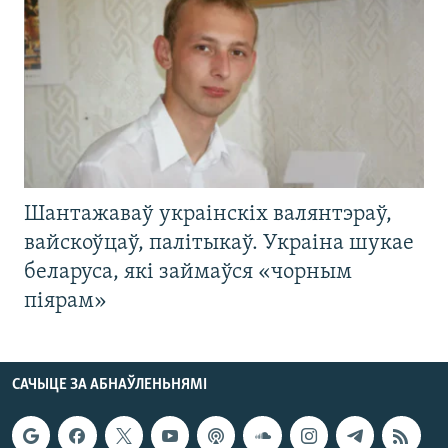
Шантажаваў украінскіх валянтэраў,
вайскоўцаў, палітыкаў. Украіна шукае
беларуса, які займаўся «чорным
піярам»
САЧЫЦЕ ЗА АБНАЎЛЕНЬНЯМІ