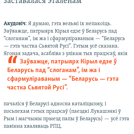
заставалася эталёнам”
Акудовіч
: Я думаю, гэта вельмі іх непакоіць.
Заўважце, патрыярх Кірыл едзе ў Беларусь пад
“слоганам”, ім жа і сфармуліраваным — “Беларусь
— гэта частка Сьвятой Русі”. Гэтым усё сказана.
Ягоная задача, асабліва з улікам тых
працэсаў, якія
Заўважце, патрыярх Кірыл едзе ў
Беларусь пад “слоганам”, ім жа і
сфармуліраваным — “Беларусь — гэта
частка Сьвятой Русі”.
пачаліся ў Беларусі адносна каталіцызму, і
посьпехам гэтых працэсаў (паездкі Лукашэнкі ў
Рым і магчымы прыезд папы ў Беларусь) — усё гэта
павінна хваляваць РПЦ.