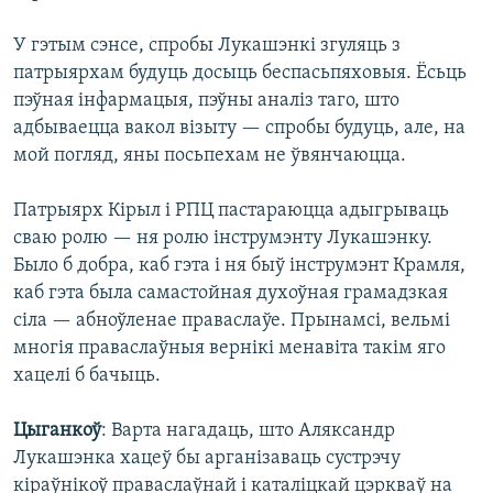
У гэтым сэнсе, спробы Лукашэнкі згуляць з
патрыярхам будуць досыць беспасьпяховыя. Ёсьць
пэўная інфармацыя, пэўны аналіз таго, што
адбываецца вакол візыту — спробы будуць, але, на
мой погляд, яны посьпехам не ўвянчаюцца.
Патрыярх Кірыл і РПЦ пастараюцца адыгрываць
сваю ролю — ня ролю інструмэнту Лукашэнку.
Было б добра, каб гэта і ня быў інструмэнт Крамля,
каб гэта была самастойная духоўная грамадзкая
сіла — абноўленае праваслаўе. Прынамсі, вельмі
многія праваслаўныя вернікі менавіта такім яго
хацелі б бачыць.
Цыганкоў
: Варта нагадаць, што Аляксандр
Лукашэнка хацеў бы арганізаваць сустрэчу
кіраўнікоў праваслаўнай і каталіцкай цэркваў на