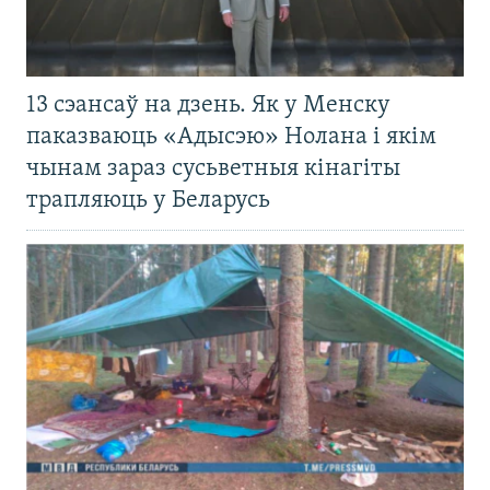
13 сэансаў на дзень. Як у Менску
паказваюць «Адысэю» Нолана і якім
чынам зараз сусьветныя кінагіты
трапляюць у Беларусь