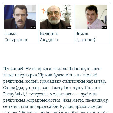
Павал
Валянцін
Віталь
Севярынец
Акудовіч
Цыганкоў
Цыганкоў
: Некаторыя аглядальнікі кажуць, што
візыт патрыярха Кірыла будзе мець ня столькі
рэлігійны, колькі грамадзка-палітычны характар.
Сапраўды, у праграме візыту і выступ у Палацы
Рэспублікі, і сустрэча з моладзьдзю — зусім не
рэлігійныя мерапрыемствы. Якія мэты, па-вашаму,
сёньня ставіць перад сабой Руская праваслаўная