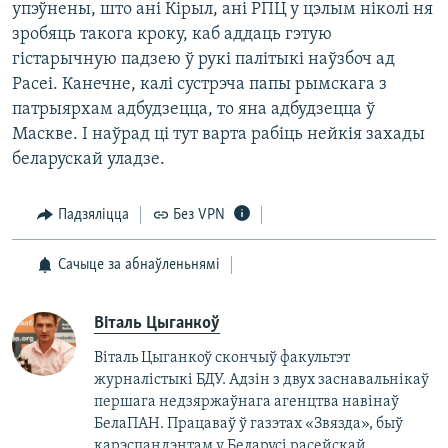
упэўнены, што ані Кірыл, ані РПЦ у цэлым ніколі ня
зробяць такога кроку, каб аддаць гэтую
гістарычную падзею ў рукі палітыкі наўзбоч ад
Расеі. Канечне, калі сустрэча папы рымскага з
патрыярхам адбудзецца, то яна адбудзецца ў
Маскве. І наўрад ці тут варта рабіць нейкія захады
беларускай уладзе.
Падзяліцца
Без VPN
Сачыце за абнаўленьнямі
Віталь Цыганкоў
Віталь Цыганкоў скончыў факультэт
журналістыкі БДУ. Адзін з двух заснавальнікаў
першага недзяржаўнага агенцтва навінаў
БелаПАН. Працаваў ў газэтах «Звязда», быў
карэспандэнтам у Беларусі расейскай