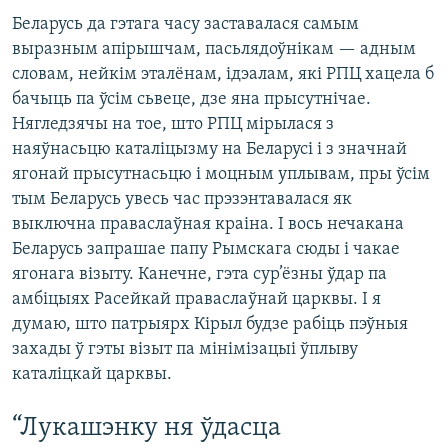
Беларусь да гэтага часу заставалася самым
выразным апірышчам, пасьлядоўнікам — адным
словам, нейкім эталёнам, ідэалам, які РПЦ хацела б
бачыць па ўсім сьвеце, дзе яна прысутнічае.
Нягледзячы на тое, што РПЦ мірылася з
наяўнасьцю каталіцызму на Беларусі і з значнай
ягонай прысутнасьцю і моцным уплывам, пры ўсім
тым Беларусь увесь час прэзэнтавалася як
выключна праваслаўная краіна. І вось нечакана
Беларусь запрашае папу Рымскага сюды і чакае
ягонага візыту. Канечне, гэта сур’ёзны ўдар па
амбіцыях Расейкай праваслаўнай царквы. І я
думаю, што патрыярх Кірыл будзе рабіць пэўныя
захады ў гэты візыт па мінімізацыі ўплыву
каталіцкай царквы.
“Лукашэнку ня ўдасца