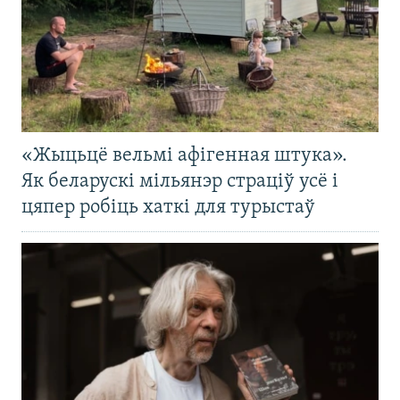
«Жыцьцё вельмі афігенная штука».
Як беларускі мільянэр страціў усё і
цяпер робіць хаткі для турыстаў