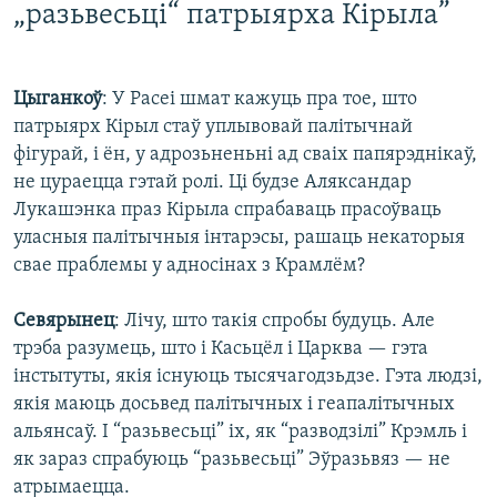
„разьвесьці“ патрыярха Кірыла”
Цыганкоў
: У Расеі шмат кажуць пра тое, што
патрыярх Кірыл стаў уплывовай палітычнай
фігурай, і ён, у адрозьненьні ад сваіх папярэднікаў,
не цураецца гэтай ролі. Ці будзе Аляксандар
Лукашэнка праз Кірыла спрабаваць прасоўваць
уласныя палітычныя інтарэсы, рашаць некаторыя
свае праблемы у адносінах з Крамлём?
Севярынец
: Лічу, што такія спробы будуць. Але
трэба разумець, што і Касьцёл і Царква — гэта
інстытуты, якія існуюць тысячагодзьдзе. Гэта людзі,
якія маюць досьвед палітычных і геапалітычных
альянсаў. І “разьвесьці” іх, як “разводзілі” Крэмль і
як зараз спрабуюць “разьвесьці” Эўразьвяз — не
атрымаецца.