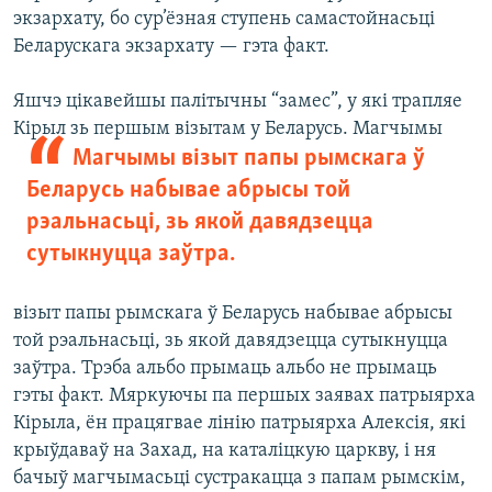
экзархату, бо сур’ёзная ступень самастойнасьці
Беларускага экзархату — гэта факт.
Яшчэ цікавейшы палітычны “замес”, у які трапляе
Кірыл зь першым візытам у Беларусь.
Магчымы
Магчымы візыт папы рымскага ў
Беларусь набывае абрысы той
рэальнасьці, зь якой давядзецца
сутыкнуцца заўтра.
візыт папы рымскага ў Беларусь набывае абрысы
той рэальнасьці, зь якой давядзецца сутыкнуцца
заўтра. Трэба альбо прымаць альбо не прымаць
гэты факт. Мяркуючы па першых заявах патрыярха
Кірыла, ён працягвае лінію патрыярха Алексія, які
крыўдаваў на Захад, на каталіцкую царкву, і ня
бачыў магчымасьці сустракацца з папам рымскім,