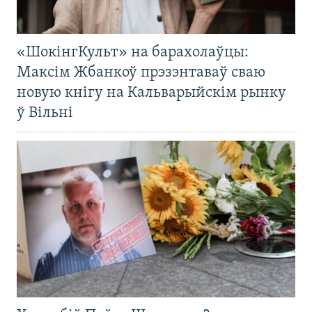
«ШокінгКульт» на барахолаўцы:
Максім Жбанкоў прэзэнтаваў сваю
новую кнігу на Кальварыйскім рынку
ў Вільні