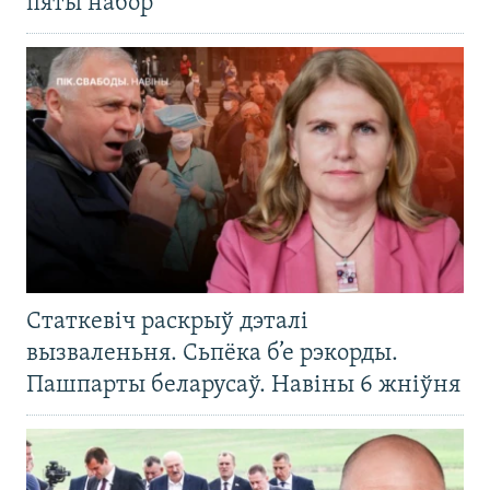
пяты набор
Статкевіч раскрыў дэталі
вызваленьня. Сьпёка б’е рэкорды.
Пашпарты беларусаў. Навіны 6 жніўня