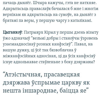
пачаць дыялёг. Шчыра кажучы, гэта не натхняе.
Адкрытасьць праваслаўя бачылася б мне і многім
вернікам як адкрытасьць на сумоўе, на дыялёг з
братамі па веры, у першую чаргу з каталікамі.
Цыганкоў
: Патрыярх Кірыл у першы дзень візыту
ўжо адзначыў “вельмі добры і станоўчы ўзровень
узаемаадносінаў розных канфэсіяў”. Павал, на
вашую думку, ці ўсё так бязвоблачна ў
міжканфэсійных адносінах, ці да ўсіх канфэсіяў
існуе аднолькавае стаўленьне з боку дзяржавы?
“Атэістычная, прасавецкая
дзяржава ўспрымае царкву як
нешта іншароднае, баіцца яе”