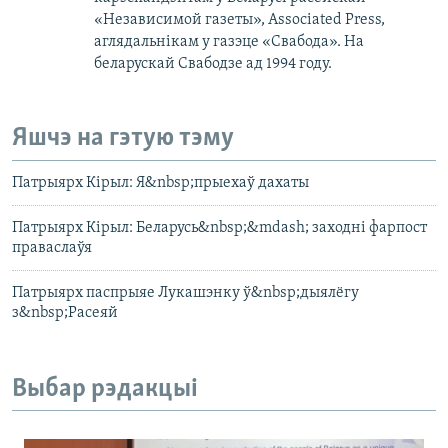
«Независимой газеты», Associated Рress,
аглядальнікам у газэце «Свабода». На
беларускай Свабодзе ад 1994 году.
Яшчэ на гэтую тэму
Патрыярх Кірыл: Я&nbsp;прыехаў дахаты
Патрыярх Кірыл: Беларусь&nbsp;&mdash; заходні фарпост
праваслаўя
Патрыярх паспрыяе Лукашэнку ў&nbsp;дыялёгу
з&nbsp;Расеяй
Выбар рэдакцыі