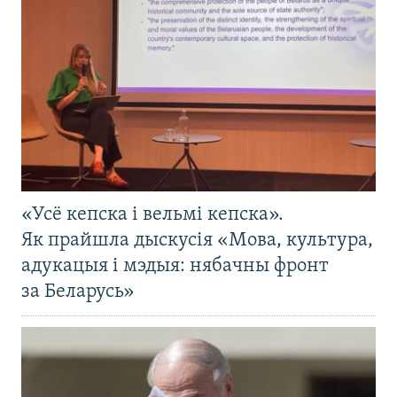
«Усё кепска і вельмі кепска».
Як прайшла дыскусія «Мова, культура,
адукацыя і мэдыя: нябачны фронт
за Беларусь»