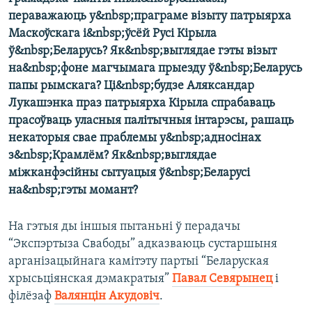
КУЛЬТУРА
МОВА
пераважаюць у&nbsp;праграме візыту патрыярха
КАЛЯНДАР
НА ХВАЛЯХ СВАБОДЫ
Маскоўскага і&nbsp;ўсёй Русі Кірыла
ў&nbsp;Беларусь? Як&nbsp;выглядае гэты візыт
на&nbsp;фоне магчымага прыезду ў&nbsp;Беларусь
папы рымскага? Ці&nbsp;будзе Аляксандар
Лукашэнка праз патрыярха Кірыла спрабаваць
прасоўваць уласныя палітычныя інтарэсы, рашаць
некаторыя свае праблемы у&nbsp;адносінах
з&nbsp;Крамлём? Як&nbsp;выглядае
міжканфэсійны сытуацыя ў&nbsp;Беларусі
на&nbsp;гэты момант?
На гэтыя ды іншыя пытаньні ў перадачы
“Экспэртыза Свабоды” адказваюць сустаршыня
арганізацыйнага камітэту партыі “Беларуская
хрысьціянская дэмакратыя”
Павал Севярынец
і
філёзаф
Валянцін Акудовіч
.