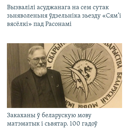
Вызвалілі асуджанага на сем сутак
зьняволеньня ўдзельніка зьезду «Сям’і
вясёлкі» пад Расонамі
Закаханы ў беларускую мову
матэматык і сьвятар. 100 гадоў