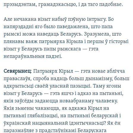
прэзыдэнтам, грамадзкасьцю, і да таго падобнае.
Але нечакана візыт набыў пэўную інтрыгу. Бо
напярэдадні яго было паведамлена, што папа
рымскі можа наведаць Беларусь. Зразумела, што
плянавы ваяж патрыярха Кірыла і першы ў гісторыі
візыт у Беларусь папы рымскага — гэта
непараўнальныя падзеі.
Севярынец
: Патрыярх Кірыл — гэта новае аблічча
праваслаўя, спроба надаць больш дынамізму, больш
адкрытасьці сваёй уласнай пазыцыі. Таму ягоны
візыт у Беларусь — гэта яшчэ і адказ на пытаньні,
якія заўсёды задаюцца новаабранаму чалавеку.
Якія зьмены чакаюцца, як адкажа Кірыл на
пытаньні глябалізацыі, на пытаньні беларускай і
ўкраінскай нацыянальнай ідэнтычнасьці? Як ён
паразмаўляе з прадстаўнікамі Беларускага