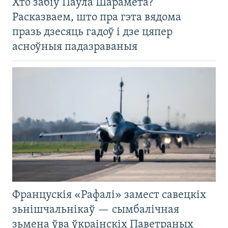
Хто забіў Паўла Шарамета?
Расказваем, што пра гэта вядома
празь дзесяць гадоў і дзе цяпер
асноўныя падазраваныя
Францускія «Рафалі» замест савецкіх
зьнішчальнікаў — сымбалічная
зьмена ўва ўкраінскіх Паветраных