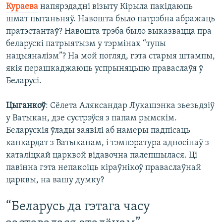
Кураева
напярэдадні візыту Кірыла пакідаюць
шмат пытаньняў. Навошта было патрэбна абражаць
пратэстантаў? Навошта трэба было выказвацца пра
беларускі патрыятызм у тэрмінах “тупы
нацыяналізм”? На мой погляд, гэта старыя штампы,
якія перашкаджаюць успрыняцьцю праваслаўя ў
Беларусі.
Цыганкоў
: Сёлета Аляксандар Лукашэнка зьезьдзіў
у Ватыкан, дзе сустрэўся з папам рымскім.
Беларускія ўлады заявілі аб намеры падпісаць
канкардат з Ватыканам, і тэмпэратура адносінаў з
каталіцкай царквой відавочна палепшылася. Ці
павінна гэта непакоіць кіраўнікоў праваслаўнай
царквы, на вашу думку?
“Беларусь да гэтага часу