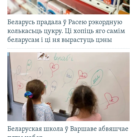
Беларусь прадала ў Расею рэкордную
колькасьць цукру. Ці хопіць яго самім
беларусам і ці ня вырастуць цэны
Беларуская школа ў Варшаве абвяшчае