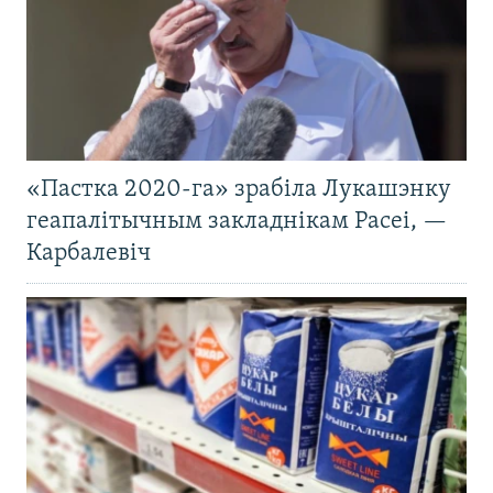
«Пастка 2020-га» зрабіла Лукашэнку
геапалітычным закладнікам Расеі, —
Карбалевіч