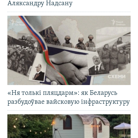
Аляксандру Надсану
«Ня толькі пляцдарм»: як Беларусь
разбудоўвае вайсковую інфраструктуру