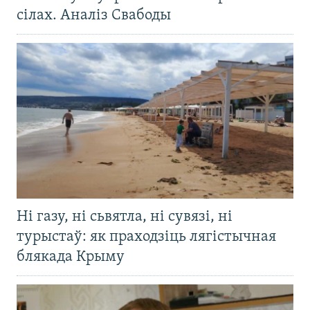
сілах. Аналіз Свабоды
Ні газу, ні сьвятла, ні сувязі, ні
турыстаў: як праходзіць лягістычная
блякада Крыму