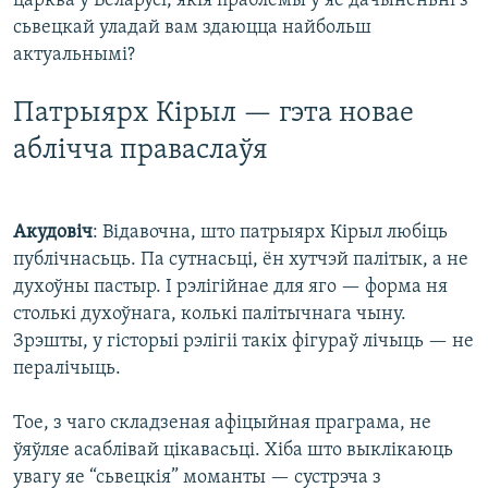
царква ў Беларусі, якія праблемы ў яе дачыненьні з
сьвецкай уладай вам здаюцца найбольш
актуальнымі?
Патрыярх Кірыл — гэта новае
аблічча праваслаўя
Акудовіч
: Відавочна, што патрыярх Кірыл любіць
публічнасьць. Па сутнасьці, ён хутчэй палітык, а не
духоўны пастыр. І рэлігійнае для яго — форма ня
столькі духоўнага, колькі палітычнага чыну.
Зрэшты, у гісторыі рэлігіі такіх фігураў лічыць — не
пералічыць.
Тое, з чаго складзеная афіцыйная праграма, не
ўяўляе асаблівай цікавасьці. Хіба што выклікаюць
увагу яе “сьвецкія” моманты — сустрэча з