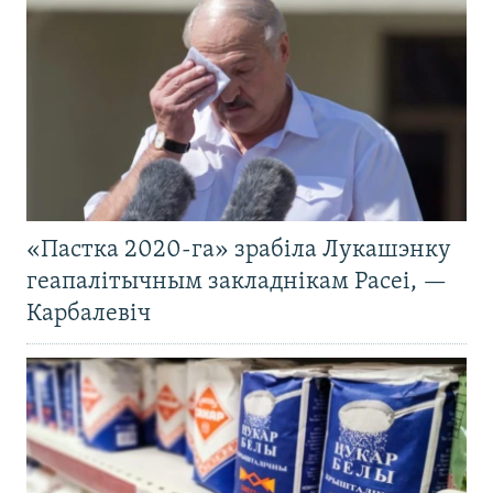
«Пастка 2020-га» зрабіла Лукашэнку
геапалітычным закладнікам Расеі, —
Карбалевіч