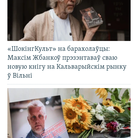
«ШокінгКульт» на барахолаўцы:
Максім Жбанкоў прэзэнтаваў сваю
новую кнігу на Кальварыйскім рынку
ў Вільні