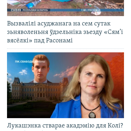
Вызвалілі асуджанага на сем сутак
зьняволеньня ўдзельніка зьезду «Сям’і
вясёлкі» пад Расонамі
Лукашэнка стварае акадэмію для Колі?