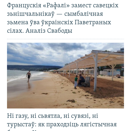
Францускія «Рафалі» замест савецкіх
зьнішчальнікаў — сымбалічная
зьмена ўва ўкраінскіх Паветраных
сілах. Аналіз Свабоды
Ні газу, ні сьвятла, ні сувязі, ні
турыстаў: як праходзіць лягістычная