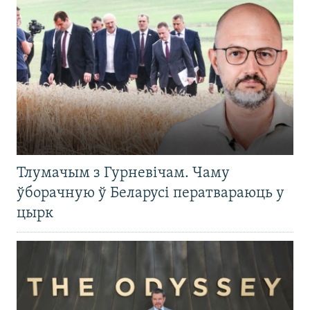
Тлумачым з Гурневічам. Чаму
ўборачную ў Беларусі ператвараюць у
цырк