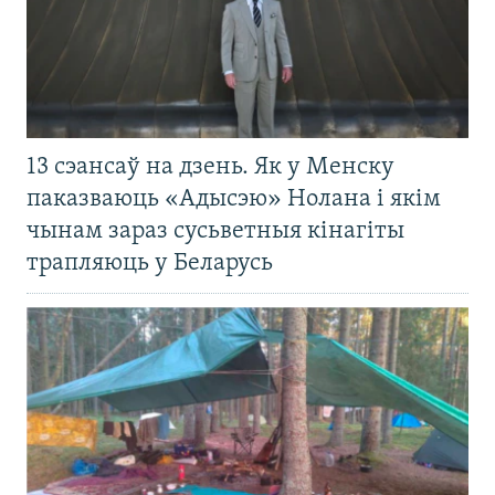
13 сэансаў на дзень. Як у Менску
паказваюць «Адысэю» Нолана і якім
чынам зараз сусьветныя кінагіты
трапляюць у Беларусь