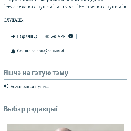
"Белавежская пушча", а толькі "Белавеская пушча"».
СЛУХАЦЬ:
Падзяліцца
Без VPN
Сачыце за абнаўленьнямі
Яшчэ на гэтую тэму
Белавеская пушча
Выбар рэдакцыі