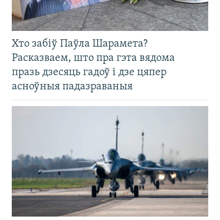
Хто забіў Паўла Шарамета?
Расказваем, што пра гэта вядома
празь дзесяць гадоў і дзе цяпер
асноўныя падазраваныя