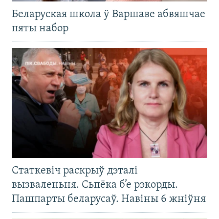
Беларуская школа ў Варшаве абвяшчае
пяты набор
Статкевіч раскрыў дэталі
вызваленьня. Сьпёка б’е рэкорды.
Пашпарты беларусаў. Навіны 6 жніўня