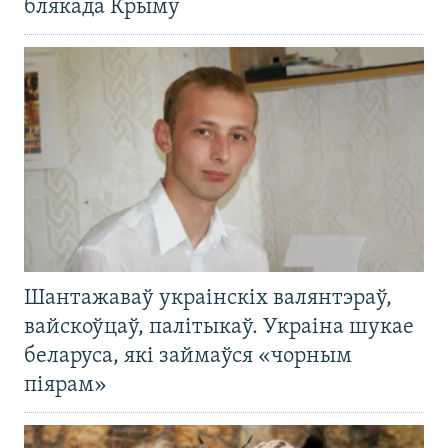
блякада Крыму
Шантажаваў украінскіх валянтэраў,
вайскоўцаў, палітыкаў. Украіна шукае
беларуса, які займаўся «чорным
піярам»