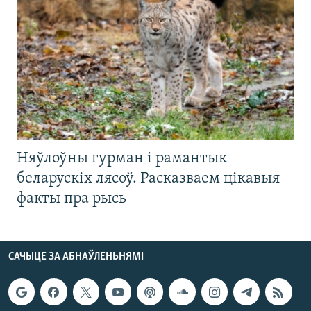
Няўлоўны гурман і рамантык
беларускіх лясоў. Расказваем цікавыя
факты пра рысь
САЧЫЦЕ ЗА АБНАЎЛЕНЬНЯМІ