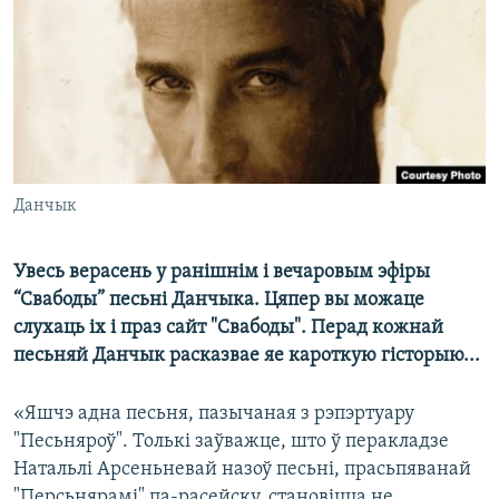
КУЛЬТУРА
МОВА
КАЛЯНДАР
НА ХВАЛЯХ СВАБОДЫ
Данчык
Увесь верасень у ранішнім і вечаровым эфіры
“Свабоды” песьні Данчыка. Цяпер вы можаце
слухаць іх і праз сайт "Свабоды". Перад кожнай
песьняй Данчык расказвае яе кароткую гісторыю...
«Яшчэ адна песьня, пазычаная з рэпэртуару
"Песьняроў". Толькі заўважце, што ў перакладзе
Натальлі Арсеньневай назоў песьні, прасьпяванай
"Персьнярамі" па-расейску, становіцца не