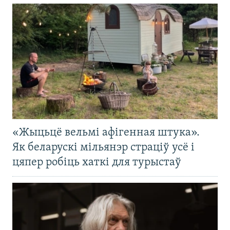
«Жыцьцё вельмі афігенная штука».
Як беларускі мільянэр страціў усё і
цяпер робіць хаткі для турыстаў