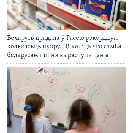
Беларусь прадала ў Расею рэкордную
колькасьць цукру. Ці хопіць яго самім
беларусам і ці ня вырастуць цэны