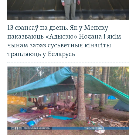
13 сэансаў на дзень. Як у Менску
паказваюць «Адысэю» Нолана і якім
чынам зараз сусьветныя кінагіты
трапляюць у Беларусь