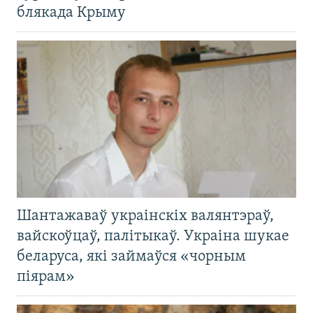
блякада Крыму
Шантажаваў украінскіх валянтэраў,
вайскоўцаў, палітыкаў. Украіна шукае
беларуса, які займаўся «чорным
піярам»