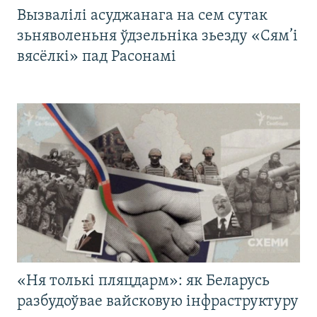
Вызвалілі асуджанага на сем сутак
зьняволеньня ўдзельніка зьезду «Сям’і
вясёлкі» пад Расонамі
«Ня толькі пляцдарм»: як Беларусь
разбудоўвае вайсковую інфраструктуру