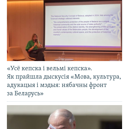
«Усё кепска і вельмі кепска».
Як прайшла дыскусія «Мова, культура,
адукацыя і мэдыя: нябачны фронт
за Беларусь»