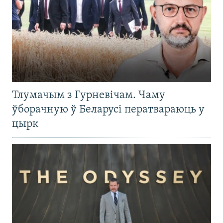
Тлумачым з Гурневічам. Чаму
ўборачную ў Беларусі ператвараюць у
цырк