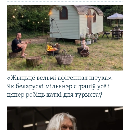
«Жыцьцё вельмі афігенная штука».
Як беларускі мільянэр страціў усё і
цяпер робіць хаткі для турыстаў