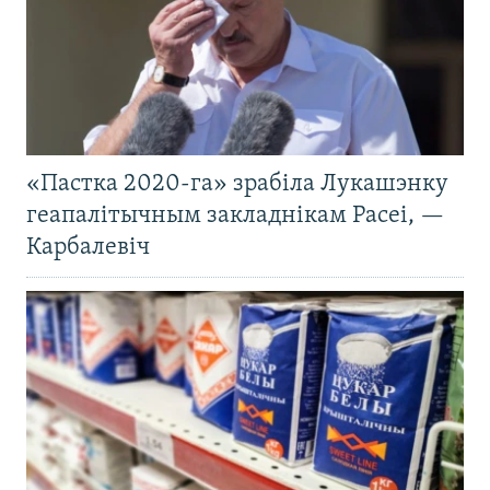
«Пастка 2020-га» зрабіла Лукашэнку
геапалітычным закладнікам Расеі, —
Карбалевіч