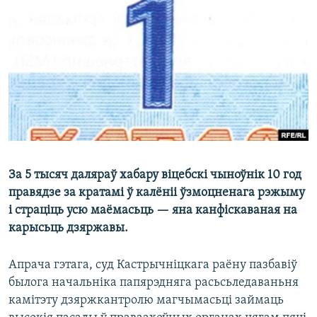
КУЛЬТУРА
МОВА
КАЛЯНДАР
НА ХВАЛЯХ СВАБОДЫ
За 5 тысяч даляраў хабару віцебскі чыноўнік 10 год
правядзе за кратамі ў калёніі ўзмоцненага рэжыму
і страціць усю маёмасьць — яна канфіскаваная на
карысьць дзяржавы.
Апрача гэтага, суд Кастрычніцкага раёну пазбавіў
былога начальніка папярэдняга расьсьледаваньня
камітэту дзяржкантролю магчымасьці займаць