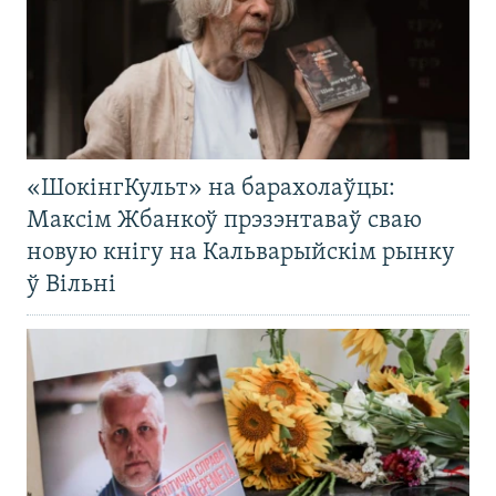
«ШокінгКульт» на барахолаўцы:
Максім Жбанкоў прэзэнтаваў сваю
новую кнігу на Кальварыйскім рынку
ў Вільні