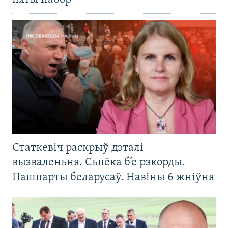
Статкевіч раскрыў дэталі
вызваленьня. Сьпёка б’е рэкорды.
Пашпарты беларусаў. Навіны 6 жніўня