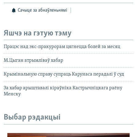
Сачыце за абнаўленьнямі
Яшчэ на гэтую тэму
Працэс над экс-пракурорам цягнецца болей за месяц
M.Цыган атрымліваў хабар
Крымінальную справу супраць Карунаса перадалі ў суд
За хабар арыштавалі кіраўніка Кастрычніцкага раёну
Менску
Выбар рэдакцыі