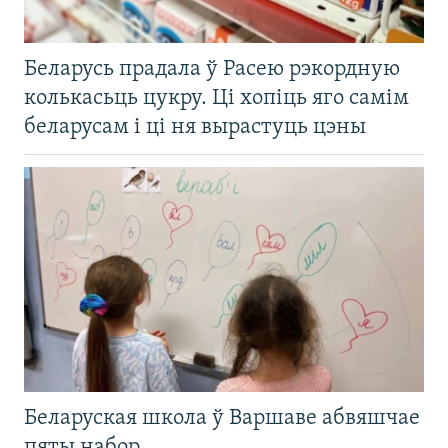
Беларусь прадала ў Расею рэкордную
колькасьць цукру. Ці хопіць яго самім
беларусам і ці ня вырастуць цэны
Беларуская школа ў Варшаве абвяшчае
пяты набор