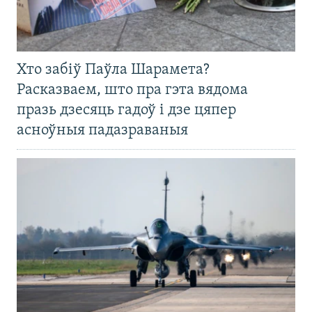
Хто забіў Паўла Шарамета?
Расказваем, што пра гэта вядома
празь дзесяць гадоў і дзе цяпер
асноўныя падазраваныя