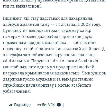
высокія пасады ў праваахоўных органах цягам пяці
год па вызваленьні.
Інцыдэнт, які стаў падставай для пакараньня,
адбыўся амаль год таму — 14 лістапада 2008 году.
Супрацоўнік дзяржкантролю атрымаў хабар
памерам 5 тысяч даляраў за спрыяньне двум
прыватным прадпрымальнікам — каб спыніць
праверку іхнай фінансава-гаспадарчай дзейнасьці,
а штрафы за знойдзеныя парушэньні спагнаць
мінімальныя. Парушэньні тым часам былі такія
маштабныя, што аднаму з прадпрымальнікаў
пагражала крымінальная адказнасьць. Чыноўнік зь
дзяржкантролю асуджаны за выкарыстаньне
службовых паўнамоцтваў з мэтаю асабістага
ўзбагачэньня.
Падзяліцца
Без VPN