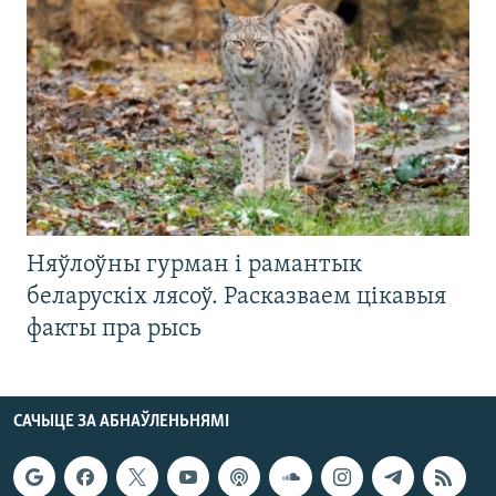
Няўлоўны гурман і рамантык
беларускіх лясоў. Расказваем цікавыя
факты пра рысь
САЧЫЦЕ ЗА АБНАЎЛЕНЬНЯМІ