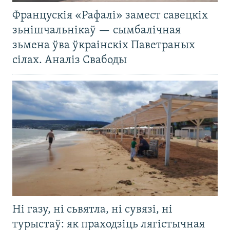
Францускія «Рафалі» замест савецкіх
зьнішчальнікаў — сымбалічная
зьмена ўва ўкраінскіх Паветраных
сілах. Аналіз Свабоды
Ні газу, ні сьвятла, ні сувязі, ні
турыстаў: як праходзіць лягістычная