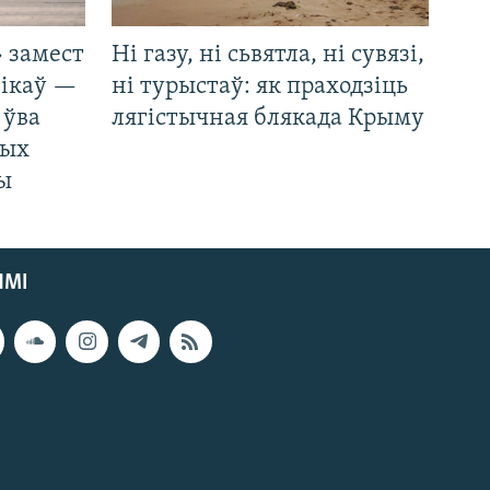
 замест
Ні газу, ні сьвятла, ні сувязі,
нікаў —
ні турыстаў: як праходзіць
 ўва
лягістычная блякада Крыму
ных
ды
ЯМІ