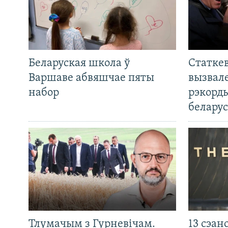
Беларуская школа ў
Статкев
Варшаве абвяшчае пяты
вызвале
набор
рэкорд
беларус
Тлумачым з Гурневічам.
13 сэан