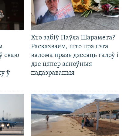
Хто забіў Паўла Шарамета?
м
Расказваем, што пра гэта
ў сваю
вядома празь дзесяць гадоў і
дзе цяпер асноўныя
у ў
падазраваныя