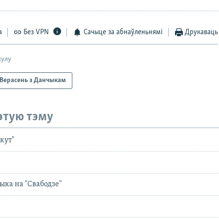
а
Без VPN
Сачыце за абнаўленьнямі
Друкаваць
кулу
Верасень з Данчыкам
этую тэму
кут"
ыка на "Свабодзе"