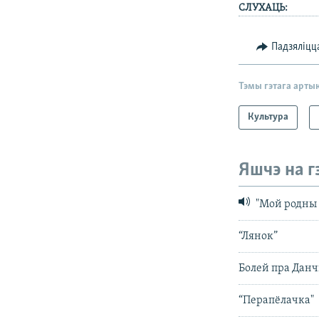
СЛУХАЦЬ:
Падзяліцц
Тэмы гэтага арты
Культура
Яшчэ на г
"Мой родны 
“Лянок”
Болей пра Данч
“Перапёлачка"