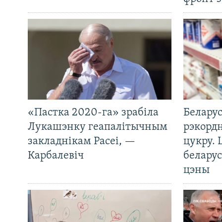
«Пастка 2020-га» зрабіла
Беларус
Лукашэнку геапалітычным
рэкорд
закладнікам Расеі, —
цукру. 
Карбалевіч
беларус
цэны