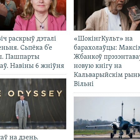
іч раскрыў дэталі
«ШокінгКульт» на
ньня. Сьпёка б’е
барахолаўцы: Максі
ы. Пашпарты
Жбанкоў прэзэнтава
аў. Навіны 6 жніўня
новую кнігу на
Кальварыйскім рынк
Вільні
саў на дзень.