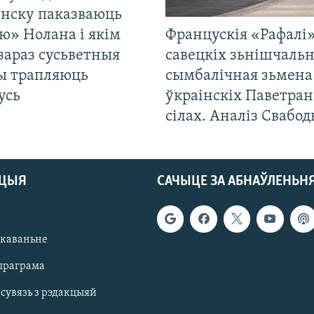
енску паказваюць
ю» Нолана і якім
Францускія «Рафалі»
зараз сусьветныя
савецкіх зьнішчаль
ты трапляюць
сымбалічная зьмена
усь
ўкраінскіх Паветра
сілах. Аналіз Свабо
АЦЫЯ
САЧЫЦЕ ЗА АБНАЎЛЕНЬН
якаваньне
праграма
 сувязь з рэдакцыяй