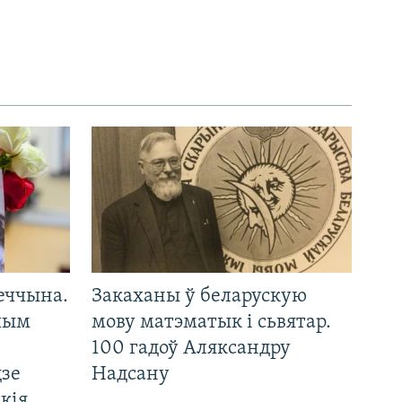
еччына.
Закаханы ў беларускую
 чым
мову матэматык і сьвятар.
100 гадоў Аляксандру
дзе
Надсану
кія