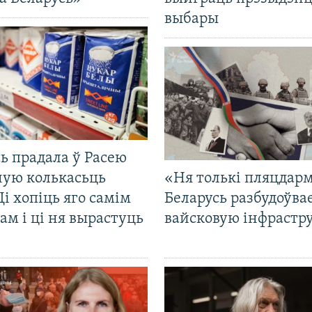
выбары
ь прадала ў Расею
ную колькасьць
«Ня толькі пляцдарм
Ці хопіць яго самім
Беларусь разбудоўва
ам і ці ня вырастуць
вайсковую інфрастр