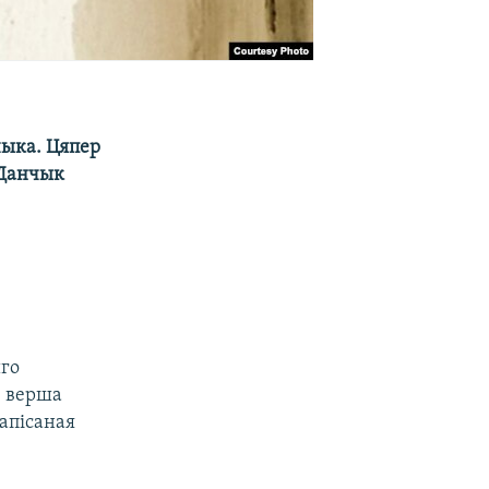
чыка. Цяпер
 Данчык
йго
з верша
напісаная