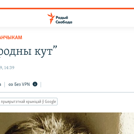
ДАНЧЫКАМ
родны кут”
, 14:39
а
Без VPN
 прыярытэтнай крыніцай ў Google