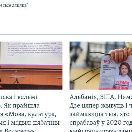
есьсе ляцяць"
пска і вельмі
Альбанія, ЗША, Ням
». Як прайшла
Дзе цяпер жывуць і
я «Мова, культура,
займаюцца тыя, хто
ыя і мэдыя: нябачны
спрабаваў у 2020 го
а Беларусь»
выйграць прэзыдэнц