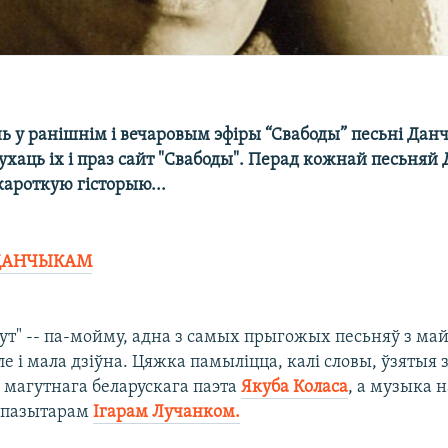
нь у ранішнім і вечаровым эфіры “Свабоды” песьні Дан
ухаць іх і праз сайт "Свабоды". Перад кожнай песьняй
кароткую гісторыю...
 ДАНЧЫКАМ
ут" -- па-мойму, адна з самых прыгожых песьняў з ма
ле і мала дзіўна. Цяжка памыліцца, калі словы, ўзятыя 
 магутнага беларускага паэта
Якуба Коласа
, а музыка 
мпазытарам
Ігарам Лучанком.