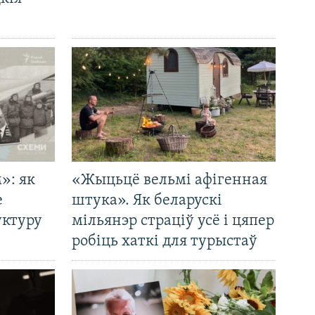
»: як
«Жыцьцё вельмі афігенная
е
штука». Як беларускі
уктуру
мільянэр страціў усё і цяпер
робіць хаткі для турыстаў