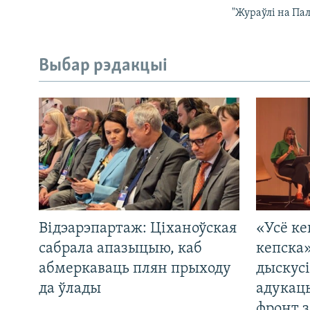
"Жураўлі на Пал
Выбар рэдакцыі
Відэарэпартаж: Ціханоўская
«Усё ке
сабрала апазыцыю, каб
кепска
абмеркаваць плян прыходу
дыскусі
да ўлады
адукац
фронт з