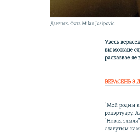
Данчык. Фота Milan Josipovic.
Увесь верасе
вы можаце сл
расказвае яе 
ВЕРАСЕНЬ З
"Мой родны к
рэпэртуару. А
"Новая зямля"
славутым ка