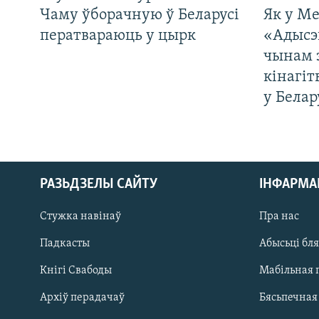
Чаму ўборачную ў Беларусі
Як у М
ператвараюць у цырк
«Адысэ
чынам 
кінагі
у Белар
РАЗЬДЗЕЛЫ САЙТУ
ІНФАРМ
Стужка навінаў
Пра нас
Падкасты
Абысьці бл
Кнігі Свабоды
Мабільная 
Архіў перадачаў
Бясьпечная