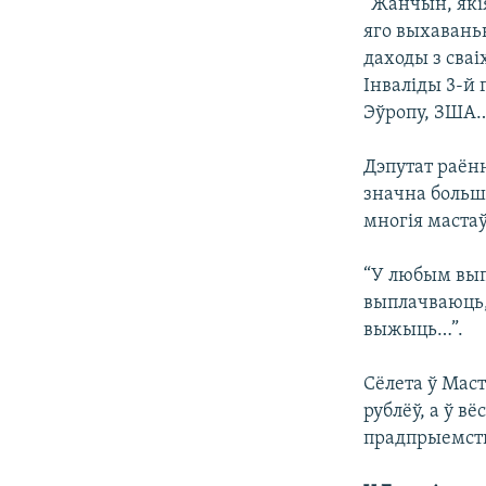
“Жанчын, які
яго выхавань
даходы з сваі
Інваліды 3-й 
Эўропу, ЗША…
Дэпутат раён
значна больш 
многія мастаў
“У любым выпа
выплачваюць, 
выжыць…”.
Сёлета ў Маст
рублёў, а ў в
прадпрыемств