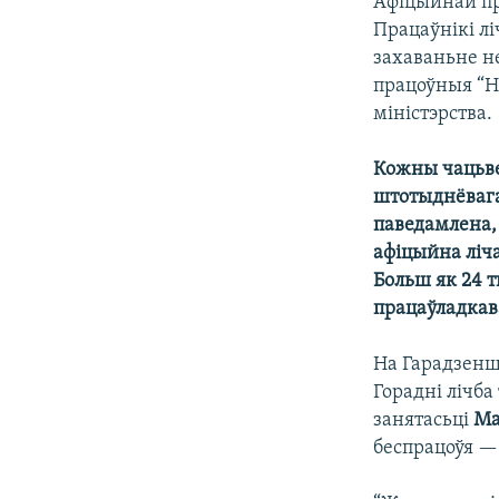
Афіцыйнай пр
Працаўнікі лі
захаваньне не
працоўныя “Н
міністэрства.
Кожны чацьве
штотыднёвага
паведамлена, 
афіцыйна ліч
Больш як 24 т
працаўладкав
На Гарадзенш
Горадні лічба
занятасьці
Ма
беспрацоўя — 