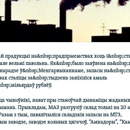
ай прадукцыі на&nbsp;прадпрыемствах хоць і&nbsp;ста
але вельмі павольна. Як&nbsp;было заяўлена на&nbsp
нарадзе ў&nbsp;Менгарвыканкаме, запасы на&nbsp;с
ах сталіцы за&nbsp;тыдзень зьнізіліся амаль
bsp;мільярдаў рублёў.
а чыноўнікі, нават пры станоўчай дынаміцы жаданых
ымана. Прыкладам, МАЗ разгрузіў склад толькі на 20 а
 Разам з тым, павялічыліся складзкія запасы на МТЗ,
м заводзе, заводзе колавых цягачоў, “Амкадоры”, “Ка