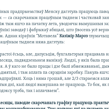
ных прадпрыемстваў Менску дагэтуль працуюць павод
бок — са скарочаным працоўным тыднем і частковай за
Між тым яшчэ на пачатку лета, уводзячы вымушаныя за
аўнікі заводаў і фабрыкаў абяцалі, што ўвосень усё верн
. Аднак кіраўнік “Мотавела”
Казімір Мароз
тлумачыць
працоўным тыднем няма дагэтуль:
астоі ёсьць, але, дапусьцім, бухгальтэрыя працавала 
сяца, падвядзеньнем вынікаў. Людзі, у якіх была пра
. А ў каго не было працы і дзе былі абмежаваньні, ды
мяталі, і там аплата па сярэднім заробку. Пакуль яшчэ
адпраўлялі. Хоць і няма грошай, але 2/3 стараемся апла
тыя дні, калі людзі вымушана не працуюць. То бок, як 
дэксу трэба, так і аплачваем”.
 месяцы, паводле скарочанага графіку працуюць практы