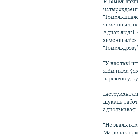
У Гомелі звы
чатырохдзёнцы
“Гомельшпале
зьменшылі на 
Аднак людзі, 
зьменшыліся ў
“Гомельдрэву
“У нас такі ш
якім няма ўж
парсючкоў, ку
Інструмэнтал
шукаць рабоч
аднолькавая:
“Не звальняю
Малюнак прык