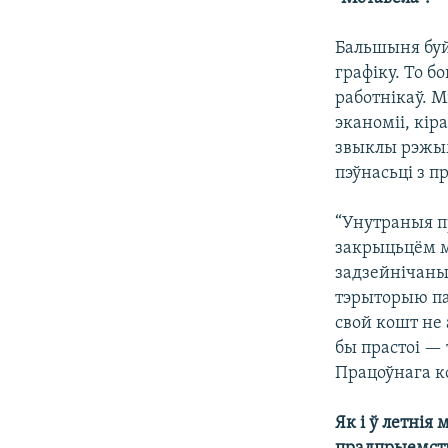
Бальшыня буй
графіку. То 
работнікаў. 
эканоміі, кір
звыклы рэжым
пэўнасьці з 
“Унутраныя пр
закрыцьцём ме
задзейнічаныя
тэрыторыю пад
свой кошт не 
бы прастоі — 
Працоўнага ко
Як і ў летнія