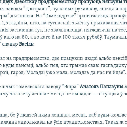
ш двух дзесяткаў прадпрыемстваў працуюць няпоўны т
 заводы “Цэнтраліт”, пускавых рухавікоў, ліцьця й на
ры” ды іншыя. На “Гомельдрэве” працягласьць працоў
1,5 гадзіны, што, па сутнасьці, зьлёгку прыхаваная ч
якія застаюцца тут, не звальняюцца, нягледзячы на тое
 каго на 80, а во каго й на 100 тысяч рублёў. Тлумачы
” спадар
Васіль
:
тат на прадпрыемстве, дзе працуюць людзі альбо пэнсій
о куды пайсьці, альбо тыя, хто трымае сваю гаспадарк
рэй, гарод. Моладзі ўжо мала, моладзь да нас ня йдзе”.
ьшчык гомельскага заводу “Віпра”
Анатоль Паплаўны
л
аму чалавеку лепшае месца не выпадае — сітуацыя ў
цца, бо ў людзей няма лепшага месца, каб куды-кольве
ладна адколькавы на ўсіх прадпрыемствах. Такая ж с