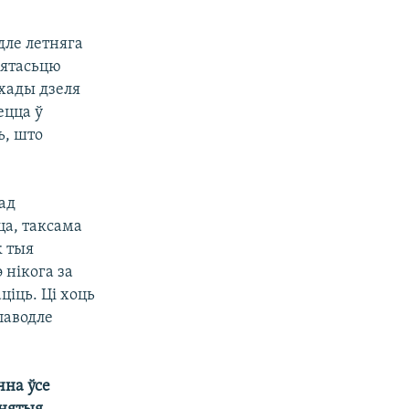
ле летняга
нятасьцю
хады дзеля
ецца ў
, што
над
ца, таксама
к тыя
 нікога за
ціць. Ці хоць
паводле
чна ўсе