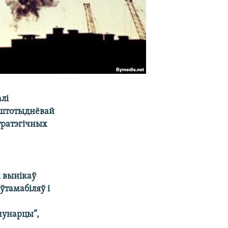
лі
;штотыднёвай
тратэгічных
 вынікаў
ўтамабіляў і
мунарцы”,