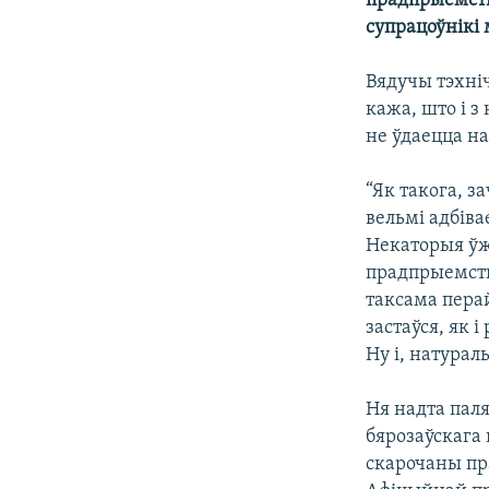
прадпрыемств
супрацоўнікі 
Вядучы тэхні
кажа, што і з
не ўдаецца н
“Як такога, з
вельмі адбів
Некаторыя ўж
прадпрыемств
таксама пера
застаўся, як 
Ну і, натурал
Ня надта паля
бярозаўскага
скарочаны пр