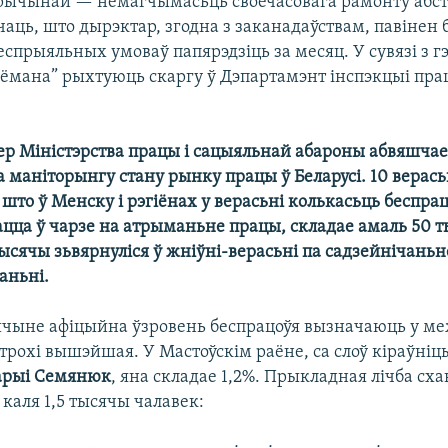
ычынай — немагчымасьць своечасовага рамонту абст
чаць, што дырэктар, згодна з заканадаўствам, павінен 
спрыяльных умоваў папярэдзіць за месяц. У сувязі з 
ёмана” рыхтуюць скаргу ў Дэпартамэнт інспэкцыі пра
р Міністэрства працы і сацыяльнай абароны абвяшчае
 маніторынгу стану рынку працы ў Беларусі. 10 верас
што ў Менску і рэгіёнах у верасьні колькасьць беспра
ацца ў чарзе на атрыманьне працы, складае амаль 50 т
ысячы зьвярнуліся ў жніўні-верасьні па садзейнічаньн
аньні.
чыне афіцыйна ўзровень беспрацоўя вызначаюць у ме
 трохі вышэйшая. У Мастоўскім раёне, са слоў кіраўніц
рыі Семянюк
, яна складае 1,2%. Прыкладная лічба сх
каля 1,5 тысячы чалавек: