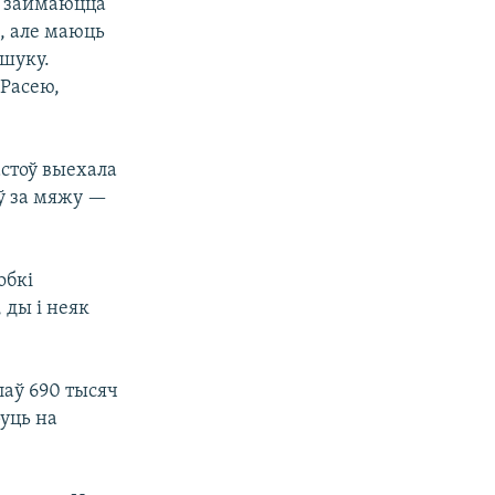
з займаюцца
, але маюць
ышуку.
 Расею,
астоў выехала
аў за мяжу —
обкі
 ды і неяк
лаў 690 тысяч
руць на