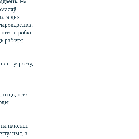
ыдзень.
На
рмаляў,
нага дня
атырохдзёнка.
, што заробкі
ць рабочы
нага ўзросту,
у —
ічыць, што
сюды
чы пайсьці.
ытуацыя, а