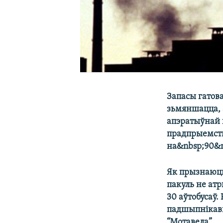
Запасы гатов
зьмяншацца, 
апэратыўнай 
прадпрыемств
на&nbsp;90&n
Як прызнаюцц
пакуль не атр
30 аўтобусаў.
падшыпнікавы
“Мотавела”.