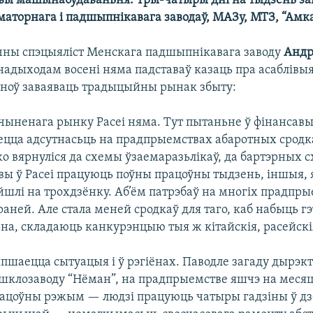
ы машынабудаваньня. Тры-чатыры дні на тыдзень з
маторнага і падшыпнікавага заводаў, МАЗу, МТЗ, “Амк
чны спэцыяліст Менскага падшыпнікавага заводу
Андр
 надыходам восені няма падставаў казаць пра асаблівы
аноў заваяваць традыцыйны рынак збыту:
ачыненага рынку Расеі няма. Тут пытаньне ў фінансавы
аецца адсутнасьць на прадпрыемствах абаротных сродк
о вярнуліся да схемы ўзаемаразьлікаў, да бартэрных 
ы ў Расеі працуюць поўны працоўны тыдзень, іншыя, я
йшлі на трохдзёнку. Аб’ём патрэбаў на многіх прадпр
і раней. Але стала меней сродкаў для таго, каб набыць г
ьна, складаюць канкурэнцыю тыя ж кітайскія, расейск
пшаецца сытуацыя і ў рэгіёнах. Паводле загаду дырэк
 шклозаводу “Нёман”, на прадпрыемстве яшчэ на меся
ацоўны рэжым — людзі працуюць чатыры гадзіны ў дз