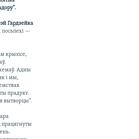
анятыя
адору”.
эй Гардзейка
я посьпехі —
м крызісе,
аў.
схемаў. Адны
к і мы,
ыемствах
эты прадукт.
ія вытворцы”.
тара
ц працягнуты
ень.