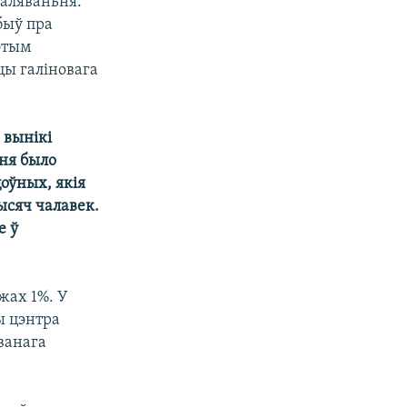
аляваньня.
быў пра
гэтым
цы галіновага
 вынікі
ьня было
цоўных, якія
ысяч чалавек.
е ў
жах 1%. У
ы цэнтра
аванага