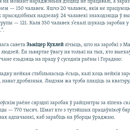
я на момант нараджэньня дзіцяці не працавалі, а зара
нем — 150 чалавек. Яшчэ 20 чалавек, якія не працуюць
х прысядзібных надзелаў. 24 чалавекі знаходзяцца ў в
групы — 121. Каля 350 чалавек з’ехалі шукаць заробак у
”.
нага савета
Зьміцер Кухлей
лічыць, што на заробкі з М
людзей. Ён зьвяртае ўвагу ня толькі на тых, хто выех
чане езьдзяць на працу ў суседнія раёны і Горадню:
дку нейкая стабільнасьць ёсьць, калі хоць нейкія зар
нават дробязныя. Людзям жа трэба плаціць за кватэру,
оўскім раёне сярэдні заробак ў райцэнтры за ліпень ск
ёсцы — 770 тысяч. Шмат хто з тутэйшых працаўнікоў бя
ах адпачынкі, каб зарабіць на ўборцы ўраджаю.