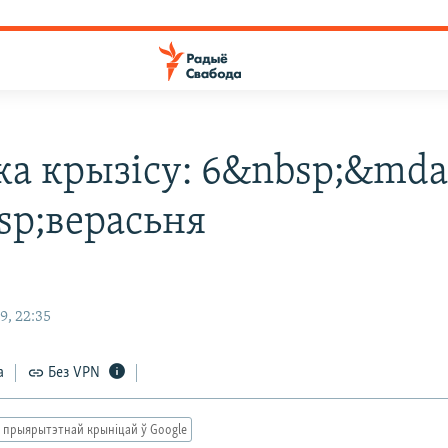
ка крызісу: 6&nbsp;&mda
sp;верасьня
9, 22:35
а
Без VPN
 прыярытэтнай крыніцай ў Google