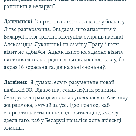
рашэньні ў Беларусі”.
Дашчынскі
: “Спрэчкі вакол гэтага візыту больш у
Літве разгараюцца. Згадаем, што апазыцыя ў
Беларусі катэгарычна выступіла супраць паездкі
Аляксандра Лукашэнкі на саміт у Прагу, і гэты
візыт не адбыўся. Аднак цяпер на адмене візыту
настойвалі толькі родныя зьніклых палітыкаў, бо
якраз 16 верасьня гадавіна зьнікненьняў.
Лагвінец
: “Я думаю, ёсьць разуменьне новай
палітыкі ЭЗ. Відавочна, ёсьць пэўная рэакцыя
беларускай грамадзянскай супольнасьці. Але зноў
жа размова, хутчэй за ўсё, ідзе пра тое, каб
скарыстаць гэты шанец адкрытасьці і дыялёгу
дзеля таго, каб у Беларусі пачаліся хоць якіясьці
зьмены.