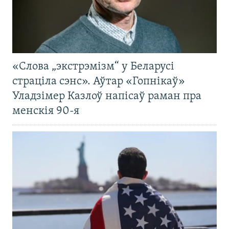
«Слова „экстрэмізм“ у Беларусі
страціла сэнс». Аўтар «Гопнікаў»
Уладзімер Казлоў напісаў раман пра
менскія 90-я