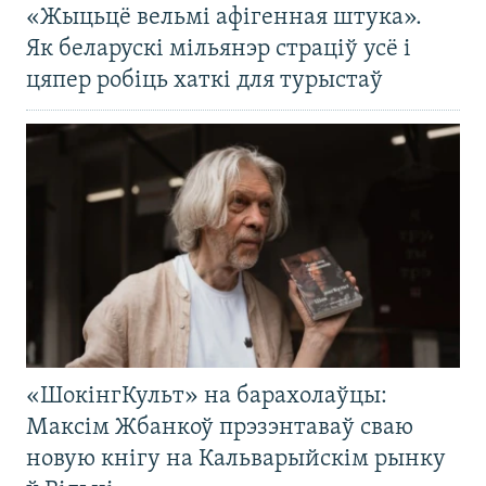
«Жыцьцё вельмі афігенная штука».
Як беларускі мільянэр страціў усё і
цяпер робіць хаткі для турыстаў
«ШокінгКульт» на барахолаўцы:
Максім Жбанкоў прэзэнтаваў сваю
новую кнігу на Кальварыйскім рынку