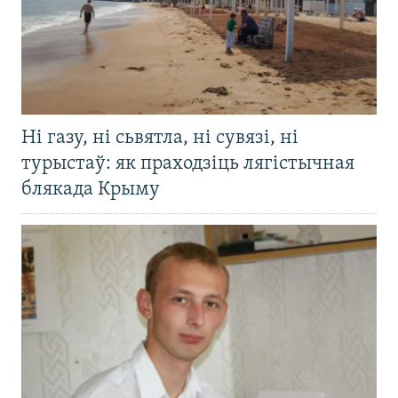
Ні газу, ні сьвятла, ні сувязі, ні
турыстаў: як праходзіць лягістычная
блякада Крыму