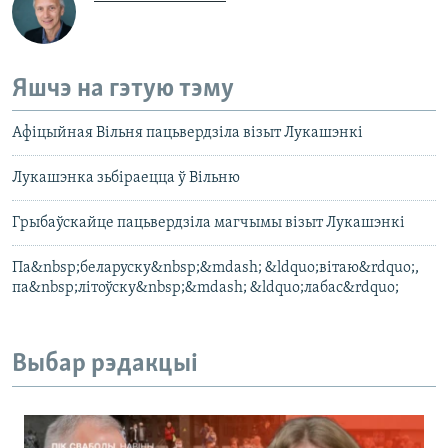
Яшчэ на гэтую тэму
Афіцыйная Вільня пацьвердзіла візыт Лукашэнкі
Лукашэнка зьбіраецца ў Вільню
Грыбаўскайце пацьвердзіла магчымы візыт Лукашэнкі
Па&nbsp;беларуску&nbsp;&mdash; &ldquo;вітаю&rdquo;,
па&nbsp;літоўску&nbsp;&mdash; &ldquo;лабас&rdquo;
Выбар рэдакцыі