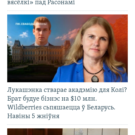
вясёлкі» пад Расонамі
Лукашэнка стварае акадэмію для Колі?
Брат будуе бізнэс на $10 млн.
Wildberries сьпяшаецца ў Беларусь.
Навіны 5 жніўня