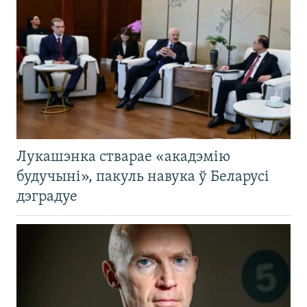
Лукашэнка стварае «акадэмію
будучыні», пакуль навука ў Беларусі
дэградуе