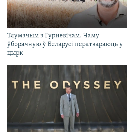
Тлумачым з Гурневічам. Чаму
ўборачную ў Беларусі ператвараюць у
цырк