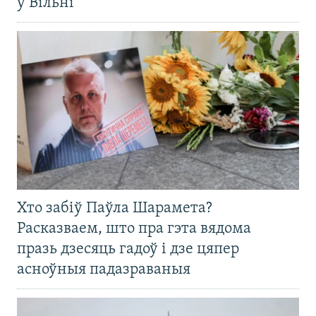
ў Вільні
Хто забіў Паўла Шарамета?
Расказваем, што пра гэта вядома
празь дзесяць гадоў і дзе цяпер
асноўныя падазраваныя