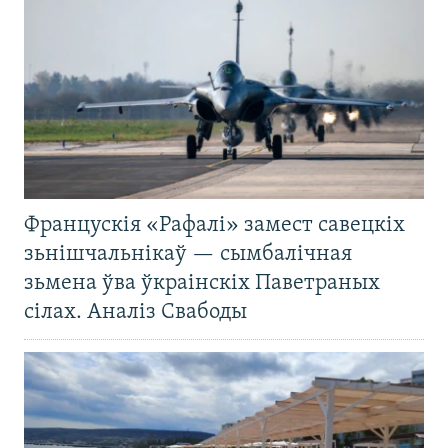
Францускія «Рафалі» замест савецкіх
зьнішчальнікаў — сымбалічная
зьмена ўва ўкраінскіх Паветраных
сілах. Аналіз Свабоды