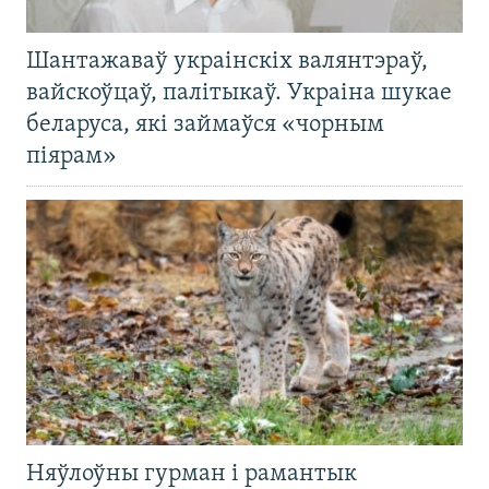
Шантажаваў украінскіх валянтэраў,
вайскоўцаў, палітыкаў. Украіна шукае
беларуса, які займаўся «чорным
піярам»
Няўлоўны гурман і рамантык