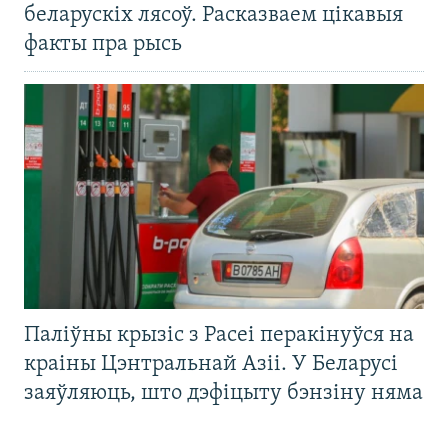
беларускіх лясоў. Расказваем цікавыя
факты пра рысь
Паліўны крызіс з Расеі перакінуўся на
краіны Цэнтральнай Азіі. У Беларусі
заяўляюць, што дэфіцыту бэнзіну няма