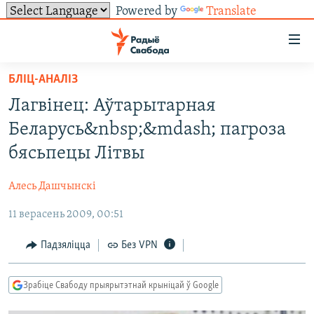
Powered by
Translate
Лінкі
ўнівэрсальнага
доступу
БЛІЦ-АНАЛІЗ
НАВІНЫ
Перайсьці
Лагвінец: Аўтарытарная
да
ТОЛЬКІ НА СВАБОДЗЕ
УСЕ НАВІНЫ
Беларусь&nbsp;&mdash; пагроза
галоўнага
СУВЯЗЬ
ВІДЭА І ФОТА
ТЭСТЫ
зьместу
бясьпецы Літвы
Перайсьці
ПАДПІСАЦЦА
ЛЮДЗІ
БЛОГІ
АБЫСЬЦІ БЛЯКАВАНЬНЕ
да
Алесь Дашчынскі
ПАЛІТЫКА
ГІСТОРЫЯ НА СВАБОДЗЕ
ПАДЗЯЛІЦЦА ІНФАРМАЦЫЯЙ
RSS
галоўнай
САЧЫЦЕ ЗА АБНАЎЛЕНЬНЯМІ
11 верасень 2009, 00:51
навігацыі
ЭКАНОМІКА
ПАДКАСТЫ
ПАДКАСТЫ
Перайсьці
ВАЙНА
КНІГІ
FACEBOOK
Падзяліцца
Без VPN
да
БЕЛАРУСЫ НА ВАЙНЕ
АЎДЫЁКНІГІ
TWITTER
пошуку
Зрабіце Свабоду прыярытэтнай крыніцай ў Google
ПАЛІТВЯЗЬНІ
PREMIUM
Усе сайты РС/РСЭ