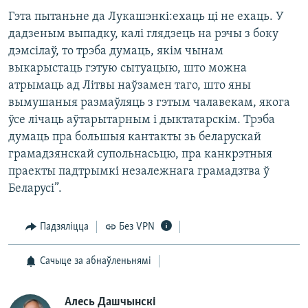
Гэта пытаньне да Лукашэнкі:ехаць ці не ехаць. У
дадзеным выпадку, калі глядзець на рэчы з боку
дэмсілаў, то трэба думаць, якім чынам
выкарыстаць гэтую сытуацыю, што можна
атрымаць ад Літвы наўзамен таго, што яны
вымушаныя размаўляць з гэтым чалавекам, якога
ўсе лічаць аўтарытарным і дыктатарскім. Трэба
думаць пра большыя кантакты зь беларускай
грамадзянскай супольнасьцю, пра канкрэтныя
праекты падтрымкі незалежнага грамадзтва ў
Беларусі”.
Падзяліцца
Без VPN
Сачыце за абнаўленьнямі
Алесь Дашчынскі