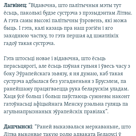
Лагвінец
: “Відавочна, што палітычныя мэты тут
ёсьць, паколькі будзе сустрэча з прэзыдэнтам Літвы.
А гэта самы высокі палітычны ўзровень, які можа
быць. І гэта, калі казаць пра наш рэгіён і яго
заходнюю частку, то гэта першая ад шматлікіх
гадоў такая сустрэча.
Гэта штосьці новае і відавочна, што ёсьць
перасьцярогі, але ёсьць пэўная гульня і ўвесь часу з
боку Эўрапейскага зьвязу, я ня думаю, каб такая
сустрэча адбылася без узгадненьня з Брусэлем, па
ранейшаму працягваецца рука беларускім уладам.
Хаця ўсё больш і больш паўстаюць сумневы наконт
гатоўнасьці афіцыйнага Менску рэальна гуляць па
агульнапрызнаных эўрапейскіх правілах”.
Дашчынскі
: “Раней выказвалася меркаваньне, што
Літва выконвае такую ролю адваката Беларусі ў