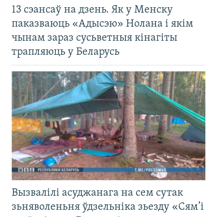
13 сэансаў на дзень. Як у Менску
паказваюць «Адысэю» Нолана і якім
чынам зараз сусьветныя кінагіты
трапляюць у Беларусь
Вызвалілі асуджанага на сем сутак
зьняволеньня ўдзельніка зьезду «Сям’і