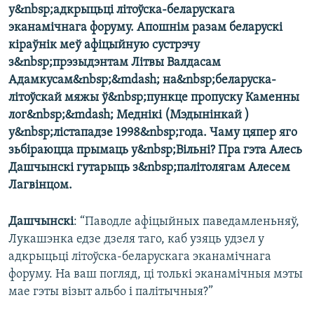
у&nbsp;адкрыцьці літоўска-беларускага
эканамічнага форуму. Апошнім разам беларускі
кіраўнік меў афіцыйную сустрэчу
з&nbsp;прэзыдэнтам Літвы Валдасам
Адамкусам&nbsp;&mdash; на&nbsp;беларуска-
літоўскай мяжы ў&nbsp;пункце пропуску Каменны
лог&nbsp;&mdash; Меднікі (Мэдынінкай )
у&nbsp;лістападзе 1998&nbsp;года. Чаму цяпер яго
зьбіраюцца прымаць у&nbsp;Вільні? Пра гэта Алесь
Дашчынскі гутарыць з&nbsp;палітолягам Алесем
Лагвінцом.
Дашчынскі
: “Паводле афіцыйных паведамленьняў,
Лукашэнка едзе дзеля таго, каб узяць удзел у
адкрыцьці літоўска-беларускага эканамічнага
форуму. На ваш погляд, ці толькі эканамічныя мэты
мае гэты візыт альбо і палітычныя?”