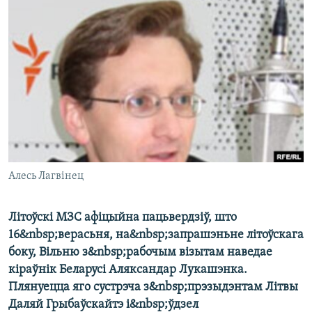
КУЛЬТУРА
МОВА
КАЛЯНДАР
НА ХВАЛЯХ СВАБОДЫ
Алесь Лагвінец
Літоўскі МЗС афіцыйна пацьвердзіў, што
16&nbsp;верасьня, на&nbsp;запрашэньне літоўскага
боку, Вільню з&nbsp;рабочым візытам наведае
кіраўнік Беларусі Аляксандар Лукашэнка.
Плянуецца яго сустрэча з&nbsp;прэзыдэнтам Літвы
Даляй Грыбаўскайтэ і&nbsp;ўдзел