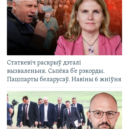
Статкевіч раскрыў дэталі
вызваленьня. Сьпёка б’е рэкорды.
Пашпарты беларусаў. Навіны 6 жніўня