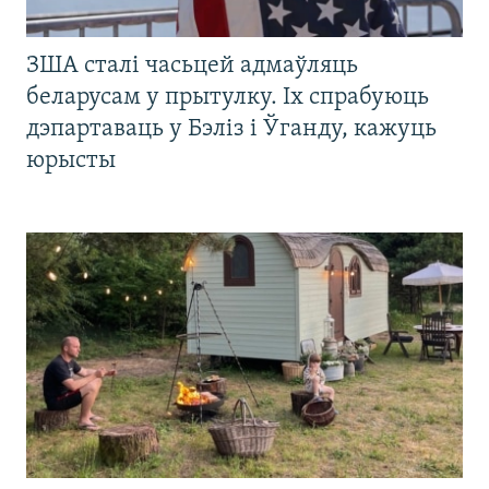
ЗША сталі часьцей адмаўляць
беларусам у прытулку. Іх спрабуюць
дэпартаваць у Бэліз і Ўганду, кажуць
юрысты