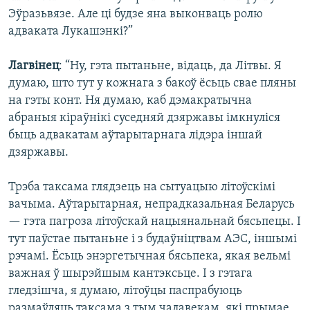
Эўразьвязе. Але ці будзе яна выконваць ролю
адваката Лукашэнкі?”
Лагвінец
: “Ну, гэта пытаньне, відаць, да Літвы. Я
думаю, што тут у кожнага з бакоў ёсьць свае пляны
на гэты конт. Ня думаю, каб дэмакратычна
абраныя кіраўнікі суседняй дзяржавы імкнуліся
быць адвакатам аўтарытарнага лідэра іншай
дзяржавы.
Трэба таксама глядзець на сытуацыю літоўскімі
вачыма. Аўтарытарная, непрадказальная Беларусь
— гэта пагроза літоўскай нацыянальнай бясьпецы. І
тут паўстае пытаньне і з будаўніцтвам АЭС, іншымі
рэчамі. Ёсьць энэргетычная бясьпека, якая вельмі
важная ў шырэйшым кантэксьце. І з гэтага
гледзішча, я думаю, літоўцы паспрабуюць
размаўляць таксама з тым чалавекам, які прымае